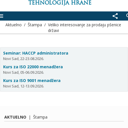
TEHNOLOGIJA HRANE
enu
share
se
Aktuelno
/
Štampa
/
Veliko interesovanje za prodaju pšenice
državi
Seminar: HACCP administratora
Novi Sad, 22-23.08.2026.
Kurs za ISO 22000 menadžera
Novi Sad, 05-06.09.2026.
Kurs za ISO 9001 menadžera
Novi Sad, 12-13.09.2026.
AKTUELNO
|
Štampa