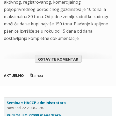
aktivnog, registrovanog, komercijalnog
poljoprivrednog porodičnog gazdinstva je 10 tona, a
maksimalna 80 tona. Od jedne zemljoradničke zadruge
moći će da se kupi najviše 150 tona. Plaćanje kupljene
pšenice izvršiće se u roku od 15 dana od dana
dostavljanja kompletne dokumentacije.
OSTAVITE KOMENTAR
AKTUELNO
|
Štampa
Seminar: HACCP administratora
Novi Sad, 22-23.08.2026.
Kurs za ISO 22000 menadžera