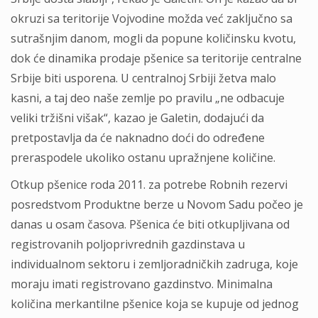
okruzi sa teritorije Vojvodine možda već zaključno sa
sutrašnjim danom, mogli da popune količinsku kvotu,
dok će dinamika prodaje pšenice sa teritorije centralne
Srbije biti usporena. U centralnoj Srbiji žetva malo
kasni, a taj deo naše zemlje po pravilu „ne odbacuje
veliki tržišni višak“, kazao je Galetin, dodajući da
pretpostavlja da će naknadno doći do određene
preraspodele ukoliko ostanu upražnjene količine.
Otkup pšenice roda 2011. za potrebe Robnih rezervi
posredstvom Produktne berze u Novom Sadu počeo je
danas u osam časova. Pšenica će biti otkupljivana od
registrovanih poljoprivrednih gazdinstava u
individualnom sektoru i zemljoradničkih zadruga, koje
moraju imati registrovano gazdinstvo. Minimalna
količina merkantilne pšenice koja se kupuje od jednog