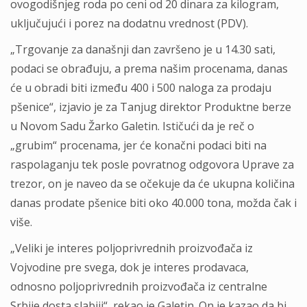
ovogodišnjeg roda po ceni od 20 dinara za kilogram,
uključujući i porez na dodatnu vrednost (PDV).
„Trgovanje za današnji dan završeno je u 14.30 sati,
podaci se obrađuju, a prema našim procenama, danas
će u obradi biti između 400 i 500 naloga za prodaju
pšenice“, izjavio je za Tanjug direktor Produktne berze
u Novom Sadu Žarko Galetin. Ističući da je reč o
„grubim“ procenama, jer će konačni podaci biti na
raspolaganju tek posle povratnog odgovora Uprave za
trezor, on je naveo da se očekuje da će ukupna količina
danas prodate pšenice biti oko 40.000 tona, možda čak i
više.
„Veliki je interes poljoprivrednih proizvođača iz
Vojvodine pre svega, dok je interes prodavaca,
odnosno poljoprivrednih proizvođača iz centralne
Srbije dosta slabiji“, rekao je Galetin. On je kazao da bi