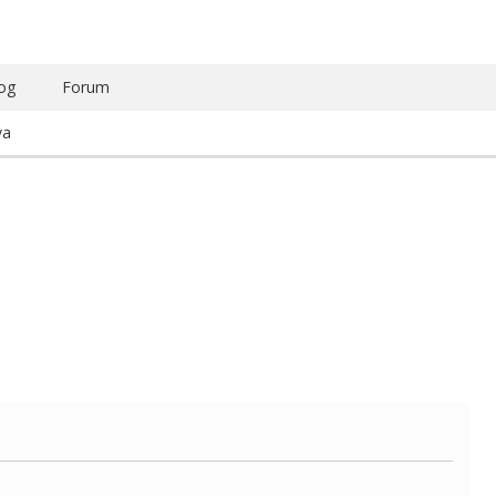
og
Forum
va