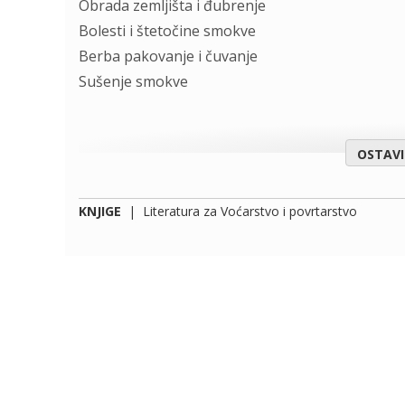
Obrada zemljišta i đubrenje
Bolesti i štetočine smokve
Berba pakovanje i čuvanje
Sušenje smokve
OSTAV
KNJIGE
|
Literatura za Voćarstvo i povrtarstvo