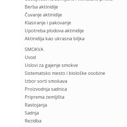
Berba aktinidije
Čuvanje aktinidije
Klasiranje i pakovanje
Upotreba plodova aktinidije
Aktinidija kao ukrasna biljka
SMOKVA
Uvod
Uslovi za gajenje smokve
Sistematsko mesto i biološke osobine
Izbor sorti smokava
Proizvodnja sadnica
Priprema zemljišta
Rastojanja
Sadnja
Rezidba