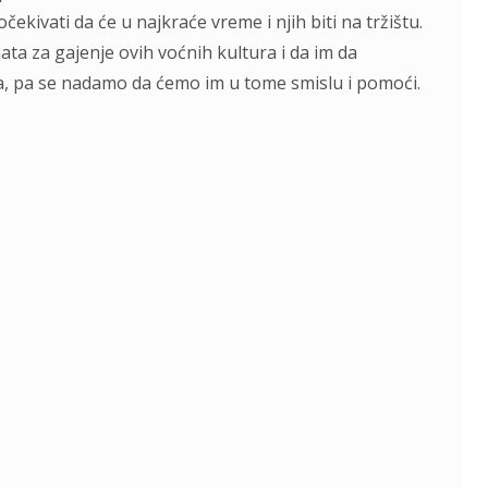
ekivati da će u najkraće vreme i njih biti na tržištu.
nata za gajenje ovih voćnih kultura i da im da
a, pa se nadamo da ćemo im u tome smislu i pomoći.