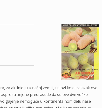
, za aktinidiju u našoj zemlji, uslovi koje izalazak ove
ko rasprostranjene predrasude da su ove dve voćke
 njihovo gajenje nemoguće u kontinentalnom delu naše