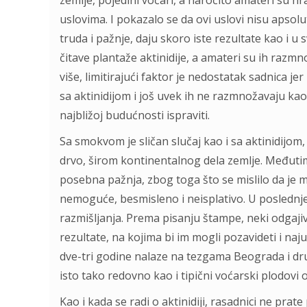
zemlje, pojedini voćari, a naročito amateri su h
uslovima. I pokazalo se da ovi uslovi nisu apsoluta
truda i pažnje, daju skoro iste rezultate kao i 
čitave plantaže aktinidije, a amateri su ih razmn
više, limitirajući faktor je nedostatak sadnica j
sa aktinidijom i još uvek ih ne razmnožavaju kao
najbližoj budućnosti ispraviti.
Sa smokvom je sličan slučaj kao i sa aktinidijom
drvo, širom kontinentalnog dela zemlje. Međutim
posebna pažnja, zbog toga što se mislilo da je 
nemoguće, besmisleno i neisplativo. U posledn
razmišljanja. Prema pisanju štampe, neki odgaji
rezultate, na kojima bi im mogli pozavideti i naj
dve-tri godine nalaze na tezgama Beograda i dr
isto tako redovno kao i tipični voćarski plodovi o
Kao i kada se radi o aktinidiji, rasadnici ne pra