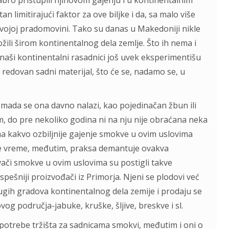
rabro pristupili njihovom gajenju i u kontinentainim
n limitirajući faktor za ove biljke i da, sa malo više
u svojoj pradomovini. Tako su danas u Makedoniji nikle
ožili širom kontinentalnog dela zemlje. Što ih nema i
er naši kontinentalni rasadnici još uvek eksperimentišu
 redovan sadni materijal, što će se, nadamo se, u
, mada se ona davno nalazi, kao pojedinačan žbun ili
, do pre nekoliko godina ni na nju nije obraćana neka
ma kakvo ozbiljnije gajenje smokve u ovim uslovima
je vreme, međutim, praksa demantuje ovakva
vači smokve u ovim uslovima su postigli takve
uspešniji proizvođači iz Primorja. Njeni se plodovi već
ugih gradova kontinentalnog dela zemije i prodaju se
vog područja-jabuke, kruške, šljive, breskve i sl.
te potrebe tržišta za sadnicama smokvi, međutim i oni o