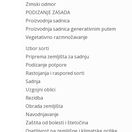
Zimski odmor
PODIZANJE ZASADA
Proizvodnja sadnica
Proizvodnja sadnica generativnim putem
Vegetativno razmnožavanje
Izbor sorti
Priprema zemljišta za sadnju
Podizanje potpore
Rastojanja i raspored sorti
Sadnja
Uzgojni oblici
Rezidba
Obrada zemljišta
Navodnjavanje
Zaštita od bolesti i štetočina
Osetljivost na zemljišne i klimatske prilike