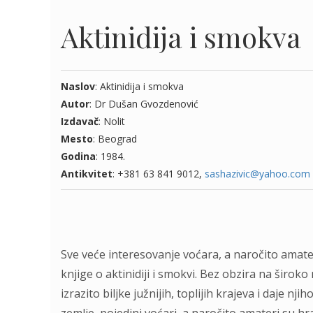
Aktinidija i smokva
Naslov
: Aktinidija i smokva
Autor
: Dr Dušan Gvozdenović
Izdavač
: Nolit
Mesto
: Beograd
Godina
: 1984.
Antikvitet
: +381 63 841 9012,
sashazivic@yahoo.com
Sve veće interesovanje voćara, a naročito amatera
knjige o aktinidiji i smokvi. Bez obzira na širo
izrazito biljke južnijih, toplijih krajeva i daje