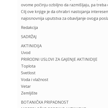
ovome počinju ozbiljno da razmišljaju, pa treba oč
Cilj ove knjige je da ohrabri nastojanja interese
najosnovnija uputstva za obavljanje ovoga posl
Redakcija
SADRŽAJ
AKTINIDIJA
Uvod
PRIRODNI USLOVI ZA GAJENJE AKTINIDIJE
Toplota
Svetlost
Voda i vlažnost
Vetar
Zemljište
BOTANIČKA PRIPADNOST