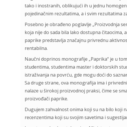
tako i inostranih, oblikujući ih u jednu homogenu
pojedinačnim rezultatima, a i svim rezultatima z
Posebno je obrađeno poglavlje „Proizvodnja sem
koja nije do sada bila lako dostupna čitaocima
paprike predstavlja značajnu privrednu aktivnos
rentabilna.
Naučni doprinos monografije „Paprika“ je u tom
studentima, studentima master i doktorskih stud
istraživanja na povrću, gde mogu doći do sazna
Sa druge strane, ova monografija ima i privredni
nalaze u širokoj proizvodnoj praksi, čime se sm
proizvođači paprike.
Dugujem zahvalnost onima koji su na bilo koji n
recenzentima koji su svojim savetima i sugestijam