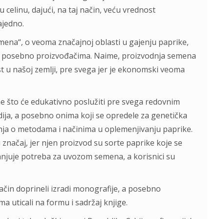
 celinu, dajući, na taj način, veću vrednost
ajedno.
ena“, o veoma značajnoj oblasti u gajenju paprike,
, a posebno proizvođačima. Naime, proizvodnja semena
t u našoj zemlji, pre svega jer je ekonomski veoma
e što će edukativno poslužiti pre svega redovnim
ija, a posebno onima koji se opredele za genetička
nja o metodama i načinima u oplemenjivanju paprike.
 značaj, jer njen proizvod su sorte paprike koje se
anjuje potreba za uvozom semena, a korisnici su
ačin doprineli izradi monografije, a posebno
a uticali na formu i sadržaj knjige.