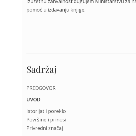
Izuzetnu zahvalnost dugujem Ministarstvu za nau
pomoć u izdavanju knjige.
Sadržaj
PREDGOVOR
UVOD
Istorijat i poreklo
Površine i prinosi
Privredni značaj