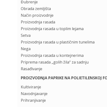
Đubrenje
Obrada zemljišta
Način proizvodnje
Proizvodnja rasada
Proizvodnja rasada u toplim lejama
Setva
Proizvodnja rasada u plastičnim tunelima
Nega
Proizvodnja rasada u kontejnerima
Priprema rasada „golih žila“ za sadnju
Rasađivanje
PROIZVODNJA PAPRIKE NA POLIETILENSKOJ FO
Kultiviranje
Navodnjavanje
Prihranjivanje