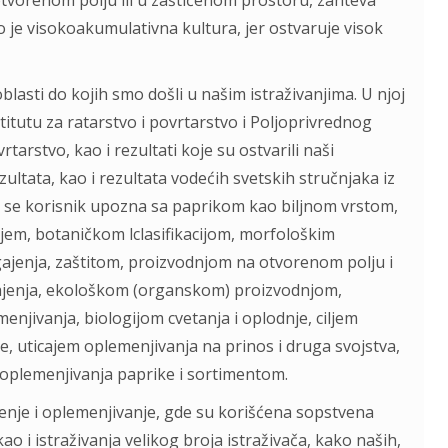
tvorenom polju ili u zaštićenom prostoru, zahteva
 je visokoakumulativna kultura, jer ostvaruje visok
oblasti do kojih smo došli u našim istraživanjima. U njoj
itutu za ratarstvo i povrtarstvo i Poljoprivrednog
arstvo, kao i rezultati koje su ostvarili naši
ultata, kao i rezultata vodećih svetskih stručnjaka iz
da se korisnik upozna sa paprikom kao biljnom vrstom,
jem, botaničkom lclasifikacijom, morfološkim
ajenja, zaštitom, proizvodnjom na otvorenom polju i
jenja, ekološkom (organskom) proizvodnjom,
ivanja, biologijom cvetanja i oplodnje, ciljem
je, uticajem oplemenjivanja na prinos i druga svojstva,
u oplemenjivanja paprike i sortimentom.
jenje i oplemenjivanje, gde su korišćena sopstvena
 kao i istraživanja velikog broja istraživača, kako naših,