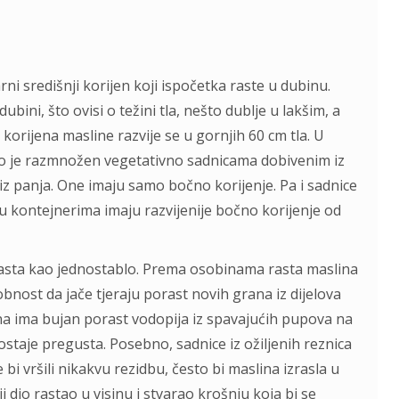
ni središnji korijen koji ispočetka raste u dubinu.
bini, što ovisi o težini tla, nešto dublje u lakšim, a
 korijena masline razvije se u gornjih 60 cm tla. U
 dio je razmnožen vegetativno sadnicama dobivenim iz
a iz panja. One imaju samo bočno korijenje. Pa i sadnice
u kontejnerima imaju razvijenije bočno korijenje od
rasta kao jednostablo. Prema osobinama rasta maslina
bnost da jače tjeraju porast novih grana iz dijelova
slina ima bujan porast vodopija iz spavajućih pupova na
taje pregusta. Posebno, sadnice iz ožiljenih reznica
bi vršili nikakvu rezidbu, često bi maslina izrasla u
i dio rastao u visinu i stvarao krošnju koja bi se