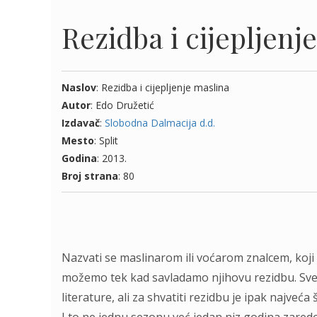
Rezidba i cijepljenj
Naslov
: Rezidba i cijepljenje maslina
Autor
: Edo Družetić
Izdavač
:
Slobodna Dalmacija d.d.
Mesto
: Split
Godina
: 2013.
Broj strana
: 80
Nazvati se maslinarom ili voćarom znalcem, koji 
možemo tek kad savladamo njihovu rezidbu. Sve se 
literature, ali za shvatiti rezidbu je ipak najve