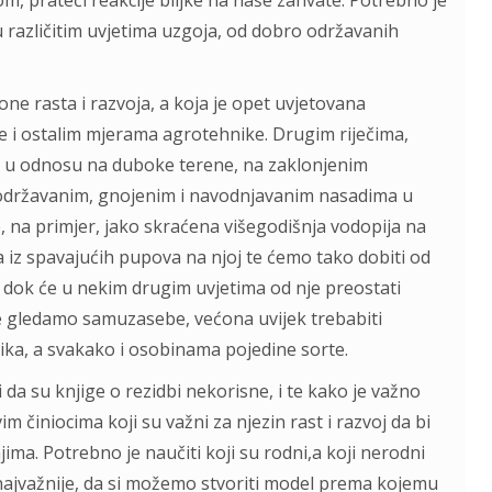
m, prateći reakcije biljke na naše zahvate. Potrebno je
 u različitim uvjetima uzgoja, od dobro održavanih
akone rasta i razvoja, a koja je opet uvjetovana
ne i ostalim mjerama agrotehnike. Drugim riječima,
im u odnosu na duboke terene, na zaklonjenim
 održavanim, gnojenim i navodnjavanim nasadima u
, na primjer, jako skraćena višegodišnja vodopija na
a iz spavajućih pupova na njoj te ćemo tako dobiti od
, dok će u nekim drugim uvjetima od nje preostati
 ne gledamo samuzasebe, većona uvijek trebabiti
ka, a svakako i osobinama pojedine sorte.
a su knjige o rezidbi nekorisne, i te kako je važno
m činiocima koji su važni za njezin rast i razvoj da bi
ma. Potrebno je naučiti koji su rodni,a koji nerodni
e najvažnije, da si možemo stvoriti model prema kojemu