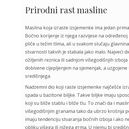
Prirodni rast masline
Maslina koja izraste izsjemenke ima jedan primar
Bočno korijenje iz njega razvijese na određenoj du
pliče u težim tlima, ali u svakom slučaju glavnina
stvarnosti takvih je stabala jako malo. Najveći
ožiljenih reznica ili sadnjom višegodišnjih izboj
dobivene cijepljenjem na sjemenjak, a uzgojene 
središnjega.
Nadzemni dio koji raste izsjemenke najčešće iz
spada u bazitone biljke. Takve biljke imaju sposo
koji su bliže stablu i bliže tlu. To znači da i ma
višegodišnjim granama tako da ubrzo krošnja pos
imaju tendenciju stvaranja bočnih izboja i ako ne 
obliku višega ili nižega grma. U njemu bi središnj