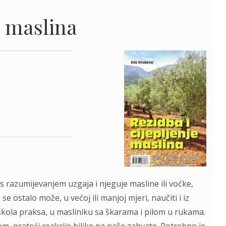
e maslina
s razumijevanjem uzgaja i njeguje masline ili voćke,
ostalo može, u većoj ili manjoj mjeri, naučiti i iz
ća škola praksa, u masliniku sa škarama i pilom u rukama.