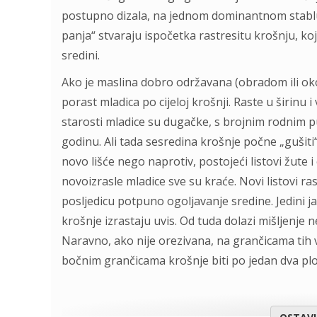
postupno dizala, na jednom dominantnom stablu ili
panja“ stvaraju ispočetka rastresitu krošnju, 
sredini.
Ako je maslina dobro održavana (obradom ili ok
porast mladica po cijeloj krošnji. Raste u širinu
starosti mladice su dugačke, s brojnim rodnim pu
godinu. Ali tada sesredina krošnje počne „gušiti“
novo lišće nego naprotiv, postojeći listovi žute i
novoizrasle mladice sve su kraće. Novi listovi ra
posljedicu potpuno ogoljavanje sredine. Jedini ja
krošnje izrastaju uvis. Od tuda dolazi mišljenje
Naravno, ako nije orezivana, na grančicama tih 
bočnim grančicama krošnje biti po jedan dva plo