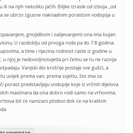
 na njih nekoliko jačih. Biljke izrasle od izboja ,,od
koja se ubrzo zgusne naknadnim porastom vodopija u
opavanjem, gnojidbom i zalijevanjem) ona ima bujan
 i visinu. U razdoblju od prvoga roda pa do 7 8 godina
povima, a time i njezina rodnost raste iz godine u
, u njoj je nedovoljnosvjetla pri čemu se tu ne razvija
 otpadaju. Vanjski dio krošnje postaje sve gušći, a
stu uvijek prema van, prema svjetlu, što ima za
či porast predstavljaju vodopije koje iz vršnih dijelova
 nekih maslinara da ona dobro rodi samo na vrhovima.
vrhova bit će nanizani plodovi dok će na kratkim
da.