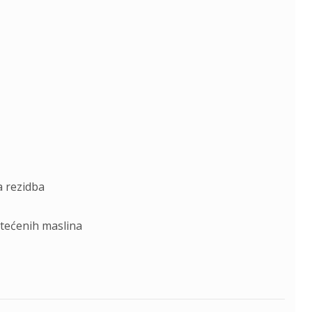
a rezidba
štećenih maslina