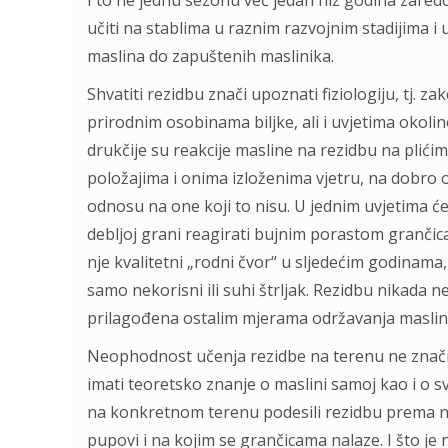
I to ne jednu sezonu već jedan niz godina zaredo
učiti na stablima u raznim razvojnim stadijima i
maslina do zapuštenih maslinika.
Shvatiti rezidbu znači upoznati fiziologiju, tj. z
prirodnim osobinama biljke, ali i uvjetima okoli
drukčije su reakcije masline na rezidbu na plić
položajima i onima izloženima vjetru, na dobro
odnosu na one koji to nisu. U jednim uvjetima će
debljoj grani reagirati bujnim porastom grančic
nje kvalitetni „rodni čvor“ u sljedećim godinama
samo nekorisni ili suhi štrljak. Rezidbu nikada
prilagođena ostalim mjerama održavanja maslini
Neophodnost učenja rezidbe na terenu ne znači d
imati teoretsko znanje o maslini samoj kao i o svi
na konkretnom terenu podesili rezidbu prema nji
pupovi i na kojim se grančicama nalaze. I što j