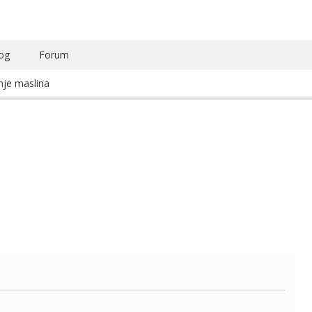
og
Forum
enje maslina