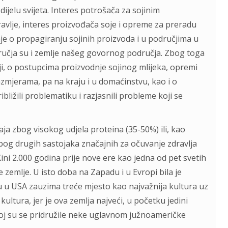
ijelu svijeta. Interes potrošača za sojinim
avlje, interes proizvođača soje i opreme za preradu
je o propagiranju sojinih proizvoda i u područjima u
dručja su i zemlje našeg govornog područja. Zbog toga
oji, o postupcima proizvodnje sojinog mlijeka, opremi
razmjerama, pa na kraju i u domaćinstvu, kao i o
bližili problematiku i razjasnili probleme koji se
gaja zbog visokog udjela proteina (35-50%) ili, kao
i zbog drugih sastojaka značajnih za očuvanje zdravlja
Kini 2.000 godina prije nove ere kao jedna od pet svetih
 zemlje. U isto doba na Zapadu i u Evropi bila je
u u USA zauzima treće mjesto kao najvažnija kultura uz
kultura, jer je ova zemlja najveći, u početku jedini
njoj su se pridružile neke uglavnom južnoameričke