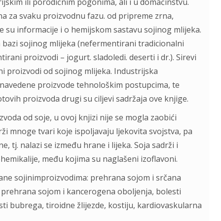
ijskim ili porodičnim pogonima, ali i u domaćinstvu.
ena za svaku proizvodnu fazu. od pripreme zrna,
e su informacije i o hemijskom sastavu sojinog mlijeka.
azi sojinog mlijeka (nefermentirani tradicionalni
rani proizvodi – jogurt. sladoledi. deserti i dr.). Sirevi
i proizvodi od sojinog mlijeka. Industrijska
u navedene proizvode tehnološkim postupcima, te
vih proizvoda drugi su ciljevi sadržaja ove knjige.
zvoda od soje, u ovoj knjizi nije se mogla zaobići
ži mnoge tvari koje ispoljavaju ljekovita svojstva, pa
tj. nalazi se između hrane i lijeka. Soja sadrži i
ohemikalije, među kojima su naglašeni izoflavoni.
rane sojinimproizvodima: prehrana sojom i srčana
; prehrana sojom i kancerogena oboljenja, bolesti
i bubrega, tiroidne žlijezde, kostiju, kardiovaskularna