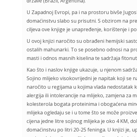
države (Brazil, Argentina).
U Zapadnoj Evropi, pa i na prostoru bivše Jugosl
domaćinstvu slabo su prisutni. S obzirom na pred
ciljeva ove knjige je unapređenje, korištenje i po
U ovoj knjizi naročito su obrađeni hemijski sast
ostalih mahunarki. To se posebno odnosi na prot
masti i odnos masnih kiselina te sadržaja fitonut
Kao što i naslov knjige ukazuje, u njenom sadrža
Sojino mlijeko visokovrijedni je napitak koji se n
naročito u regijama u kojima vlada nedostatak k
alergija ili intolerancije na mlijeko, zamjena za
kolesterola bogata proteinima i obogaćena miner
mlijeka ogledaju se i u tome što se može proizve
cijena jedne litre sojinog mlijeka je oko 4 KM, d
domaćinstvu po litri 20-25 feninga. U knjizi je, 