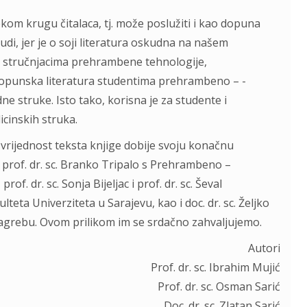
okom krugu čitalaca, tj. može poslužiti i kao dopuna
judi, jer je o soji literatura oskudna na našem
 stručnjacima prehrambene tehnologije,
dopunska literatura studentima prehrambeno – -
e struke. Isto tako, korisna je za studente i
icinskih struka.
 vrijednost teksta knjige dobije svoju konačnu
 i prof. dr. sc. Branko Tripalo s Prehrambeno –
f. dr. sc. Sonja Bijeljac i prof. dr. sc. Ševal
ta Univerziteta u Sarajevu, kao i doc. dr. sc. Željko
Zagrebu. Ovom prilikom im se srdačno zahvaljujemo.
Autori
Prof. dr. sc. Ibrahim Mujić
Prof. dr. sc. Osman Sarić
Doc. dr. sc. Zlatan Sarić