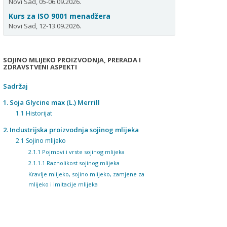
Novi Sad, 05-06.09.2026.
Kurs za ISO 9001 menadžera
Novi Sad, 12-13.09.2026.
SOJINO MLIJEKO PROIZVODNJA, PRERADA I
ZDRAVSTVENI ASPEKTI
Sadržaj
1. Soja Glycine max (L.) Merrill
1.1 Historijat
2. Industrijska proizvodnja sojinog mlijeka
2.1 Sojino mlijeko
2.1.1 Pojmovi i vrste sojinog mlijeka
2.1.1.1 Raznolikost sojinog mlijeka
Kravlje mlijeko, sojino mlijeko, zamjene za
mlijeko i imitacije mlijeka