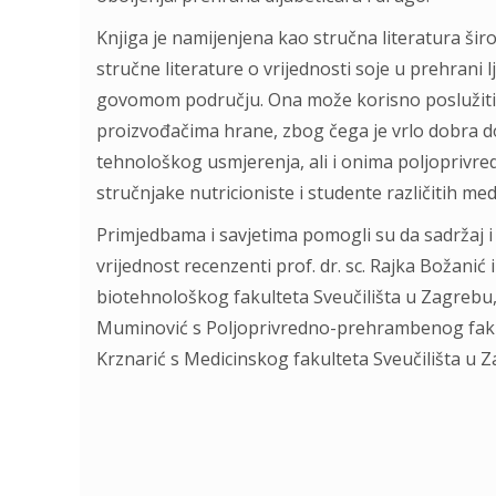
Knjiga je namijenjena kao stručna literatura šir
stručne literature o vrijednosti soje u prehrani l
govomom području. Ona može korisno poslužiti
proizvođačima hrane, zbog čega je vrlo dobra 
tehnološkog usmjerenja, ali i onima poljoprivredn
stručnjake nutricioniste i studente različitih med
Primjedbama i savjetima pomogli su da sadržaj i
vrijednost recenzenti prof. dr. sc. Rajka Božanić
biotehnološkog fakulteta Sveučilišta u Zagrebu, pro
Muminović s Poljoprivredno-prehrambenog fakulte
Krznarić s Medicinskog fakulteta Sveučilišta u 