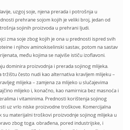
avije, uzgoj soje, njena prerada i potrošnja u
nosti prehrane sojom kojih je veliki broj, jedan od
trošnja sojinih proizvoda u prehrani ljudi.
ojci zma soje zbog kojih je ona u prednosti ispred svih
eine i njihov aminokiselinski sastav, potom na sastav
rijenata, među kojima se najviše ističu izoflavoni.
ju dominira proizvodnja i prerada sojinog mlijeka.
a tržištu često nudi kao alternativa kravljem mlijeku –
ravljeg mlijeka – zamjena za mlijeko u slučajevima
 majčino mlijeko i, konačno, kao namirnica bez masnoća i
alima i vitaminima. Prednosti korištenja sojinog
sti uz vrlo niske proizvodne troškove. Komercijalna
ok su materijalni troškovi proizvodnje sojinog mlijeka u
upravo zbog toga. obrađena, pored industrijske, i