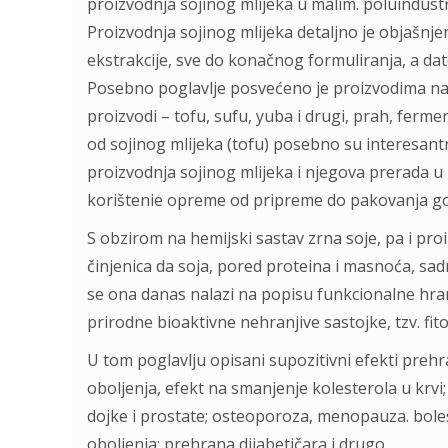
proizvodnja sojinog mlijeka u malim. poluindustr
Proizvodnja sojinog mlijeka detaljno je objašnj
ekstrakcije, sve do konačnog formuliranja, a dat
Posebno poglavlje posvećeno je proizvodima na b
proizvodi – tofu, sufu, yuba i drugi, prah, fermenti
od sojinog mlijeka (tofu) posebno su interesantn
proizvodnja sojinog mlijeka i njegova prerada 
korištenie opreme od pripreme do pakovanja goto
S obzirom na hemijski sastav zrna soje, pa i proi
činjenica da soja, pored proteina i masnoća, sadr
se ona danas nalazi na popisu funkcionalne hrane, 
prirodne bioaktivne nehranjive sastojke, tzv. fit
U tom poglavlju opisani supozitivni efekti preh
oboljenja, efekt na smanjenje kolesterola u krvi
dojke i prostate; osteoporoza, menopauza. bolest
oboljenja: prehrana dijabetičara i drugo.