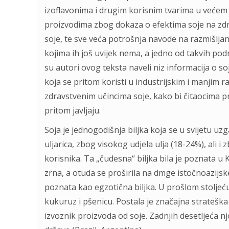
izoflavonima i drugim korisnim tvarima u većem d
proizvodima zbog dokaza o efektima soje na zdr
soje, te sve veća potrošnja navode na razmišljan
kojima ih još uvijek nema, a jedno od takvih po
su autori ovog teksta naveli niz informacija o s
koja se pritom koristi u industrijskim i manjim 
zdravstvenim učincima soje, kako bi čitaocima pri
pritom javljaju.
Soja je jednogodišnja biljka koja se u svijetu uz
uljarica, zbog visokog udjela ulja (18-24%), ali 
korisnika. Ta „čudesna“ biljka bila je poznata u 
zrna, a otuda se proširila na dmge istočnoazijske
poznata kao egzotična biljka. U prošlom stoljeć
kukuruz i pšenicu. Postala je značajna strateška 
izvoznik proizvoda od soje. Zadnjih desetljeća 