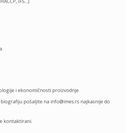
(HACCP, IFS…)
a
logije i ekonomičnosti proizvodnje
 biografiju pošaljite na info@imes.rs najkasnije do
e kontaktirani.