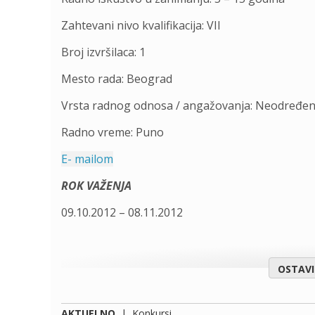
Zahtevani nivo kvalifikacija: VII
Broj izvršilaca: 1
Mesto rada: Beograd
Vrsta radnog odnosa / angažovanja: Neodređe
Radno vreme: Puno
E- mailom
ROK VAŽENJA
09.10.2012 – 08.11.2012
OSTAV
AKTUELNO
|
Konkursi