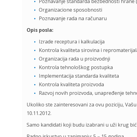
Poznavanje standarda bezbednosti hrane 
Organizacione sposobnosti
Poznavanje rada na računaru
Opis posla:
Izrade receptura i kalkulacija
Kontrola kvaliteta sirovina i repromaterijal
Organizacija rada u proizvodnji
Kontrola tehnološkog postupka
Implementacija standarda kvaliteta
Kontrola kvaliteta proizvoda
Razvoj novih proizvoda, unapređenje tehno
Ukoliko ste zainteresovani za ovu poziciju, Vašu
10.11.2012.
Samo kandidati koji budu izabrani u uži krug bić
Radno iskustvo u zanimanju: 5 – 15 godina