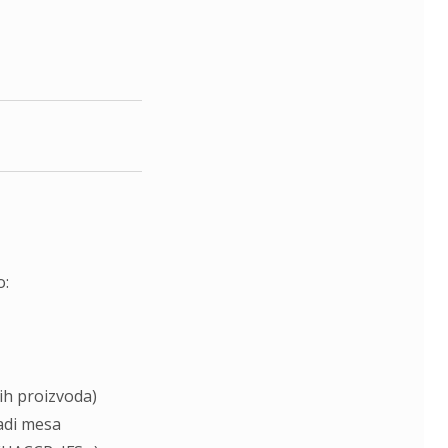
o:
ih proizvoda)
adi mesa