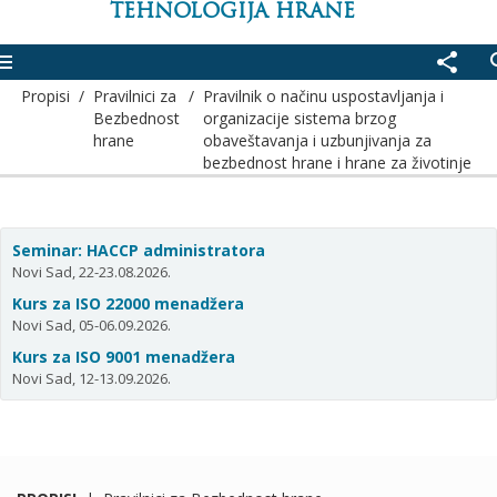
TEHNOLOGIJA HRANE
enu
share
se
Propisi
/
Pravilnici za
/
Pravilnik o načinu uspostavljanja i
Bezbednost
organizacije sistema brzog
hrane
obaveštavanja i uzbunjivanja za
bezbednost hrane i hrane za životinje
Seminar: HACCP administratora
Novi Sad, 22-23.08.2026.
Kurs za ISO 22000 menadžera
Novi Sad, 05-06.09.2026.
Kurs za ISO 9001 menadžera
Novi Sad, 12-13.09.2026.