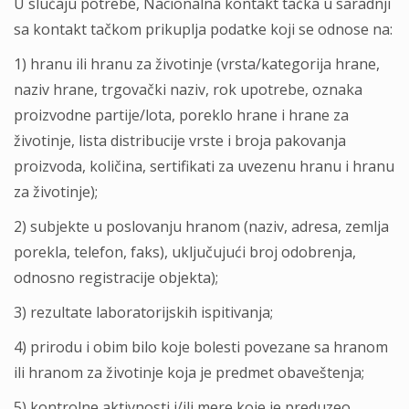
U slučaju potrebe, Nacionalna kontakt tačka u saradnji
sa kontakt tačkom prikuplja podatke koji se odnose na:
1) hranu ili hranu za životinje (vrsta/kategorija hrane,
naziv hrane, trgovački naziv, rok upotrebe, oznaka
proizvodne partije/lota, poreklo hrane i hrane za
životinje, lista distribucije vrste i broja pakovanja
proizvoda, količina, sertifikati za uvezenu hranu i hranu
za životinje);
2) subjekte u poslovanju hranom (naziv, adresa, zemlja
porekla, telefon, faks), uključujući broj odobrenja,
odnosno registracije objekta);
3) rezultate laboratorijskih ispitivanja;
4) prirodu i obim bilo koje bolesti povezane sa hranom
ili hranom za životinje koja je predmet obaveštenja;
5) kontrolne aktivnosti i/ili mere koje je preduzeo