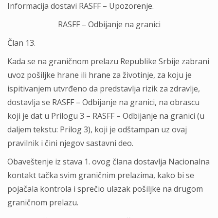
Informacija dostavi RASFF – Upozorenje.
RASFF – Odbijanje na granici
Član 13.
Kada se na graničnom prelazu Republike Srbije zabrani
uvoz pošiljke hrane ili hrane za životinje, za koju je
ispitivanjem utvrđeno da predstavlja rizik za zdravlje,
dostavlja se RASFF – Odbijanje na granici, na obrascu
koji je dat u Prilogu 3 – RASFF – Odbijanje na granici (u
daljem tekstu: Prilog 3), koji je odštampan uz ovaj
pravilnik i čini njegov sastavni deo.
Obaveštenje iz stava 1. ovog člana dostavlja Nacionalna
kontakt tačka svim graničnim prelazima, kako bi se
pojačala kontrola i sprečio ulazak pošiljke na drugom
graničnom prelazu.