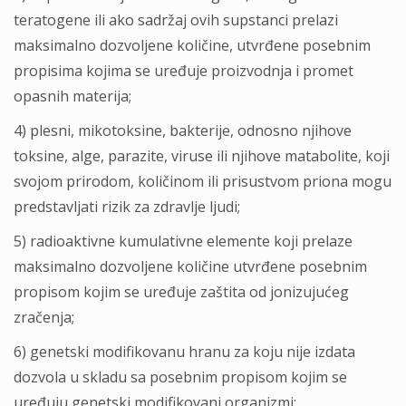
teratogene ili ako sadržaj ovih supstanci prelazi
maksimalno dozvoljene količine, utvrđene posebnim
propisima kojima se uređuje proizvodnja i promet
opasnih materija;
4) plesni, mikotoksine, bakterije, odnosno njihove
toksine, alge, parazite, viruse ili njihove matabolite, koji
svojom prirodom, količinom ili prisustvom priona mogu
predstavljati rizik za zdravlje ljudi;
5) radioaktivne kumulativne elemente koji prelaze
maksimalno dozvoljene količine utvrđene posebnim
propisom kojim se uređuje zaštita od jonizujućeg
zračenja;
6) genetski modifikovanu hranu za koju nije izdata
dozvola u skladu sa posebnim propisom kojim se
uređuju genetski modifikovani organizmi;