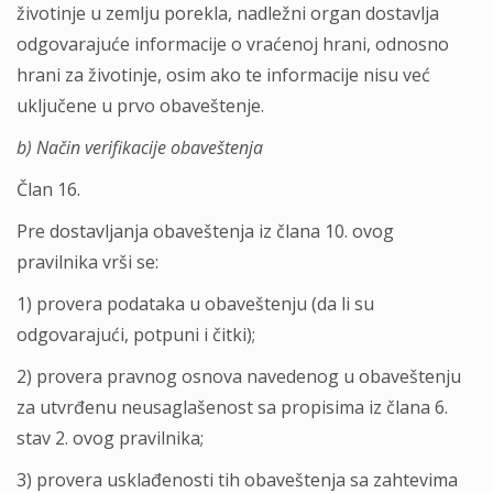
životinje u zemlju porekla, nadležni organ dostavlja
odgovarajuće informacije o vraćenoj hrani, odnosno
hrani za životinje, osim ako te informacije nisu već
uključene u prvo obaveštenje.
b) Način verifikacije obaveštenja
Član 16.
Pre dostavljanja obaveštenja iz člana 10. ovog
pravilnika vrši se:
1) provera podataka u obaveštenju (da li su
odgovarajući, potpuni i čitki);
2) provera pravnog osnova navedenog u obaveštenju
za utvrđenu neusaglašenost sa propisima iz člana 6.
stav 2. ovog pravilnika;
3) provera usklađenosti tih obaveštenja sa zahtevima