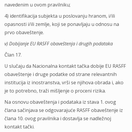
navedenim u ovom pravilniku;
4) identifikacija subjekta u poslovanju hranom, i/ili
opasnosti i/ili zemlje, koji se ponavljaju u odnosu na
prvo obaveštenje.
v) Dobijanje EU RASFF obaveštenja i drugih podataka
Član 17.
U slučaju da Nacionalna kontakt tačka dobije EU RASFF
obaveštenje i druge podatke od strane relevantnih
institucija iz inostranstva, vrši se njihova obrada i, ako
je to potrebno, traži mišljenje o proceni rizika.
Na osnovu obaveštenja i podataka iz stava 1. ovog
člana sačinjava se odgovarajuće RASFF obaveštenje iz
člana 10. ovog pravilnika i dostavlja se nadležnoj
kontakt tački.