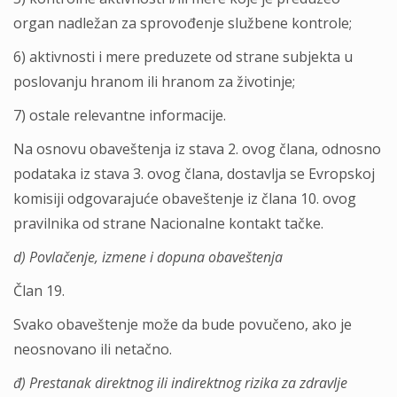
organ nadležan za sprovođenje službene kontrole;
6) aktivnosti i mere preduzete od strane subjekta u
poslovanju hranom ili hranom za životinje;
7) ostale relevantne informacije.
Na osnovu obaveštenja iz stava 2. ovog člana, odnosno
podataka iz stava 3. ovog člana, dostavlja se Evropskoj
komisiji odgovarajuće obaveštenje iz člana 10. ovog
pravilnika od strane Nacionalne kontakt tačke.
d) Povlačenje, izmene i dopuna obaveštenja
Član 19.
Svako obaveštenje može da bude povučeno, ako je
neosnovano ili netačno.
đ) Prestanak direktnog ili indirektnog rizika za zdravlje