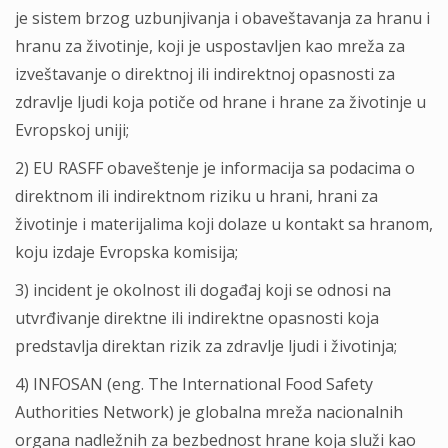
je sistem brzog uzbunjivanja i obaveštavanja za hranu i
hranu za životinje, koji je uspostavljen kao mreža za
izveštavanje o direktnoj ili indirektnoj opasnosti za
zdravlje ljudi koja potiče od hrane i hrane za životinje u
Evropskoj uniji;
2) EU RASFF obaveštenje je informacija sa podacima o
direktnom ili indirektnom riziku u hrani, hrani za
životinje i materijalima koji dolaze u kontakt sa hranom,
koju izdaje Evropska komisija;
3) incident je okolnost ili događaj koji se odnosi na
utvrđivanje direktne ili indirektne opasnosti koja
predstavlja direktan rizik za zdravlje ljudi i životinja;
4) INFOSAN (eng. The International Food Safety
Authorities Network) je globalna mreža nacionalnih
organa nadležnih za bezbednost hrane koja služi kao