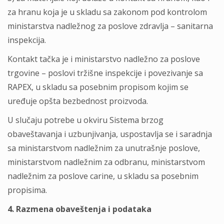
za hranu koja je u skladu sa zakonom pod kontrolom
ministarstva nadležnog za poslove zdravlja – sanitarna
inspekcija.
Kontakt tačka je i ministarstvo nadležno za poslove
trgovine – poslovi tržišne inspekcije i povezivanje sa
RAPEX, u skladu sa posebnim propisom kojim se
uređuje opšta bezbednost proizvoda.
U slučaju potrebe u okviru Sistema brzog
obaveštavanja i uzbunjivanja, uspostavlja se i saradnja
sa ministarstvom nadležnim za unutrašnje poslove,
ministarstvom nadležnim za odbranu, ministarstvom
nadležnim za poslove carine, u skladu sa posebnim
propisima.
4. Razmena obaveštenja i podataka