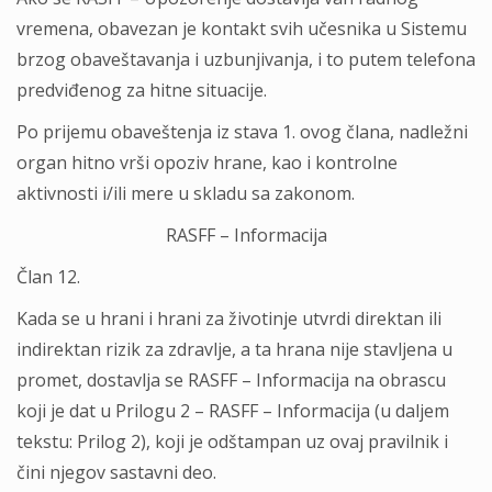
vremena, obavezan je kontakt svih učesnika u Sistemu
brzog obaveštavanja i uzbunjivanja, i to putem telefona
predviđenog za hitne situacije.
Po prijemu obaveštenja iz stava 1. ovog člana, nadležni
organ hitno vrši opoziv hrane, kao i kontrolne
aktivnosti i/ili mere u skladu sa zakonom.
RASFF – Informacija
Član 12.
Kada se u hrani i hrani za životinje utvrdi direktan ili
indirektan rizik za zdravlje, a ta hrana nije stavljena u
promet, dostavlja se RASFF – Informacija na obrascu
koji je dat u Prilogu 2 – RASFF – Informacija (u daljem
tekstu: Prilog 2), koji je odštampan uz ovaj pravilnik i
čini njegov sastavni deo.