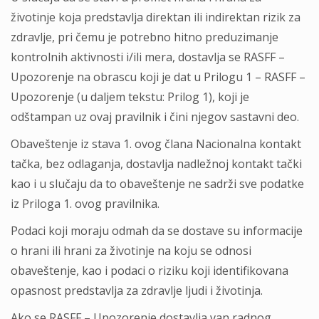
životinje koja predstavlja direktan ili indirektan rizik za
zdravlje, pri čemu je potrebno hitno preduzimanje
kontrolnih aktivnosti i/ili mera, dostavlja se RASFF –
Upozorenje na obrascu koji je dat u Prilogu 1 – RASFF –
Upozorenje (u daljem tekstu: Prilog 1), koji je
odštampan uz ovaj pravilnik i čini njegov sastavni deo.
Obaveštenje iz stava 1. ovog člana Nacionalna kontakt
tačka, bez odlaganja, dostavlja nadležnoj kontakt tački
kao i u slučaju da to obaveštenje ne sadrži sve podatke
iz Priloga 1. ovog pravilnika.
Podaci koji moraju odmah da se dostave su informacije
o hrani ili hrani za životinje na koju se odnosi
obaveštenje, kao i podaci o riziku koji identifikovana
opasnost predstavlja za zdravlje ljudi i životinja.
Ako se RASFF – Upozorenje dostavlja van radnog