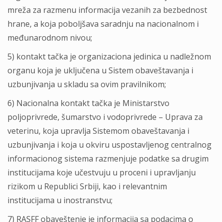
mreža za razmenu informacija vezanih za bezbednost
hrane, a koja poboljšava saradnju na nacionalnom i
međunarodnom nivou;
5) kontakt tačka je organizaciona jedinica u nadležnom
organu koja je uključena u Sistem obaveštavanja i
uzbunjivanja u skladu sa ovim pravilnikom;
6) Nacionalna kontakt tačka je Ministarstvo
poljoprivrede, šumarstvo i vodoprivrede – Uprava za
veterinu, koja upravlja Sistemom obaveštavanja i
uzbunjivanja i koja u okviru uspostavljenog centralnog
informacionog sistema razmenjuje podatke sa drugim
institucijama koje učestvuju u proceni i upravljanju
rizikom u Republici Srbiji, kao i relevantnim
institucijama u inostranstvu;
7) RASFF obaveštenje je informacija sa podacima o