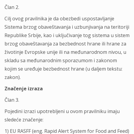
Član 2.
Cilj ovog pravilnika je da obezbedi uspostavljanje
Sistema brzog obaveštavanja i uzbunjivanja na teritoriji
Republike Srbije, kao i uključivanje tog sistema u sistem
brzog obaveštavanja za bezbednost hrane ili hrane za
životinje Evropske unije ili na međunarodnom nivou, u
skladu sa međunarodnim sporazumom i zakonom
kojim se uređuje bezbednost hrane (u daljem tekstu:
zakon).
Značenje izraza
Član 3.
Pojedini izrazi upotrebljeni u ovom pravilniku imaju
sledeće značenje:
1) EU RASFF (eng. Rapid Alert System for Food and Feed)