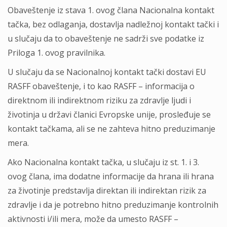
Obaveštenje iz stava 1. ovog člana Nacionalna kontakt
tačka, bez odlaganja, dostavlja nadležnoj kontakt tački i
u slučaju da to obaveštenje ne sadrži sve podatke iz
Priloga 1. ovog pravilnika.
U slučaju da se Nacionalnoj kontakt tački dostavi EU
RASFF obaveštenje, i to kao RASFF – informacija o
direktnom ili indirektnom riziku za zdravlje ljudi i
životinja u državi članici Evropske unije, prosleđuje se
kontakt tačkama, ali se ne zahteva hitno preduzimanje
mera.
Ako Nacionalna kontakt tačka, u slučaju iz st. 1. i 3.
ovog člana, ima dodatne informacije da hrana ili hrana
za životinje predstavlja direktan ili indirektan rizik za
zdravlje i da je potrebno hitno preduzimanje kontrolnih
aktivnosti i/ili mera, može da umesto RASFF –