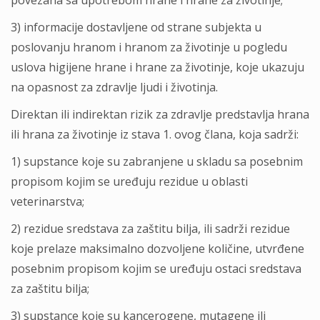
povezana sa upotrebom hrane i hrane za životinje;
3) informacije dostavljene od strane subjekta u
poslovanju hranom i hranom za životinje u pogledu
uslova higijene hrane i hrane za životinje, koje ukazuju
na opasnost za zdravlje ljudi i životinja.
Direktan ili indirektan rizik za zdravlje predstavlja hrana
ili hrana za životinje iz stava 1. ovog člana, koja sadrži:
1) supstance koje su zabranjene u skladu sa posebnim
propisom kojim se uređuju rezidue u oblasti
veterinarstva;
2) rezidue sredstava za zaštitu bilja, ili sadrži rezidue
koje prelaze maksimalno dozvoljene količine, utvrđene
posebnim propisom kojim se uređuju ostaci sredstava
za zaštitu bilja;
3) supstance koje su kancerogene, mutagene ili