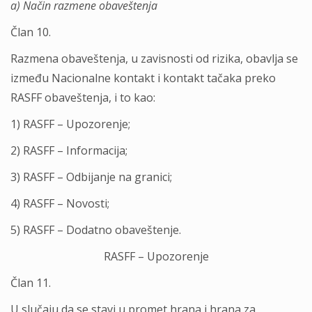
a) Način razmene obaveštenja
Član 10.
Razmena obaveštenja, u zavisnosti od rizika, obavlja se
između Nacionalne kontakt i kontakt tačaka preko
RASFF obaveštenja, i to kao:
1) RASFF – Upozorenje;
2) RASFF – Informacija;
3) RASFF – Odbijanje na granici;
4) RASFF – Novosti;
5) RASFF – Dodatno obaveštenje.
RASFF – Upozorenje
Član 11.
U slučaju da se stavi u promet hrana i hrana za