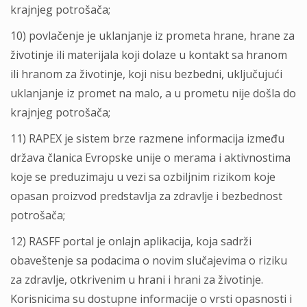
krajnjeg potrošača;
10) povlačenje je uklanjanje iz prometa hrane, hrane za
životinje ili materijala koji dolaze u kontakt sa hranom
ili hranom za životinje, koji nisu bezbedni, uključujući
uklanjanje iz promet na malo, a u prometu nije došla do
krajnjeg potrošača;
11) RAPEX je sistem brze razmene informacija između
država članica Evropske unije o merama i aktivnostima
koje se preduzimaju u vezi sa ozbiljnim rizikom koje
opasan proizvod predstavlja za zdravlje i bezbednost
potrošača;
12) RASFF portal je onlajn aplikacija, koja sadrži
obaveštenje sa podacima o novim slučajevima o riziku
za zdravlje, otkrivenim u hrani i hrani za životinje.
Korisnicima su dostupne informacije o vrsti opasnosti i