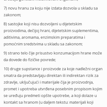
7) novu hranu za koju nije izdata dozvola u skladu sa
zakonom;
8) sastojke koji nisu dozvoljeni u dijetetskim
proizvodima, dečijoj hrani, dijetetskim suplementima,
aditivima, aromama, enzimskim preparatima i
pomoćnim sredstvima u skladu sa zakonom;
9) strano telo čije prisustvo konzumacijom hrane može
da dovede do fizičke povrede;
10) druge supstance i proizvode za koje nadležni organ
smatra da predstavljaju direktan ili indirektan rizik za
zdravlje, uključujući i materijale čija je proizvodnja,
promet i upotreba utvrđena posebnim propisom kojim
se uređuju predmeti opšte upotrebe, a koji dolaze u
kontakt sa hranom (u daljem tekstu: materijali koji