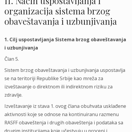
II. Način uspostavljanja i
organizacija sistema brzog
obaveštavanja i uzbunjivanja
1. Cilj uspostavljanja Sistema brzog obaveštavanja
i uzbunjivanja
Član 5.
Sistem brzog obaveštavanja i uzbunjivanja uspostavlja
se na teritoriji Republike Srbije kao mreža za
izveštavanje o direktnom ili indirektnom riziku za
zdravlje.
Izveštavanje iz stava 1. ovog člana obuhvata usklađene
aktivnosti koje se odnose na kontinuiranu razmenu
RASFF obaveštenja i drugih obaveštenja i podataka sa
drugim institucijama koje učestvuju u proceni i