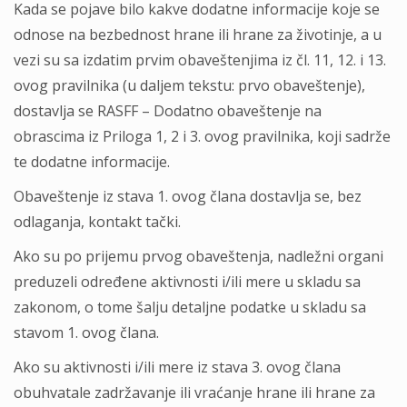
Kada se pojave bilo kakve dodatne informacije koje se
odnose na bezbednost hrane ili hrane za životinje, a u
vezi su sa izdatim prvim obaveštenjima iz čl. 11, 12. i 13.
ovog pravilnika (u daljem tekstu: prvo obaveštenje),
dostavlja se RASFF – Dodatno obaveštenje na
obrascima iz Priloga 1, 2 i 3. ovog pravilnika, koji sadrže
te dodatne informacije.
Obaveštenje iz stava 1. ovog člana dostavlja se, bez
odlaganja, kontakt tački.
Ako su po prijemu prvog obaveštenja, nadležni organi
preduzeli određene aktivnosti i/ili mere u skladu sa
zakonom, o tome šalju detaljne podatke u skladu sa
stavom 1. ovog člana.
Ako su aktivnosti i/ili mere iz stava 3. ovog člana
obuhvatale zadržavanje ili vraćanje hrane ili hrane za