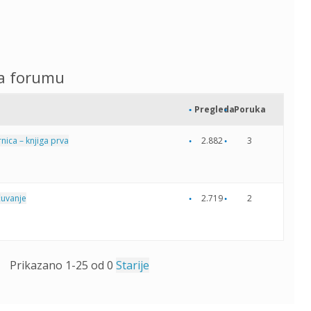
a forumu
Pregleda
Poruka
ica – knjiga prva
2.882
3
čuvanje
2.719
2
Prikazano 1-25 od 0
Starije