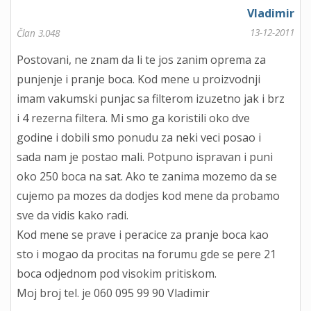
Vladimir
13-12-2011
Član 3.048
Postovani, ne znam da li te jos zanim oprema za
punjenje i pranje boca. Kod mene u proizvodnji
imam vakumski punjac sa filterom izuzetno jak i brz
i 4 rezerna filtera. Mi smo ga koristili oko dve
godine i dobili smo ponudu za neki veci posao i
sada nam je postao mali. Potpuno ispravan i puni
oko 250 boca na sat. Ako te zanima mozemo da se
cujemo pa mozes da dodjes kod mene da probamo
sve da vidis kako radi.
Kod mene se prave i peracice za pranje boca kao
sto i mogao da procitas na forumu gde se pere 21
boca odjednom pod visokim pritiskom.
Moj broj tel. je 060 095 99 90 Vladimir