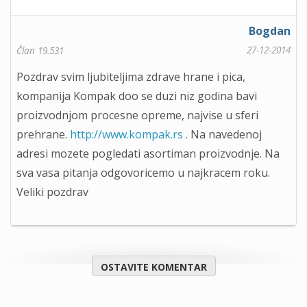
Bogdan
27-12-2014
Član 19.531
Pozdrav svim ljubiteljima zdrave hrane i pica,
kompanija Kompak doo se duzi niz godina bavi
proizvodnjom procesne opreme, najvise u sferi
prehrane.
http://www.kompak.rs
. Na navedenoj
adresi mozete pogledati asortiman proizvodnje. Na
sva vasa pitanja odgovoricemo u najkracem roku.
Veliki pozdrav
OSTAVITE KOMENTAR