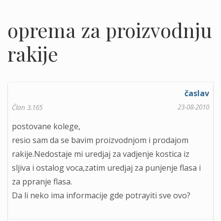
oprema za proizvodnju
rakije
časlav
23-08-2010
Član 3.165
postovane kolege,
resio sam da se bavim proizvodnjom i prodajom
rakije.Nedostaje mi uredjaj za vadjenje kostica iz
sljiva i ostalog voca,zatim uredjaj za punjenje flasa i
za ppranje flasa.
Da li neko ima informacije gde potrayiti sve ovo?