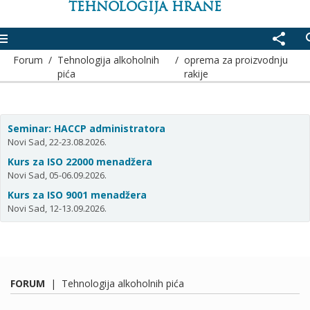
TEHNOLOGIJA HRANE
enu
share
se
Forum
/
Tehnologija alkoholnih
/
oprema za proizvodnju
pića
rakije
Seminar: HACCP administratora
Novi Sad, 22-23.08.2026.
Kurs za ISO 22000 menadžera
Novi Sad, 05-06.09.2026.
Kurs za ISO 9001 menadžera
Novi Sad, 12-13.09.2026.
FORUM
|
Tehnologija alkoholnih pića