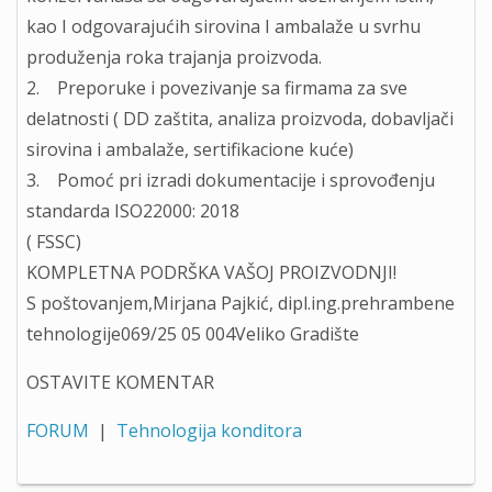
kao I odgovarajućih sirovina I ambalaže u svrhu
produženja roka trajanja proizvoda.
2. Preporuke i povezivanje sa firmama za sve
delatnosti ( DD zaštita, analiza proizvoda, dobavljači
sirovina i ambalaže, sertifikacione kuće)
3. Pomoć pri izradi dokumentacije i sprovođenju
standarda ISO22000: 2018
( FSSC)
KOMPLETNA PODRŠKA VAŠOJ PROIZVODNJI!
S poštovanjem,Mirjana Pajkić, dipl.ing.prehrambene
tehnologije069/25 05 004Veliko Gradište
OSTAVITE KOMENTAR
FORUM
|
Tehnologija konditora