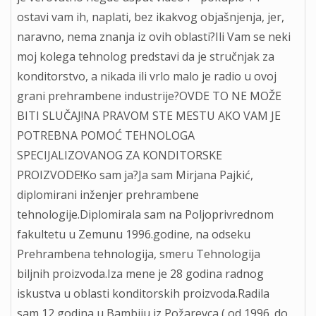
ostavi vam ih, naplati, bez ikakvog objašnjenja, jer,
naravno, nema znanja iz ovih oblasti?Ili Vam se neki
moj kolega tehnolog predstavi da je stručnjak za
konditorstvo, a nikada ili vrlo malo je radio u ovoj
grani prehrambene industrije?OVDE TO NE MOŽE
BITI SLUČAJ!NA PRAVOM STE MESTU AKO VAM JE
POTREBNA POMOĆ TEHNOLOGA
SPECIJALIZOVANOG ZA KONDITORSKE
PROIZVODE!Ko sam ja?Ja sam Mirjana Pajkić,
diplomirani inženjer prehrambene
tehnologije.Diplomirala sam na Poljoprivrednom
fakultetu u Zemunu 1996.godine, na odseku
Prehrambena tehnologija, smeru Tehnologija
biljnih proizvoda.Iza mene je 28 godina radnog
iskustva u oblasti konditorskih proizvoda.Radila
sam 12 godina u Bambiju iz Požarevca ( od 1996. do