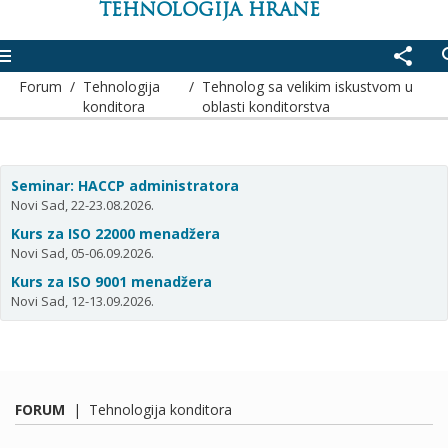
TEHNOLOGIJA HRANE
enu
share
se
Forum
/
Tehnologija
/
Tehnolog sa velikim iskustvom u
konditora
oblasti konditorstva
Seminar: HACCP administratora
Novi Sad, 22-23.08.2026.
Kurs za ISO 22000 menadžera
Novi Sad, 05-06.09.2026.
Kurs za ISO 9001 menadžera
Novi Sad, 12-13.09.2026.
FORUM
|
Tehnologija konditora