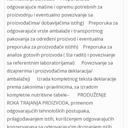
odgovarajuće mašine i opremu potrebnih za
proizvodnju i eventualno povezivanje sa
proizvođačima/ dobavljačima istihg) Preporuka za
odgovarajuće vrste ambalaže i transportnog
pakovanja za određeni proizvod i eventualna
preporuka za proizvođače istihh) Preporuka za
analize gotovih proizvoda ( šta raditi) i povezivanje
sa referentnim laboratorijamai) Povezivanje sa
dizajnerima i proizvođačima deklaracija/
ambalažej) Izrada kompletnog teksta deklaracije
prema zakonima i pravilnicima, sa izradom
kompletne nutritivne tabele– PRODUŽENJE
ROKA TRAJANJA PROIZVODA, primenom
odgovarajućih tehnoloških postupaka,
prilagođavanjem istih, korišćenjem odgovarajućih
konzervanasa sa odgovarajućim doziranjem istih,