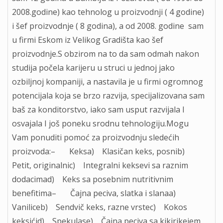
2008.godine) kao tehnolog u proizvodnji ( 4 godine)
i šef proizvodnje ( 8 godina), a od 2008. godine sam
u firmi Eskom iz Velikog Gradišta kao šef
proizvodnje.S obzirom na to da sam odmah nakon
studija počela karijeru u struci u jednoj jako
ozbiljnoj kompaniji, a nastavila je u firmi ogromnog
potencijala koja se brzo razvija, specijalizovana sam
baš za konditorstvo, iako sam usput razvijala I
osvajala I još poneku srodnu tehnologiju.Mogu
Vam ponuditi pomoć za proizvodnju sledećih
proizvoda:– Keksa) Klasičan keks, posnib)
Petit, originalnic) Integralni keksevi sa raznim
dodacimad) Keks sa posebnim nutritivnim
benefitima– Čajna peciva, slatka i slanaa)
Vaniliceb) Sendvič keks, razne vrstec) Kokos
keksićid) Spekulase) Čajna peciva sa kikirikejem,