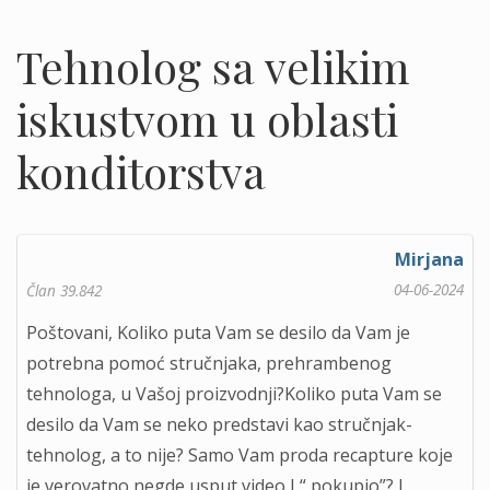
Tehnolog sa velikim
iskustvom u oblasti
konditorstva
Mirjana
04-06-2024
Član 39.842
Poštovani, Koliko puta Vam se desilo da Vam je
potrebna pomoć stručnjaka, prehrambenog
tehnologa, u Vašoj proizvodnji?Koliko puta Vam se
desilo da Vam se neko predstavi kao stručnjak-
tehnolog, a to nije? Samo Vam proda recapture koje
je verovatno negde usput video I “ pokupio”? I