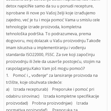
detox napiciNe samo da su u ponudi recepture,
isprobane ili nove po Vašoj želji koje izrađujemo
zajedno, već je tu i moja pomoć Vama u smislu cele
tehnologije izrade proizvoda, kompletna
tehnološka podrška. To podrazumeva, prema
dogovoru, moj dolazak u Vašu proizvodnju.Takođe
imam iskustva u implementiranju i vođenju
standarda ISO22000, FSSC. Za sve koji započinju
proizvodnju ili žele da usavrše postojeću, stojim na
raspolaganju.Kako Vam još mogu pomoći?
1. Pomoć i „ vođenje“ za lansiranje proizvoda na
tržište, koje obuhvata sledeće:
a) Izrada recepturab) Preporuke i pomoć pri
odabiru sirovinac) Izrada kompletne specifikacije
proizvodad) Probna proizvodnjae) Izrada
normativa proizvodaf) Preporuka za