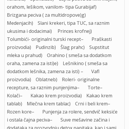
orahom, lešikom, vanilom- tipa Gurabijaf)
Brizgana peciva ( za multidropove)g)
Medenjacih) Slani krekeri, tipa TUC, sa raznim
ukusima i dodacimai) Princes krofnej)
Tolumbići- originalni turski recept– Praškasti
proizvodia) Pudinzib) Šlag prahc) Supstitut
mleka u prahud) Orahino ( smeša sa dodatkom
oraha, zamena za isti)e) Lešnikino ( smeša sa
dodatkom lešnika, zamena za isti) – Vafl
proizvodia) Oblatneb) Roleri- originalne
recepture, sa raznim punjenjima– Torte–
Kolači– Kakao krem proizvodia) Kakao krem
tablab) Mlečna krem tablac) Crni i beli krem–
Rozen kore– Punjenja za rolere, sendvič keksiće
i ostala čajna peciva– Suve mešavine začina i
dodataka za prozvodnju detox napitaka, kao i sami