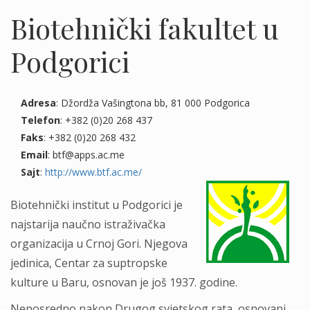
Biotehnički fakultet u
Podgorici
Adresa
: Džordža Vašingtona bb, 81 000 Podgorica
Telefon
: +382 (0)20 268 437
Faks
: +382 (0)20 268 432
Email
: btf@apps.ac.me
Sajt
:
http://www.btf.ac.me/
Biotehnički institut u Podgorici je
najstarija naučno istraživačka
organizacija u Crnoj Gori. Njegova
jedinica, Centar za suptropske
kulture u Baru, osnovan je još 1937. godine.
Neposredno nakon Drugog svjetskog rata, osnovani