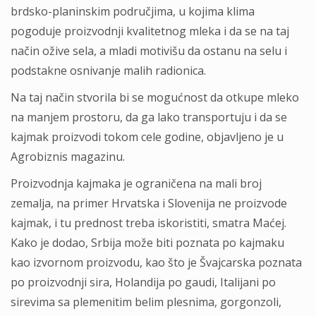
brdsko-planinskim područjima, u kojima klima
pogoduje proizvodnji kvalitetnog mleka i da se na taj
način ožive sela, a mladi motivišu da ostanu na selu i
podstakne osnivanje malih radionica.
Na taj način stvorila bi se mogućnost da otkupe mleko
na manjem prostoru, da ga lako transportuju i da se
kajmak proizvodi tokom cele godine, objavljeno je u
Agrobiznis magazinu.
Proizvodnja kajmaka je ograničena na mali broj
zemalja, na primer Hrvatska i Slovenija ne proizvode
kajmak, i tu prednost treba iskoristiti, smatra Maćej.
Kako je dodao, Srbija može biti poznata po kajmaku
kao izvornom proizvodu, kao što je Švajcarska poznata
po proizvodnji sira, Holandija po gaudi, Italijani po
sirevima sa plemenitim belim plesnima, gorgonzoli,