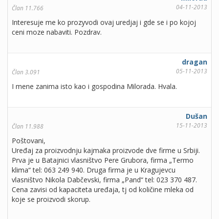
04-11-2013
Član 11.766
Interesuje me ko prozyvodi ovaj uredjaj i gde se i po kojoj
ceni moze nabaviti. Pozdrav.
dragan
05-11-2013
Član 3.091
I mene zanima isto kao i gospodina Milorada. Hvala.
Dušan
15-11-2013
Član 11.988
Poštovani,
Uređaj za proizvodnju kajmaka proizvode dve firme u Srbiji.
Prva je u Batajnici vlasništvo Pere Grubora, firma „Termo
klima“ tel: 063 249 940. Druga firma je u Kragujevcu
vlasništvo Nikola Dabčevski, firma „Pand“ tel: 023 370 487.
Cena zavisi od kapaciteta uređaja, tj od količine mleka od
koje se proizvodi skorup.