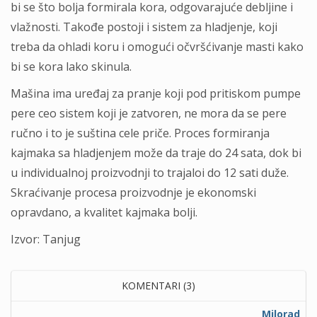
bi se što bolja formirala kora, odgovarajuće debljine i
vlažnosti. Takođe postoji i sistem za hladjenje, koji
treba da ohladi koru i omogući očvršćivanje masti kako
bi se kora lako skinula.
Mašina ima uređaj za pranje koji pod pritiskom pumpe
pere ceo sistem koji je zatvoren, ne mora da se pere
ručno i to je suština cele priče. Proces formiranja
kajmaka sa hladjenjem može da traje do 24 sata, dok bi
u individualnoj proizvodnji to trajaloi do 12 sati duže.
Skraćivanje procesa proizvodnje je ekonomski
opravdano, a kvalitet kajmaka bolji.
Izvor: Tanjug
KOMENTARI (3)
Milorad