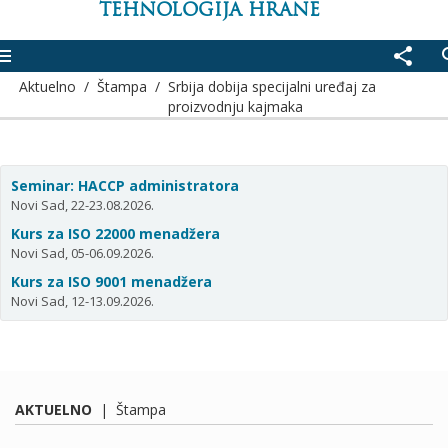
TEHNOLOGIJA HRANE
enu
share
se
Aktuelno
/
Štampa
/
Srbija dobija specijalni uređaj za
proizvodnju kajmaka
Seminar: HACCP administratora
Novi Sad, 22-23.08.2026.
Kurs za ISO 22000 menadžera
Novi Sad, 05-06.09.2026.
Kurs za ISO 9001 menadžera
Novi Sad, 12-13.09.2026.
AKTUELNO
|
Štampa