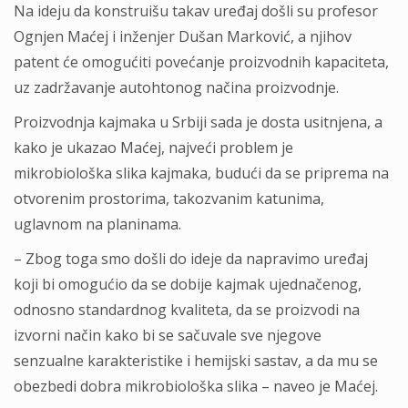
Na ideju da konstruišu takav uređaj došli su profesor
Ognjen Maćej i inženjer Dušan Marković, a njihov
patent će omogućiti povećanje proizvodnih kapaciteta,
uz zadržavanje autohtonog načina proizvodnje.
Proizvodnja kajmaka u Srbiji sada je dosta usitnjena, a
kako je ukazao Maćej, najveći problem je
mikrobiološka slika kajmaka, budući da se priprema na
otvorenim prostorima, takozvanim katunima,
uglavnom na planinama.
– Zbog toga smo došli do ideje da napravimo uređaj
koji bi omogućio da se dobije kajmak ujednačenog,
odnosno standardnog kvaliteta, da se proizvodi na
izvorni način kako bi se sačuvale sve njegove
senzualne karakteristike i hemijski sastav, a da mu se
obezbedi dobra mikrobiološka slika – naveo je Maćej.