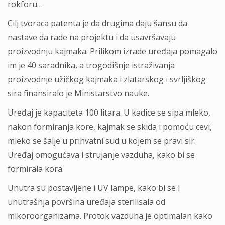
rokforu…
Cilj tvoraca patenta je da drugima daju šansu da
nastave da rade na projektu i da usavršavaju
proizvodnju kajmaka. Prilikom izrade uređaja pomagalo
im je 40 saradnika, a trogodišnje istraživanja
proizvodnje užičkog kajmaka i zlatarskog i svrljiškog
sira finansiralo je Ministarstvo nauke.
Uređaj je kapaciteta 100 litara. U kadice se sipa mleko,
nakon formiranja kore, kajmak se skida i pomoću cevi,
mleko se šalje u prihvatni sud u kojem se pravi sir.
Uređaj omogućava i strujanje vazduha, kako bi se
formirala kora.
Unutra su postavljene i UV lampe, kako bi se i
unutrašnja površina uređaja sterilisala od
mikoroorganizama. Protok vazduha je optimalan kako