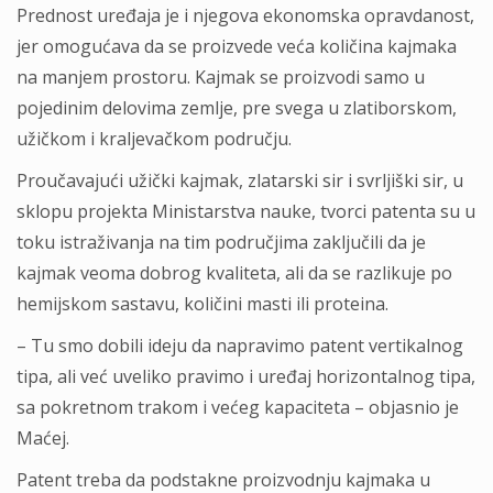
Prednost uređaja je i njegova ekonomska opravdanost,
jer omogućava da se proizvede veća količina kajmaka
na manjem prostoru. Kajmak se proizvodi samo u
pojedinim delovima zemlje, pre svega u zlatiborskom,
užičkom i kraljevačkom području.
Proučavajući užički kajmak, zlatarski sir i svrljiški sir, u
sklopu projekta Ministarstva nauke, tvorci patenta su u
toku istraživanja na tim područjima zaključili da je
kajmak veoma dobrog kvaliteta, ali da se razlikuje po
hemijskom sastavu, količini masti ili proteina.
– Tu smo dobili ideju da napravimo patent vertikalnog
tipa, ali već uveliko pravimo i uređaj horizontalnog tipa,
sa pokretnom trakom i većeg kapaciteta – objasnio je
Maćej.
Patent treba da podstakne proizvodnju kajmaka u