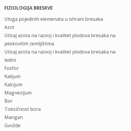
FIZIOLOGIJA BRESKVE
Uloga pojedinih elemenata u ishrani bresaka
Azot
Uticaj azota na razvoj i kvalitet plodova bresaka na
peskovitim zemljištima
Uticaj azota na razvoj i kvalitet plodova bresaka na
ledini
Fosfor
Kalijum
Kalcijum
Magnezijum
Bor
Toksičnost bora
Mangan
Gvožde