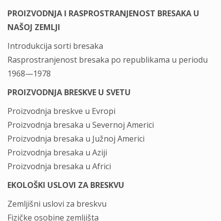
PROIZVODNJA I RASPROSTRANJENOST BRESAKA U
NAŠOJ ZEMLJI
Introdukcija sorti bresaka
Rasprostranjenost bresaka po republikama u periodu
1968—1978
PROIZVODNJA BRESKVE U SVETU
Proizvodnja breskve u Evropi
Proizvodnja bresaka u Severnoj Americi
Proizvodnja bresaka u Južnoj Americi
Proizvodnja bresaka u Aziji
Proizvodnja bresaka u Africi
EKOLOŠKI USLOVI ZA BRESKVU
Zemljišni uslovi za breskvu
Fizičke osobine zemljišta