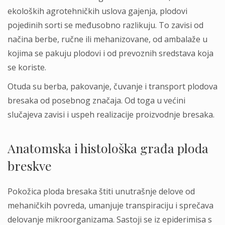
ekoloških agrotehničkih uslova gajenja, plodovi
pojedinih sorti se međusobno razlikuju. To zavisi od
načina berbe, ručne ili mehanizovane, od ambalaže u
kojima se pakuju plodovi i od prevoznih sredstava koja
se koriste.
Otuda su berba, pakovanje, čuvanje i transport plodova
bresaka od posebnog značaja. Od toga u većini
slučajeva zavisi i uspeh realizacije proizvodnje bresaka.
Anatomska i histološka građa ploda
breskve
Pokožica ploda bresaka štiti unutrašnje delove od
mehaničkih povreda, umanjuje transpiraciju i sprečava
delovanje mikroorganizama. Sastoji se iz epiderimisa s