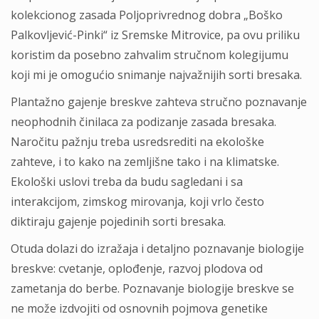
kolekcionog zasada Poljoprivrednog dobra „Boško
Palkovljević-Pinki“ iz Sremske Mitrovice, pa ovu priliku
koristim da posebno zahvalim stručnom kolegijumu
koji mi je omogućio snimanje najvažnijih sorti bresaka.
Plantažno gajenje breskve zahteva stručno poznavanje
neophodnih činilaca za podizanje zasada bresaka.
Naročitu pažnju treba usredsrediti na ekološke
zahteve, i to kako na zemljišne tako i na klimatske.
Ekološki uslovi treba da budu sagledani i sa
interakcijom, zimskog mirovanja, koji vrlo često
diktiraju gajenje pojedinih sorti bresaka.
Otuda dolazi do izražaja i detaljno poznavanje biologije
breskve: cvetanje, oplođenje, razvoj plodova od
zametanja do berbe. Poznavanje biologije breskve se
ne može izdvojiti od osnovnih pojmova genetike