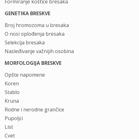
Formiranje koštice bresaka
GENETIKA BRESKVE
Broj hromozoma u bresaka
O nosi oplođenja bresaka
Selekcija bresaka
Nasleđivanje važnijih osobina
MORFOLOGIJA BRESKVE
Opšte napomene
Koren
Stablo
Kruna
Rodne i nerodne grančice
Pupoljci
List
Cvet