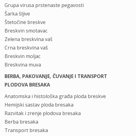
Grupa virusa prstenaste pegavosti
Šarka šljive
Štetočine breskve
Breskvin smotavac
Zelena breskvina vaš
Crna breskvina vaš
Breskvin moljac
Breskvina muva
BERBA, PAKOVANJE, ČUVANJE I TRANSPORT
PLODOVA BRESAKA
Anatomska i histološka građa ploda breskve
Hemijski sastav ploda bresaka
Razvitak i zrenje plodova bresaka
Berba bresaka
Transport bresaka