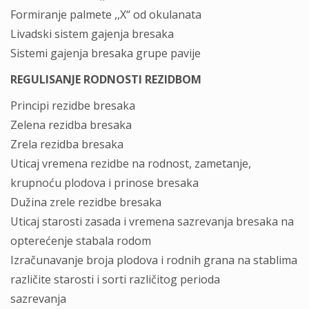
Formiranje palmete ,,X“ od okulanata
Livadski sistem gajenja bresaka
Sistemi gajenja bresaka grupe pavije
REGULISANJE RODNOSTI REZIDBOM
Principi rezidbe bresaka
Zelena rezidba bresaka
Zrela rezidba bresaka
Uticaj vremena rezidbe na rodnost, zametanje,
krupnoću plodova i prinose bresaka
Dužina zrele rezidbe bresaka
Uticaj starosti zasada i vremena sazrevanja bresaka na
opterećenje stabala rodom
Izračunavanje broja plodova i rodnih grana na stablima
različite starosti i sorti različitog perioda
sazrevanja