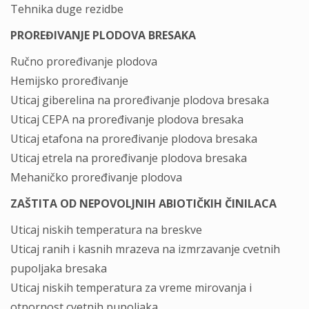
Tehnika duge rezidbe
PROREĐIVANJE PLODOVA BRESAKA
Ručno proređivanje plodova
Hemijsko proređivanje
Uticaj giberelina na proređivanje plodova bresaka
Uticaj CEPA na proređivanje plodova bresaka
Uticaj etafona na proređivanje plodova bresaka
Uticaj etrela na proređivanje plodova bresaka
Mehaničko proređivanje plodova
ZAŠTITA OD NEPOVOLJNIH ABIOTIČKIH ČINILACA
Uticaj niskih temperatura na breskve
Uticaj ranih i kasnih mrazeva na izmrzavanje cvetnih
pupoljaka bresaka
Uticaj niskih temperatura za vreme mirovanja i
otpornost cvetnih pupoljaka