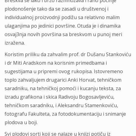
Breskva se lako i brzo razmnožava i rano počinje
plodonošenje tako da se zasadi u društvenoj i
individualnoj proizvodnji podižu sa relativno malim
ulaganjima po jedinici površine. Otuda je i dinamika
osvaj3nja novih površina sa breskvom u punoj meri
izražena.
Koristim priliku da zahvalim prof. dr Dušanu Stankoviću
i dr Miti Aradskom na korisnim primedbama i
sugestijama u pripremi ovog rukopisa. Istovremeno
toplo zahvaljujem drugarici Anki Horvat, tehničkom
saradniku, na tehničkoj pomoći i kucanju teksta, za
izradu grafikona i skica Radivoju Bogosavljeviću,
tehničkom saradniku, i Aleksandru Stamenkoviću,
fotografu Fakulteta, za fotodokumentaciju i snimanje
plodova u boji.
Svi plodovi sorti koji se nalaze u knjizi potiču iz