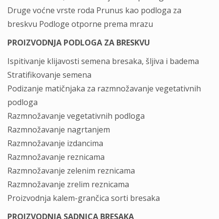
Druge voćne vrste roda Prunus kao podloga za
breskvu Podloge otporne prema mrazu
PROIZVODNJA PODLOGA ZA BRESKVU
Ispitivanje klijavosti semena bresaka, šljiva i badema
Stratifikovanje semena
Podizanje matičnjaka za razmnožavanje vegetativnih
podloga
Razmnožavanje vegetativnih podloga
Razmnožavanje nagrtanjem
Razmnožavanje izdancima
Razmnožavanje reznicama
Razmnožavanje zelenim reznicama
Razmnožavanje zrelim reznicama
Proizvodnja kalem-grančica sorti bresaka
PROIZVODNJA SADNICA BRESAKA