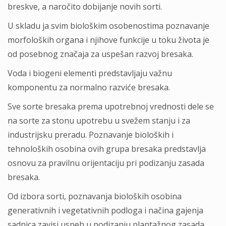
breskve, a naročito dobijanje novih sorti.
U skladu ja svim biološkim osobenostima poznavanje
morfoloških organa i njihove funkcije u toku života je
od posebnog značaja za uspešan razvoj bresaka.
Voda i biogeni elementi predstavljaju važnu
komponentu za normalno razviće bresaka.
Sve sorte bresaka prema upotrebnoj vrednosti dele se
na sorte za stonu upotrebu u svežem stanju i za
industrijsku preradu. Poznavanje bioloških i
tehnoloških osobina ovih grupa bresaka predstavlja
osnovu za pravilnu orijentaciju pri podizanju zasada
bresaka.
Od izbora sorti, poznavanja bioloških osobina
generativnih i vegetativnih podloga i načina gajenja
sadnica zavisi uspeh u podizanju plantažnog zasada