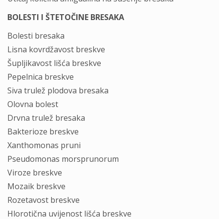
BOLESTI I ŠTETOČINE BRESAKA
Bolesti bresaka
Lisna kovrdžavost breskve
Šupljikavost lišća breskve
Pepelnica breskve
Siva trulež plodova bresaka
Olovna bolest
Drvna trulež bresaka
Bakterioze breskve
Xanthomonas pruni
Pseudomonas morsprunorum
Viroze breskve
Mozaik breskve
Rozetavost breskve
Hlorotična uvijenost lišća breskve