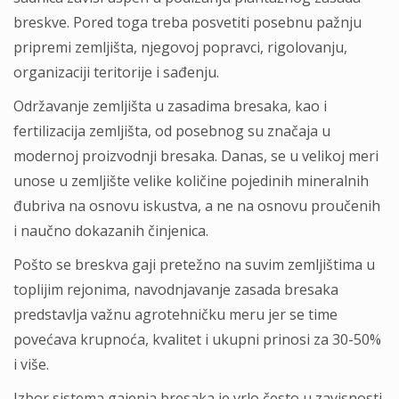
breskve. Pored toga treba posvetiti posebnu pažnju
pripremi zemljišta, njegovoj popravci, rigolovanju,
organizaciji teritorije i sađenju.
Održavanje zemljišta u zasadima bresaka, kao i
fertilizacija zemljišta, od posebnog su značaja u
modernoj proizvodnji bresaka. Danas, se u velikoj meri
unose u zemljište velike količine pojedinih mineralnih
đubriva na osnovu iskustva, a ne na osnovu proučenih
i naučno dokazanih činjenica.
Pošto se breskva gaji pretežno na suvim zemljištima u
toplijim rejonima, navodnjavanje zasada bresaka
predstavlja važnu agrotehničku meru jer se time
povećava krupnoća, kvalitet i ukupni prinosi za 30-50%
i više.
Izbor sistema gajenja bresaka je vrlo često u zavisnosti