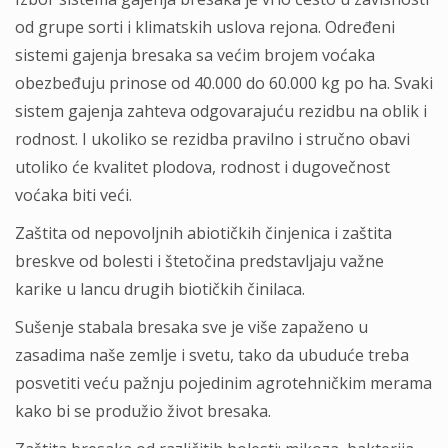
od grupe sorti i klimatskih uslova rejona. Određeni
sistemi gajenja bresaka sa većim brojem voćaka
obezbeđuju prinose od 40.000 do 60.000 kg po ha. Svaki
sistem gajenja zahteva odgovarajuću rezidbu na oblik i
rodnost. I ukoliko se rezidba pravilno i stručno obavi
utoliko će kvalitet plodova, rodnost i dugovečnost
voćaka biti veći.
Zaštita od nepovoljnih abiotičkih činjenica i zaštita
breskve od bolesti i štetočina predstavljaju važne
karike u lancu drugih biotičkih činilaca.
Sušenje stabala bresaka sve je više zapaženo u
zasadima naše zemlje i svetu, tako da ubuduće treba
posvetiti veću pažnju pojedinim agrotehničkim merama
kako bi se produžio život bresaka.