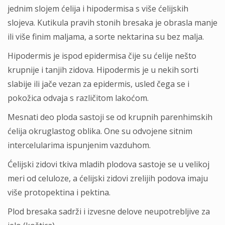
jednim slojem ćelija i hipodermisa s više ćelijskih
slojeva. Kutikula pravih stonih bresaka je obrasla manje
ili više finim maljama, a sorte nektarina su bez malja.
Hipodermis je ispod epidermisa čije su ćelije nešto
krupnije i tanjih zidova. Hipodermis je u nekih sorti
slabije ili jače vezan za epidermis, usled čega se i
pokožica odvaja s različitom lakoćom.
Mesnati deo ploda sastoji se od krupnih parenhimskih
ćelija okruglastog oblika. One su odvojene sitnim
intercelularima ispunjenim vazduhom.
Ćelijski zidovi tkiva mladih plodova sastoje se u velikoj
meri od celuloze, a ćelijski zidovi zrelijih podova imaju
više protopektina i pektina.
Plod bresaka sadrži i izvesne delove neupotrebljive za