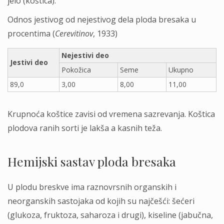
jelo (koštica).
Odnos jestivog od nejestivog dela ploda bresaka u
procentima (
Cerevitinov
, 1933)
Nejestivi deo
Jestivi deo
Pokožica
Seme
Ukupno
89,0
3,00
8,00
11,00
Krupnoća koštice zavisi od vremena sazrevanja. Koštica
plodova ranih sorti je lakša a kasnih teža.
Hemijski sastav ploda bresaka
U plodu breskve ima raznovrsnih organskih i
neorganskih sastojaka od kojih su najčešći: šećeri
(glukoza, fruktoza, saharoza i drugi), kiseline (jabučna,