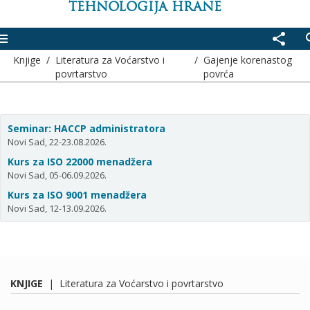
TEHNOLOGIJA HRANE
enu
share
se
Knjige
/
Literatura za Voćarstvo i
/
Gajenje korenastog
povrtarstvo
povrća
Seminar: HACCP administratora
Novi Sad, 22-23.08.2026.
Kurs za ISO 22000 menadžera
Novi Sad, 05-06.09.2026.
Kurs za ISO 9001 menadžera
Novi Sad, 12-13.09.2026.
KNJIGE
|
Literatura za Voćarstvo i povrtarstvo