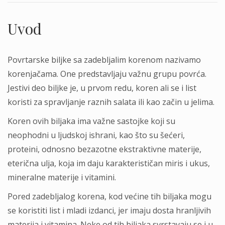
Uvod
Povrtarske biljke sa zadebljalim korenom nazivamo
korenjačama. One predstavljaju važnu grupu povrća.
Jestivi deo biljke je, u prvom redu, koren ali se i list
koristi za spravljanje raznih salata ili kao začin u jelima.
Koren ovih biljaka ima važne sastojke koji su
neophodni u ljudskoj ishrani, kao što su šećeri,
proteini, odnosno bezazotne ekstraktivne materije,
eterična ulja, koja im daju karakterističan miris i ukus,
mineralne materije i vitamini.
Pored zadebljalog korena, kod većine tih biljaka mogu
se koristiti list i mladi izdanci, jer imaju dosta hranljivih
materija i vitamina. Neke od tih biljaka svrstavaju se i u