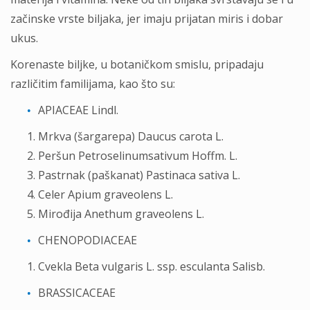
začinske vrste biljaka, jer imaju prijatan miris i dobar
ukus.
Korenaste biljke, u botaničkom smislu, pripadaju
različitim familijama, kao što su:
APIACEAE Lindl.
Mrkva (šargarepa) Daucus carota L.
Peršun Petroselinumsativum Hoffm. L.
Pastrnak (paškanat) Pastinaca sativa L.
Celer Apium graveolens L.
Mirođija Anethum graveolens L.
CHENOPODIACEAE
Cvekla Beta vulgaris L. ssp. esculanta Salisb.
BRASSICACEAE