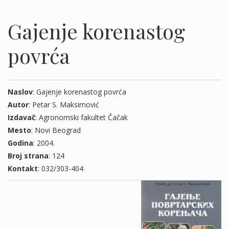
Gajenje korenastog
povrća
Naslov
: Gajenje korenastog povrća
Autor
: Petar S. Maksimović
Izdavač
: Agronomski fakultet Čačak
Mesto
: Novi Beograd
Godina
: 2004.
Broj strana
: 124
Kontakt
: 032/303-404