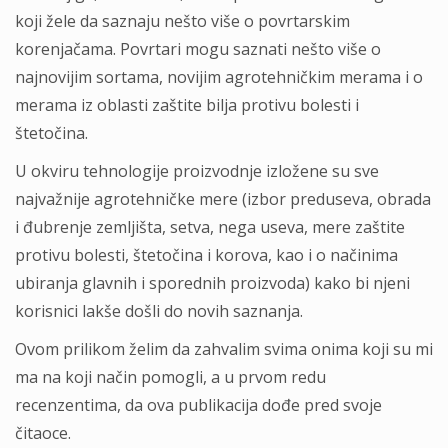
koji žele da saznaju nešto više o povrtarskim
korenjačama. Povrtari mogu saznati nešto više o
najnovijim sortama, novijim agrotehničkim merama i o
merama iz oblasti zaštite bilja protivu bolesti i
štetočina.
U okviru tehnologije proizvodnje izložene su sve
najvažnije agrotehničke mere (izbor preduseva, obrada
i đubrenje zemljišta, setva, nega useva, mere zaštite
protivu bolesti, štetočina i korova, kao i o načinima
ubiranja glavnih i sporednih proizvoda) kako bi njeni
korisnici lakše došli do novih saznanja.
Ovom prilikom želim da zahvalim svima onima koji su mi
ma na koji način pomogli, a u prvom redu
recenzentima, da ova publikacija dođe pred svoje
čitaoce.