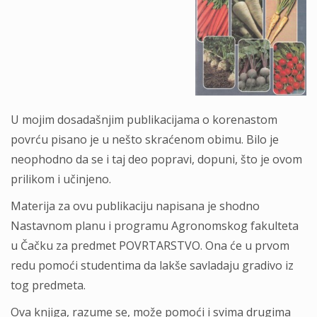
U mojim dosadašnjim publikacijama o korenastom
povrću pisano je u nešto skraćenom obimu. Bilo je
neophodno da se i taj deo popravi, dopuni, što je ovom
prilikom i učinjeno.
Materija za ovu publikaciju napisana je shodno
Nastavnom planu i programu Agronomskog fakulteta
u Čačku za predmet POVRTARSTVO. Ona će u prvom
redu pomoći studentima da lakše savladaju gradivo iz
tog predmeta.
Ova knjiga, razume se, može pomoći i svima drugima