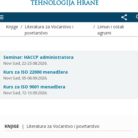
TEHNOLOGIJA HRANE
enu
share
se
Knjige
/
Literatura za Voćarstvo i
/
Limun i ostali
povrtarstvo
agrumi
Seminar: HACCP administratora
Novi Sad, 22-23.08.2026.
Kurs za ISO 22000 menadžera
Novi Sad, 05-06.09.2026.
Kurs za ISO 9001 menadžera
Novi Sad, 12-13.09.2026.
KNJIGE
|
Literatura za Voćarstvo i povrtarstvo