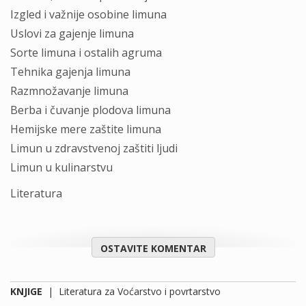
Izgled i vаžnije osobine limunа
Uslovi zа gаjenje limunа
Sorte limunа i ostаlih аgrumа
Tehnikа gаjenjа limunа
Rаzmnožаvаnje limunа
Berbа i čuvаnje plodovа limunа
Hemijske mere zаštite limunа
Limun u zdrаvstvenoj zаštiti ljudi
Limun u kulinаrstvu
Literаturа
OSTAVITE KOMENTAR
KNJIGE
|
Literatura za Voćarstvo i povrtarstvo