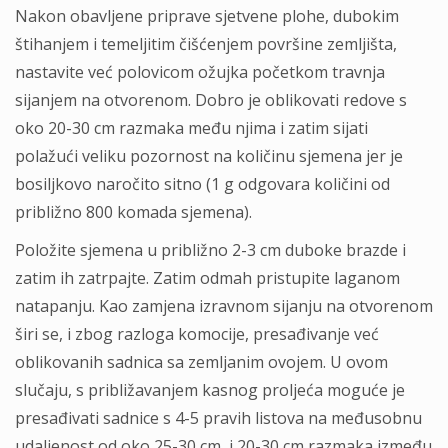
Nakon obavljene priprave sjetvene plohe, dubokim
štihanjem i temeljitim čišćenjem površine zemljišta,
nastavite već polovicom ožujka početkom travnja
sijanjem na otvorenom. Dobro je oblikovati redove s
oko 20-30 cm razmaka među njima i zatim sijati
polažući veliku pozornost na količinu sjemena jer je
bosiljkovo naročito sitno (1 g odgovara količini od
približno 800 komada sjemena).
Položite sjemena u približno 2-3 cm duboke brazde i
zatim ih zatrpajte. Zatim odmah pristupite laganom
natapanju. Kao zamjena izravnom sijanju na otvorenom
širi se, i zbog razloga komocije, presađivanje već
oblikovanih sadnica sa zemljanim ovojem. U ovom
slučaju, s približavanjem kasnog proljeća moguće je
presađivati sadnice s 4-5 pravih listova na međusobnu
udaljenost od oko 25-30 cm, i 20-30 cm razmaka između