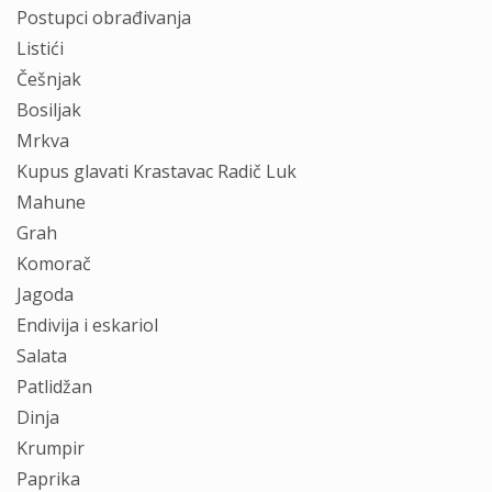
Postupci obrađivanja
Listići
Češnjak
Bosiljak
Mrkva
Kupus glavati Krastavac Radič Luk
Mahune
Grah
Komorač
Jagoda
Endivija i eskariol
Salata
Patlidžan
Dinja
Krumpir
Paprika