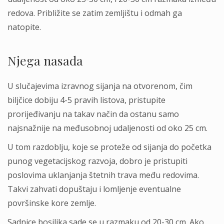
redova. Približite se zatim zemljištu i odmah ga
natopite.
Njega nasada
U slučajevima izravnog sijanja na otvorenom, čim
biljčice dobiju 4-5 pravih listova, pristupite
prorijeđivanju na takav način da ostanu samo
najsnažnije na međusobnoj udaljenosti od oko 25 cm.
U tom razdoblju, koje se proteže od sijanja do početka
punog vegetacijskog razvoja, dobro je pristupiti
poslovima uklanjanja štetnih trava među redovima.
Takvi zahvati dopuštaju i lomljenje eventualne
površinske kore zemlje.
Sadnice bosiljka sade se u razmaku od 20-30 cm. Ako