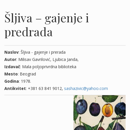
Šljiva – gajenje i
predrada
Naslov
: Šljiva - gajenje i prerada
Autor
: Milisav Gavrilović, Ljubica Janda,
Izdavač
: Mala poljoprivrdna biblioteka
Mesto
: Beograd
Godina
: 1978.
Antikvitet
: +381 63 841 9012,
sashazivic@yahoo.com