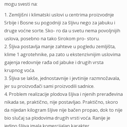
mogu svesti na:
1. Zemljišni i klimatski uslovi u centrima proizvodnje
Srbije i Bosne su pogodniji za šljivu nego za jabuku i
druge voćne sorte. Sko- ro da u svetu nema povoljnijih
uslova, posebno na tako širokom pro- storu.
2. Šljiva postavlja manje zahteve u pogledu zemljišta,
klime 1 agrotehnike, pa zato u ekstenzivnijim uslovima
gajenja redovnije rađa od jabuke i drugih vrsta
krupnog voća.
3. Šljiva se lakše, jednostavnije i jevtinije razmnožavala,
jer su proizvođači sami proizvodili sadnice.
4. Problem realizacije plodova šljiva i njenih prerađevina
nikada se, praktično, nije postavljao. Praktično, skoro
da nijedan kilogram šljive nije bačen propao, dok to nije
bio slučaj sa plodovima drugih vrsti voća. Ranije je
jedino šljiva imala komercijalan karakter,