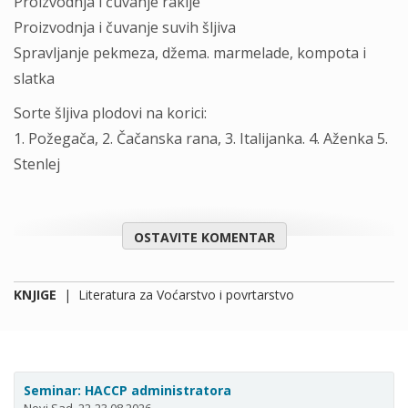
Proizvodnja i čuvanje rakije
Proizvodnja i čuvanje suvih šljiva
Spravljanje pekmeza, džema. marmelade, kompota i
slatka
Sorte šljiva plodovi na korici:
1. Požegača, 2. Čačanska rana, 3. Italijanka. 4. Aženka 5.
Stenlej
OSTAVITE KOMENTAR
KNJIGE
|
Literatura za Voćarstvo i povrtarstvo
Seminar: HACCP administratora