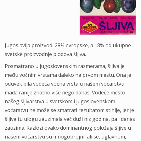
Jugoslavija proizvodi 28% evropske, a 18% od ukupne
svetske proizvodnje plodova šljiva.
Posmatrano u jugoslovenskim razmerama, šljiva je
među voćnim vrstama daleko na prvom mestu. Ona je
oduvek bila vodeća voćna vrsta u našem voćarstvu,
mada ranije znatno više nego danas. Vodeće mesto
našeg šljivarstva u svetskom i jugoslovenskom
voćarstvu ne može se smatrati rezultatom stihije, jer je
šljiva tu ulogu zauzimala već duži niz godina, pa i danas
zauzima. Razlozi ovako dominantnog položaja šljive u
našem voćarstvu su mnogobrojni, ali se, uglavnom,