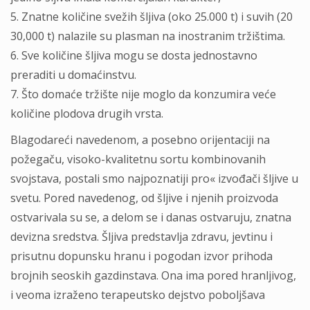
5. Znatne količine svežih šljiva (oko 25.000 t) i suvih (20
30,000 t) nalazile su plasman na inostranim tržištima.
6. Sve količine šljiva mogu se dosta jednostavno
preraditi u domaćinstvu.
7. Što domaće tržište nije moglo da konzumira veće
količine plodova drugih vrsta.
Blagodareći navedenom, a posebno orijentaciji na
požegaču, visoko-kvalitetnu sortu kombinovanih
svojstava, postali smo najpoznatiji pro« izvođači šljive u
svetu. Pored navedenog, od šljive i njenih proizvoda
ostvarivala su se, a delom se i danas ostvaruju, znatna
devizna sredstva. Šljiva predstavlja zdravu, jevtinu i
prisutnu dopunsku hranu i pogodan izvor prihoda
brojnih seoskih gazdinstava. Ona ima pored hranljivog,
i veoma izraženo terapeutsko dejstvo poboljšava