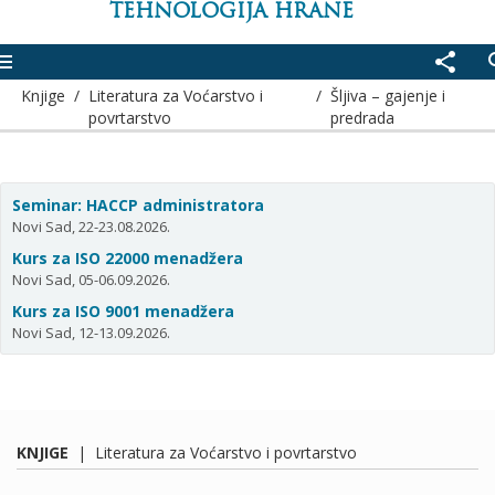
TEHNOLOGIJA HRANE
enu
share
se
Knjige
/
Literatura za Voćarstvo i
/
Šljiva – gajenje i
povrtarstvo
predrada
Seminar: HACCP administratora
Novi Sad, 22-23.08.2026.
Kurs za ISO 22000 menadžera
Novi Sad, 05-06.09.2026.
Kurs za ISO 9001 menadžera
Novi Sad, 12-13.09.2026.
KNJIGE
|
Literatura za Voćarstvo i povrtarstvo