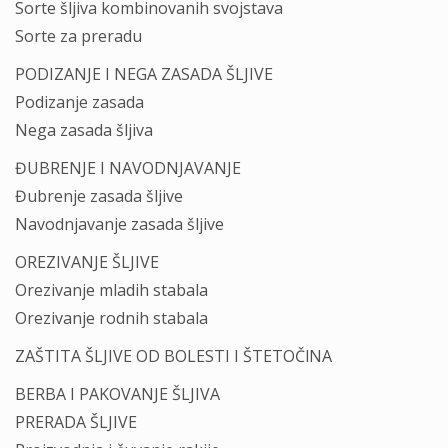
Sorte šljiva kombinovanih svojstava
Sorte za preradu
PODIZANJE I NEGA ZASADA ŠLJIVE
Podizanje zasada
Nega zasada šljiva
ĐUBRENJE I NAVODNJAVANJE
Đubrenje zasada šljive
Navodnjavanje zasada šljive
OREZIVANJE ŠLJIVE
Orezivanje mladih stabala
Orezivanje rodnih stabala
ZAŠTITA ŠLJIVE OD BOLESTI I ŠTETOČlNA
BERBA I PAKOVANJE ŠLJIVA
PRERADA ŠLJIVE