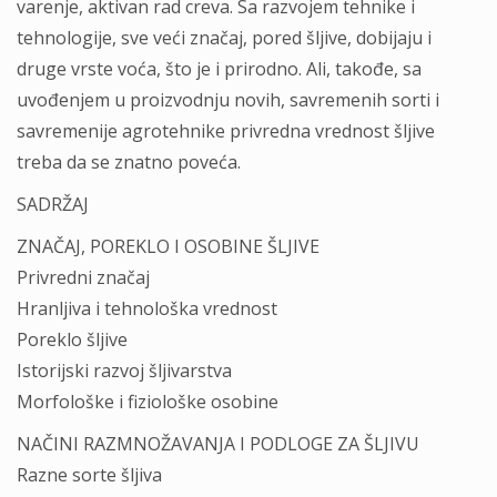
varenje, aktivan rad creva. Sa razvojem tehnike i
tehnologije, sve veći značaj, pored šljive, dobijaju i
druge vrste voća, što je i prirodno. Ali, takođe, sa
uvođenjem u proizvodnju novih, savremenih sorti i
savremenije agrotehnike privredna vrednost šljive
treba da se znatno poveća.
SADRŽAJ
ZNAČAJ, POREKLO I OSOBINE ŠLJIVE
Privredni značaj
Hranljiva i tehnološka vrednost
Poreklo šljive
Istorijski razvoj šljivarstva
Morfološke i fiziološke osobine
NAČINI RAZMNOŽAVANJA I PODLOGE ZA ŠLJIVU
Razne sorte šljiva