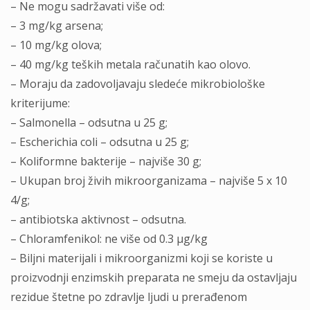
– Ne mogu sadržavati više od:
– 3 mg/kg arsena;
– 10 mg/kg olova;
– 40 mg/kg teških metala računatih kao olovo.
– Moraju da zadovolјavaju sledeće mikrobiološke
kriterijume:
– Salmonella – odsutna u 25 g;
– Escherichia coli – odsutna u 25 g;
– Koliformne bakterije – najviše 30 g;
– Ukupan broj živih mikroorganizama – najviše 5 x 10
4/g;
– antibiotska aktivnost – odsutna.
– Chloramfenikol: ne više od 0.3 μg/kg
– Bilјni materijali i mikroorganizmi koji se koriste u
proizvodnji enzimskih preparata ne smeju da ostavlјaju
rezidue štetne po zdravlјe lјudi u prerađenom