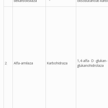
dekarboksilaza
oksobutanoat-karbo
1,4-alfa- D -glukan-
2
Alfa-amilaza
Karbohidraza
glukanohidrolaza