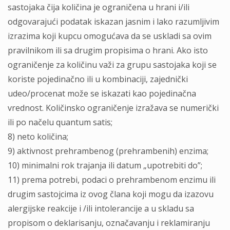
sastojaka čija količina je ograničena u hrani i/ili
odgovarajući podatak iskazan jasnim i lako razumlјivim
izrazima koji kupcu omogućava da se uskladi sa ovim
pravilnikom ili sa drugim propisima o hrani. Ako isto
ograničenje za količinu važi za grupu sastojaka koji se
koriste pojedinačno ili u kombinaciji, zajednički
udeo/procenat može se iskazati kao pojedinačna
vrednost. Količinsko ograničenje izražava se numerički
ili po načelu quantum satis;
8) neto količina;
9) aktivnost prehrambenog (prehrambenih) enzima;
10) minimalni rok trajanja ili datum „upotrebiti do”;
11) prema potrebi, podaci o prehrambenom enzimu ili
drugim sastojcima iz ovog člana koji mogu da izazovu
alergijske reakcije i /ili intolerancije a u skladu sa
propisom o deklarisanju, označavanju i reklamiranju