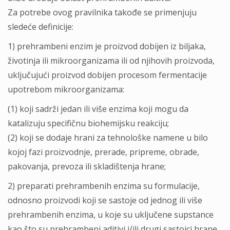
Za potrebe ovog pravilnika takođe se primenjuju
sledeće definicije:
1) prehrambeni enzim je proizvod dobijen iz bilјaka,
životinja ili mikroorganizama ili od njihovih proizvoda,
uklјučujući proizvod dobijen procesom fermentacije
upotrebom mikroorganizama:
(1) koji sadrži jedan ili više enzima koji mogu da
katalizuju specifičnu biohemijsku reakciju;
(2) koji se dodaje hrani za tehnološke namene u bilo
kojoj fazi proizvodnje, prerade, pripreme, obrade,
pakovanja, prevoza ili skladištenja hrane;
2) preparati prehrambenih enzima su formulacije,
odnosno proizvodi koji se sastoje od jednog ili više
prehrambenih enzima, u koje su uklјučene supstance
kao što su prehrambeni aditivi i/ili drugi sastojci hrane,