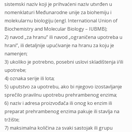
sistemski naziv koji je prihvaćeni naziv utvrđen u
nomenklaturi Međunarodne unije za biohemiju i
molekularnu biologiju (engl. International Union of
Biochemistry and Molecular Biology – IUBMB);
2) navod „za hranu” ili navod „ograničena upotreba u
hrani”, ili detalјnije upućivanje na hranu za koju je
namenjen;
3) ukoliko je potrebno, posebni uslovi skladištenja i/ili
upotrebe;
4) oznaka serije ili lota;
5) uputstvo za upotrebu, ako bi njegovo izostavlјanje
sprečilo pravilnu upotrebu prehrambenog enzima;
6) naziv i adresa proizvođača ili onog ko enzim ili
preparat prehrambenog enzima pakuje ili stavlјa na
tržište;
7) maksimalna količina za svaki sastojak ili grupu