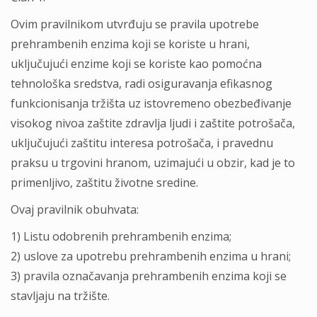
Ovim pravilnikom utvrđuju se pravila upotrebe
prehrambenih enzima koji se koriste u hrani,
uklјučujući enzime koji se koriste kao pomoćna
tehnološka sredstva, radi osiguravanja efikasnog
funkcionisanja tržišta uz istovremeno obezbeđivanje
visokog nivoa zaštite zdravlјa lјudi i zaštite potrošača,
uklјučujući zaštitu interesa potrošača, i pravednu
praksu u trgovini hranom, uzimajući u obzir, kad je to
primenlјivo, zaštitu životne sredine.
Ovaj pravilnik obuhvata:
1) Listu odobrenih prehrambenih enzima;
2) uslove za upotrebu prehrambenih enzima u hrani;
3) pravila označavanja prehrambenih enzima koji se
stavlјaju na tržište.