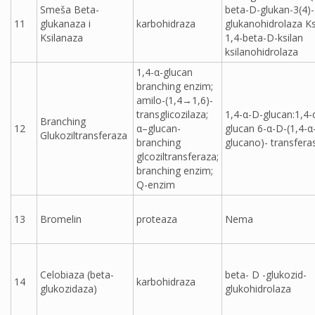
Smeša Beta-
beta-D-glukan-3(4)-
11
glukanaza i
karbohidraza
glukanohidrolaza Ks
Ksilanaza
1,4-beta-D-ksilan
ksilanohidrolaza
1,4-α-glucan
branching enzim;
amilo-(1,4→1,6)-
transglicozilaza;
1,4-α-D-glucan:1,4-
Branching
12
α–glucan-
glucan 6-α-D-(1,4-α
Glukoziltransferaza
branching
glucano)- transfera
glcoziltransferaza;
branching enzim;
Q-enzim
13
Bromelin
proteaza
Nema
Celobiaza (beta-
beta- D -glukozid-
14
karbohidraza
glukozidaza)
glukohidrolaza