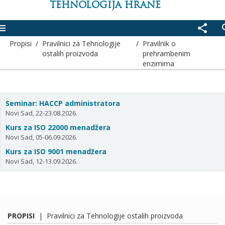
TEHNOLOGIJA HRANE
enu
share
se
Propisi
/
Pravilnici za Tehnologije
/
Pravilnik o
ostalih proizvoda
prehrambenim
enzimima
Seminar: HACCP administratora
Novi Sad, 22-23.08.2026.
Kurs za ISO 22000 menadžera
Novi Sad, 05-06.09.2026.
Kurs za ISO 9001 menadžera
Novi Sad, 12-13.09.2026.
PROPISI
|
Pravilnici za Tehnologije ostalih proizvoda