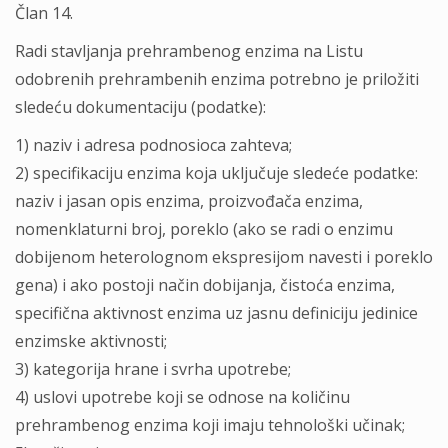
Član 14.
Radi stavlјanja prehrambenog enzima na Listu
odobrenih prehrambenih enzima potrebno je priložiti
sledeću dokumentaciju (podatke):
1) naziv i adresa podnosioca zahteva;
2) specifikaciju enzima koja uklјučuje sledeće podatke:
naziv i jasan opis enzima, proizvođača enzima,
nomenklaturni broj, poreklo (ako se radi o enzimu
dobijenom heterolognom ekspresijom navesti i poreklo
gena) i ako postoji način dobijanja, čistoća enzima,
specifična aktivnost enzima uz jasnu definiciju jedinice
enzimske aktivnosti;
3) kategorija hrane i svrha upotrebe;
4) uslovi upotrebe koji se odnose na količinu
prehrambenog enzima koji imaju tehnološki učinak;