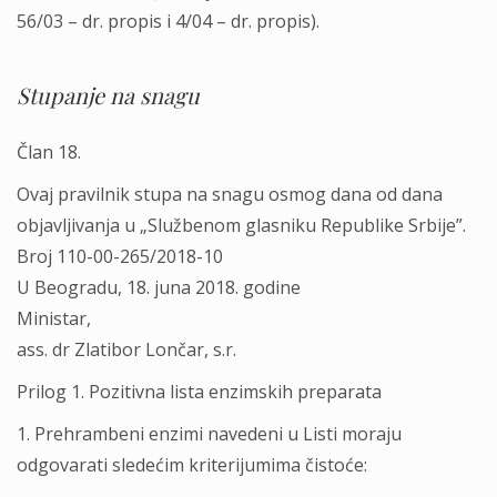
56/03 – dr. propis i 4/04 – dr. propis).
Stupanje na snagu
Član 18.
Ovaj pravilnik stupa na snagu osmog dana od dana
objavlјivanja u „Službenom glasniku Republike Srbije”.
Broj 110-00-265/2018-10
U Beogradu, 18. juna 2018. godine
Ministar,
ass. dr Zlatibor Lončar, s.r.
Prilog 1. Pozitivna lista enzimskih preparata
1. Prehrambeni enzimi navedeni u Listi moraju
odgovarati sledećim kriterijumima čistoće: