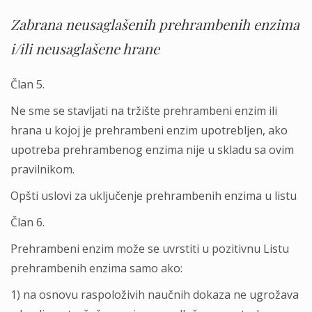
Zabrana neusaglašenih prehrambenih enzima
i/ili neusaglašene hrane
Član 5.
Ne sme se stavlјati na tržište prehrambeni enzim ili
hrana u kojoj je prehrambeni enzim upotreblјen, ako
upotreba prehrambenog enzima nije u skladu sa ovim
pravilnikom.
Opšti uslovi za uklјučenje prehrambenih enzima u listu
Član 6.
Prehrambeni enzim može se uvrstiti u pozitivnu Listu
prehrambenih enzima samo ako:
1) na osnovu raspoloživih naučnih dokaza ne ugrožava