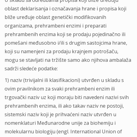
U skladu sa odredbama propisa koji bliže uređuju
oblast deklarisanja i označavanja hrane i propisa koji
bliže uređuje oblast genetički modifikovanih
organizama, prehrambeni enzimi i preparati
prehrambenih enzima koji se prodaju pojedinačno ili
pomešani međusobno i/ili s drugim sastojcima hrane,
koji su namenjeni za prodaju krajnjem potrošaču,
mogu se stavlјati na tržište samo ako njihova ambalaža
sadrži sledeće podatke:
1) naziv (trivijalni ili klasifikacioni) utvrđen u skladu s
ovim pravilnikom za svaki prehrambeni enzim ili
trgovački naziv uz koji moraju biti navedeni nazivi svih
prehrambenih enzima, ili ako takav naziv ne postoji,
sistemski naziv koji je prihvaćeni naziv utvrđen u
nomenklaturi Međunarodne unije za biohemiju i
molekularnu biologiju (engl. International Union of