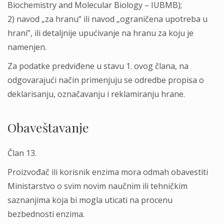
Biochemistry and Molecular Biology – IUBMB);
2) navod „za hranu” ili navod „ograničena upotreba u
hrani”, ili detalјnije upućivanje na hranu za koju je
namenjen.
Za podatke predviđene u stavu 1. ovog člana, na
odgovarajući način primenjuju se odredbe propisa o
deklarisanju, označavanju i reklamiranju hrane.
Obaveštavanje
Član 13.
Proizvođač ili korisnik enzima mora odmah obavestiti
Ministarstvo o svim novim naučnim ili tehničkim
saznanjima koja bi mogla uticati na procenu
bezbednosti enzima.