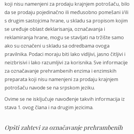
koji nisu namenjeni za prodaju krajnjem potrošaču, bilo
da se prodaju pojedinačno ili međusobno pomešani i/ili
s drugim sastojcima hrane, u skladu sa propisom kojim
se uređuje oblast deklarisanja, označavanja i
reklamiranja hrane, mogu se stavlјati na tržište samo
ako su označeni u skladu sa odredbama ovoga
pravilnika. Podaci moraju biti lako vidlјivi, jasno čitlјivi i
neizbrisivi i lako razumlјivi za korisnika. Sve informacije
za označavanje prehrambenih enzima i enzimskih
preparata koji nisu namenjeni za prodaju krajnjem
potrošaču navode se na srpskom jeziku.
Ovime se ne isklјučuje navođenje takvih informacija iz
stava 1. ovog člana i na drugim jezicima.
Opšti zahtevi za označavanje prehrambenih