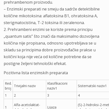
prehrambenom proizvodu.
– Enzimski preparati ne smeju da sadrže detektibilne
količine mikotoksina: aflatoksina B1, ohratoksina A,
sterigmatocistina, T-2 toksina ili zeralenona.
2. Prehrambeni enzimi se koriste prema principu
„quantum satis” što znači da maksimalno dozvolјena
količina nije propisana, odnosno upotreblјava se u
skladu sa principima dobre proizvođačke prakse u
količini koja nije veća od količine potrebne da se
postigne želјeni tehnološki efekat.
Pozitivna lista enzimskih preparata
Red.
Klasifikacioni
Trivijalni naziv
Sistematski naziv1
broj
naziv1
1
2
3
4
Alfa-acetolaktat-
(S)-2-hidroksi-2-meti
1
Lijaza