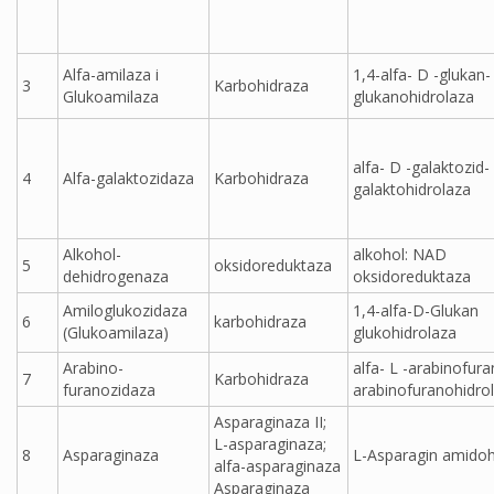
Alfa-amilaza i
1,4-alfa- D -glukan-
3
Karbohidraza
Glukoamilaza
glukanohidrolaza
alfa- D -galaktozid-
4
Alfa-galaktozidaza
Karbohidraza
galaktohidrolaza
Alkohol-
alkohol: NAD
5
oksidoreduktaza
dehidrogenaza
oksidoreduktaza
Amiloglukozidaza
1,4-alfa-D-Glukan
6
karbohidraza
(Glukoamilaza)
glukohidrolaza
Arabino-
alfa- L -arabinofura
7
Karbohidraza
furanozidaza
arabinofuranohidro
Asparaginaza II;
L-asparaginaza;
8
Asparaginaza
L-Asparagin amidoh
alfa-asparaginaza
Asparaginaza