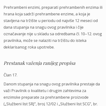
Prehrambeni enzimi, preparati prehrambenih enzima ili
hrana koja sadrži prehrambene enzime, a koja je
stavlјena na tržište u periodu od najviše 12 meseci od
dana stupanja na snagu ovog pravilnika i čije
označavanje nije u skladu sa odredbama čl. 10–12. ovog
pravilnika, može se nalaziti na tržištu do isteka
deklarisanog roka upotrebe.
Prestanak važenja ranijeg propisa
Član 17.
Danom stupanja na snagu ovog pravilnika prestaje da
važi Pravilnik o kvalitetu i drugim zahtevima za
enzimske preparate za prehrambene proizvode
(„Službeni list SRJ”, broj 12/02 i „Službeni list SCG”, br.