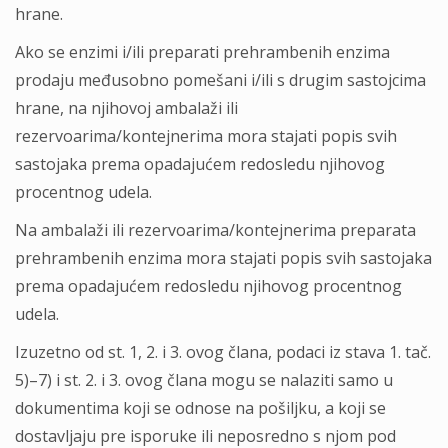
hrane.
Ako se enzimi i/ili preparati prehrambenih enzima
prodaju međusobno pomešani i/ili s drugim sastojcima
hrane, na njihovoj ambalaži ili
rezervoarima/kontejnerima mora stajati popis svih
sastojaka prema opadajućem redosledu njihovog
procentnog udela.
Na ambalaži ili rezervoarima/kontejnerima preparata
prehrambenih enzima mora stajati popis svih sastojaka
prema opadajućem redosledu njihovog procentnog
udela.
Izuzetno od st. 1, 2. i 3. ovog člana, podaci iz stava 1. tač.
5)–7) i st. 2. i 3. ovog člana mogu se nalaziti samo u
dokumentima koji se odnose na pošilјku, a koji se
dostavlјaju pre isporuke ili neposredno s njom pod