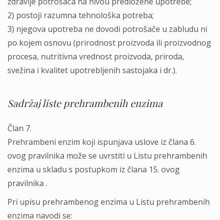
zdravlјe potrošača na nivou predložene upotrebe;
2) postoji razumna tehnološka potreba;
3) njegova upotreba ne dovodi potrošače u zabludu ni
po kojem osnovu (prirodnost proizvoda ili proizvodnog
procesa, nutritivna vrednost proizvoda, priroda,
svežina i kvalitet upotreblјenih sastojaka i dr.).
Sadržaj liste prehrambenih enzima
Član 7.
Prehrambeni enzim koji ispunjava uslove iz člana 6.
ovog pravilnika može se uvrstiti u Listu prehrambenih
enzima u skladu s postupkom iz člana 15. ovog
pravilnika .
Pri upisu prehrambenog enzima u Listu prehrambenih
enzima navodi se: