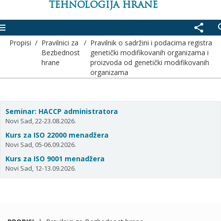
TEHNOLOGIJA HRANE
enu
share
se
Propisi
/
Pravilnici za
/
Pravilnik o sadržini i podacima registra
Bezbednost
genetički modifikovanih organizama i
hrane
proizvoda od genetički modifikovanih
organizama
Seminar: HACCP administratora
Novi Sad, 22-23.08.2026.
Kurs za ISO 22000 menadžera
Novi Sad, 05-06.09.2026.
Kurs za ISO 9001 menadžera
Novi Sad, 12-13.09.2026.