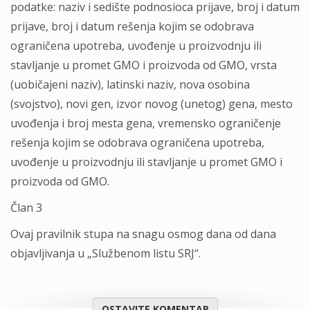
podatke: naziv i sedište podnosioca prijave, broj i datum
prijave, broj i datum rešenja kojim se odobrava
ograničena upotreba, uvođenje u proizvodnju ili
stavlјanje u promet GMO i proizvoda od GMO, vrsta
(uobičajeni naziv), latinski naziv, nova osobina
(svojstvo), novi gen, izvor novog (unetog) gena, mesto
uvođenja i broj mesta gena, vremensko ograničenje
rešenja kojim se odobrava ograničena upotreba,
uvođenje u proizvodnju ili stavlјanje u promet GMO i
proizvoda od GMO.
Član 3
Ovaj pravilnik stupa na snagu osmog dana od dana
objavlјivanja u „Službenom listu SRJ“.
OSTAVITE KOMENTAR