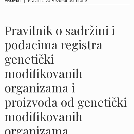
PROPISI
|
Pravilnici za Bezbednost hrane
Pravilnik o sadržini i
podacima registra
genetički
modifikovanih
organizama i
proizvoda od genetički
modifikovanih
organizama