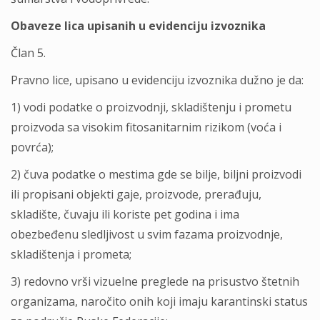
Obaveze lica upisanih u evidenciju izvoznika
Član 5.
Pravno lice, upisano u evidenciju izvoznika dužno je da:
1) vodi podatke o proizvodnji, skladištenju i prometu
proizvoda sa visokim fitosanitarnim rizikom (voća i
povrća);
2) čuva podatke o mestima gde se bilјe, bilјni proizvodi
ili propisani objekti gaje, proizvode, prerađuju,
skladište, čuvaju ili koriste pet godina i ima
obezbeđenu sledlјivost u svim fazama proizvodnje,
skladištenja i prometa;
3) redovno vrši vizuelne preglede na prisustvo štetnih
organizama, naročito onih koji imaju karantinski status