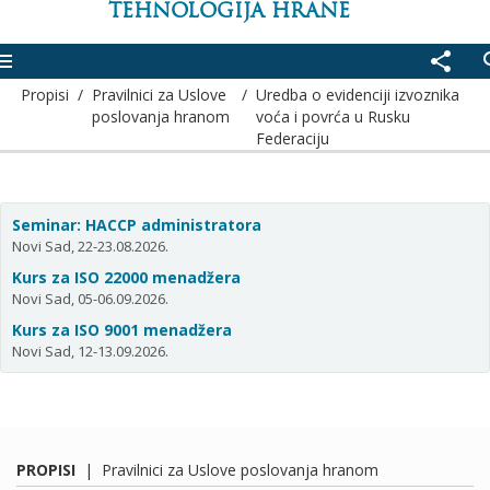
TEHNOLOGIJA HRANE
enu
share
se
Propisi
/
Pravilnici za Uslove
/
Uredba o evidenciji izvoznika
poslovanja hranom
voća i povrća u Rusku
Federaciju
Seminar: HACCP administratora
Novi Sad, 22-23.08.2026.
Kurs za ISO 22000 menadžera
Novi Sad, 05-06.09.2026.
Kurs za ISO 9001 menadžera
Novi Sad, 12-13.09.2026.
PROPISI
|
Pravilnici za Uslove poslovanja hranom