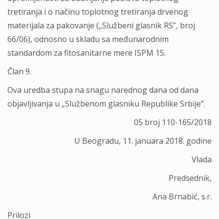
tretiranja i o načinu toplotnog tretiranja drvenog
materijala za pakovanje („Službeni glasnik RS”, broj
66/06), odnosno u skladu sa međunarodnim
standardom za fitosanitarne mere ISPM 15.
Član 9.
Ova uredba stupa na snagu narednog dana od dana
objavlјivanja u „Službenom glasniku Republike Srbije”.
05 broj 110-165/2018
U Beogradu, 11. januara 2018. godine
Vlada
Predsednik,
Ana Brnabić, s.r.
Prilozi