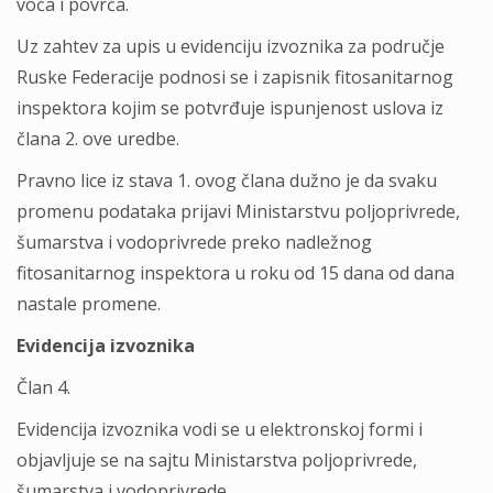
voća i povrća.
Uz zahtev za upis u evidenciju izvoznika za područje
Ruske Federacije podnosi se i zapisnik fitosanitarnog
inspektora kojim se potvrđuje ispunjenost uslova iz
člana 2. ove uredbe.
Pravno lice iz stava 1. ovog člana dužno je da svaku
promenu podataka prijavi Ministarstvu polјoprivrede,
šumarstva i vodoprivrede preko nadležnog
fitosanitarnog inspektora u roku od 15 dana od dana
nastale promene.
Evidencija izvoznika
Član 4.
Evidencija izvoznika vodi se u elektronskoj formi i
objavlјuje se na sajtu Ministarstva polјoprivrede,
šumarstva i vodoprivrede.