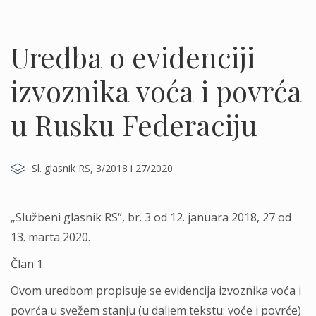
Uredba o evidenciji
izvoznika voća i povrća
u Rusku Federaciju
Sl. glasnik RS, 3/2018 i 27/2020
„Službeni glasnik RS“, br. 3 od 12. januara 2018, 27 od
13. marta 2020.
Član 1.
Ovom uredbom propisuje se evidencija izvoznika voća i
povrća u svežem stanju (u dalјem tekstu: voće i povrće)