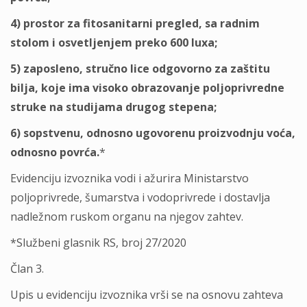
4) prostor za fitosanitarni pregled, sa radnim
stolom i osvetlјenjem preko 600 luxa;
5) zaposleno, stručno lice odgovorno za zaštitu
bilјa, koje ima visoko obrazovanje polјoprivredne
struke na studijama drugog stepena;
6) sopstvenu, odnosno ugovorenu proizvodnju voća,
odnosno povrća.
*
Evidenciju izvoznika vodi i ažurira Ministarstvo
polјoprivrede, šumarstva i vodoprivrede i dostavlјa
nadležnom ruskom organu na njegov zahtev.
*Službeni glasnik RS, broj 27/2020
Član 3.
Upis u evidenciju izvoznika vrši se na osnovu zahteva