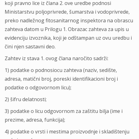
koji pravno lice iz člana 2. ove uredbe podnosi
Ministarstvu polјoprivrede, šumarstva i vodoprivrede,
preko nadležnog fitosanitarnog inspektora na obrascu
zahteva datom u Prilogu 1. Obrazac zahteva za upis u
evidenciju izvoznika, koji je odštampan uz ovu uredbu i
čini njen sastavni deo.
Zahtev iz stava 1. ovog člana naročito sadrži:
1) podatke o podnosiocu zahteva (naziv, sedište,
adresa, matični broj, poreski identifikacioni broj i
podatke o odgovornom licu);
2) šifru delatnosti;
3) podatke o licu odgovornom za zaštitu bilјa (ime i
prezime, adresa, funkcija);
4) podatke o vrsti i mestima proizvodnje i skladištenju