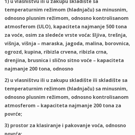
1) u vlasništvu ili u zakupu skladište sa
temperaturnim režimom (hladnjaču) sa minusnim,
odnosno plusnim režimom, odnosno kontrolisanom
atmosferom (ULO), kapaciteta najmanje 500 tona
za voće, osim za sledeće vrste voća: šlјiva, trešnja,
višnja, višnja – maraska, jagoda, malina, borovnica,
ogrozd, kupina, ribizla crvena, ribizla crna,
drenjina, brusnica i slično sitno voće – kapaciteta
najmanje 200 tona, odnosno
2) u vlasništvu ili u zakupu skladište ili skladište sa
temperaturnim režimom (hladnjaču) sa minusnim,
odnosno plusnim režimom, odnosno kontrolisanom
atmosferom – kapaciteta najmanje 200 tona za
povrće;
3) prostor za klasiranje i pakovanje voća, odnosno
povrća;