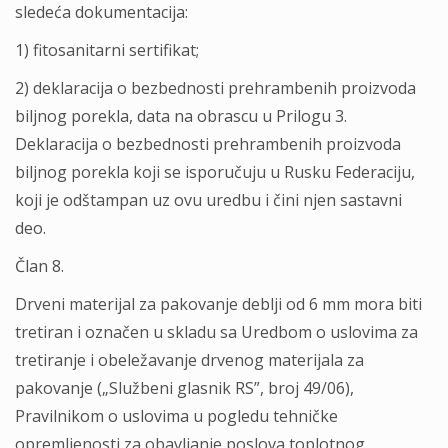
sledeća dokumentacija:
1) fitosanitarni sertifikat;
2) deklaracija o bezbednosti prehrambenih proizvoda
bilјnog porekla, data na obrascu u Prilogu 3.
Deklaracija o bezbednosti prehrambenih proizvoda
bilјnog porekla koji se isporučuju u Rusku Federaciju,
koji je odštampan uz ovu uredbu i čini njen sastavni
deo.
Član 8.
Drveni materijal za pakovanje deblјi od 6 mm mora biti
tretiran i označen u skladu sa Uredbom o uslovima za
tretiranje i obeležavanje drvenog materijala za
pakovanje („Službeni glasnik RS”, broj 49/06),
Pravilnikom o uslovima u pogledu tehničke
opremlјenosti za obavlјanje poslova toplotnog