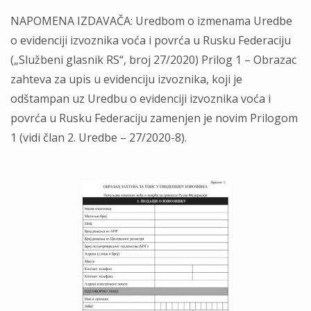
NAPOMENA IZDAVAČA: Uredbom o izmenama Uredbe
o evidenciji izvoznika voća i povrća u Rusku Federaciju
(„Službeni glasnik RS“, broj 27/2020) Prilog 1 – Obrazac
zahteva za upis u evidenciju izvoznika, koji je
odštampan uz Uredbu o evidenciji izvoznika voća i
povrća u Rusku Federaciju zamenjen je novim Prilogom
1 (vidi član 2. Uredbe – 27/2020-8).