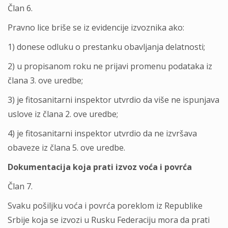
Član 6.
Pravno lice briše se iz evidencije izvoznika ako:
1) donese odluku o prestanku obavlјanja delatnosti;
2) u propisanom roku ne prijavi promenu podataka iz
člana 3. ove uredbe;
3) je fitosanitarni inspektor utvrdio da više ne ispunjava
uslove iz člana 2. ove uredbe;
4) je fitosanitarni inspektor utvrdio da ne izvršava
obaveze iz člana 5. ove uredbe.
Dokumentacija koja prati izvoz voća i povrća
Član 7.
Svaku pošilјku voća i povrća poreklom iz Republike
Srbije koja se izvozi u Rusku Federaciju mora da prati