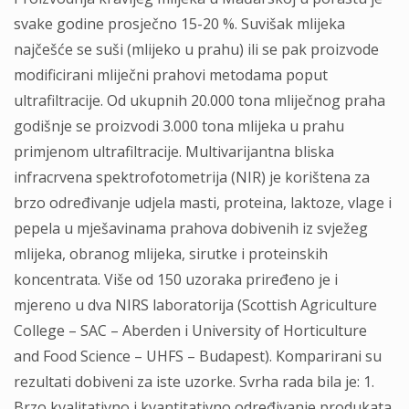
svake godine prosječno 15-20 %. Suvišak mlijeka
najčešće se suši (mlijeko u prahu) ili se pak proizvode
modificirani mliječni prahovi metodama poput
ultrafiltracije. Od ukupnih 20.000 tona mliječnog praha
godišnje se proizvodi 3.000 tona mlijeka u prahu
primjenom ultrafiltracije. Multivarijantna bliska
infracrvena spektrofotometrija (NIR) je korištena za
brzo određivanje udjela masti, proteina, laktoze, vlage i
pepela u mješavinama prahova dobivenih iz svježeg
mlijeka, obranog mlijeka, sirutke i proteinskih
koncentrata. Više od 150 uzoraka priređeno je i
mjereno u dva NIRS laboratorija (Scottish Agriculture
College – SAC – Aberden i University of Horticulture
and Food Science – UHFS – Budapest). Komparirani su
rezultati dobiveni za iste uzorke. Svrha rada bila je: 1.
Brzo kvalitativno i kvantitativno određivanje produkata