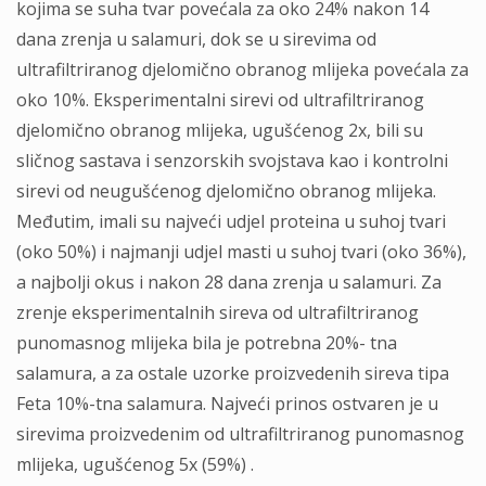
kojima se suha tvar povećala za oko 24% nakon 14
dana zrenja u salamuri, dok se u sirevima od
ultrafiltriranog djelomično obranog mlijeka povećala za
oko 10%. Eksperimentalni sirevi od ultrafiltriranog
djelomično obranog mlijeka, ugušćenog 2x, bili su
sličnog sastava i senzorskih svojstava kao i kontrolni
sirevi od neugušćenog djelomično obranog mlijeka.
Međutim, imali su najveći udjel proteina u suhoj tvari
(oko 50%) i najmanji udjel masti u suhoj tvari (oko 36%),
a najbolji okus i nakon 28 dana zrenja u salamuri. Za
zrenje eksperimentalnih sireva od ultrafiltriranog
punomasnog mlijeka bila je potrebna 20%- tna
salamura, a za ostale uzorke proizvedenih sireva tipa
Feta 10%-tna salamura. Najveći prinos ostvaren je u
sirevima proizvedenim od ultrafiltriranog punomasnog
mlijeka, ugušćenog 5x (59%) .