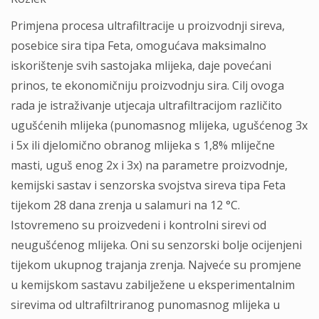
Primjena procesa ultrafiltracije u proizvodnji sireva,
posebice sira tipa Feta, omogućava maksimalno
iskorištenje svih sastojaka mlijeka, daje povećani
prinos, te ekonomičniju proizvodnju sira. Cilj ovoga
rada je istraživanje utjecaja ultrafiltracijom različito
ugušćenih mlijeka (punomasnog mlijeka, ugušćenog 3x
i 5x ili djelomično obranog mlijeka s 1,8% mliječne
masti, uguš enog 2x i 3x) na parametre proizvodnje,
kemijski sastav i senzorska svojstva sireva tipa Feta
tijekom 28 dana zrenja u salamuri na 12 °C.
Istovremeno su proizvedeni i kontrolni sirevi od
neugušćenog mlijeka. Oni su senzorski bolje ocijenjeni
tijekom ukupnog trajanja zrenja. Najveće su promjene
u kemijskom sastavu zabilježene u eksperimentalnim
sirevima od ultrafiltriranog punomasnog mlijeka u