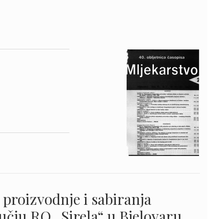
 proizvodnje i sabiranja
čju RO „Sirela“ u Bjelovaru,