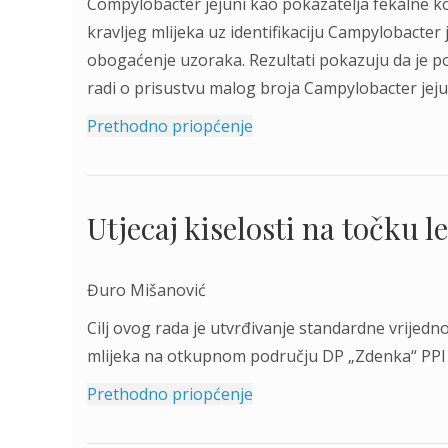
Compylobacter jejuni kao pokazatelja fekalne ko
kravljeg mlijeka uz identifikaciju Campylobacte
obogaćenje uzoraka. Rezultati pokazuju da je p
radi o prisustvu malog broja Campylobacter jeju
Prethodno priopćenje
Utjecaj kiselosti na točku l
Đuro Mišanović
Cilj ovog rada je utvrđivanje standardne vrijednos
mlijeka na otkupnom području DP „Zdenka“ PPI V
Prethodno priopćenje