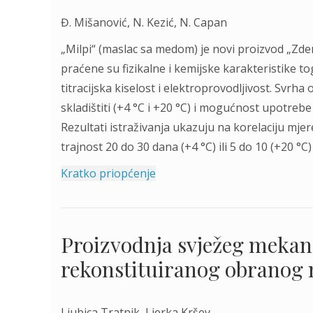
Đ. Mišanović, N. Kezić, N. Capan
„Milpi“ (maslac sa medom) je novi proizvod „Zdenk
praćene su fizikalne i kemijske karakteristike to
titracijska kiselost i elektroprovodljivost. Svrha
skladištiti (+4 °C i +20 °C) i mogućnost upotreb
Rezultati istraživanja ukazuju na korelaciju mjer
trajnost 20 do 30 dana (+4 °C) ili 5 do 10 (+20 °C)
Kratko priopćenje
Proizvodnja svježeg mekano
rekonstituiranog obranog 
Ljubica Tratnik, Ljerka Kršev