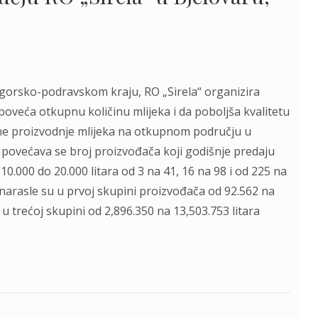
ogorsko-podravskom kraju, RO „Sirela“ organizira
poveća otkupnu količinu mlijeka i da poboljša kvalitetu
bne proizvodnje mlijeka na otkupnom području u
) povećava se broj proizvođača koji godišnje predaju
e 10.000 do 20.000 litara od 3 na 41, 16 na 98 i od 225 na
 narasle su u prvoj skupini proizvođača od 92.562 na
 u trećoj skupini od 2,896.350 na 13,503.753 litara