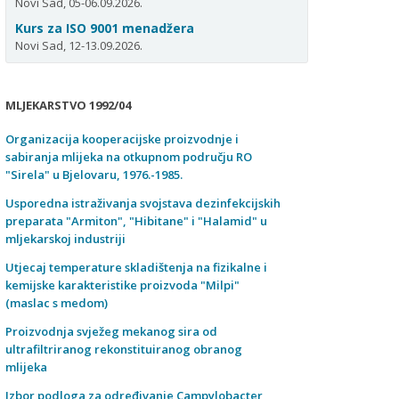
Novi Sad, 05-06.09.2026.
Kurs za ISO 9001 menadžera
Novi Sad, 12-13.09.2026.
MLJEKARSTVO 1992/04
Organizacija kooperacijske proizvodnje i
sabiranja mlijeka na otkupnom području RO
"Sirela" u Bjelovaru, 1976.-1985.
Usporedna istraživanja svojstava dezinfekcijskih
preparata "Armiton", "Hibitane" i "Halamid" u
mljekarskoj industriji
Utjecaj temperature skladištenja na fizikalne i
kemijske karakteristike proizvoda "Milpi"
(maslac s medom)
Proizvodnja svježeg mekanog sira od
ultrafiltriranog rekonstituiranog obranog
mlijeka
Izbor podloga za određivanje Campylobacter