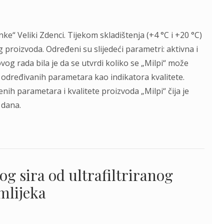
e“ Veliki Zdenci. Tijekom skladištenja (+4 °C i +20 °C)
g proizvoda. Određeni su slijedeći parametri: aktivna i
 ovog rada bila je da se utvrdi koliko se „Milpi“ može
e određivanih parametara kao indikatora kvalitete.
enih parametara i kvalitete proizvoda „Milpi“ čija je
 dana.
g sira od ultrafiltriranog
mlijeka