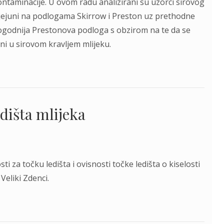
ntaminacije. U ovom radu analizirani su uzorci sirovog
r jejuni na podlogama Skirrow i Preston uz prethodne
ogodnija Prestonova podloga s obzirom na te da se
ni u sirovom kravljem mlijeku.
edišta mlijeka
ti za točku ledišta i ovisnosti točke ledišta o kiselosti
eliki Zdenci.