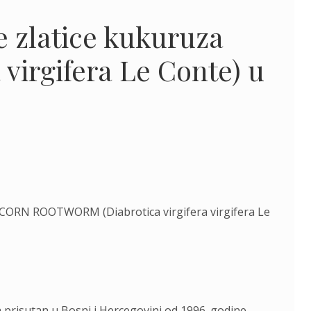
 zlatice kukuruza
a virgifera Le Conte) u
N ROOTWORM (Diabrotica virgifera virgifera Le
a prisutan u Bosni i Hercegovini od 1996. godine.