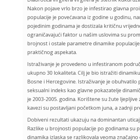
Nakon pojave vrlo brzo je infestirao glavna pro
populacije je povećavana iz godine u godinu, 
pojedinim godinama je dostizala kritičnu vrijedn
ograničavajući faktor u našim uslovima su promj
brojnost i ostale parametre dinamike populacije.
praktičnog aspekata.
Istraživanje je provedeno u infestiranom podru
ukupno 30 lokaliteta. Cilj je bio istražiti dinam
Bosne i Hercegovine. Istraživanje je obuhvatilo 
seksualni indeks kao glavne pokazatelje dinamičk
je 2003-2005. godina. Korištene su žute ljepljiv
kavezi su postavljani početkom juna, a zadnji pr
Dobiveni rezultati ukazuju na dominantan uticaj 
Razlike u brojnosti populacije po godinama su pr
dinamika izlaska se razlikovala veoma značajno 