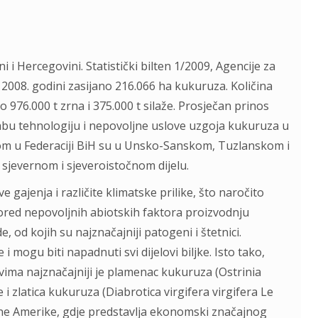
 i Hercegovini. Statistički bilten 1/2009, Agencije za
 2008. godini zasijano 216.066 ha kukuruza. Količina
 976.000 t zrna i 375.000 t silaže. Prosječan prinos
slabu tehnologiju i nepovoljne uslove uzgoja kukuruza u
m u Federaciji BiH su u Unsko-Sanskom, Tuzlanskom i
jevernom i sjeveroistočnom dijelu.
 gajenja i različite klimatske prilike, što naročito
ored nepovoljnih abiotskih faktora proizvodnju
 od kojih su najznačajniji patogeni i štetnici.
mogu biti napadnuti svi dijelovi biljke. Isto tako,
vima najznačajniji je plamenac kukuruza (Ostrinia
 i zlatica kukuruza (Diabrotica virgifera virgifera Le
rne Amerike, gdje predstavlja ekonomski značajnog