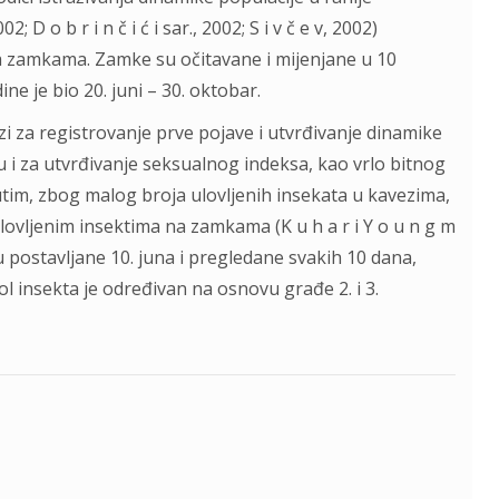
 D o b r i n č i ć i sar., 2002; S i v č e v, 2002)
a zamkama. Zamke su očitavane i mijenjane u 10
ne je bio 20. juni – 30. oktobar.
i za registrovanje prve pojave i utvrđivanje dinamike
su i za utvrđivanje seksualnog indeksa, kao vrlo bitnog
đutim, zbog malog broja ulovljenih insekata u kavezima,
lovljenim insektima na zamkama (K u h a r i Y o u n g m
su postavljane 10. juna i pregledane svakih 10 dana,
Pol insekta je određivan na osnovu građe 2. i 3.