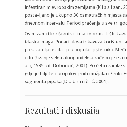
infestiranim evropskim zemljama (K i s s i sar., 2002;
postavljano je ukupno 30 osmatračkih mjesta s
dnevnom intervalu. Period praćenja u sve tri godi
Osim zamki korišteni su i mali entomološki kavez
izlaska imaga. Podaci ulova iz kaveza korišteni 
pokazatelja oscilacija u populaciji štetnika. Me
određivanje seksualnog indeksa rađeno je i sa u
a n, 1995, cit. Dobrinčić, 2001). Po četiri zamke 
gdje je bilježen broj ulovljenih mužjaka i ženki. 
segmenta pipaka (D o b r i n č i ć, 2001).
Rezultati i diskusija