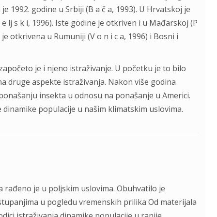
je 1992. godine u Srbiji (B a č a, 1993). U Hrvatskoj je
 e lj s k i, 1996). Iste godine je otkriven i u Mađarskoj (P
 je otkrivena u Rumuniji (V o n i c a, 1996) i Bosni i
apočeto je i njeno istraživanje. U početku je to bilo
 i na druge aspekte istraživanja. Nakon više godina
u ponašanju insekta u odnosu na ponašanje u Americi.
je dinamike populacije u našim klimatskim uslovima.
a rađeno je u poljskim uslovima. Obuhvatilo je
dstupanjima u pogledu vremenskih prilika Od materijala
dici istraživanja dinamike populacije u ranije