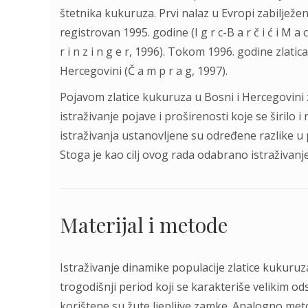
štetnika kukuruza. Prvi nalaz u Evropi zabilježen 
registrovan 1995. godine (I g r c-B a r č i ć i M a c
r i n z i n g e r, 1996). Tokom 1996. godine zlatica
Hercegovini (Č a m p r a g, 1997).
Pojavom zlatice kukuruza u Bosni i Hercegovini z
istraživanje pojave i proširenosti koje se širilo
istraživanja ustanovljene su određene razlike 
Stoga je kao cilj ovog rada odabrano istraživan
Materijal i metode
Istraživanje dinamike populacije zlatice kukuruz
trogodišnji period koji se karakteriše velikim o
korištene su žute ljepljive zamke. Analogno meto