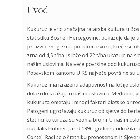
Uvod
Kukuruz je vrlo značajna ratarska kultura u Bosni
statistiku Bosne i Hercegovine, pokazuje da je u
proizvedenog zrna, po istom izvoru, kreće se oko
zrna od 4,5 t/ha i silaže od 22 t/ha ukazuje na 
našim uslovima. Najveće površine pod kukuruzo
Posavskom kantonu U RS najveće površine su u s
Kukuruz ima izraženu adaptivnost na lošije uslove
dolazi do izražaja u našim uslovima. Međutim, p
kukuruza ometaju i mnogi faktori biotske prirode,
Patogeni ugrožavaju kukuruz od sjetve do berbe i 
štetnici kukuruza su veoma brojni. U našim uslo
nubilalis Hubner), a od 1996. godine pridružila se
Conte). Radi se o štetniku prenesenom iz Sjeve