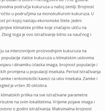
izvodna područja kukuruza u našoj zemlji. Brojnost
naročito u područjima sa monokulturom kukuruza. U
ost pri kojoj nastaju ekonomske štete. Jedini
enjive klimatske prilike koje značajno utiču na
 Zbog toga je ovo istraživanje bitno sa naučnog i
čju sa intenzivnijom proizvodnjom kukuruza na
iku populacije zlatice kukuruza u klimatskim uslovima
pojavu i dinamiku izlaska imaga, brojnost populacije i
ih promjena u populaciji insekata. Period istraživanja
e zamke i entomološki kavezi za ulov insekata. Zamke i
egled je vršen 30 oktobra.
klimatskih prilika na sve istraživane parametre.
isutne na svim lokalitetima. Vrijeme pojave imaga i
ovisno o godini istraživanja. Maksimalna brojnost