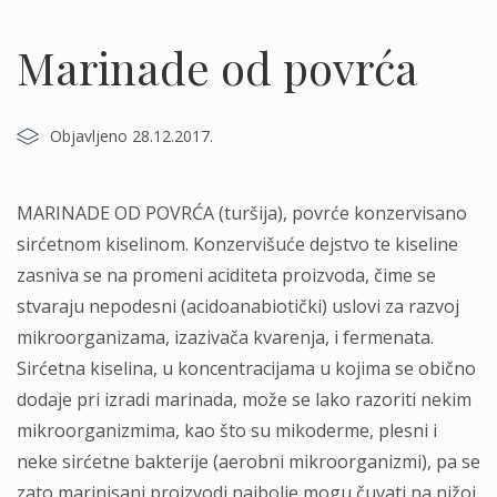
Marinade od povrća
Objavljeno 28.12.2017.
MARINADE OD POVRĆA (turšija), povrće konzervisano
sirćetnom kiselinom. Konzervišuće dejstvo te kiseline
zasniva se na promeni aciditeta proizvoda, čime se
stvaraju nepodesni (acidoanabiotički) uslovi za razvoj
mikroorganizama, izazivača kvarenja, i fermenata.
Sirćetna kiselina, u koncentracijama u kojima se obično
dodaje pri izradi marinada, može se lako razoriti nekim
mikroorganizmima, kao što su mikoderme, plesni i
neke sirćetne bakterije (aerobni mikroorganizmi), pa se
zato marinisani proizvodi najbolje mogu čuvati na nižoj