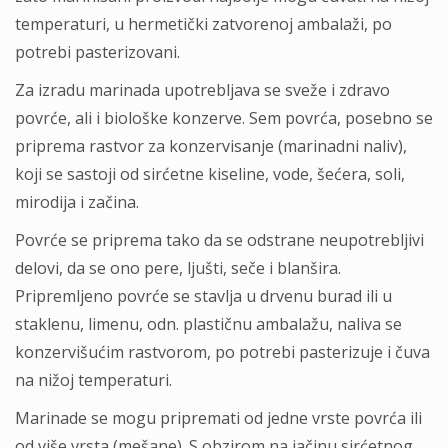
temperaturi, u hermetički zatvorenoj ambalaži, po
potrebi pasterizovani.
Za izradu marinada upotrebljava se sveže i zdravo
povrće, ali i biološke konzerve. Sem povrća, posebno se
priprema rastvor za konzervisanje (marinadni naliv),
koji se sastoji od sirćetne kiseline, vode, šećera, soli,
mirodija i začina.
Povrće se priprema tako da se odstrane neupotrebljivi
delovi, da se ono pere, ljušti, seče i blanšira.
Pripremljeno povrće se stavlja u drvenu burad ili u
staklenu, limenu, odn. plastičnu ambalažu, naliva se
konzervišućim rastvorom, po potrebi pasterizuje i čuva
na nižoj temperaturi.
Marinade se mogu pripremati od jedne vrste povrća ili
od više vrsta (mešane). S obzirom na jačinu sirćetnog