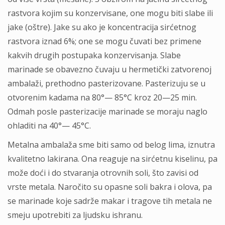
rastvora kojim su konzervisane, one mogu biti slabe ili
jake (oštre). Jake su ako je koncentracija sirćetnog
rastvora iznad 6%; one se mogu čuvati bez primene
kakvih drugih postupaka konzervisanja. Slabe
marinade se obavezno čuvaju u hermetički zatvorenoj
ambalaži, prethodno pasterizovane. Pasterizuju se u
otvorenim kadama na 80°— 85°C kroz 20—25 min.
Odmah posle pasterizacije marinade se moraju naglo
ohladiti na 40°— 45°C.
Metalna ambalaža sme biti samo od belog lima, iznutra
kvalitetno lakirana. Ona reaguje na sirćetnu kiselinu, pa
može doći i do stvaranja otrovnih soli, što zavisi od
vrste metala. Naročito su opasne soli bakra i olova, pa
se marinade koje sadrže makar i tragove tih metala ne
smeju upotrebiti za ljudsku ishranu.