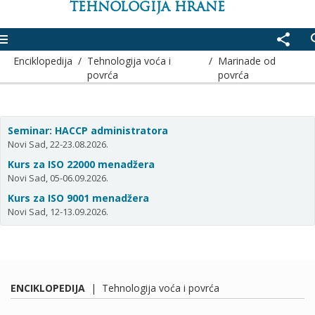
TEHNOLOGIJA HRANE
enu
share
se
Enciklopedija
/
Tehnologija voća i
/
Marinade od
povrća
povrća
Seminar: HACCP administratora
Novi Sad, 22-23.08.2026.
Kurs za ISO 22000 menadžera
Novi Sad, 05-06.09.2026.
Kurs za ISO 9001 menadžera
Novi Sad, 12-13.09.2026.
ENCIKLOPEDIJA
|
Tehnologija voća i povrća