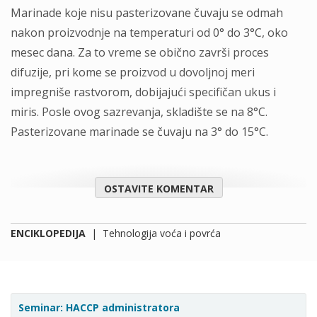
Marinade koje nisu pasterizovane čuvaju se odmah
nakon proizvodnje na temperaturi od 0° do 3°C, oko
mesec dana. Za to vreme se obično završi proces
difuzije, pri kome se proizvod u dovoljnoj meri
impregniše rastvorom, dobijajući specifičan ukus i
miris. Posle ovog sazrevanja, skladište se na 8°C.
Pasterizovane marinade se čuvaju na 3° do 15°C.
OSTAVITE KOMENTAR
ENCIKLOPEDIJA
|
Tehnologija voća i povrća
Seminar: HACCP administratora