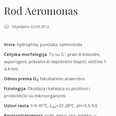
Rod Aeromonas
Objavljeno 02.09.2012.
Vrste
: hydrophila, punctata, salmonicida
–
Ćelijska morfologija
. To su G
, pravi ili kokoidni,
asporogeni, pokretni ili nepokretni štapići, veličine 1-
4,4 mm.
Odnos prema O
: fakultativno anaerobni.
2
Fiziologija
. Oksidaza i katalaza su pozitivni i
proteolitički su mikroorganizmi.
o
o
Uslovi rasta
: t=0-41
C, t
=22-28
C, pH=5,5-9,0.
opt
Rasprostranjenost
: voda, meso, jaja, mlijeko, u