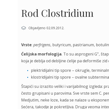
Rod Clostridium
Objavljeno 02.09.2012.
Vrste
:
perfrigens
, butyricum, pastrianum, botul
+
Ćelijska morfologija
. To su asprogeni G
, šta
koja je deblja od debljine ćelije pa deformiše zid će
plektridijalni tip spore – okrugle, terminaln
klostridijalni tip spore – ovalne subtermina
Štapići su izrazito veliki i varijabilnog izgleda: 
često grupisani u parovima. Sve vrste sem C. perf
Medjutim, neke loze, kada se nalaze u eksponenc
šećera, takodje je pokretljiva. Druga veoma inte