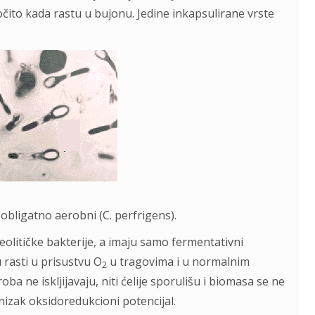
očito kada rastu u bujonu. Jedine inkapsulirane vrste
i obligatno aerobni (C. perfrigens).
oteolitičke bakterije, a imaju samo fermentativni
rasti u prisustvu O
u tragovima i u normalnim
2
ba ne iskljijavaju, niti ćelije sporulišu i biomasa se ne
izak oksidoredukcioni potencijal.