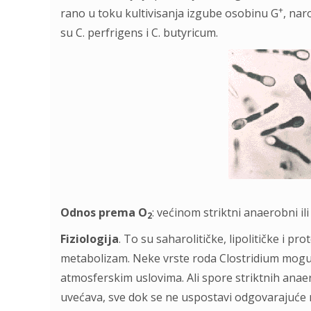
+
rano u toku kultivisanja izgube osobinu G
, nar
su C. perfrigens i C. butyricum.
Odnos prema O
: većinom striktni anaerobni il
2
Fiziologija
. To su saharolitičke, lipolitičke i pr
metabolizam. Neke vrste roda
Clostridium mogu 
atmosferskim uslovima. Ali spore striktnih anaero
uvećava, sve dok se ne uspostavi odgovarajuće n