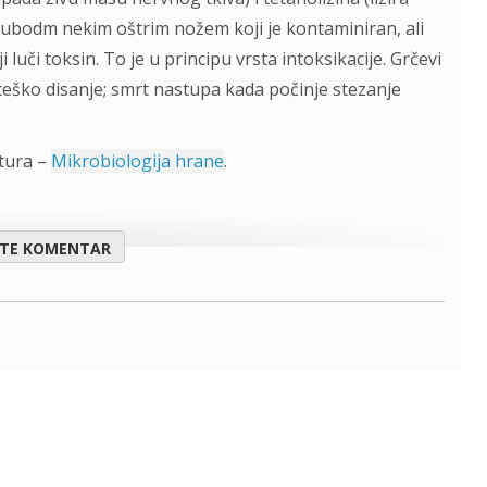
a se ubodm nekim oštrim nožem koji je kontaminiran, ali
ji luči toksin. To je u principu vrsta intoksikacije. Grčevi
 teško disanje; smrt nastupa kada počinje stezanje
atura –
Mikrobiologija hrane
.
ITE KOMENTAR