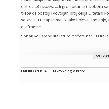
eritrocite) i izaziva „zli grč“ (tetanus). Doboij
treba da postoji i dovoljan broj ćelija C. tetani ko
se javljaju u napadima uz jake bolove, znojenje,
dijafragme.
Spisak korišćene literature možete naći u Liter
OSTAV
ENCIKLOPEDIJA
|
Mikrobiologija hrane