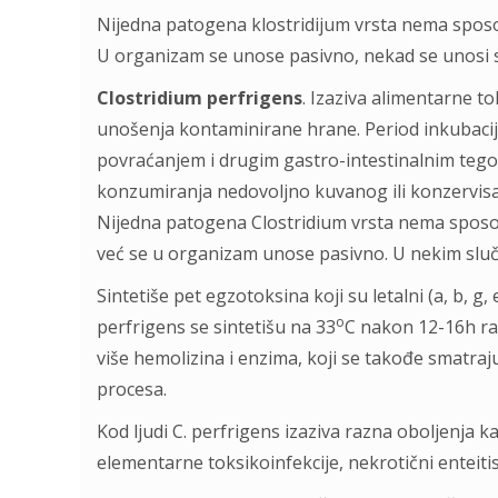
Nijedna patogena klostridijum vrsta nema sposob
U organizam se unose pasivno, nekad se unosi 
Clostridium perfrigens
. Izaziva alimentarne t
unošenja kontaminirane hrane. Period inkubacije
povraćanjem i drugim gastro-intestinalnim tego
konzumiranja nedovoljno kuvanog ili konzervis
Nijedna patogena Clostridium vrsta nema sposob
već se u organizam unose pasivno. U nekim slu
Sintetiše pet egzotoksina koji su letalni (a, b, g,
o
perfrigens se sintetišu na 33
C nakon 12-16h ras
više hemolizina i enzima, koji se takođe smatraj
procesa.
Kod ljudi C. perfrigens izaziva razna oboljenja 
elementarne toksikoinfekcije, nekrotični enteitis