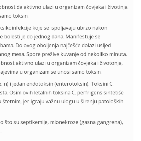
nost da aktivno ulazi u organizam čovjeka i životinja.
samo toksin.
oksikoinfekcije koje se ispoljavaju ubrzo nakon
 bolesti je do jednog dana. Manifestuje se
bama. Do ovog oboljenja najčešće dolazi usljed
anog mesa. Spore prežive kuvanje od nekoliko minuta.
nost aktivno ulazi u organizam čovjeka i životonja,
čajevima u organizam se unosi samo toksin.
 e, n) i jedan endotoksin (enterotoksin). Toksini
C.
ta. Osim ovih letalnih toksina C. perfrigens sintetiše
u štetnim, jer igraju važnu ulogu u širenju patoloških
kao što su septikemije, mionekroze (gasna gangrena),
.