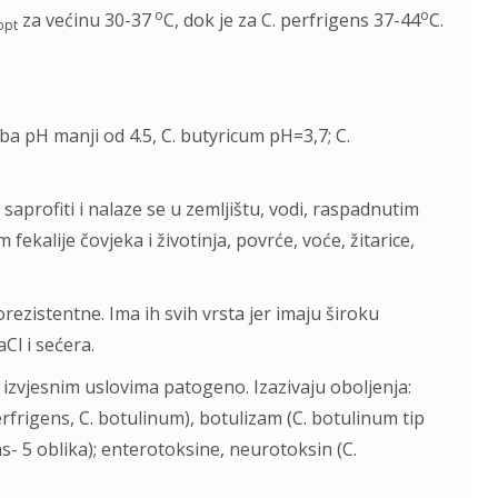
o
o
za većinu 30-37
C, dok je za C. perfrigens 37-44
C.
opt
,
eba pH manji od 4.5, C. butyricum pH=3,7; C.
saprofiti i nalaze se u zemljištu, vodi, raspadnutim
 fekalije čovjeka i životinja, povrće, voće, žitarice,
rezistentne. Ima ih svih vrsta jer imaju široku
Cl i sećera.
d izvjesnim uslovima patogeno. Izazivaju oboljenja:
erfrigens, C. botulinum), botulizam (C. botulinum tip
ns- 5 oblika); enterotoksine, neurotoksin (C.