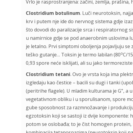
Vrlo je rasprostranjena: začini, zemlja, prašina, h
Clostridium botulinum
. Luči neurotoksin, najja
krv i putem nje ide do nervnog sistema gdje iz
što dovodi do paralizacije srca i respiratornog 
u namirnice gdje se pod anaerobnim uslovima luč
je letalno. Prvi simptomi oboljenja pojavljuju se 
o
teško gutanje… Toksin je termo labilan (80
C/15
0,93 spore neće isklijati, ali su jako termorezist
Clostridium tetani
. Ovo je vrsta koja ima plektr
izgledaju kao čestice – bacili su dugi i tanki (up
+
(peritrihe flagele). U mladim kulturama je G
, a 
vegetativnom obliku i u sporulisanom, spore mogu
gube sposobnost za razmnožavanje i produkciju t
egzotoksin koji se sastoji iz dvije komponente: h
potom se oslobađa; to je čist homogen protein, s
kombinacija tetanospazima (neurotoksin koji napa