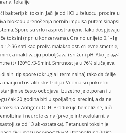
rana, fekalije.
či bakterijski toksin. Jači je od HCl u želudcu, prodire u
aziva blokadu prenošenja nernih impulsa putem sinapsi
sistema. Spore su vrlo rasprostranjene, lako dospjevaju
e toksini (npr. u konzervama). Oralno unijeto 0,1-1g
za 12-36 sati kao proliv, malaksalost, crijevne smetnje,
min), a inaktivaciju poboljšava i sniženi pH. Ako je a
<
w
o
entne (t>120
C /3-5min). Smrtnost je u 76% slučajeva.
idijalni tip spore (okrugla i terminalna) tako da ćelije
ola manji od ostalih klostridija). Veoma su pokretni
u starijim se često odbojava. Izuzetno je otporan i u
 čak 20 godina biti u spoljašnjoj sredini, a da ne
oksina. Antigeni: O, H. Produkuje hemolizine, luči
emolizina i neurotoksina (prvo je intracelularni, a
astoji se od 13 ak-ostataka). Tetanusni toksin je
da živu masu nervnog tkiva) i tetanolizina (lizira