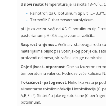
o
Uslovi rasta
: temperatura je različita 18-46
C, t
o
Psihotrofi: za C. botulinum tip E t
= 3,3
C
min
Termofili: C. thermosaccharolyticum.
pH je za većinu veći od 4,5. C. botulinum tip E tr
pasterianum pH=3,5. a
je veoma različita.
w
Rasprostranjenost
. Većina vrsta ovoga roda su 
materijalima biljnog i životinjskog porijekla, zatim
proizvodi od mesa, sir začini i druge namirnice.
Osjetljivost- otpornost
. One su izuzetno termo
temperaturnu valencu. Podnose veće količina Na
Toksičnost- patogenost
. Nekoliko vrsta je po
alimentarne toksikoinfekcije i intoksikacije (C. p
A,B,E i F). Sintetišu jake egzotoksine (C perfrige
botulinum).