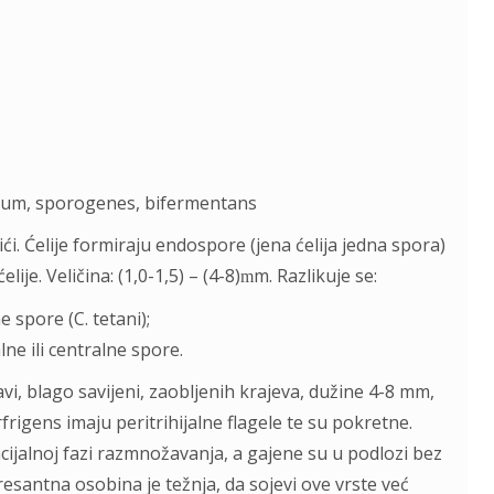
inum, sporogenes, bifermentans
pići. Ćelije formiraju endospore (jena ćelija jedna spora)
lije. Veličina: (1,0-1,5) – (4-8)
m. Razlikuje se:
m
e spore (C. tetani);
lne ili centralne spore.
pravi, blago savijeni, zaobljenih krajeva, dužine 4-8 mm,
rigens imaju peritrihijalne flagele te su pokretne.
ijalnoj fazi razmnožavanja, a gajene su u podlozi bez
resantna osobina je težnja, da sojevi ove vrste već