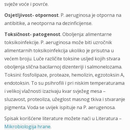
svježe voće i povrće.
Osjetljivost- otpornost
. P. aeruginosa je otporna na
antibitike, a neotporna na dezinficijense.
Toksičnost- patogenost
. Oboljenja: alimentarne
toksikoinfekcije. P. aeruginosa može biti uzročnik
alimentarnih toksikoinfekcija ukoliko je prisutna u
većem broju. Luče različite toksine usljed kojih stvara
oboljenja slična bacilarnoj dizenteriji i salmonelozama.
Toksini: fosfolipaze, proteaze, hemolizin, egzotoksin A,
endotoksin. To su psihrofili i pri niskim temperaturama
i velikoj vlažnosti izazivaju kvar svježeg mesa –
sluzavost, proteoliza, užeglost masnog tkiva i stvaranje
pigmenta. Voda se uvijek ispituje na P. aerugenosa.
Spisak korišćene literature možete naći u Literatura –
Mikrobiologija hrane
.