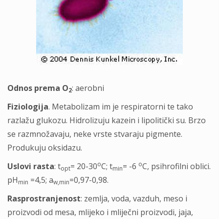
Odnos prema O
: aerobni
2
Fiziologija
. Metabolizam im je respiratorni te tako
razlažu glukozu. Hidrolizuju kazein i lipolitički su. Brzo
se razmnožavaju, neke vrste stvaraju pigmente.
Produkuju oksidazu.
o
o
Uslovi rasta
: t
= 20-30
C; t
= -6
C, psihrofilni oblici.
opt
min
pH
=4,5; a
=0,97-0,98.
min
w,min
Rasprostranjenost
: zemlja, voda, vazduh, meso i
proizvodi od mesa, mlijeko i mliječni proizvodi, jaja,