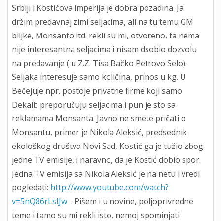
Srbiji i Kostićova imperija je dobra pozadina. Ja
držim predavnaj zimi seljacima, ali na tu temu GM
biljke, Monsanto itd. rekli su mi, otvoreno, ta nema
nije interesantna seljacima i nisam dsobio dozvolu
na predavanje ( u Z.Z. Tisa Bačko Petrovo Selo).
Seljaka interesuje samo količina, prinos u kg. U
Bečejuje npr. postoje privatne firme koji samo
Dekalb preporučuju seljacima i pun je sto sa
reklamama Monsanta. Javno ne smete pričati o
Monsantu, primer je Nikola Aleksić, predsednik
ekološkog društva Novi Sad, Kostić ga je tužio zbog
jedne TV emisije, i naravno, da je Kostić dobio spor.
Jedna TV emisija sa Nikola Aleksić je na netu i vredi
pogledati:
http://www.youtube.com/watch?
v=5nQ86rLsIJw
. Pišem i u novine, poljoprivredne
teme i tamo su mi rekli isto, nemoj spominjati