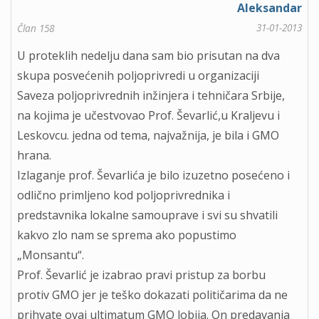
Aleksandar
31-01-2013
Član 158
U proteklih nedelju dana sam bio prisutan na dva
skupa posvećenih poljoprivredi u organizaciji
Saveza poljoprivrednih inžinjera i tehničara Srbije,
na kojima je učestvovao Prof. Ševarlić,u Kraljevu i
Leskovcu. jedna od tema, najvažnija, je bila i GMO
hrana.
Izlaganje prof. Ševarlića je bilo izuzetno posećeno i
odlično primljeno kod poljoprivrednika i
predstavnika lokalne samouprave i svi su shvatili
kakvo zlo nam se sprema ako popustimo
„Monsantu“.
Prof. Ševarlić je izabrao pravi pristup za borbu
protiv GMO jer je teško dokazati političarima da ne
prihvate ovaj ultimatum GMO lobija. On predavanja