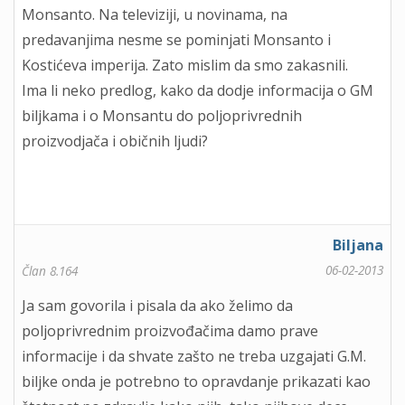
Monsanto. Na televiziji, u novinama, na
predavanjima nesme se pominjati Monsanto i
Kostićeva imperija. Zato mislim da smo zakasnili.
Ima li neko predlog, kako da dodje informacija o GM
biljkama i o Monsantu do poljoprivrednih
proizvodjača i običnih ljudi?
Biljana
06-02-2013
Član 8.164
Ja sam govorila i pisala da ako želimo da
poljoprivrednim proizvođačima damo prave
informacije i da shvate zašto ne treba uzgajati G.M.
biljke onda je potrebno to opravdanje prikazati kao