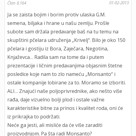
01-02-2013
Član 8.164
Ja se zaista bojim i borim protiv ulaska G.M.
semena, biljaka i hrane u našu zemlju. Prošle
subote sam držala predavanje baš na tu temu na
skupštini pčelara udruženja „Krivelj“. Bilo je oko 150
pčelara i gostiju iz Bora, Zaječara, Negotina,
Knjaževca… Radila sam na tome da i putem
prezentacije i ličnim predavanjima objasnim štetne
posledice koje nam to zlo nameću „Monsanto“ i
ostale kompanije lobirane za to. Moramo se izboriti.
ALI… Znajući naše poljoprivrednike, ako nešto više
rađa, daje vizuelno bolji plod i ostale važne
karakteristike bitne za prinos i kvalitet roda, oni će
iz prikrajka to podržati.
Neće ga jesti, ali misliće da će više zaraditi
proizvodnjom. Pa šta radi Monsanto?