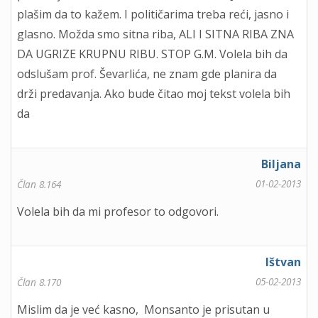
plašim da to kažem. I političarima treba reći, jasno i
glasno. Možda smo sitna riba, ALI I SITNA RIBA ZNA
DA UGRIZE KRUPNU RIBU. STOP G.M. Volela bih da
odslušam prof. Ševarlića, ne znam gde planira da
drži predavanja. Ako bude čitao moj tekst volela bih
da
Biljana
01-02-2013
Član 8.164
Volela bih da mi profesor to odgovori.
Ištvan
05-02-2013
Član 8.170
Mislim da je već kasno, Monsanto je prisutan u