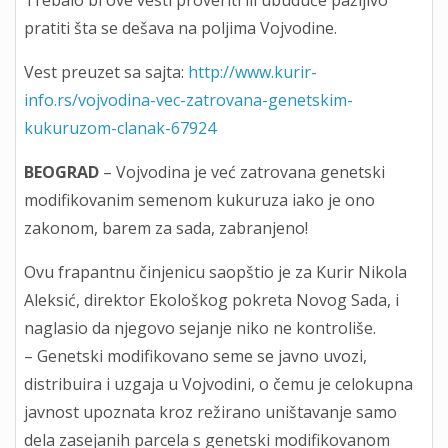
Trebalo bi ove vesti proveriti ili ubuduće pažljivo
pratiti šta se dešava na poljima Vojvodine.
Vest preuzet sa sajta:
http://www.kurir-
info.rs/vojvodina-vec-zatrovana-genetskim-
kukuruzom-clanak-67924
BEOGRAD
– Vojvodina je već zatrovana genetski
modifikovanim semenom kukuruza iako je ono
zakonom, barem za sada, zabranjeno!
Ovu frapantnu činjenicu saopštio je za Kurir Nikola
Aleksić, direktor Ekološkog pokreta Novog Sada, i
naglasio da njegovo sejanje niko ne kontroliše.
– Genetski modifikovano seme se javno uvozi,
distribuira i uzgaja u Vojvodini, o čemu je celokupna
javnost upoznata kroz režirano uništavanje samo
dela zasejanih parcela s genetski modifikovanom