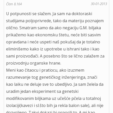
30-01-2013
Član 8.164
U potpunosti se slažem. Ja sam na doktoraski
studijama poljoprivrede, tako da materiju poznajem
olično. Smatram samo da ako negaciju G.M. biljaka
prikažemo kao ekonomsku štetu, neće biti sasvim
opravdana i neće uspeti naš pokušaj da je totalno
eliminišemo kako iz upotrebe u ishrani tako i kao
sami proizvođači. A posebno što se lično zalažem za
proizvodnju organske hrane.
Meni kao čitaocu i pratiocu, ako izuzmem
razumevanje tog genetičkog inženjeringa, znači
kao laiku ne deluje sve to ubedljivo. Ja sam želela da
uradim jedan eksperiment sa genetski
modifikovanim biljkama uz učešće pčela u totalnoj
izolaciji(kavezi i sl.što bih ja rekla balon sale), ali nije
dozvoljeno. Takvi dokazi bi osporili to. A mi kao