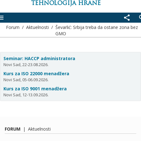
TEHNOLOGIJA HRANE
enu
share
se
Forum
/
Aktuelnosti
/
Ševarlić: Srbija treba da ostane zona bez
GMO
Seminar: HACCP administratora
Novi Sad, 22-23.08.2026.
Kurs za ISO 22000 menadžera
Novi Sad, 05-06.09.2026.
Kurs za ISO 9001 menadžera
Novi Sad, 12-13.09.2026.
FORUM
|
Aktuelnosti