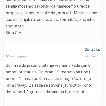
zemlja možemo zakonski da namećemo uredbe i
propise, ali opet to može da „procuri“. Mislim da me
kao stručnjak razumete. U svakom slučaju na istoj
smo strani.
Stop G.M.
Zdravko
31-01-2013
Glavni urednik
Bojim se da je samo pitanje vremena kada ćemo
morati pristati na GM hranu. Sitne smo mi ribe i
prinudiće nas, kao što nas i za mnogo šta drugo
primoravaju. Za sada se stručna javnost prilično
dobro bori. Sigurno je da smo na istoj strani.