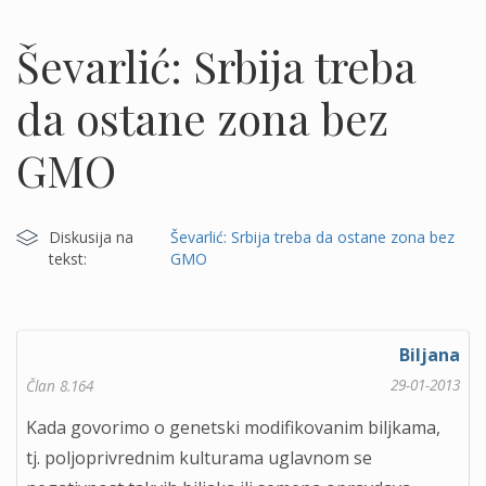
Ševarlić: Srbija treba
da ostane zona bez
GMO
Diskusija na
Ševarlić: Srbija treba da ostane zona bez
tekst:
GMO
Biljana
29-01-2013
Član 8.164
Kada govorimo o genetski modifikovanim biljkama,
tj. poljoprivrednim kulturama uglavnom se