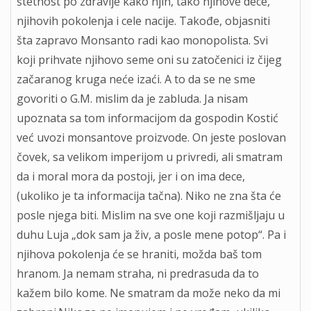
štetnost po zdravlje kako njih, tako njihove dece,
njihovih pokolenja i cele nacije. Takođe, objasniti
šta zapravo Monsanto radi kao monopolista. Svi
koji prihvate njihovo seme oni su zatočenici iz čijeg
začaranog kruga neće izaći. A to da se ne sme
govoriti o G.M. mislim da je zabluda. Ja nisam
upoznata sa tom informacijom da gospodin Kostić
već uvozi monsantove proizvode. On jeste poslovan
čovek, sa velikom imperijom u privredi, ali smatram
da i moral mora da postoji, jer i on ima dece,
(ukoliko je ta informacija tačna). Niko ne zna šta će
posle njega biti. Mislim na sve one koji razmišljaju u
duhu Luja „dok sam ja živ, a posle mene potop“. Pa i
njihova pokolenja će se hraniti, možda baš tom
hranom. Ja nemam straha, ni predrasuda da to
kažem bilo kome. Ne smatram da može neko da mi