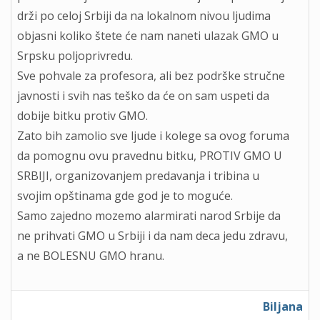
drži po celoj Srbiji da na lokalnom nivou ljudima
objasni koliko štete će nam naneti ulazak GMO u
Srpsku poljoprivredu.
Sve pohvale za profesora, ali bez podrške stručne
javnosti i svih nas teško da će on sam uspeti da
dobije bitku protiv GMO.
Zato bih zamolio sve ljude i kolege sa ovog foruma
da pomognu ovu pravednu bitku, PROTIV GMO U
SRBIJI, organizovanjem predavanja i tribina u
svojim opštinama gde god je to moguće.
Samo zajedno mozemo alarmirati narod Srbije da
ne prihvati GMO u Srbiji i da nam deca jedu zdravu,
a ne BOLESNU GMO hranu.
Biljana