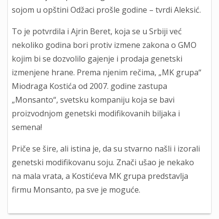
sojom u opštini Odžaci prošle godine – tvrdi Aleksić.
To je potvrdila i Ajrin Beret, koja se u Srbiji već
nekoliko godina bori protiv izmene zakona o GMO
kojim bi se dozvolilo gajenje i prodaja genetski
izmenjene hrane. Prema njenim rečima, „MK grupa“
Miodraga Kostića od 2007. godine zastupa
„Monsanto“, svetsku kompaniju koja se bavi
proizvodnjom genetski modifikovanih biljaka i
semena!
Priče se šire, ali istina je, da su stvarno našli i izorali
genetski modifikovanu soju. Znači ušao je nekako
na mala vrata, a Kostićeva MK grupa predstavlja
firmu Monsanto, pa sve je moguće.