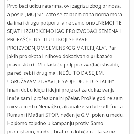
Prvo baci udicu ratarima, ovi zagrizu zbog prinosa,
a posle „MOJ SI“. Zato se zalažem da ta borba mora
da ima i drugu potporu, a ne samo ono „NEMOJ TE
SEJATI; IZGUBIĆEMO KAO PROIZVOĐAĆI SEMENA I
PROPAŠĆE INSTITUTI KOJI SE BAVE
PROIZVODNJOM SEMENSKOG MATERIJALA“. Par
jakih projekata i njihovo dokazivanje prikazaće
pravu sliku G.M. i tada će polj. proizvođači shvatiti,
pa reći sebi i drugima „NEĆU TO DA SEJEM,
UGROŽAVAM ZDRAVLJE SVOJE DECE I OSTALIH“.
Imam dobu ideju i idejni projekat za dokazivanje.
Inače sam i profesionalni pčelar. Prošle godine sam
izvezla med u Nemačku, ali analize su bile odlične, a
Rumuni i Mađari STOP, nađen je G.M. polen u medu.
Hajdemo zajedno u kampanju protiv. Samo
promišljeno, mudro, hrabro i dobićemo. Ja se ne