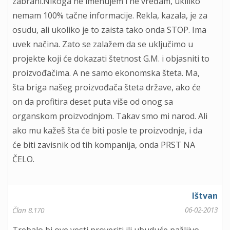
zabrani.Nikoga ne imenujem i ne vređam, ukiliko
nemam 100% tačne informacije. Rekla, kazala, je za
osudu, ali ukoliko je to zaista tako onda STOP. Ima
uvek načina. Zato se zalažem da se uključimo u
projekte koji će dokazati štetnost G.M. i objasniti to
proizvođačima. A ne samo ekonomska šteta. Ma,
šta briga našeg proizvođača šteta države, ako će
on da profitira deset puta više od onog sa
organskom proizvodnjom. Takav smo mi narod. Ali
ako mu kažeš šta će biti posle te proizvodnje, i da
će biti zavisnik od tih kompanija, onda PRST NA
ČELO.
Ištvan
06-02-2013
Član 8.170