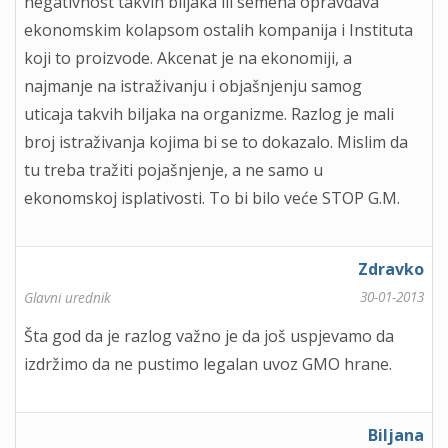
negativnost takvih biljaka ili semena opravdava
ekonomskim kolapsom ostalih kompanija i Instituta
koji to proizvode. Akcenat je na ekonomiji, a
najmanje na istraživanju i objašnjenju samog
uticaja takvih biljaka na organizme. Razlog je mali
broj istraživanja kojima bi se to dokazalo. Mislim da
tu treba tražiti pojašnjenje, a ne samo u
ekonomskoj isplativosti. To bi bilo veće STOP G.M.
Zdravko
30-01-2013
Glavni urednik
Šta god da je razlog važno je da još uspjevamo da
izdržimo da ne pustimo legalan uvoz GMO hrane.
Biljana