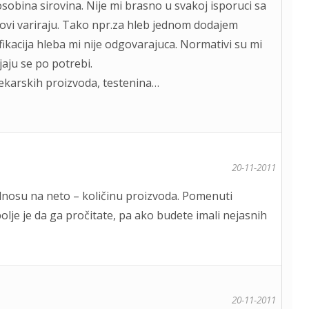
osobina sirovina. Nije mi brasno u svakoj isporuci sa
lovi variraju. Tako npr.za hleb jednom dodajem
ifikacija hleba mi nije odgovarajuca. Normativi su mi
aju se po potrebi.
i pekarskih proizvoda, testenina…
20-11-2011
odnosu na neto – količinu proizvoda. Pomenuti
bolje je da ga pročitate, pa ako budete imali nejasnih
20-11-2011