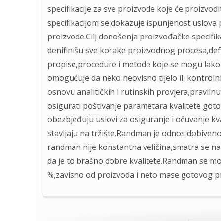
specifikacije za sve proizvode koje će proizvo
specifikacijom se dokazuje ispunjenost uslova 
proizvode.Cilj donošenja proizvođačke specifika
denifinišu sve korake proizvodnog procesa,defin
propise,procedure i metode koje se mogu lako iz
omogućuje da neko neovisno tijelo ili kontrolni 
osnovu analitičkih i rutinskih provjera,praviln
osigurati poštivanje parametara kvalitete got
obezbjeđuju uslovi za osiguranje i očuvanje kval
stavljaju na tržište.Randman je odnos dobiven
randman nije konstantna veličina,smatra se n
da je to brašno dobre kvalitete.Randman se mo
%,zavisno od proizvoda i neto mase gotovog p