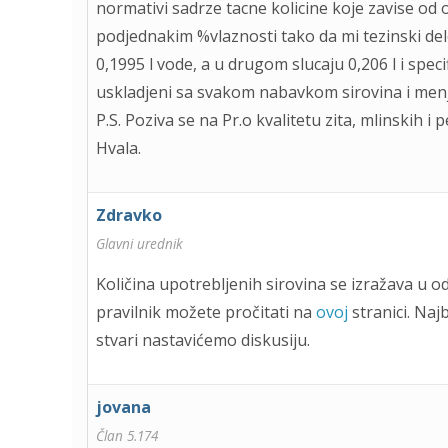
normativi sadrze tacne kolicine koje zavise od 
podjednakim %vlaznosti tako da mi tezinski de
0,1995 l vode, a u drugom slucaju 0,206 l i spec
uskladjeni sa svakom nabavkom sirovina i menj
P.S. Poziva se na Pr.o kvalitetu zita, mlinskih 
Hvala.
Zdravko
Glavni urednik
Količina upotrebljenih sirovina se izražava u 
pravilnik možete pročitati na
ovoj
stranici. Naj
stvari nastavićemo diskusiju.
jovana
Član 5.174