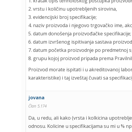
1. kratak opis tehnološkog postupka proizvodn
2. vrstu i količinu upotrebljenih sirovina,
3. evidencijski broj specifikacije;
4. naziv proizvoda i njegovo trgovačko ime, ak
5. datum donošenja proizvođačke specifikacije;
6. datum izvršenog ispitivanja sastava proizvod
7. datum početka proizvodnje po predmetnoj spe
8. grupu kojoj proizvod pripada prema Pravilni
Proizvod morate ispitati i u akreditovanoj labor
karakteristike) i taj izveštaj čuvati sa specifikac
jovana
Član 5.174
Da, u redu, ali kako (vrsta i kolkicina upotrebl
odnosu. Kolicine u specifikacijama su mi u % n