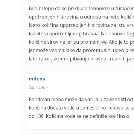
Bilo bi lepo da se priključe tehnolozi u tumačenj
upotrebljenih sirovina u odnosu na neto količi
Neto količina upotrebljenih sirovina za istu vr
kvaliteta upotrebljenog brašna. Na osnovu toga
količine sirovine jer su promenljive. Ako je t
jer može veoma lako da procentualni udeo prev
laboratorijskom ispitivanju brašna i realnih 
milena
Član 5.407
Randman hleba može da varira u zavisnosti od 
količina dodate vode u zames.U normative se st
od 136. Količina vode se ne definiše količinski.