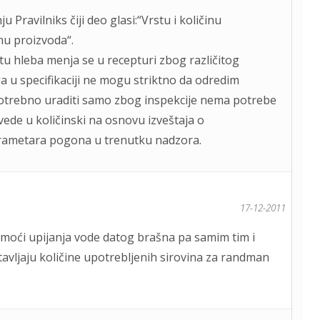
u Pravilniks čiji deo glasi:“Vrstu i količinu
nu proizvoda“.
stu hleba menja se u recepturi zbog različitog
 u specifikaciji ne mogu striktno da odredim
o potrebno uraditi samo zbog inspekcije nema potrebe
ede u količinski na osnovu izveštaja o
parametara pogona u trenutku nadzora.
17-12-2011
moći upijanja vode datog brašna pa samim tim i
avljaju količine upotrebljenih sirovina za randman