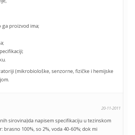
je,
o ga proizvod ima;
a;
cifikaciji;
ku.
atoriji (mikrobiološke, senzorne, fizičke i hemijske
ijom.
20-11-2011
jenih sirovina)da napisem specifikaciju u tezinskom
pr: brasno 100%, so 2%, voda 40-60%; dok mi