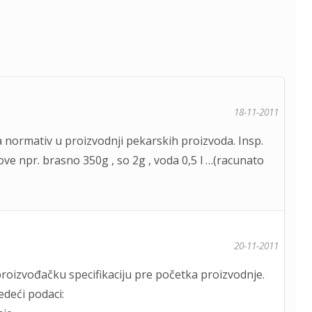
18-11-2011
ta normativ u proizvodnji pekarskih proizvoda. Insp.
love npr. brasno 350g , so 2g , voda 0,5 l …(racunato
20-11-2011
roizvođačku specifikaciju pre početka proizvodnje.
edeći podaci: