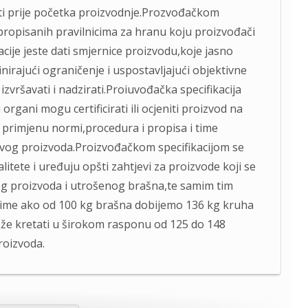
diti prije početka proizvodnje.Prozvođačkom
propisanih pravilnicima za hranu koju proizvođači
cije jeste dati smjernice proizvodu,koje jasno
irajući ograničenje i uspostavljajući objektivne
vršavati i nadzirati.Proiuvođačka specifikacija
organi mogu certificirati ili ocjeniti proizvod na
u primjenu normi,procedura i propisa i time
ovog proizvoda.Proizvođačkom specifikacijom se
itete i uređuju opšti zahtjevi za proizvode koji se
og proizvoda i utrošenog brašna,te samim tim
aime ako od 100 kg brašna dobijemo 136 kg kruha
že kretati u širokom rasponu od 125 do 148
roizvoda.