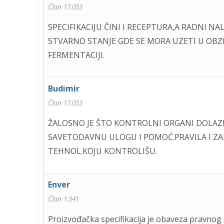
Član 17.053
SPECIFIKACIJU ČINI I RECEPTURA,A RADNI N
STVARNO STANJE GDE SE MORA UZETI U OBZIR
FERMENTACIJI.
Budimir
Član 17.053
ŽALOSNO JE ŠTO KONTROLNI ORGANI DOLAZE
SAVETODAVNU ULOGU I POMOĆ.PRAVILA I Z
TEHNOL.KOJU KONTROLIŠU.
Enver
Član 1.541
Proizvođačka specifikacija je obaveza pravnog