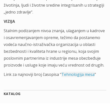
životinja, ljudi i životne sredine integrisanih u strategiji
„jedno zdravlje“.
VIZIJA
Stalnim podizanjem nivoa znanja, ulaganjem u kadrove
i osavremenjavanjem opreme, težimo da postanemo
vodeća naučno-istraživačka organizacija u oblasti
bezbednosti i kvaliteta hrane u regionu, koja svojim
poslovnim partnerima iz industrije mesa obezbeđuje
proizvode i usluge koje imaju veću vrednost od drugih.
Link za najnoviji broj časopisa “
Tehnologija mesa
”
KATALOG