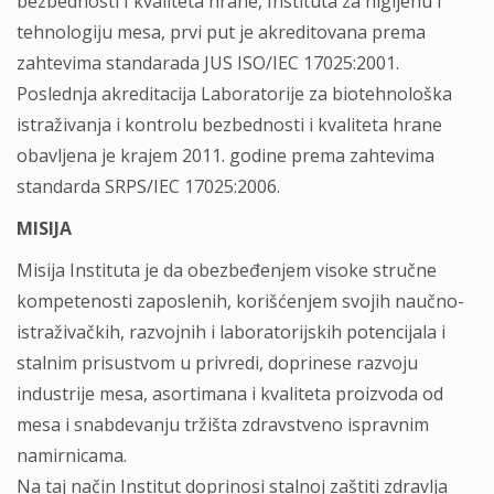
bezbednosti I kvaliteta hrane, Instituta za higijenu i
tehnologiju mesa, prvi put je akreditovana prema
zahtevima standarada JUS ISO/IEC 17025:2001.
Poslednja akreditacija Laboratorije za biotehnološka
istraživanja i kontrolu bezbednosti i kvaliteta hrane
obavljena je krajem 2011. godine prema zahtevima
standarda SRPS/IEC 17025:2006.
MISIJA
Misija Instituta je da obezbeđenjem visoke stručne
kompetenosti zaposlenih, korišćenjem svojih naučno-
istraživačkih, razvojnih i laboratorijskih potencijala i
stalnim prisustvom u privredi, doprinese razvoju
industrije mesa, asortimana i kvaliteta proizvoda od
mesa i snabdevanju tržišta zdravstveno ispravnim
namirnicama.
Na taj način Institut doprinosi stalnoj zaštiti zdravlja