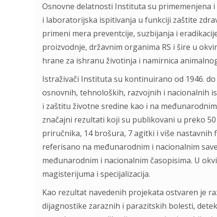
Osnovne delatnosti Instituta su primemenjena i 
i laboratorijska ispitivanja u funkciji zaštite zdrav
primeni mera preventcije, suzbijanja i eradikaci
proizvodnje, državnim organima RS i šire u okvir
hrane za ishranu životinja i namirnica animalno
Istraživači Instituta su kontinuirano od 1946. do
osnovnih, tehnoloških, razvojnih i nacionalnih i
i zaštitu životne sredine kao i na međunarodni
značajni rezultati koji su publikovani u preko 50
priručnika, 14 brošura, 7 agitki i više nastavnih
referisano na međunarodnim i nacionalnim save
međunarodnim i nacionalnim časopisima. U okvir
magisterijuma i specijalizacija.
Kao rezultat navedenih projekata ostvaren je ra
dijagnostike zaraznih i parazitskih bolesti, detek