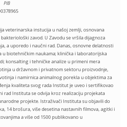
PIB
00378965
ija veterinarska instucija u našoj zemlji, osnovana
bakteriološki zavod. U Zavodu se vršila dijagnoza
tinja, a uporedo i naučni rad. Danas, osnovne delatnosti
a u biotehničkim naukama; klinička i laboratorijska
ljudi; konsalting i tehničke analize u primeni mera
ivotinja u državnom i privatnom sektoru proizvodnje,
ivotinja i namirnica animalnog porekla u objektima za
enja kvaliteta svog rada Institut je uveo i sertifikovao
 rad Instituta se odvija kroz realizaciju projekata
arodne projekte. Istraživači Instituta su objavili do
a, 14 brošura, više desetina nastavnih filmova, agitki i
tovanjima a više od 1500 publikovano u