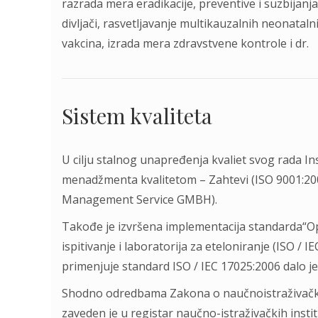
razrada mera eradikacije, preventive i suzbijanja 
divljači, rasvetljavanje multikauzalnih neonatal
vakcina, izrada mera zdravstvene kontrole i dr.
Sistem kvaliteta
U cilju stalnog unapređenja kvaliet svog rada Ins
menadžmenta kvalitetom – Zahtevi (ISO 9001:2001)
Management Service GMBH).
Takođe je izvršena implementacija standarda“Op
ispitivanje i laboratorija za eteloniranje (ISO /
primenjuje standard ISO / IEC 17025:2006 dalo je 
Shodno odredbama Zakona o naučnoistraživačkoj d
zaveden je u registar naučno-istraživačkih insti