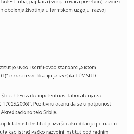
bolesti riba, papkara (svinja i ovaca posebno), živine i
nih obolenja životinja u farmskom uzgoju, razvoj
titut je uveo i serifikovao standard „Sistem
“ (ocenu i verifikaciju je izvršila TÜV SÜD
šti zahtevi za kompetentnost laboratorija za
 IEC 17025:2006)“. Pozitivnu ocenu da se u potpunosti
Akreditaciono telo Srbije.
elatnosti Institut je izvršio akreditaciju po nauci i
tuta kao istraživačko razvojni institut pod rednim