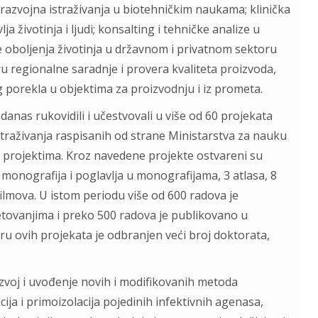
razvojna istraživanja u biotehničkim naukama; klinička
lja životinja i ljudi; konsalting i tehničke analize u
je oboljenja životinja u državnom i privatnom sektoru
u regionalne saradnje i provera kvaliteta proizvoda,
g porekla u objektima za proizvodnju i iz prometa.
 danas rukovidili i učestvovali u više od 60 projekata
straživanja raspisanih od strane Ministarstva za nauku
m projektima. Kroz navedene projekte ostvareni su
 monografija i poglavlja u monografijama, 3 atlasa, 8
 filmova. U istom periodu više od 600 radova je
tovanjima i preko 500 radova je publikovano u
u ovih projekata je odbranjen veći broj doktorata,
zvoj i uvođenje novih i modifikovanih metoda
cija i primoizolacija pojedinih infektivnih agenasa,