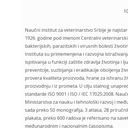
1
Naučni institut za veterinarstvo Srbije je najstar
1926. godine pod imenom Centralni veterinarski 
bakterijskih, parazitskih i virusnih bolesti živo
Instituta su primemenjena i razvojna istraživanj
ispitivanja u funkciji zaštite zdravlja životinja i 
preventcije, suzbijanja i eradikacije oboljenja ž
provera kvaliteta proizvoda, hrane za ishranu ž
proizvodnju i iz prometa. U cilju stalnog unapređ
standarde ISO 9001 i ISO / IEC 17025:2008. Naučni
Ministarstva za nauku i tehnološki razvoj i međun
sada preko 50 monografija, 3 atlasa, 28 priručnik
plakata, preko 600 radova je referisano na save
međunarodnim i nacionalnim časopisima.