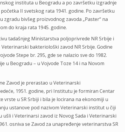
jenskog instituta u Beogradu a po završetku izgradnje
početka II svetskog rata 1941. godine. Po završetku
a u zgradu bivšeg proizvodnog zavoda „Paster“ na
m do kraja rata 1945. godine.
ivu tadašnjeg Ministarstva poljoprivrede NR Srbije i
 Veterinarski bakteriološki zavod NR Srbije. Godine
vojvode Stepe br. 295, gde se nalazio sve do 1982.
kacije u Beogradu – u Vojvode Toze 14 i na Novom
ne Zavod je prerastao u Veterinarski
ledeće, 1951. godine, pri Institutu je formiran Centar
rste u SR Srbiji i bila je locirana na ekonomiji u
nju ustanove pod nazivom Veterinarski institut u čiji
ušli i Veterinarsi zavod iz Novog Sada i Veterinarski
1961. osniva se Zavod za unapređenje veterinarstva SR