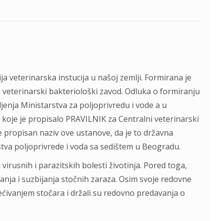
ija veterinarska instucija u našoj zemlji. Formirana je
veterinarski bakteriološki zavod. Odluka o formiranju
enja Ministarstva za poljoprivredu i vode a u
oje je propisalo PRAVILNIK za Centralni veterinarski
je propisan naziv ove ustanove, da je to državna
a poljoprivrede i voda sa sedištem u Beogradu.
virusnih i parazitskih bolesti životinja. Pored toga,
ivanja i suzbijanja stočnih zaraza. Osim svoje redovne
većivanjem stočara i držali su redovno predavanja o