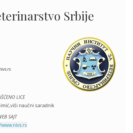
eterinarstvo Srbije
ivs.rs
ŠĆENO LICE
imić,viši naučni saradnik
EB SAJT
//www.nivs.rs