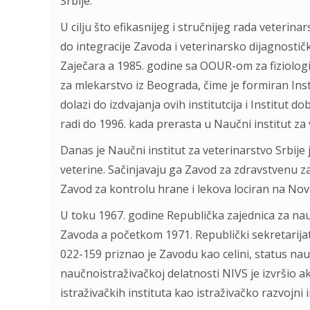
Srbije.
U cilju što efikasnijeg i stručnijeg rada veterina
do integracije Zavoda i veterinarsko dijagnostičk
Zaječara a 1985. godine sa OOUR-om za fiziologi
za mlekarstvo iz Beograda, čime je formiran Inst
dolazi do izdvajanja ovih institutcija i Institut d
radi do 1996. kada prerasta u Naučni institut za 
Danas je Naučni institut za veterinarstvo Srbije
veterine. Sačinjavaju ga Zavod za zdravstvenu z
Zavod za kontrolu hrane i lekova lociran na No
U toku 1967. godine Republička zajednica za nau
Zavoda a početkom 1971. Republički sekretarijat
022-159 priznao je Zavodu kao celini, status 
naučnoistraživačkoj delatnosti NIVS je izvršio ak
istraživačkih instituta kao istraživačko razvojn