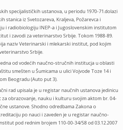
rskih specijalističkih ustanova, u periodu 1970-71.dolazi
ih stanica iz Svetozareva, Kraljeva, Požarevca i
ju i radiobiologiju INEP-a i Jugoslovenskim institutom
itut i zavodi za veterinarstvo Srbije. Tokom 1988-89.
obija naziv Veterinarski i mlekarski institut, pod kojim
veterinarstvo Srbije.
 jedna od vodećih naučno-stručnih institucja u oblasti
aštitu smešten u Šumicama u ulici Vojvode Toze 14 i
vom Beogradu (Auto put 3).
čni rad upisala je u registar naučnih ustanova jedinicu
 za obrazovanje, nauku i kulturu svojim aktom br. 04-
naučne ustanove. Shodno odredbama Zakona o
reditaciju po nauci i zaveden je u registar naučno-
i institut pod rednim brojem 110-00-34/58 od 03.12.2007