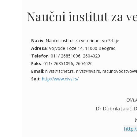
Naučni institut za v
Naziv
: Naučni institut za veterinarstvo Srbije
Adresa
: Vojvode Toze 14, 11000 Beograd
Telefon
: 011/ 26851096, 2604020
Faks
: 011/ 26851096, 2604020
Email
: nivst@scnet.rs, nivs@nivs.rs, racunovodstvo@n
Sajt
:
http://www.nivs.rs/
OVLA
Dr Dobrila Jakić-D
W
http: