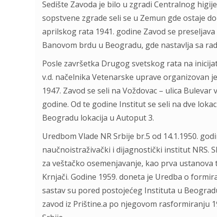
Sedište Zavoda je bilo u zgradi Centralnog higi
sopstvene zgrade seli se u Zemun gde ostaje do 
aprilskog rata 1941. godine Zavod se preseljav
Banovom brdu u Beogradu, gde nastavlja sa rado
Posle završetka Drugog svetskog rata na inicijat
v.d. načelnika Vetenarske uprave organizovan je
1947. Zavod se seli na Voždovac – ulica Bulevar 
godine. Od te godine Institut se seli na dve lo
Beogradu lokacija u Autoput 3.
Uredbom Vlade NR Srbije br.5 od 14.1.1950. godi
naučnoistraživački i dijagnostički institut NRS. S
za veštačko osemenjavanje, kao prva ustanova te v
Krnjači. Godine 1959. doneta je Uredba o formira
sastav su pored postojećeg Instituta u Beogradu 
zavod iz Prištine.a po njegovom rasformiranju 