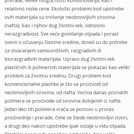
prerade, velike mogućnosti kombinovanja, kao i
relativno niske cene. Ekološki problemi kod upotrebe
ovih materijala su trošenje neobnovljivih sirovina
(nafta), kao i njihov dug životni vek, odnosno
nerazgradivost. Sve veće gomilanje otpada i porast
svesti o očuvanju životne sredine, doveli su do potrebe
za stvaranjem samouništivih, razgradivih ili
biorazgradivih materijala. Upravo dug životni vek
plastičnih ili polimernih materijala se pokazao kao veliki
problem za životnu sredinu. Drugi problem kod
konvencionalne plastike je što se proizvodi od
neobnovljivih sirovina, od nafta. Većina danas poznatih
polimera se proizvode od sirovina dobijenih iz nafte.
Jedan deo tih polimera vraća se ponovo u proces
proizvodnje i prerade, čime se štede neobnovljivi izvori,
a drugi deo nakon upotrebe ipak ostaje u vidu otpada.