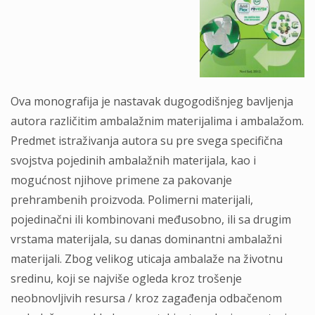
Ova monografija je nastavak dugogodišnjeg bavljenja
autora različitim ambalažnim materijalima i ambalažom.
Predmet istraživanja autora su pre svega specifična
svojstva pojedinih ambalažnih materijala, kao i
mogućnost njihove primene za pakovanje
prehrambenih proizvoda. Polimerni materijali,
pojedinačni ili kombinovani međusobno, ili sa drugim
vrstama materijala, su danas dominantni ambalažni
materijali. Zbog velikog uticaja ambalaže na životnu
sredinu, koji se najviše ogleda kroz trošenje
neobnovljivih resursa / kroz zagađenja odbačenom