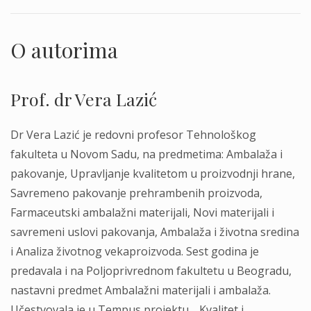
O autorima
Prof. dr Vera Lazić
Dr Vera Lazić je redovni profesor Tehnološkog
fakulteta u Novom Sadu, na predmetima: Ambalaža i
pakovanje, Upravljanje kvalitetom u proizvodnji hrane,
Savremeno pakovanje prehrambenih proizvoda,
Farmaceutski ambalažni materijali, Novi materijali i
savremeni uslovi pakovanja, Ambalaža i životna sredina
i Analiza životnog vekaproizvoda. Sest godina je
predavala i na Poljoprivrednom fakultetu u Beogradu,
nastavni predmet Ambalažni materijali i ambalaža.
Učestvovala je u Tempus projektu, „Kvalitet i