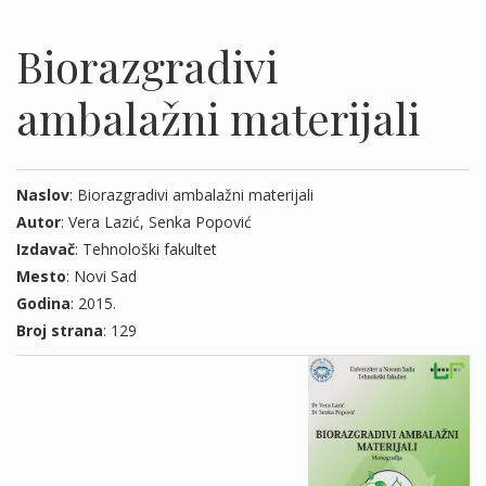
Biorazgradivi
ambalažni materijali
Naslov
: Biorazgradivi ambalažni materijali
Autor
: Vera Lazić, Senka Popović
Izdavač
: Tehnološki fakultet
Mesto
: Novi Sad
Godina
: 2015.
Broj strana
: 129