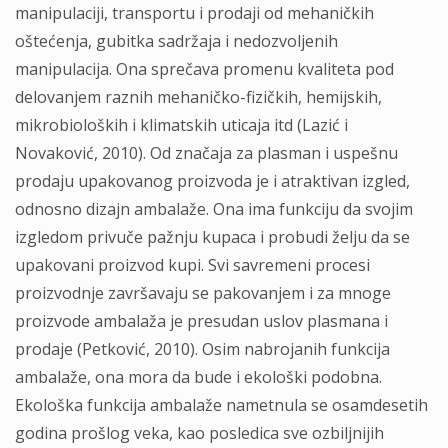
manipulaciji, transportu i prodaji od mehaničkih
oštećenja, gubitka sadržaja i nedozvoljenih
manipulacija. Ona sprečava promenu kvaliteta pod
delovanjem raznih mehaničko-fizičkih, hemijskih,
mikrobioloških i klimatskih uticaja itd (Lazić i
Novaković, 2010). Od značaja za plasman i uspešnu
prodaju upakovanog proizvoda je i atraktivan izgled,
odnosno dizajn ambalaže. Ona ima funkciju da svojim
izgledom privuče pažnju kupaca i probudi želju da se
upakovani proizvod kupi. Svi savremeni procesi
proizvodnje završavaju se pakovanjem i za mnoge
proizvode ambalaža je presudan uslov plasmana i
prodaje (Petković, 2010). Osim nabrojanih funkcija
ambalaže, ona mora da bude i ekološki podobna.
Ekološka funkcija ambalaže nametnula se osamdesetih
godina prošlog veka, kao posledica sve ozbiljnijih