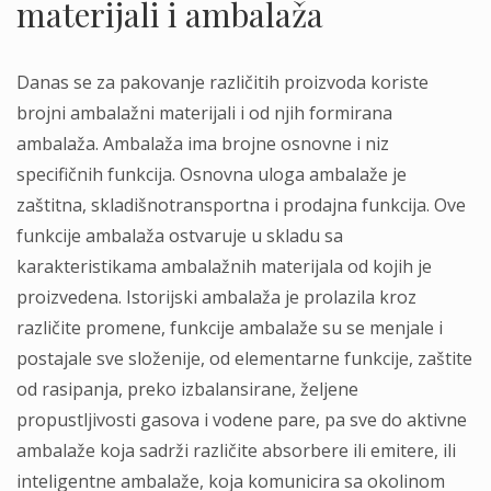
materijali i ambalaža
Danas se za pakovanje različitih proizvoda koriste
brojni ambalažni materijali i od njih formirana
ambalaža. Ambalaža ima brojne osnovne i niz
specifičnih funkcija. Osnovna uloga ambalaže je
zaštitna, skladišnotransportna i prodajna funkcija. Ove
funkcije ambalaža ostvaruje u skladu sa
karakteristikama ambalažnih materijala od kojih je
proizvedena. Istorijski ambalaža je prolazila kroz
različite promene, funkcije ambalaže su se menjale i
postajale sve složenije, od elementarne funkcije, zaštite
od rasipanja, preko izbalansirane, željene
propustljivosti gasova i vodene pare, pa sve do aktivne
ambalaže koja sadrži različite absorbere ili emitere, ili
inteligentne ambalaže, koja komunicira sa okolinom