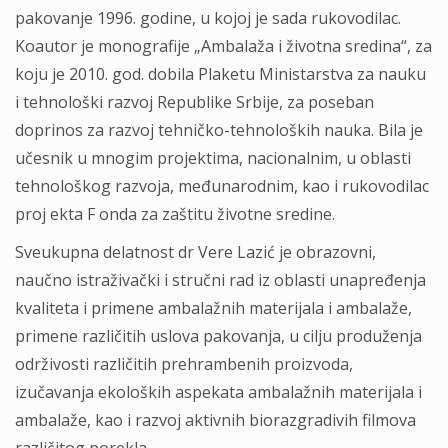
pakovanje 1996. godine, u kojoj je sada rukovodilac.
Koautor je monografije „Ambalaža i životna sredina“, za
koju je 2010. god. dobila Plaketu Ministarstva za nauku
i tehnološki razvoj Republike Srbije, za poseban
doprinos za razvoj tehničko-tehnoloških nauka. Bila je
učesnik u mnogim projektima, nacionalnim, u oblasti
tehnološkog razvoja, međunarodnim, kao i rukovodilac
proj ekta F onda za zaštitu životne sredine.
Sveukupna delatnost dr Vere Lazić je obrazovni,
naučno istraživački i stručni rad iz oblasti unapređenja
kvaliteta i primene ambalažnih materijala i ambalaže,
primene različitih uslova pakovanja, u cilju produženja
održivosti različitih prehrambenih proizvoda,
izučavanja ekoloških aspekata ambalažnih materijala i
ambalaže, kao i razvoj aktivnih biorazgradivih filmova