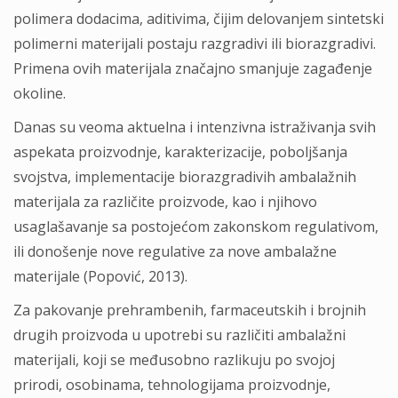
polimera dodacima, aditivima, čijim delovanjem sintetski
polimerni materijali postaju razgradivi ili biorazgradivi.
Primena ovih materijala značajno smanjuje zagađenje
okoline.
Danas su veoma aktuelna i intenzivna istraživanja svih
aspekata proizvodnje, karakterizacije, poboljšanja
svojstva, implementacije biorazgradivih ambalažnih
materijala za različite proizvode, kao i njihovo
usaglašavanje sa postojećom zakonskom regulativom,
ili donošenje nove regulative za nove ambalažne
materijale (Popović, 2013).
Za pakovanje prehrambenih, farmaceutskih i brojnih
drugih proizvoda u upotrebi su različiti ambalažni
materijali, koji se međusobno razlikuju po svojoj
prirodi, osobinama, tehnologijama proizvodnje,