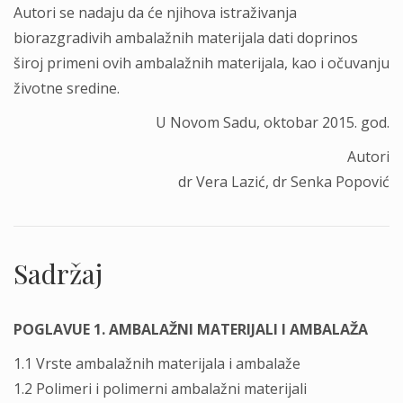
Autori se nadaju da će njihova istraživanja
biorazgradivih ambalažnih materijala dati doprinos
široj primeni ovih ambalažnih materijala, kao i očuvanju
životne sredine.
U Novom Sadu, oktobar 2015. god.
Autori
dr Vera Lazić, dr Senka Popović
Sadržaj
POGLAVUE 1. AMBALAŽNI MATERIJALI I AMBALAŽA
1.1 Vrste ambalažnih materijala i ambalaže
1.2 Polimeri i polimerni ambalažni materijali