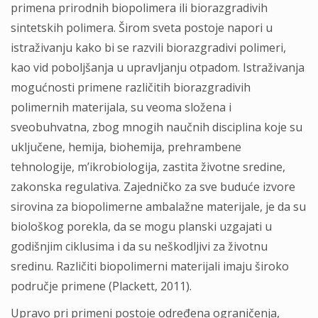
primena prirodnih biopolimera ili biorazgradivih
sintetskih polimera. Širom sveta postoje napori u
istraživanju kako bi se razvili biorazgradivi polimeri,
kao vid poboljšanja u upravljanju otpadom. Istraživanja
mogućnosti primene različitih biorazgradivih
polimernih materijala, su veoma složena i
sveobuhvatna, zbog mnogih naučnih disciplina koje su
uključene, hemija, biohemija, prehrambene
tehnologije, m’ikrobiologija, zastita životne sredine,
zakonska regulativa. Zajedničko za sve buduće izvore
sirovina za biopolimerne ambalažne materijale, je da su
biološkog porekla, da se mogu planski uzgajati u
godišnjim ciklusima i da su neškodljivi za životnu
sredinu. Različiti biopolimerni materijali imaju široko
područje primene (Plackett, 2011).
Upravo pri primeni postoje određena ograničenja,