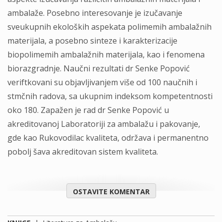
ambalaže. Posebno interesovanje je izučavanje
sveukupnih ekoloških aspekata polimemih ambalažnih
materijala, a posebno sinteze i karakterizacije
biopolimemih ambalažnih materijala, kao i fenomena
biorazgradnje. Naučni rezultati dr Senke Popović
veriftkovani su objavljivanjem više od 100 naučnih i
stmčnih radova, sa ukupnim indeksom kompetentnosti
oko 180. Zapažen je rad dr Senke Popović u
akreditovanoj Laboratoriji za ambalažu i pakovanje,
gde kao Rukovodilac kvaliteta, održava i permanentno
pobolj šava akreditovan sistem kvaliteta.
OSTAVITE KOMENTAR