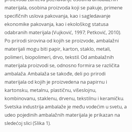
materijala, osobina proizvoda koji se pakuje, primene
specifičnih uslova pakovanja, kao i sagledavanje
ekonomike pakovanja, kao i ekološkog statusa
odabranih materijala (Vujković, 1997; Petković, 2010).
Po prirodi sirovina od kojih se proizvode, ambalažni
materijali mogu biti papir, karton, staklo, metali,
polimeri, biopolimeri, drvo, tekstil. Od ambalažnih
materijala proizvodi se, odnosno formira se različita
ambalaža. Ambalaža se takođe, deli po prirodi
materijala od kojih je proizvedena na papirnu i
kartonsku, metalnu, plastičnu, višeslojnu,
kombinovanu, staklenu, drvenu, tekstilnu i keramičku.
Svetska industrija ambalaže je među vodećim u svetu, a
udeo pojedinih ambalažnih materijala je prikazan na
sledećoj slici (Slika 1).