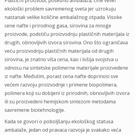
Plastični proizvodi, posebno ambalaža, čine veliki
ekološki problem savremenog sveta jer uzrokuju
nastanak velike količine ambalažnog otpada. Visoke
cene nafte i prirodnog gasa, sirovina za mnoge
proizvode, podstiču proizvodnju plastičnih materijala iz
drugih, obnovljivih izvora sirovina. Ono što ograničava
veću proizvodnju plastičnih materijala od drugih
sirovina, je znatno viša cena, kao i lošija svojstva u
odnosu na sintetske polimerne materijale proizvedene
iz nafte. Međutim, porast cena nafte doprinosi sve
većem razvoju proizvodnje i primene biopolimera,
polimera koji su dobijeni iz prirodnih, obnovljivih izvora
ili su proizvedeni hemijskom sintezom metodama
savremene biotehnologije.
Kada se govori o poboljšanju ekološkog statusa
ambalaže, jedan od pravaca razvoja je svakako veća