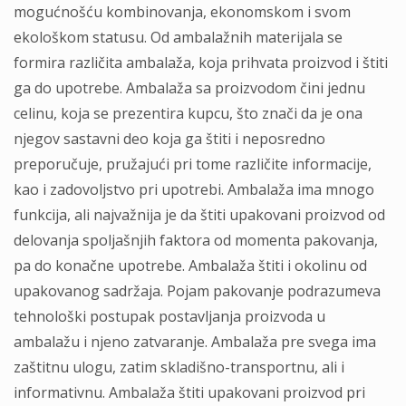
mogućnošću kombinovanja, ekonomskom i svom
ekološkom statusu. Od ambalažnih materijala se
formira različita ambalaža, koja prihvata proizvod i štiti
ga do upotrebe. Ambalaža sa proizvodom čini jednu
celinu, koja se prezentira kupcu, što znači da je ona
njegov sastavni deo koja ga štiti i neposredno
preporučuje, pružajući pri tome različite informacije,
kao i zadovoljstvo pri upotrebi. Ambalaža ima mnogo
funkcija, ali najvažnija je da štiti upakovani proizvod od
delovanja spoljašnjih faktora od momenta pakovanja,
pa do konačne upotrebe. Ambalaža štiti i okolinu od
upakovanog sadržaja. Pojam pakovanje podrazumeva
tehnološki postupak postavljanja proizvoda u
ambalažu i njeno zatvaranje. Ambalaža pre svega ima
zaštitnu ulogu, zatim skladišno-transportnu, ali i
informativnu. Ambalaža štiti upakovani proizvod pri