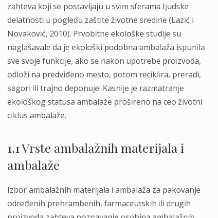
zahteva koji se postavljaju u svim sferama Ijudske
delatnosti u pogledu zaštite životne sredine (Lazić i
Novaković, 2010). Prvobitne ekološke studije su
naglašavale da je ekološki podobna ambalaža ispunila
sve svoje funkcije, ako se nakon upotrebe proizvoda,
odloži na predviđeno mesto, potom reciklira, preradi,
sagori ili trajno deponuje. Kasnije je razmatranje
ekološkog statusa ambalaže prošireno na ceo životni
ciklus ambalaže.
1.1 Vrste ambalažnih materijala i
ambalaže
Izbor ambalažnih materijala i ambalaža za pakovanje
određenih prehrambenih, farmaceutskih ili drugih
proizvoda zahteva poznavanje osobina ambalažnih