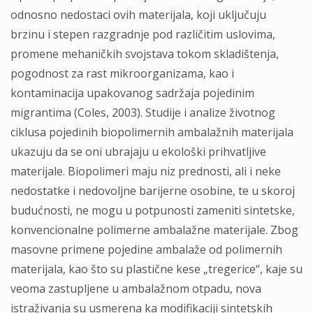
odnosno nedostaci ovih materijala, koji uključuju
brzinu i stepen razgradnje pod različitim uslovima,
promene mehaničkih svojstava tokom skladištenja,
pogodnost za rast mikroorganizama, kao i
kontaminacija upakovanog sadržaja pojedinim
migrantima (Coles, 2003). Studije i analize životnog
ciklusa pojedinih biopolimernih ambalažnih materijala
ukazuju da se oni ubrajaju u ekološki prihvatljive
materijale. Biopolimeri maju niz prednosti, ali i neke
nedostatke i nedovoljne barijerne osobine, te u skoroj
budućnosti, ne mogu u potpunosti zameniti sintetske,
konvencionalne polimerne ambalažne materijale. Zbog
masovne primene pojedine ambalaže od polimernih
materijala, kao što su plastične kese „tregerice“, kaje su
veoma zastupljene u ambalažnom otpadu, nova
istraživanja su usmerena ka modifikaciji sintetskih