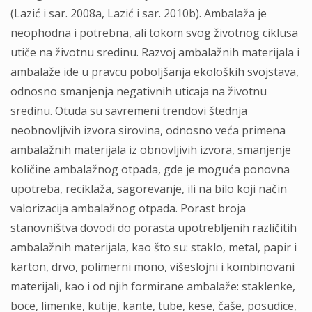
(Lazić i sar. 2008a, Lazić i sar. 2010b). Ambalaža je
neophodna i potrebna, ali tokom svog životnog ciklusa
utiče na životnu sredinu. Razvoj ambalažnih materijala i
ambalaže ide u pravcu poboljšanja ekoloških svojstava,
odnosno smanjenja negativnih uticaja na životnu
sredinu. Otuda su savremeni trendovi štednja
neobnovljivih izvora sirovina, odnosno veća primena
ambalažnih materijala iz obnovljivih izvora, smanjenje
količine ambalažnog otpada, gde je moguća ponovna
upotreba, reciklaža, sagorevanje, ili na bilo koji način
valorizacija ambalažnog otpada. Porast broja
stanovništva dovodi do porasta upotrebljenih različitih
ambalažnih materijala, kao što su: staklo, metal, papir i
karton, drvo, polimerni mono, višeslojni i kombinovani
materijali, kao i od njih formirane ambalaže: staklenke,
boce, limenke, kutije, kante, tube, kese, čaše, posudice,