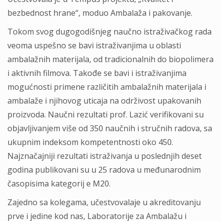
bezbednost hrane“, moduo Ambalaža i pakovanje.
Tokom svog dugogodišnjeg naučno istraživačkog rada
veoma uspešno se bavi istraživanjima u oblasti
ambalažnih materijala, od tradicionalnih do biopolimera
i aktivnih filmova. Takođe se bavi i istraživanjima
mogućnosti primene različitih ambalažnih materijala i
ambalaže i njihovog uticaja na održivost upakovanih
proizvoda. Naučni rezultati prof. Lazić verifikovani su
objavljivanjem više od 350 naučnih i stručnih radova, sa
ukupnim indeksom kompetentnosti oko 450.
Najznačajniji rezultati istraživanja u poslednjih deset
godina publikovani su u 25 radova u međunarodnim
časopisima kategorij e M20.
Zajedno sa kolegama, učestvovalaje u akreditovanju
prve i jedine kod nas, Laboratorije za Ambalažu i