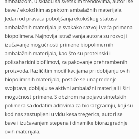
ambalažom, u skladu sa svetskim trendovima, autori se
bave / ekološkim aspektom ambalažnih materijala.
Jedan od pravaca poboljšanja ekološkog statusa
ambalažnih materijala je svakako razvoj i veća primena
biopolimera. Najnovija istraživanja autora su rozvoj i
izučavanje mogućnosti primene biopolimernih
ambalažnih materijala, kao što su proteinski i
polisaharidni biofilmovi, za pakovanje prehrambenih
proizvoda. Različitim modifikacijama pri dobijanju ovih
biopolimrnih materijala, postiže se unapređenje
svojstava, dobijaju se aktivni ambalažni materijali i širi
mogućnost primene. S obzirom na pojavu sintetskih
polimera sa dodatim aditivima za biorazgradnju, koji su
kod nas zastupljeni u vidu kesa tregerica, autori se
bave i izučavanjem stepena i dinamike biorazgradnje
ovih materijala.