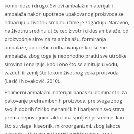
kombi doze i drugo. Svi ovi ambalažni materijali i
ambalaža nakon upotrebe upakovanog proizvoda se
odbacuju u životnu sredinu i time je zagađuju. Naravno,
na životnu sredinu utiče ceo životni ciklus ambalaže, od
proizvodnje sirovina za ambalažu, formiranja
ambalaže, upotrebe i odbacivanja iskorišćene
ambalaže, zbog toga je neophodno pratiti sve utroške
sirovina i energije, kao i ono što se emituje u vodu,
vazduh ili zemljište tokom životnog veka proizvoda
(Lazić i Novaković, 2010).
Polimerni ambalažni materijali danas su dominantni za
pakovanje prehrambenih proizvoda, pre svega zbog
svojih dobrih fizičko mehaničkih i barijernih svojstava
prema nepovoljnim faktorima spoljašnje sredine, kao
što su vlaga, kiseonik, mikroorganizmi, zbog lakoće