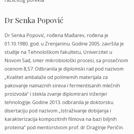
različitog porekla.
Dr Senka Popović
Dr Senka Popović, rođena Mađarev, rođena je
01.10.1980. god. u Zrenjaninu. Godine 2005. završila je
studije na Tehnološkom fakultetu, Univerzitet u
Novom Sad, smer mikrobiološki procesi, sa prosečnom
ocenom 8,57. Odbranila je diplomski rad pod nazivom
„Kvalitet ambalaže od polimemih materijala za
pakovanje namaznih sireva i fermentisanih mlečnih
proizvoda“ i stekla zvanje diplomirani inženjer
tehnologije. Godine 2013. odbranila je doktorsku
disertaciju pod nazivom „Istraživanje dobijanja i
karakterizacija kompozitnih filmova na bazi biljnih
proteina“ pod mentorstvom prof. dr Draginje Peričin.