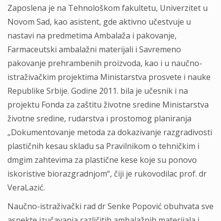
Zaposlena je na Tehnološkom fakultetu, Univerzitet u
Novom Sad, kao asistent, gde aktivno učestvuje u
nastavi na predmetima Ambalaža i pakovanje,
Farmaceutski ambalažni materijali i Savremeno
pakovanje prehrambenih proizvoda, kao i u naučno-
istraživačkim projektima Ministarstva prosvete i nauke
Republike Srbije. Godine 2011. bila je učesnik i na
projektu Fonda za zaštitu životne sredine Ministarstva
životne sredine, rudarstva i prostomog planiranja
„Dokumentovanje metoda za dokazivanje razgradivosti
plastičnih kesau skladu sa Pravilnikom o tehničkim i
dmgim zahtevima za plastične kese koje su ponovo
iskoristive biorazgradnjom“, čiji je rukovodilac prof. dr
VeraLazić.
Naučno-istraživački rad dr Senke Popović obuhvata sve
aspekte izučavanja različitih ambalažnih materijala i