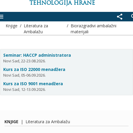
TEHNOLOGIJA HRANE
enu
share
se
Knjige
/
Literatura za
/
Biorazgradivi ambalažni
Ambalažu
materijali
Seminar: HACCP administratora
Novi Sad, 22-23.08.2026.
Kurs za ISO 22000 menadžera
Novi Sad, 05-06.09.2026.
Kurs za ISO 9001 menadžera
Novi Sad, 12-13.09.2026.
KNJIGE
|
Literatura za Ambalažu