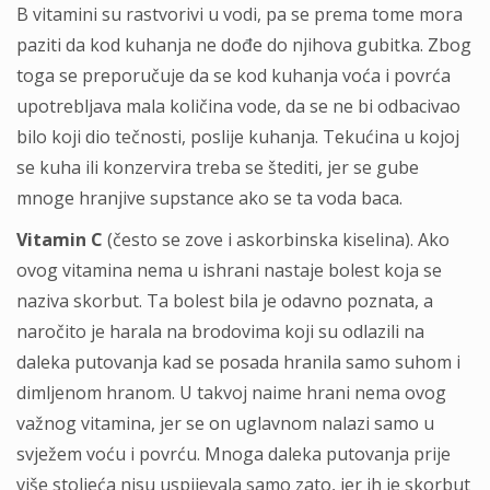
B vitamini su rastvorivi u vodi, pa se prema tome mora
paziti da kod kuhanja ne dođe do njihova gubitka. Zbog
toga se preporučuje da se kod kuhanja voća i povrća
upotrebljava mala količina vode, da se ne bi odbacivao
bilo koji dio tečnosti, poslije kuhanja. Tekućina u kojoj
se kuha ili konzervira treba se štediti, jer se gube
mnoge hranjive supstance ako se ta voda baca.
Vitamin C
(često se zove i askorbinska kiselina). Ako
ovog vitamina nema u ishrani nastaje bolest koja se
naziva skorbut. Ta bolest bila je odavno poznata, a
naročito je harala na brodovima koji su odlazili na
daleka putovanja kad se posada hranila samo suhom i
dimljenom hranom. U takvoj naime hrani nema ovog
važnog vitamina, jer se on uglavnom nalazi samo u
svježem voću i povrću. Mnoga daleka putovanja prije
više stoljeća nisu uspijevala samo zato, jer ih je skorbut