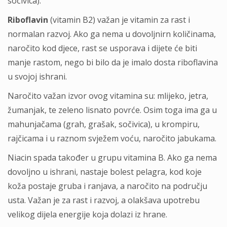
sočivica).
Riboflavin
(vitamin B2) važan je vitamin za rast i
normalan razvoj. Ako ga nema u dovoljnirn količinama,
naročito kod djece, rast se usporava i dijete će biti
manje rastom, nego bi bilo da je imalo dosta riboflavina
u svojoj ishrani.
Naročito važan izvor ovog vitamina su: mlijeko, jetra,
žumanjak, te zeleno lisnato povrće. Osim toga ima ga u
mahunjačama (grah, grašak, sočivica), u krompiru,
rajčicama i u raznom svježem voću, naročito jabukama.
Niacin spada također u grupu vitamina B. Ako ga nema
dovoljno u ishrani, nastaje bolest pelagra, kod koje
koža postaje gruba i ranjava, a naročito na području
usta. Važan je za rast i razvoj, a olakšava upotrebu
velikog dijela energije koja dolazi iz hrane.