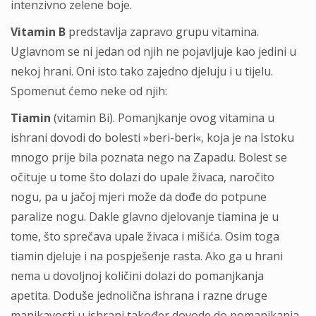
intenzivno zelene boje.
Vitamin B
predstavlja zapravo grupu vitamina.
Uglavnom se ni jedan od njih ne pojavljuje kao jedini u
nekoj hrani. Oni isto tako zajedno djeluju i u tijelu.
Spomenut ćemo neke od njih:
Tiamin
(vitamin Bi). Pomanjkanje ovog vitamina u
ishrani dovodi do bolesti »beri-beri«, koja je na Istoku
mnogo prije bila poznata nego na Zapadu. Bolest se
očituje u tome što dolazi do upale živaca, naročito
nogu, pa u jačoj mjeri može da dođe do potpune
paralize nogu. Dakle glavno djelovanje tiamina je u
tome, što sprečava upale živaca i mišića. Osim toga
tiamin djeluje i na pospješenje rasta. Ako ga u hrani
nema u dovoljnoj količini dolazi do pomanjkanja
apetita. Doduše jednolična ishrana i razne druge
manjkavosti u ishrani također dovode do pomanjkanja