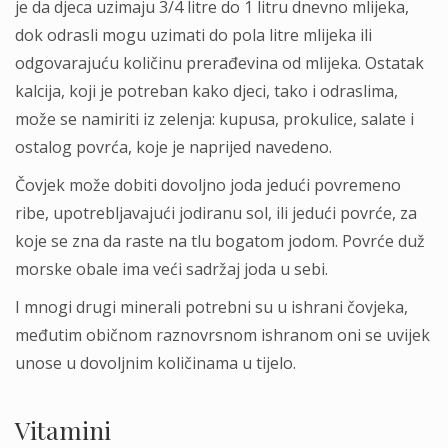
je da djeca uzimaju 3/4 litre do 1 litru dnevno mlijeka,
dok odrasli mogu uzimati do pola litre mlijeka ili
odgovarajuću količinu prerađevina od mlijeka. Ostatak
kalcija, koji je potreban kako djeci, tako i odraslima,
može se namiriti iz zelenja: kupusa, prokulice, salate i
ostalog povrća, koje je naprijed navedeno.
Čovjek može dobiti dovoljno joda jedući povremeno
ribe, upotrebljavajući jodiranu sol, ili jedući povrće, za
koje se zna da raste na tlu bogatom jodom. Povrće duž
morske obale ima veći sadržaj joda u sebi.
I mnogi drugi minerali potrebni su u ishrani čovjeka,
međutim običnom raznovrsnom ishranom oni se uvijek
unose u dovoljnim količinama u tijelo.
Vitamini