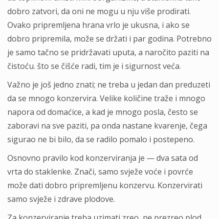
dobro zatvori, da oni ne mogu u nju više prodirati.
Ovako pripremljena hrana vrlo je ukusna, i ako se
dobro pripremila, može se držati i par godina. Potrebno
je samo tačno se pridržavati uputa, a naročito paziti na
čistoću. što se čišće radi, tim je i sigurnost veća.
Važno je još jedno znati; ne treba u jedan dan preduzeti
da se mnogo konzervira. Velike količine traže i mnogo
napora od domaćice, a kad je mnogo posla, često se
zaboravi na sve paziti, pa onda nastane kvarenje, čega
sigurao ne bi bilo, da se radilo pomalo i postepeno.
Osnovno pravilo kod konzerviranja je — dva sata od
vrta do staklenke. Znači, samo svježe voće i povrće
može dati dobro pripremljenu konzervu. Konzervirati
samo svježe i zdrave plodove.
Za konzerviranje treba uzimati zreo, ne prezreo plod.