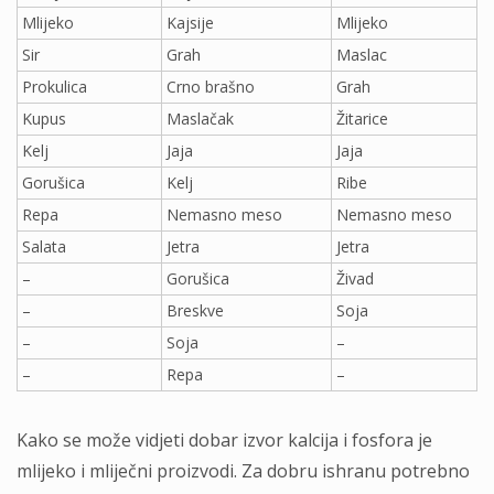
Mlijeko
Kajsije
Mlijeko
Sir
Grah
Maslac
Prokulica
Crno brašno
Grah
Kupus
Maslačak
Žitarice
Kelj
Jaja
Jaja
Gorušica
Kelj
Ribe
Repa
Nemasno meso
Nemasno meso
Salata
Jetra
Jetra
–
Gorušica
Živad
–
Breskve
Soja
–
Soja
–
–
Repa
–
Kako se može vidjeti dobar izvor kalcija i fosfora je
mlijeko i mliječni proizvodi. Za dobru ishranu potrebno