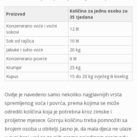
Količina za jeđnu osobu za
Proizvod
35 tjedana
Konzervirano voće i voćni
12 lit
sokovi
Sok od rajčica
10 lit
Jabuke i suho voće
20 kg
Konzervirano povrće
6 lit
Krumpir
25 kg
Kupus
15 do 20 kg svježeg ili kiselog
Ovdje je navedeno samo nekoliko najglavnijih vrsta
spremljenog voća i povrća, prema kojima se može
odrediti količina koja je potrebna kroz zimske i
proljetne mjesece. Gornju količinu treba pomnožiti sa
brojem osoba u obitelji. Jasno je, da mala djeca ne ulaze