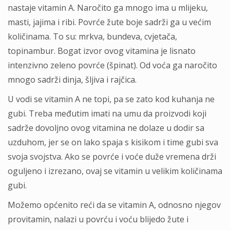
nastaje vitamin A. Naročito ga mnogo ima u mlijeku,
masti, jajima i ribi. Povrće žute boje sadrži ga u većim
količinama. To su: mrkva, bundeva, cvjetača,
topinambur. Bogat izvor ovog vitamina je lisnato
intenzivno zeleno povrće (špinat). Od voća ga naročito
mnogo sadrži dinja, šljiva i rajčica.
U vodi se vitamin A ne topi, pa se zato kod kuhanja ne
gubi. Treba međutim imati na umu da proizvodi koji
sadrže dovoljno ovog vitamina ne dolaze u dodir sa
uzduhom, jer se on lako spaja s kisikom i time gubi sva
svoja svojstva. Ako se povrće i voće duže vremena drži
oguljeno i izrezano, ovaj se vitamin u velikim količinama
gubi.
Možemo općenito reći da se vitamin A, odnosno njegov
provitamin, nalazi u povrću i voću blijedo žute i