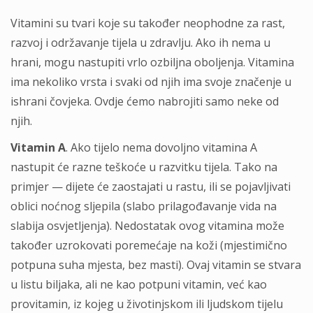
Vitamini su tvari koje su također neophodne za rast,
razvoj i održavanje tijela u zdravlju. Ako ih nema u
hrani, mogu nastupiti vrlo ozbiljna oboljenja. Vitamina
ima nekoliko vrsta i svaki od njih ima svoje značenje u
ishrani čovjeka. Ovdje ćemo nabrojiti samo neke od
njih.
Vitamin A
. Ako tijelo nema dovoljno vitamina A
nastupit će razne teškoće u razvitku tijela. Tako na
primjer — dijete će zaostajati u rastu, ili se pojavljivati
oblici noćnog sljepila (slabo prilagođavanje vida na
slabija osvjetljenja). Nedostatak ovog vitamina može
također uzrokovati poremećaje na koži (mjestimično
potpuna suha mjesta, bez masti). Ovaj vitamin se stvara
u listu biljaka, ali ne kao potpuni vitamin, već kao
provitamin, iz kojeg u životinjskom ili ljudskom tijelu