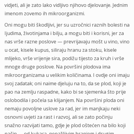
vidjeti, ali je zato lako vidljivo njihovo djelovanje. Jednim
imenom zovemo ih mikroorganizmi.
Oni mogu biti škodljivi, jer su uzročnici raznih bolesti na
Ijudima, životinjama i bilju, a mogu biti i korisni, jer za
nas vrše razne poslove — prevrijavaju mošt u vino, vino
u ocat, kisele kupus, siliraju hranu za stoku, kisele
mlijeko, vrše vrijenje sira, podižu tijesto za kruh i vrše
mnoge druge poslove. Na površini plodova ima
mikroorganizama u velikim količinama. I ovdje oni imaju
svoj zadatak; oni naime djeluju na to, da se plod, koji je
pao na zemlju raspadne, kako bi se sjemenka što prije
oslobodila i počela sa klijanjem. Na površini ploda oni
nemaju povoljne uslove za rad, jer im manjkaju neki
osnovni uvjeti za rast i razvoj, ali se zato počinju
snažno razvijati tamo, gdje je plod oštećen na bilo koji
način — od kukaca, nepažljivim branjem i drugim