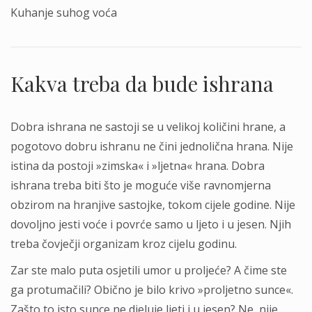
Kuhanje suhog voća
Kakva treba da bude ishrana
Dobra ishrana ne sastoji se u velikoj količini hrane, a
pogotovo dobru ishranu ne čini jednolična hrana. Nije
istina da postoji »zimska« i »ljetna« hrana. Dobra
ishrana treba biti što je moguće više ravnomjerna
obzirom na hranjive sastojke, tokom cijele godine. Nije
dovoljno jesti voće i povrće samo u ljeto i u jesen. Njih
treba čovječji organizam kroz cijelu godinu.
Zar ste malo puta osjetili umor u proljeće? A čime ste
ga protumačili? Obično je bilo krivo »proljetno sunce«.
Zašto to isto sunce ne djeluje ljeti i u jesen? Ne, nije