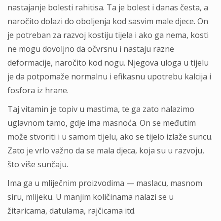
nastajanje bolesti rahitisa. Ta je bolest i danas česta, a
naročito dolazi do oboljenja kod sasvim male djece. On
je potreban za razvoj kostiju tijela i ako ga nema, kosti
ne mogu dovoljno da očvrsnu i nastaju razne
deformacije, naročito kod nogu. Njegova uloga u tijelu
je da potpomaže normalnu i efikasnu upotrebu kalcija i
fosfora iz hrane.
Taj vitamin je topiv u mastima, te ga zato nalazimo
uglavnom tamo, gdje ima masnoća. On se međutim
može stvoriti i u samom tijelu, ako se tijelo izlaže suncu.
Zato je vrlo važno da se mala djeca, koja su u razvoju,
što više sunčaju.
Ima ga u mliječnim proizvodima — maslacu, masnom
siru, mlijeku. U manjim količinama nalazi se u
žitaricama, datulama, rajčicama itd.