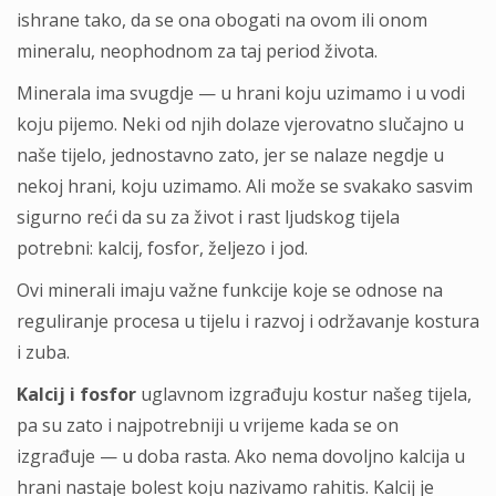
ishrane tako, da se ona obogati na ovom ili onom
mineralu, neophodnom za taj period života.
Minerala ima svugdje — u hrani koju uzimamo i u vodi
koju pijemo. Neki od njih dolaze vjerovatno slučajno u
naše tijelo, jednostavno zato, jer se nalaze negdje u
nekoj hrani, koju uzimamo. Ali može se svakako sasvim
sigurno reći da su za život i rast ljudskog tijela
potrebni: kalcij, fosfor, željezo i jod.
Ovi minerali imaju važne funkcije koje se odnose na
reguliranje procesa u tijelu i razvoj i održavanje kostura
i zuba.
Kalcij i fosfor
uglavnom izgrađuju kostur našeg tijela,
pa su zato i najpotrebniji u vrijeme kada se on
izgrađuje — u doba rasta. Ako nema dovoljno kalcija u
hrani nastaje bolest koju nazivamo rahitis. Kalcij je