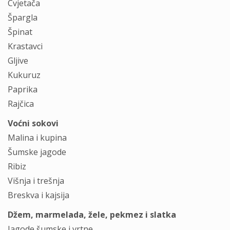
Cvjetača
Špargla
Špinat
Krastavci
Gljive
Kukuruz
Paprika
Rajčica
Voćni sokovi
Malina i kupina
Šumske jagode
Ribiz
Višnja i trešnja
Breskva i kajsija
Džem, marmelada, žele, pekmez i slatka
Jagode šumske i vrtne