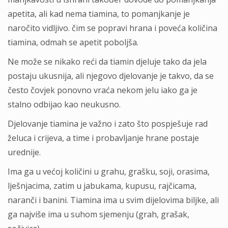
apetita, ali kad nema tiamina, to pomanjkanje je
naročito vidljivo. čim se popravi hrana i poveća količina
tiamina, odmah se apetit poboljša.
Ne može se nikako reći da tiamin djeluje tako da jela
postaju ukusnija, ali njegovo djelovanje je takvo, da se
često čovjek ponovno vraća nekom jelu iako ga je
stalno odbijao kao neukusno.
Djelovanje tiamina je važno i zato što pospješuje rad
želuca i crijeva, a time i probavljanje hrane postaje
urednije.
Ima ga u većoj količini u grahu, grašku, soji, orasima,
lješnjacima, zatim u jabukama, kupusu, rajčicama,
naranči i banini. Tiamina ima u svim dijelovima biljke, ali
ga najviše ima u suhom sjemenju (grah, grašak,