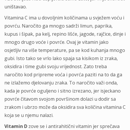
uništavao.
Vitamina C ima u dovoljnim količinama u svježem voću i
povrću. Naročito ga mnogo sadrži limun, paprika,
kupus i šipak, pa kelj, repino lišće, jagode, rajčice, dinje i
mnogo drugo voće i povrće. Ovaj je vitamin jako
osjetljiv na više temperature, pa se kod kuhanja mnogo
gubi. Isto tako se vrlo lako spaja sa kisikom iz zraka,
oksidira i time gubi svoju vrijednost. Zato treba
naročito kod pripreme voća i povrća paziti na to da ga
ne izlažemo djelovanju zraka. To naročito važi onda,
kada je povrće oguljeno i sitno izrezano, jer isjeckano
povrće čitavom svojom površinom dolazi u dodir sa
zrakom i ubrzo može da oksidira sva količina vitamina C
koja se u njemu nalazi.
Vitamin D
zove se i antirahitični vitamin jer sprečava