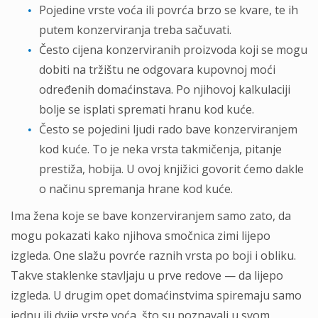
Pojedine vrste voća ili povrća brzo se kvare, te ih
putem konzerviranja treba sačuvati.
Često cijena konzerviranih proizvoda koji se mogu
dobiti na tržištu ne odgovara kupovnoj moći
određenih domaćinstava. Po njihovoj kalkulaciji
bolje se isplati spremati hranu kod kuće.
Često se pojedini ljudi rado bave konzerviranjem
kod kuće. To je neka vrsta takmičenja, pitanje
prestiža, hobija. U ovoj knjižici govorit ćemo dakle
o načinu spremanja hrane kod kuće.
Ima žena koje se bave konzerviranjem samo zato, da
mogu pokazati kako njihova smočnica zimi lijepo
izgleda. One slažu povrće raznih vrsta po boji i obliku.
Takve staklenke stavljaju u prve redove — da lijepo
izgleda. U drugim opet domaćinstvima spiremaju samo
jednu ili dvije vrste voća, što su poznavali u svom