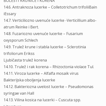
BOLESTI KRUNICE I KORENA
14.6. Antraknoza lucerke – Colletotrichum trifoliiBain
iEssary
14.7. Verticiliozno uvenuće lucerke -Verticillium albo-
atrum Reinke i Bert.
14.8. Fuzariozno uvenuće lucerke – Fusarium
oxysporum Schlech
14.9. Trulež krune i stabla lucerke – Sclerotinia
trifoliorum Erikss
Ljubičasta trulež korena
14.10. Trulež i rak korena – Rhizoctonia violace Tul.
14.11. Viroza lucerke – Alfalfa mosaik virus
Bakterijska oboljenja lucerke
14.12. Bakteriozna uvelost lucerke – Pseudomonas
syringae van Hall
14.13. Vilina kosica na lucerki – Cuscuta spp.