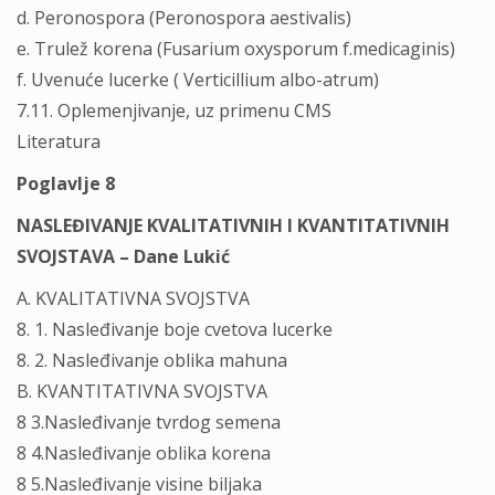
d. Peronospora (Peronospora aestivalis)
e. Trulež korena (Fusarium oxysporum f.medicaginis)
f. Uvenuće lucerke ( Verticillium albo-atrum)
7.11. Oplemenjivanje, uz primenu CMS
Literatura
Poglavlje 8
NASLEĐIVANJE KVALITATIVNIH I KVANTITATIVNIH
SVOJSTAVA – Dane Lukić
A. KVALITATIVNA SVOJSTVA
8. 1. Nasleđivanje boje cvetova lucerke
8. 2. Nasleđivanje oblika mahuna
B. KVANTITATIVNA SVOJSTVA
8 3.Nasleđivanje tvrdog semena
8 4.Nasleđivanje oblika korena
8 5.Nasleđivanje visine biljaka