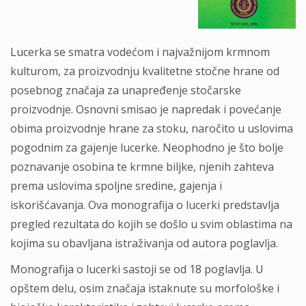
Lucerka se smatra vodećom i najvažnijom krmnom
kulturom, za proizvodnju kvalitetne stočne hrane od
posebnog značaja za unapređenje stočarske
proizvodnje. Osnovni smisao je napredak i povećanje
obima proizvodnje hrane za stoku, naročito u uslovima
pogodnim za gajenje lucerke. Neophodno je što bolje
poznavanje osobina te krmne biljke, njenih zahteva
prema uslovima spoljne sredine, gajenja i
iskorišćavanja. Ova monografija o lucerki predstavlja
pregled rezultata do kojih se došlo u svim oblastima na
kojima su obavljana istraživanja od autora poglavlja.
Monografija o lucerki sastoji se od 18 poglavlja. U
opštem delu, osim značaja istaknute su morfološke i