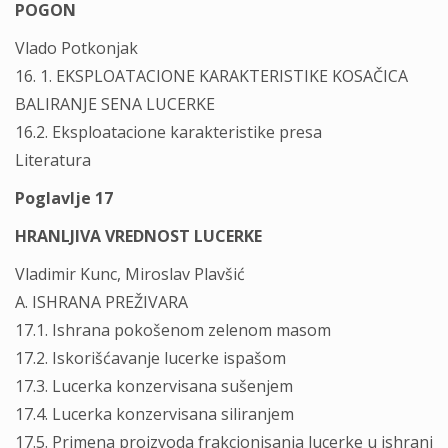
POGON
Vlado Potkonjak
16. 1. EKSPLOATACIONE KARAKTERISTIKE KOSAČICA
BALIRANJE SENA LUCERKE
16.2. Eksploatacione karakteristike presa
Literatura
Poglavlje 17
HRANLJIVA VREDNOST LUCERKE
Vladimir Kunc, Miroslav Plavšić
A. ISHRANA PREŽIVARA
17.1. Ishrana pokošenom zelenom masom
17.2. Iskorišćavanje lucerke ispašom
17.3. Lucerka konzervisana sušenjem
17.4. Lucerka konzervisana siliranjem
17.5. Primena proizvoda frakcionisanja lucerke u ishrani