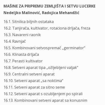
MAŠINE ZA PRIPREMU ZEMLJIŠTA I SETVU LUCERKE
Nedeljko Malinović, Radojica Mehandžić
16.1. Sitnilica biljnih ostataka
16.2. Tanjirača, kultivator, rotaciona drljača, freza
16.3. Navareni raonik
16.4. Ravnjač
16.5. Kombinovani setvospremač „germinator“
16.6. Klinasta drljača
16.7. Perasti kultivator
16.8. Setveni aparat tipa „ožljebljeni valjak“
16.9. Centralni setveni aparat
16.10. Setveni aparat „sa noktima“
16.11. Setveni aparat za sitno seme
16.12. Setveni aparat s ozubljenjem po spirali
16.13. Kombinovani setveni aparat sa konusnim