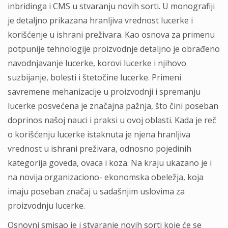
inbridinga i CMS u stvaranju novih sorti. U monografiji
je detaljno prikazana hranljiva vrednost lucerke i
korišćenje u ishrani preživara. Kao osnova za primenu
potpunije tehnologije proizvodnje detaljno je obrađeno
navodnjavanje lucerke, korovi lucerke i njihovo
suzbijanje, bolesti i štetočine lucerke. Primeni
savremene mehanizacije u proizvodnji i spremanju
lucerke posvećena je značajna pažnja, što čini poseban
doprinos našoj nauci i praksi u ovoj oblasti. Kada je reč
o korišćenju lucerke istaknuta je njena hranljiva
vrednost u ishrani preživara, odnosno pojedinih
kategorija goveda, ovaca i koza. Na kraju ukazano je i
na novija organizaciono- ekonomska obeležja, koja
imaju poseban značaj u sadašnjim uslovima za
proizvodnju lucerke.
Osnovni smisao je i stvaranje novih sorti koje će se