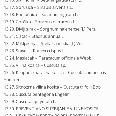
13.16. Sivi muhar – Setaria glauca (L) P.B.
13.17. Gorušica – Sinapis arvensis L.
13.18. Pomoćnica – Solanum nigrum L.
13.19. Gorčika – Sonchus oleraceus L.
13.20. Divlji sirak – Sorghum halepense (L) Pers.
13.21. Cistac – Stachus annua L.
13.22. Mišljakinja – Stellaria media (L) Vell.
13.23. Stavelj – Rumex crispus L.
13.24. Maslačak – Taraxacum officinale Webb.
13.25. Vilina kosica – Cuscuta sp.
13.26. Krupnozrna vilina kosica – Cuscuta campestris
Yuncker
13.27. Sitnozrna vilina kosica – Cuscuta trifolli Bob.
13.28. Cuscuta pentagona Engelm
13.29. Cuscuta epitymum L.
13.30. PREVENTIVNO SUZBIJANJE VILINE KOSICE