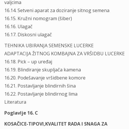
valjcima
16.14. Setveni aparat za doziranje sitnog semena
16.15. Kružni nomogram (šiber)
16.16. Ulagač
16.17. Diskosni ulagač
TEHNIKA UBIRANJA SEMENSKE LUCERKE
ADAPTACIJA ŽITNOG KOMBAJNA ZA VRŠIDBU LUCERKE
16.18. Pick – up uređaj
16.19. Blindiranje skupljača kamena
16.20. Podešavanje vršidbene komore
16.21. Postavljanje blindirnih šina
16.22. Postavljanje blindirnog lima
Literatura
Poglavlje 16. C
KOSAČICE-TIPOVI,KVALITET RADA I SNAGA ZA