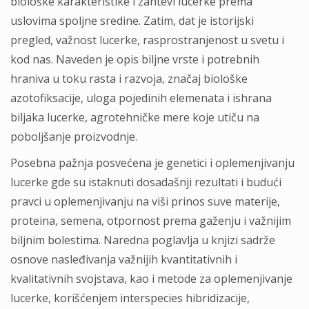
bioioške karakteristike i zahtevi lucerke prema
uslovima spoljne sredine. Zatim, dat je istorijski
pregled, važnost lucerke, rasprostranjenost u svetu i
kod nas. Naveden je opis biljne vrste i potrebnih
hraniva u toku rasta i razvoja, značaj biološke
azotofiksacije, uloga pojedinih elemenata i ishrana
biljaka lucerke, agrotehničke mere koje utiču na
poboljšanje proizvodnje.
Posebna pažnja posvećena je genetici i oplemenjivanju
lucerke gde su istaknuti dosadašnji rezultati i budući
pravci u oplemenjivanju na viši prinos suve materije,
proteina, semena, otpornost prema gaženju i važnijim
biljnim bolestima. Naredna poglavlja u knjizi sadrže
osnove nasleđivanja važnijih kvantitativnih i
kvalitativnih svojstava, kao i metode za oplemenjivanje
lucerke, korišćenjem interspecies hibridizacije,