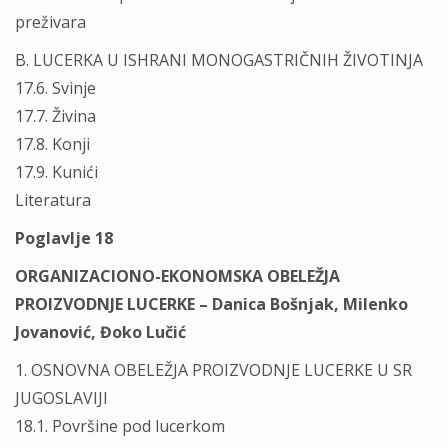
preživara
B. LUCERKA U ISHRANI MONOGASTRIČNIH ŽIVOTINJA
17.6. Svinje
17.7. Živina
17.8. Konji
17.9. Kunići
Literatura
Poglavlje 18
ORGANIZACIONO-EKONOMSKA OBELEŽJA
PROIZVODNJE LUCERKE – Danica Bošnjak, Milenko
Jovanović, Đoko Lučić
1. OSNOVNA OBELEŽJA PROIZVODNJE LUCERKE U SR
JUGOSLAVIJI
18.1. Površine pod lucerkom