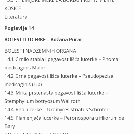
13.31. HEMIJSKE MERE ZA BORBU PROTIV VILINE
KOSICE
Literatura
Poglavlje 14
BOLESTI LUCERKE – Božana Purar
BOLESTI NADZEMNIH ORGANA
14.1. Crnilo stabla i pegavost lišća lucerke – Phoma
medicaginis Malbr.
14.2. Crna pegavost lišća lucerke – Pseudopeziza
medicaginis (Lib)
14.3. Mrka prstenasta pegavost lišća lucerke –
Stemphylium botryosum Wallroth
14.4. Rđa lucerke – Uromyces striatus Schroter.
14.5. Plamenjača lucerke – Peronospora trifiliorum de
Bary