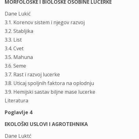
MORFOLOŠKE I BIOLOŠKE OSOBINE LUCERKE
Dane Lukić
3.1. Korenov sistem i njegov razvoj
3.2. Stabljika
3.3. List
3.4. Cvet
3.5. Mahuna
3.6. Seme
3.7. Rast i razvoj lucerke
3.8. Uticaj spoljnih faktora na oplodnju
3.9. Hemijski sastav biljne mase lucerke
Literatura
Poglavlje 4
EKOLOŠKI USLOVI I AGROTEHNIKA
Dane Luktć