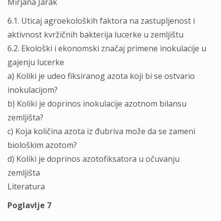
Mirjana Jarak
6.1. Uticaj agroekoloških faktora na zastupljenost i
aktivnost kvržičnih bakterija lucerke u zemljištu
6.2. Ekološki i ekonomski značaj primene inokulacije u
gajenju lucerke
a) Koliki je udeo fiksiranog azota koji bi se ostvario
inokulacijom?
b) Koliki je doprinos inokulacije azotnom bilansu
zemljišta?
c) Koja količina azota iz đubriva može da se zameni
biološkim azotom?
d) Koliki je doprinos azotofiksatora u očuvanju
zemljišta
Literatura
Poglavlje 7