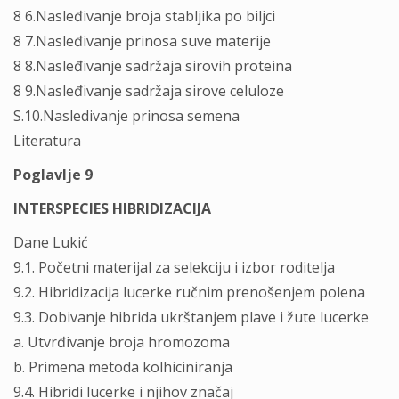
8 6.Nasleđivanje broja stabljika po biljci
8 7.Nasleđivanje prinosa suve materije
8 8.Nasleđivanje sadržaja sirovih proteina
8 9.Nasleđivanje sadržaja sirove celuloze
S.10.Nasledivanje prinosa semena
Literatura
Poglavlje 9
INTERSPECIES HIBRIDIZACIJA
Dane Lukić
9.1. Početni materijal za selekciju i izbor roditelja
9.2. Hibridizacija lucerke ručnim prenošenjem polena
9.3. Dobivanje hibrida ukrštanjem plave i žute lucerke
a. Utvrđivanje broja hromozoma
b. Primena metoda kolhiciniranja
9.4. Hibridi lucerke i njihov značaj