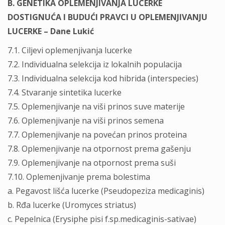
B. GENETIKA OPLEMENJIVANJA LUCERKE
DOSTIGNUĆA I BUDUĆI PRAVCI U OPLEMENJIVANJU
LUCERKE – Dane Lukić
7.1. Ciljevi oplemenjivanja lucerke
7.2. Individualna selekcija iz lokalnih populacija
7.3. Individualna selekcija kod hibrida (interspecies)
7.4. Stvaranje sintetika lucerke
7.5. Oplemenjivanje na viši prinos suve materije
7.6. Oplemenjivanje na viši prinos semena
7.7. Oplemenjivanje na povećan prinos proteina
7.8. Oplemenjivanje na otpornost prema gašenju
7.9. Oplemenjivanje na otpornost prema suši
7.10. Oplemenjivanje prema bolestima
a. Pegavost lišća lucerke (Pseudopeziza medicaginis)
b. Rđa lucerke (Uromyces striatus)
c. Pepelnica (Erysiphe pisi f.sp.medicaginis-sativae)