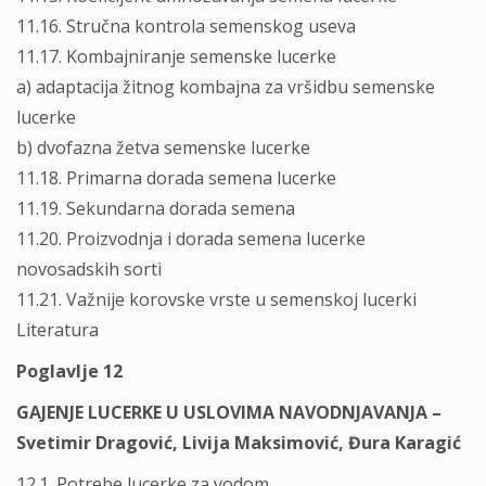
11.16. Stručna kontrola semenskog useva
11.17. Kombajniranje semenske lucerke
a) adaptacija žitnog kombajna za vršidbu semenske
lucerke
b) dvofazna žetva semenske lucerke
11.18. Primarna dorada semena lucerke
11.19. Sekundarna dorada semena
11.20. Proizvodnja i dorada semena lucerke
novosadskih sorti
11.21. Važnije korovske vrste u semenskoj lucerki
Literatura
Poglavlje 12
GAJENJE LUCERKE U USLOVIMA NAVODNJAVANJA –
Svetimir Dragović, Livija Maksimović, Đura Karagić
12.1. Potrebe lucerke za vodom