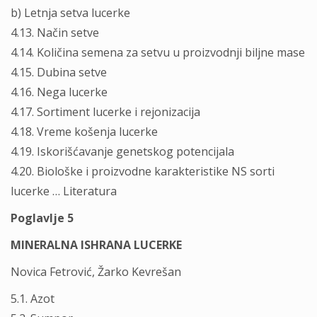
b) Letnja setva lucerke
4.13. Način setve
4.14. Količina semena za setvu u proizvodnji biljne mase
4.15. Dubina setve
4.16. Nega lucerke
4.17. Sortiment lucerke i rejonizacija
4.18. Vreme košenja lucerke
4.19. Iskorišćavanje genetskog potencijala
4.20. Biološke i proizvodne karakteristike NS sorti
lucerke … Literatura
Poglavlje 5
MINERALNA ISHRANA LUCERKE
Novica Fetrović, Žarko Kevrešan
5.1. Azot