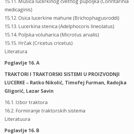
15.11. Mušica lucerkinog cvetnog pupoljka (Conntarinia
medicaginis)
15.12. Osica lucerkine mahune (Brichophagusroddi)
15.13. Lucerkina stenica (Adelphocoris lineolatus)
15.14. Poljska voluharica (Microtus arvalis)
15.15. Hrčak (Cricetus cricetus)
Literatura
Poglavlje 16. A
TRAKTORI I TRAKTORSKI SISTEMI U PROIZVODNJI
LUCERKE – Ratko Nikolić, Timofej Furman, Radojka
Gligorić, Lazar Savin
16.1. Izbor traktora
16.2. Formiranje traktorskih sistema
Literatuura
Poglavlje 16. B