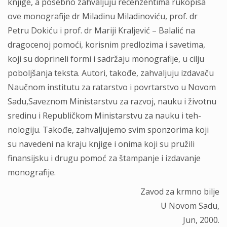
knjige, a posebno zahvaljuju recenzentima rukopisa
ove monografije dr Miladinu Miladinoviću, prof. dr
Petru Dokiću i prof. dr Mariji Kraljević – Balalić na
dragocenoj pomoći, korisnim predlozima i savetima,
koji su doprineli formi i sadržaju monografije, u cilju
poboljšanja teksta. Autori, takođe, zahvaljuju izdavaču
Naučnom institutu za ratarstvo i povrtarstvo u Novom
Sadu,Saveznom Ministarstvu za razvoj, nauku i životnu
sredinu i Republičkom Ministarstvu za nauku i teh-
nologiju. Takođe, zahvaljujemo svim sponzorima koji
su navedeni na kraju knjige i onima koji su pružili
finansijsku i drugu pomoć za štampanje i izdavanje
monografije.
Zavod za krmno bilje
U Novom Sadu,
Jun, 2000.