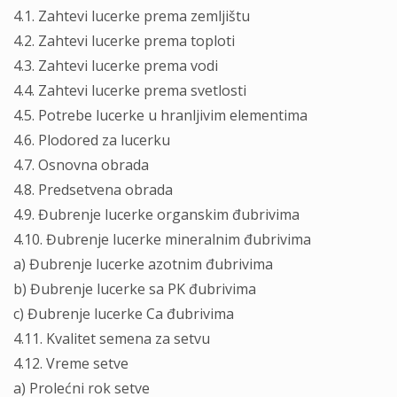
4.1. Zahtevi lucerke prema zemljištu
4.2. Zahtevi lucerke prema toploti
4.3. Zahtevi lucerke prema vodi
4.4. Zahtevi lucerke prema svetlosti
4.5. Potrebe lucerke u hranljivim elementima
4.6. Plodored za lucerku
4.7. Osnovna obrada
4.8. Predsetvena obrada
4.9. Đubrenje lucerke organskim đubrivima
4.10. Đubrenje lucerke mineralnim đubrivima
a) Đubrenje lucerke azotnim đubrivima
b) Đubrenje lucerke sa PK đubrivima
c) Đubrenje lucerke Ca đubrivima
4.11. Kvalitet semena za setvu
4.12. Vreme setve
a) Prolećni rok setve