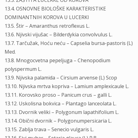
13.3. ZAŠTITA LUCERKE OD KOROVA
13.4. OSNOVNE BIOLOŠKE KARAKTERISTIKE
DOMINANTNIH KOROVA U LUCERKI
13.5. Štir – Amaranthus retroflexus L.
13.6. Njivski vijušac – Bilderdykia convolvulus L.
13.7. Tarčužak, Hoću neću – Capselia bursa-pastoris (L)
Med.
13.8. Mnogocvetna pepeljuga – Chenopodium
polyspermum L.
13.9. Njivska palamida – Cirsium arvense (L) Scop
13.10. Njivska mrtva kopriva – Lamium amplexicaule L.
13.11. Korovsko proso – Panicum crus – galli L.
13.12. Uskolisna bokvica – Plantago lanceolata L.
13.13. Dvornik veliki – Polygonum lapathifolium L.
13.14. Obični dvornik – Polygonumpersicaria L.
13.15. Zablja trava – Senecio vulgaris L.