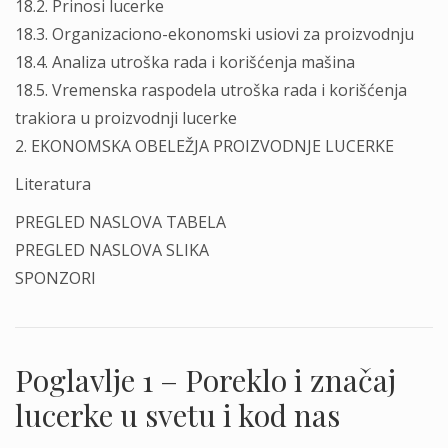
18.2. Prinosi lucerke
18.3. Organizaciono-ekonomski usiovi za proizvodnju
18.4. Analiza utroška rada i korišćenja mašina
18.5. Vremenska raspodela utroška rada i korišćenja
trakiora u proizvodnji lucerke
2. EKONOMSKA OBELEŽJA PROIZVODNJE LUCERKE
Literatura
PREGLED NASLOVA TABELA
PREGLED NASLOVA SLIKA
SPONZORI
Poglavlje 1 – Poreklo i značaj
lucerke u svetu i kod nas