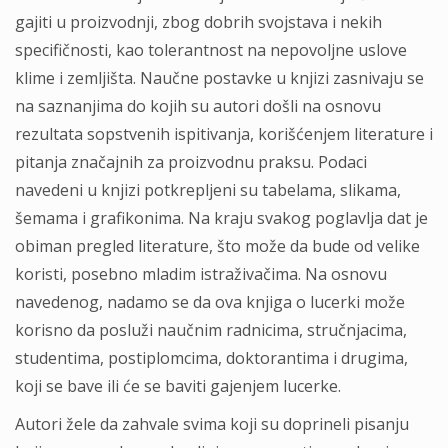
gajiti u proizvodnji, zbog dobrih svojstava i nekih
specifičnosti, kao tolerantnost na nepovoljne uslove
klime i zemljišta. Naučne postavke u knjizi zasnivaju se
na saznanjima do kojih su autori došli na osnovu
rezultata sopstvenih ispitivanja, korišćenjem literature i
pitanja značajnih za proizvodnu praksu. Podaci
navedeni u knjizi potkrepljeni su tabelama, slikama,
šemama i grafikonima. Na kraju svakog poglavlja dat je
obiman pregled literature, što može da bude od velike
koristi, posebno mladim istraživačima. Na osnovu
navedenog, nadamo se da ova knjiga o lucerki može
korisno da posluži naučnim radnicima, stručnjacima,
studentima, postiplomcima, doktorantima i drugima,
koji se bave ili će se baviti gajenjem lucerke.
Autori žele da zahvale svima koji su doprineli pisanju