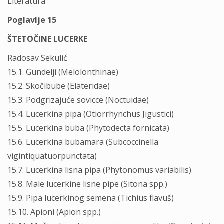
Literatura
Poglavlje 15
ŠTETOČINE LUCERKE
Radosav Sekulić
15.1. Gundelji (Melolonthinae)
15.2. Skočibube (Elateridae)
15.3. Podgrizajuće sovicce (Noctuidae)
15.4. Lucerkina pipa (Otiorrhynchus Jigustici)
15.5. Lucerkina buba (Phytodecta fornicata)
15.6. Lucerkina bubamara (Subcoccinella
vigintiquatuorpunctata)
15.7. Lucerkina lisna pipa (Phytonomus variabilis)
15.8. Male lucerkine lisne pipe (Sitona spp.)
15.9. Pipa lucerkinog semena (Tichius flavuš)
15.10. Apioni (Apion spp.)