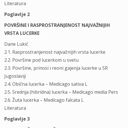
Literatura
Poglavlje 2
POVRŠINE I RASPROSTRANJENOST NAJVAŽNIJIH
VRSTA LUCERKE
Dane Lukić
2.1. Rasprostranjenost najvažnijih vrsta lucerke
2.2. Površine pod lucerkom u svetu
2.3. Površine, prinosi i reoni gajenja lucerke u SR
Jugoslaviji
2.4. Obična lucerka – Medicago sativa L
2.5. Srednja (hibridna) lucerka – Medicago media Pers
2.6. Žuta lucerka – Medicago falcata L
Literatura
Poglavlje 3