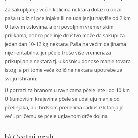
Za sakupljanje većih količina nektara dolazi u obzir
paša u blizini pčelinjaka ili na udaljenju najviše od 2 km.
U takvim uslovima, a pri povoljnim vremenskim
prilikama, dobro pčelinje društvo može da sakupi za
jedan dan 10-12 kg nektara. Paša na većim daljinama
nije rentabilna, jer pčele troše više vremenaza
prikupijanje nektara tj. u košnicu donose manje tovara
istog, a pri tome veće količine nektara upotrebe za
svoju ishranu.
U potrazi za hranom u ravnicama pčele lete i do 10 km.
U šumovitim krajevima pčele se udaljuju manje od
pčelinjaka, a u brdskim predelima radius izletanja je
veći, pri čemu se pčele uglavnom drže dolina.
b) Cvetni prah