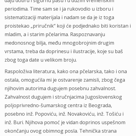
daju dobru i sigurnu pašu i u dužim vremenskim
periodima. Time sam se i ja rukovodio u izboru i
sistematizaciji materijala i nadam se da je iz toga
proistekao „priručnik“ koji će podjednako biti koristan i
mladim, a i starim pčelarima. Raspoznavanju
medonosnog bilja, među mnogobrojnim drugim
vrstama, treba da doprinesu i ilustracije, koje su baš
zbog toga date u velikom broju.
Raspoloživa literatura, kako ona pčelarska, tako i ona
ostala, omogućila mi je ostvarenje zamisli, zbog čega
njihovim autorima dugujem posebnu zahvalnost.
Zahvalnost dugujem i stručnjacima Jugoslovenskog
poIjoprivredno-šumarskog centra iz Beograda,
posebno inž. Popoviću, inž. Novakoviću, inž. Tošiću i
inž. Buri. Njihova pomoć je vidan doprinos uspešnom
okončanju ovog obimnog posla. Tehnička strana