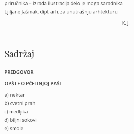
priručnika – izrada ilustracija delo je moga saradnika
Ljiljane Jašmak, dipl. arh. za unutrašnju arhtekturu.
K. J.
Sadržaj
PREDGOVOR
OPŠTE O PČELINJOJ PAŠI
a) nektar
b) cvetni prah
c) medljika
d) biljni sokovi
e) smole