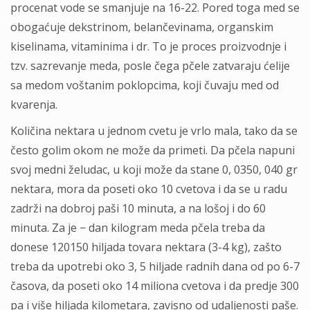
procenat vode se smanjuje na 16-22. Pored toga med se
obogaćuje dekstrinom, belančevinama, organskim
kiselinama, vitaminima i dr. To je proces proizvodnje i
tzv. sazrevanje meda, posle čega pčele zatvaraju ćelije
sa medom voštanim poklopcima, koji čuvaju med od
kvarenja.
Količina nektara u jednom cvetu je vrlo mala, tako da se
često golim okom ne može da primeti. Da pčela napuni
svoj medni želudac, u koji može da stane 0, 0350, 040 gr
nektara, mora da poseti oko 10 cvetova i da se u radu
zadrži na dobroj paši 10 minuta, a na lošoj i do 60
minuta. Za je − dan kilogram meda pčela treba da
donese 120150 hiljada tovara nektara (3-4 kg), zašto
treba da upotrebi oko 3, 5 hiljade radnih dana od po 6-7
časova, da poseti oko 14 miliona cvetova i da predje 300
pa i više hiljada kilometara, zavisno od udaljenosti paše.