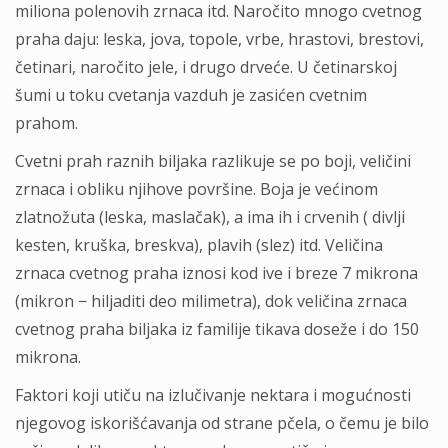
miliona polenovih zrnaca itd. Naročito mnogo cvetnog
praha daju: leska, jova, topole, vrbe, hrastovi, brestovi,
četinari, naročito jele, i drugo drveće. U četinarskoj
šumi u toku cvetanja vazduh je zasićen cvetnim
prahom.
Cvetni prah raznih biljaka razlikuje se po boji, veličini
zrnaca i obliku njihove površine. Boja je većinom
zlatnožuta (leska, maslačak), a ima ih i crvenih ( divlji
kesten, kruška, breskva), plavih (slez) itd. Veličina
zrnaca cvetnog praha iznosi kod ive i breze 7 mikrona
(mikron − hiljaditi deo milimetra), dok veličina zrnaca
cvetnog praha biljaka iz familije tikava doseže i do 150
mikrona.
Faktori koji utiču na izlučivanje nektara i mogućnosti
njegovog iskorišćavanja od strane pčela, o čemu je bilo