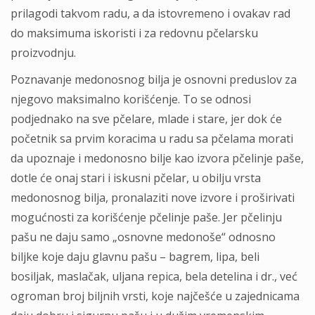
prilagodi takvom radu, a da istovremeno i ovakav rad
do maksimuma iskoristi i za redovnu pčelarsku
proizvodnju.
Poznavanje medonosnog bilja je osnovni preduslov za
njegovo maksimalno korišćenje. To se odnosi
podjednako na sve pčelare, mlade i stare, jer dok će
početnik sa prvim koracima u radu sa pčelama morati
da upoznaje i medonosno bilje kao izvora pčelinje paše,
dotle će onaj stari i iskusni pčelar, u obilju vrsta
medonosnog bilja, pronalaziti nove izvore i proširivati
mogućnosti za korišćenje pčelinje paše. Jer pčelinju
pašu ne daju samo „osnovne medonoše“ odnosno
biljke koje daju glavnu pašu – bagrem, lipa, beli
bosiljak, maslačak, uljana repica, bela detelina i dr., već
ogroman broj biljnih vrsti, koje najčešće u zajednicama