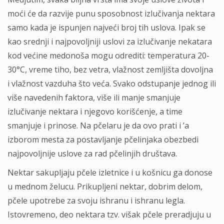
moći će da razvije punu sposobnost izlučivanja nektara
samo kada je ispunjen najveći broj tih uslova. Ipak se
kao srednji i najpovoljniji uslovi za izlučivanje nekatara
kod većine medonoša mogu odrediti: temperatura 20-
30°C, vreme tiho, bez vetra, vlažnost zemljišta dovoljna
i vlažnost vazduha što veća. Svako odstupanje jednog ili
više navedenih faktora, više ili manje smanjuje
izlučivanje nektara i njegovo korišćenje, a time
smanjuje i prinose. Na pčelaru je da ovo prati i ’a
izborom mesta za postavljanje pčelinjaka obezbedi
najpovoljnije uslove za rad pčelinjih društava.
Nektar sakupljaju pčele izletnice i u košnicu ga donose
u mednom želucu. Prikupljeni nektar, dobrim delom,
pčele upotrebe za svoju ishranu i ishranu legla.
Istovremeno, deo nektara tzv. višak pčele preradjuju u