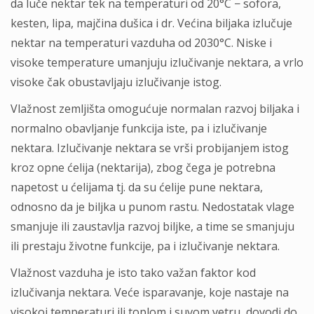
da luče nektar tek na temperaturi od 20°C − sofora,
kesten, lipa, majčina dušica i dr. Većina biljaka izlučuje
nektar na temperaturi vazduha od 2030°C. Niske i
visoke temperature umanjuju izlučivanje nektara, a vrlo
visoke čak obustavljaju izlučivanje istog.
Vlažnost zemljišta omogućuje normalan razvoj biljaka i
normalno obavljanje funkcija iste, pa i izlučivanje
nektara. Izlučivanje nektara se vrši probijanjem istog
kroz opne ćelija (nektarija), zbog čega je potrebna
napetost u ćelijama tj. da su ćelije pune nektara,
odnosno da je biljka u punom rastu. Nedostatak vlage
smanjuje ili zaustavlja razvoj biljke, a time se smanjuju
ili prestaju životne funkcije, pa i izlučivanje nektara.
Vlažnost vazduha je isto tako važan faktor kod
izlučivanja nektara. Veće isparavanje, koje nastaje na
visokoj temperaturi ili toplom i suvom vetru, dovodi do