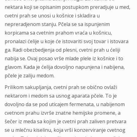
nektara koji se opisanim postupkom preradjuje u med,
cvetni prah se unosi u košnice i skladira u
nepreradjenom stanju. Pčela se sa ispunjenim
korpicama sa cvetnim prahom vraća u košnicu,
pronalazi ćelije u koje će istovariti svoj tovar i istovara
ga. Radi obezbedjenja od plesni, cvetni prah u ćeliji
nabija se. Ovaj posao vrše mlade plele iz košnice i to
glavom. Kada je ćelija dovoljno napunjena i nabijena,
pčele je zaliju medom.
Prilikom sakupljanja, cvetni prah se obično ovlaži
nektarom i medom sa usnog aparata pčele. To je
dovoljno da se pod uticajem fermenata, u nabijenom
cvetnom prahu izvrše znatne hemijske promene, a
šečer iz meda sa kojim je cvetni prah zaliven pretvara
se u mlečnu kiselinu, koja vrši konzerviranje cvetnog