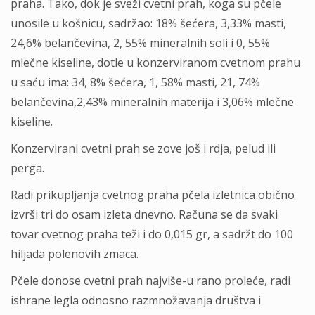
praha. Tako, dok je sveži cvetni prah, koga su pčele
unosile u košnicu, sadržao: 18% šećera, 3,33% masti,
24,6% belančevina, 2, 55% mineralnih soli i 0, 55%
mlečne kiseline, dotle u konzerviranom cvetnom prahu
u saću ima: 34, 8% šećera, 1, 58% masti, 21, 74%
belančevina,2,43% mineralnih materija i 3,06% mlečne
kiseline.
Konzervirani cvetni prah se zove još i rdja, pelud ili
perga.
Radi prikupljanja cvetnog praha pčela izletnica obično
izvrši tri do osam izleta dnevno. Računa se da svaki
tovar cvetnog praha teži i do 0,015 gr, a sadržt do 100
hiljada polenovih zmaca.
Pčele donose cvetni prah najviše-u rano proleće, radi
ishrane legla odnosno razmnožavanja društva i