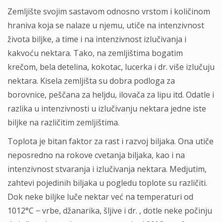
Zemljište svojim sastavom odnosno vrstom i količinom
hraniva koja se nalaze u njemu, utiče na intenzivnost
života biljke, a time i na intenzivnost izlučivanja i
kakvoću nektara. Tako, na zemljištima bogatim
krečom, bela detelina, kokotac, lucerka i dr. više izlučuju
nektara. Kisela zemljišta su dobra podloga za
borovnice, peščana za heljdu, ilovača za lipu itd. Odatle i
razlika u intenzivnosti u izlučivanju nektara jedne iste
biljke na različitim zemljištima.
Toplota je bitan faktor za rast i razvoj biljaka. Ona utiče
neposredno na rokove cvetanja biljaka, kao i na
intenzivnost stvaranja i izlučivanja nektara. Medjutim,
zahtevi pojedinih biljaka u pogledu toplote su različiti.
Dok neke biljke luče nektar već na temperaturi od
1012°C − vrbe, džanarika, šljive i dr. , dotle neke počinju