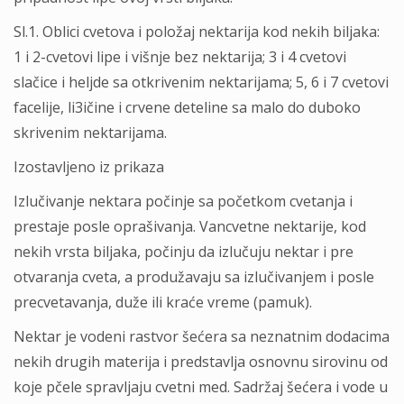
Sl.1. Oblici cvetova i položaj nektarija kod nekih biljaka:
1 i 2-cvetovi lipe i višnje bez nektarija; 3 i 4 cvetovi
slačice i heljde sa otkrivenim nektarijama; 5, 6 i 7 cvetovi
facelije, li3ičine i crvene deteline sa malo do duboko
skrivenim nektarijama.
Izostavljeno iz prikaza
Izlučivanje nektara počinje sa početkom cvetanja i
prestaje posle oprašivanja. Vancvetne nektarije, kod
nekih vrsta biljaka, počinju da izlučuju nektar i pre
otvaranja cveta, a produžavaju sa izlučivanjem i posle
precvetavanja, duže ili kraće vreme (pamuk).
Nektar je vodeni rastvor šećera sa neznatnim dodacima
nekih drugih materija i predstavlja osnovnu sirovinu od
koje pčele spravljaju cvetni med. Sadržaj šećera i vode u