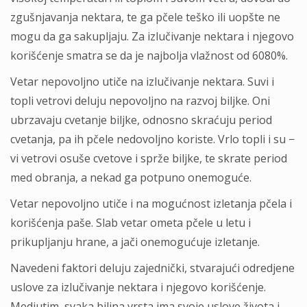
zgušnjavanja nektara, te ga pčele teško ili uopšte ne
mogu da ga sakupljaju. Za izlučivanje nektara i njegovo
korišćenje smatra se da je najbolja vlažnost od 6080%.
Vetar nepovoljno utiče na izlučivanje nektara. Suvi i
topli vetrovi deluju nepovoljno na razvoj biljke. Oni
ubrzavaju cvetanje biljke, odnosno skraćuju period
cvetanja, pa ih pčele nedovoljno koriste. Vrlo topli i su −
vi vetrovi osuše cvetove i sprže biljke, te skrate period
med obranja, a nekad ga potpuno onemoguće.
Vetar nepovoljno utiče i na mogućnost izletanja pčela i
korišćenja paše. Slab vetar ometa pčele u letu i
prikupljanju hrane, a jači onemogućuje izletanje.
Navedeni faktori deluju zajednički, stvarajući odredjene
uslove za izlučivanje nektara i njegovo korišćenje.
Medjutim, svaka biljna vrsta ima svoje uslove života i