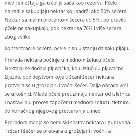
med i smeštaju ga u ćelije saća kao rezervu. Pčele
najradije sakupljaju nektar koji sadrži oko 50% šećera.
Nektar sa malim procentom šećera do 5% , po pravilu
pčele ne sakupljaju, dok nektar sa 70% i više šećera,
zbog velike
koncentracije šećera, pčele nisu u stanju da sakupljaju.
Prerada nektara počinje u mednom želucu pčele.
Nektaru se dodaje pljuvačka, koju izlučuju pljuvačne
žljezde, pod dejstvom koje tršćani šećer nektara
pretvara se u groždjani i voćni šećer. Dalja obrada vrši
se u košnici. Mlade pčele preuzimaju nektar od izletnica
i nastavljaju proces započet u mednom želucu izletnice,
do konačnog njegovog pretvaranja u med.
Preradom menja se hemijski sastav nektara i gubi voda.
Tršćani šećer se pretvara u groždjani i voćni, a