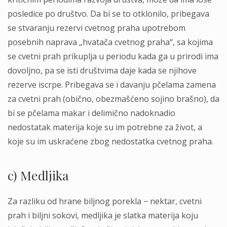
posledice po društvo. Da bi se to otklonilo, pribegava
se stvaranju rezervi cvetnog praha upotrebom
posebnih naprava „hvatača cvetnog praha“, sa kojima
se cvetni prah prikuplja u periodu kada ga u prirodi ima
dovoljno, pa se isti društvima daje kada se njihove
rezerve iscrpe. Pribegava se i davanju pčelama zamena
za cvetni prah (obično, obezmašćeno sojino brašno), da
bi se pčelama makar i delimično nadoknadio
nedostatak materija koje su im potrebne za život, a
koje su im uskraćene zbog nedostatka cvetnog praha.
c) Medljika
Za razliku od hrane biljnog porekla − nektar, cvetni
prah i biljni sokovi, medljika je slatka materija koju