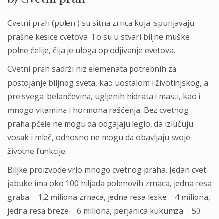
Cvetni prah (polen ) su sitna zrnca koja ispunjavaju
prašne kesice cvetova. To su u stvari biljne muške
polne ćelije, čija je uloga oplodjivanje evetova.
Cvetni prah sadrži niz elemenata potrebnih za
postojanje biljnog sveta, kao uostalom i životinjskog, a
pre svega: belančevina, ugljenih hidrata i masti, kao i
mnogo vitamina i hormona rašćenja. Bez cvetnog
praha pčele ne mogu da odgajaju leglo, da izlučuju
vosak i mleč, odnosno ne mogu da obavljaju svoje
životne funkcije.
Biljke proizvode vrlo mnogo cvetnog praha. Jedan cvet
jabuke ima oko 100 hiljada polenovih zrnaca, jedna resa
graba − 1,2 miliona zrnaca, jedna resa leske − 4 miliona,
jedna resa breze − 6 miliona, perjanica kukumza − 50