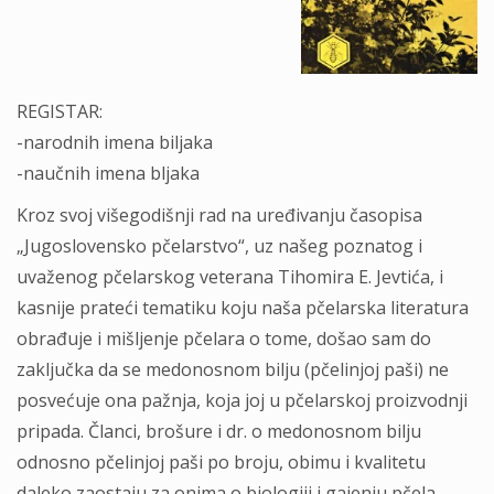
REGISTAR:
-narodnih imena biljaka
-naučnih imena bljaka
Kroz svoj višegodišnji rad na uređivanju časopisa
„Jugoslovensko pčelarstvo“, uz našeg poznatog i
uvaženog pčelarskog veterana Tihomira E. Jevtića, i
kasnije prateći tematiku koju naša pčelarska literatura
obrađuje i mišljenje pčelara o tome, došao sam do
zaključka da se medonosnom bilju (pčelinjoj paši) ne
posvećuje ona pažnja, koja joj u pčelarskoj proizvodnji
pripada. Članci, brošure i dr. o medonosnom bilju
odnosno pčelinjoj paši po broju, obimu i kvalitetu
daleko zaostaju za onima o biologiji i gajenju pčela,