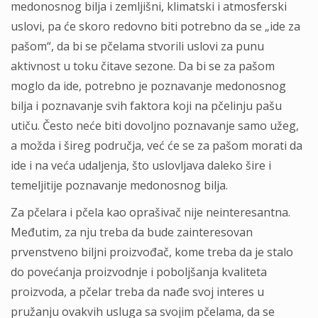
medonosnog bilja i zemljišni, klimatski i atmosferski
uslovi, pa će skoro redovno biti potrebno da se „ide za
pašom“, da bi se pčelama stvorili uslovi za punu
aktivnost u toku čitave sezone. Da bi se za pašom
moglo da ide, potrebno je poznavanje medonosnog
bilja i poznavanje svih faktora koji na pčelinju pašu
utiču. Često neće biti dovoljno poznavanje samo užeg,
a možda i šireg područja, već će se za pašom morati da
ide i na veća udaljenja, što uslovljava daleko šire i
temeljitije poznavanje medonosnog bilja.
Za pčelara i pčela kao oprašivač nije neinteresantna.
Međutim, za nju treba da bude zainteresovan
prvenstveno biljni proizvođač, kome treba da je stalo
do povećanja proizvodnje i poboljšanja kvaliteta
proizvoda, a pčelar treba da nađe svoj interes u
pružanju ovakvih usluga sa svojim pčelama, da se