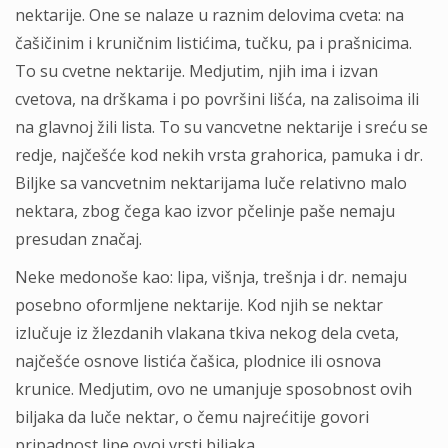
nektarije. One se nalaze u raznim delovima cveta: na
čašičinim i kruničnim listićima, tučku, pa i prašnicima.
To su cvetne nektarije. Medjutim, njih ima i izvan
cvetova, na drškama i po površini lišća, na zalisoima ili
na glavnoj žili lista. To su vancvetne nektarije i sreću se
redje, najčešće kod nekih vrsta grahorica, pamuka i dr.
Biljke sa vancvetnim nektarijama luče relativno malo
nektara, zbog čega kao izvor pčelinje paše nemaju
presudan značaj.
Neke medonoše kao: lipa, višnja, trešnja i dr. nemaju
posebno oformljene nektarije. Kod njih se nektar
izlučuje iz žlezdanih vlakana tkiva nekog dela cveta,
najčešće osnove listića čašica, plodnice ili osnova
krunice. Medjutim, ovo ne umanjuje sposobnost ovih
biljaka da luče nektar, o čemu najrećitije govori
pripadnost lipe ovoj vrsti biljaka.