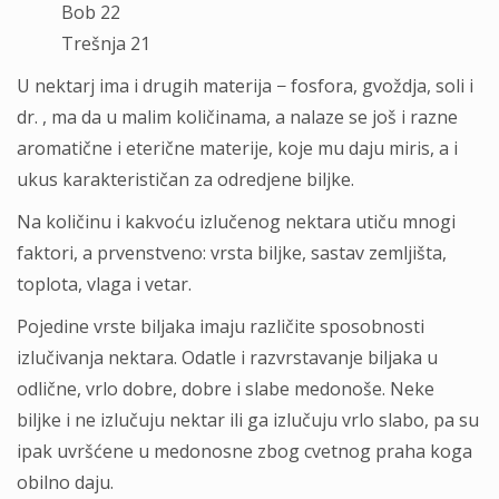
Bob 22
Trešnja 21
U nektarj ima i drugih materija − fosfora, gvoždja, soli i
dr. , ma da u malim količinama, a nalaze se još i razne
aromatične i eterične materije, koje mu daju miris, a i
ukus karakterističan za odredjene biljke.
Na količinu i kakvoću izlučenog nektara utiču mnogi
faktori, a prvenstveno: vrsta biljke, sastav zemljišta,
toplota, vlaga i vetar.
Pojedine vrste biljaka imaju različite sposobnosti
izlučivanja nektara. Odatle i razvrstavanje biljaka u
odlične, vrlo dobre, dobre i slabe medonoše. Neke
biljke i ne izlučuju nektar ili ga izlučuju vrlo slabo, pa su
ipak uvršćene u medonosne zbog cvetnog praha koga
obilno daju.