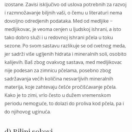
izostane. Zavisi isključivo od uslova potrebnih za razvoj
i razmnožavanje biljnih vaši, o čemu u literaturi nema
dovoljno odredjenih podataka. Med od medljike −
medljikovac, je veoma cenjen u ljudskoj ishrani, a isto
tako dobro služi i u redovnoj ishrani pčela u toku
sezone. Po svom sastavu razlikuje se od cvetnog meda,
jer sadrži više ugljenih hidrata i mineralnih soli, osobito
kalijevih. Baš zbog ovakvog sastava, med medljikovac
nije podesan za zimnicu pčelama, posebno zbog
sadržavanja većih količina nesvarljivih mineralnih
materija, koje zahtevaju češće pročišćavanje pčela.
Kako je to zimi, vrlo često u dužem vremenskom
periodu nemoguće, to dolazi do proliva kod pčela, pa i
do njihovog uginuća.
d) Biljni sokovi