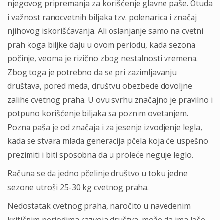
njegovog pripremanja za korišćenje glavne paše. Otuda
i važnost ranocvetnih biljaka tzv. polenarica i značaj
njihovog iskorišćavanja. Ali oslanjanje samo na cvetni
prah koga biljke daju u ovom periodu, kada sezona
počinje, veoma je rizično zbog nestalnosti vremena.
Zbog toga je potrebno da se pri zazimljavanju
društava, pored meda, društvu obezbede dovoljne
zalihe cvetnog praha. U ovu svrhu značajno je pravilno i
potpuno korišćenje biljaka sa poznim ovetanjem.
Pozna paša je od značaja i za jesenje izvodjenje legla,
kada se stvara mlada generacija pčela koja će uspešno
prezimiti i biti sposobna da u proleće neguje leglo.
Računa se da jedno pčelinje društvo u toku jedne
sezone utroši 25-30 kg cvetnog praha.
Nedostatak cvetnog praha, naročito u navedenim
kritičnim periodima razvoja društva, može da ima loše