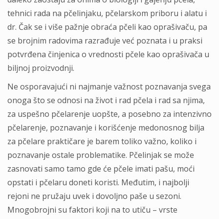
tehnici rada na pčelinjaku, pčelarskom priboru i alatu i
dr. Čak se i više pažnje obraća pčeli kao oprašivaču, pa
se brojnim radovima razrađuje već poznata i u praksi
potvrđena činjenica o vrednosti pčele kao oprašivača u
biljnoj proizvodnji.
Ne osporavajući ni najmanje važnost poznavanja svega
onoga što se odnosi na život i rad pčela i rad sa njima,
za uspešno pčelarenje uopšte, a posebno za intenzivno
pčelarenje, poznavanje i korišćenje medonosnog bilja
za pčelare praktičare je barem toliko važno, koliko i
poznavanje ostale problematike. Pčelinjak se može
zasnovati samo tamo gde će pčele imati pašu, moći
opstati i pčelaru doneti koristi. Međutim, i najbolji
rejoni ne pružaju uvek i dovoljno paše u sezoni.
Mnogobrojni su faktori koji na to utiču – vrste