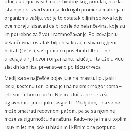
izlučuju biljne vaši. Ona je životinjskog porekla, ma da
ista nije proizvod varenja ili drugih promena materija u
organizmu vašiju, već je to ostatak biljnih sokova koje
ove moraju isisavati da bi došle do belančevina, koje su
im potrebne za život i razmnožavanje. Po izdvajanju
belančevina, ostatak biljnih sokova, u stvari ugljeni
hidrati (šećer), vaši pomoću posebnih filtracionih
uredjaja u njihovom organizmu, izlučuju i talože u vidu
slatkih kapljica, prvenstveno po lišću drveća.
Medljika se najčešće pojavljuje na hrastu, lipi, jasici,
leski, kestenu i dr., a ima je i na nekim crnogoricama −
jeli, smrči, boru i arišu. Njeno izlučivanje se vrši
uglavnom u junu, julu i avgustu. Medjutim, ona se ne
može smatrati redovnom pašom, pa se sa njom ne
može sa sigurnošću da računa. Redovno je ima u toplim
i suvim letima, dok u hladnim i kišnim ona potpuno