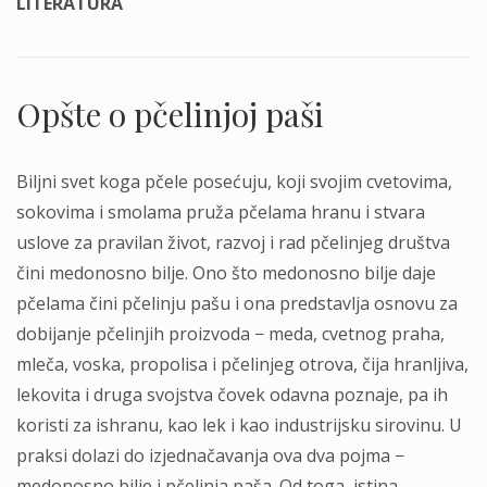
LITERATURA
Opšte o pčelinjoj paši
Biljni svet koga pčele posećuju, koji svojim cvetovima,
sokovima i smolama pruža pčelama hranu i stvara
uslove za pravilan život, razvoj i rad pčelinjeg društva
čini medonosno bilje. Ono što medonosno bilje daje
pčelama čini pčelinju pašu i ona predstavlja osnovu za
dobijanje pčelinjih proizvoda − meda, cvetnog praha,
mleča, voska, propolisa i pčelinjeg otrova, čija hranljiva,
lekovita i druga svojstva čovek odavna poznaje, pa ih
koristi za ishranu, kao lek i kao industrijsku sirovinu. U
praksi dolazi do izjednačavanja ova dva pojma −
medonosno bilje i pčelinja paša. Od toga, istina,