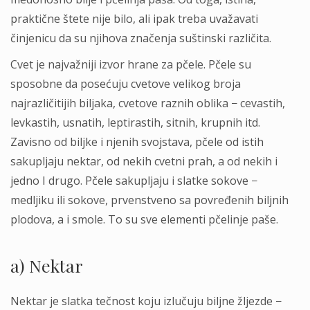
praktične štete nije bilo, ali ipak treba uvažavati
činjenicu da su njihova značenja suštinski različita.
Cvet je najvažniji izvor hrane za pčele. Pčele su
sposobne da posećuju cvetove velikog broja
najrazličitijih biljaka, cvetove raznih oblika − cevastih,
levkastih, usnatih, leptirastih, sitnih, krupnih itd.
Zavisno od biljke i njenih svojstava, pčele od istih
sakupljaju nektar, od nekih cvetni prah, a od nekih i
jedno I drugo. Pčele sakupljaju i slatke sokove −
medljiku ili sokove, prvenstveno sa povređenih biljnih
plodova, a i smole. To su sve elementi pčelinje paše.
a) Nektar
Nektar je slatka tečnost koju izlučuju biljne žljezde −