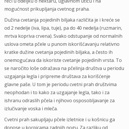
reči u odeljku o nektaru, uglavnom utiču i na
mogućnost prikupljanja cvetnog praha.
Dužina cvetanja pojedinih biljaka različita je i kreće se
od 2 nedelje (iva, lipa, tuje), pa do 40 nedelja (ruzmarin,
mrtva kopriva crvena). Svako odstupanje od normalnih
uslova ometa pčele u punom iskorišćavanju relativno
kratke dužine cvetanja pojedinih biljaka, a često ih
onemogućava da iskoriste cvetanje pojedinih vrsta. To
se naročito loše odražava na pčelinja društva u periodu
uzgajanja legla i pripreme društava za korišćenje
glavne paše. U tom je periodu cvetni prah društvima
neophodan i to kako za uzgajanje legla, tako i za
ishranu odraslih pčela i njihovo osposobljavanje za
izlučivanje voska i mleča.
Cvetni prah sakupljaju pčele izletnice i u košnicu ga
donose u korpicama zadnjih nogu. Za razliku od