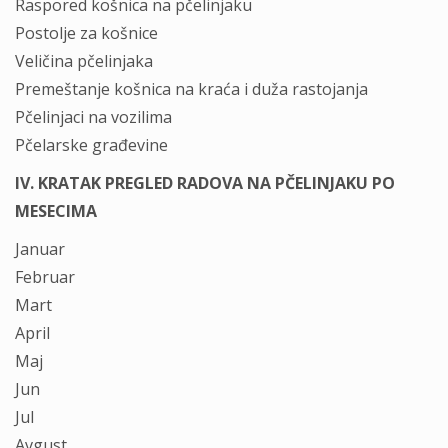
Raspored košnica na pčelinjaku
Postolje za košnice
Veličina pčelinjaka
Premeštanje košnica na kraća i duža rastojanja
Pčelinjaci na vozilima
Pčelarske građevine
IV. KRATAK PREGLED RADOVA NA PČELINJAKU PO
MESECIMA
Januar
Februar
Mart
April
Maj
Jun
Jul
Avgust