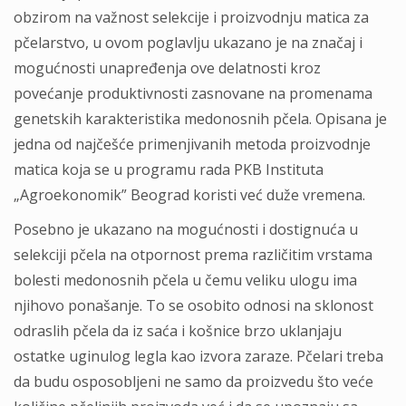
obzirom na važnost selekcije i proizvodnju matica za
pčelarstvo, u ovom poglavlju ukazano je na značaj i
mogućnosti unapređenja ove delatnosti kroz
povećanje produktivnosti zasnovane na promenama
genetskih karakteristika medonosnih pčela. Opisana je
jedna od najčešće primenjivanih metoda proizvodnje
matica koja se u programu rada PKB Instituta
„Agroekonomik” Beograd koristi već duže vremena.
Posebno je ukazano na mogućnosti i dostignuća u
selekciji pčela na otpornost prema različitim vrstama
bolesti medonosnih pčela u čemu veliku ulogu ima
njihovo ponašanje. To se osobito odnosi na sklonost
odraslih pčela da iz saća i košnice brzo uklanjaju
ostatke uginulog legla kao izvora zaraze. Pčelari treba
da budu osposobljeni ne samo da proizvedu što veće