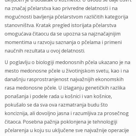
na značaj pčelarstva kao privredne delatnosti i na
mogućnosti bavljenja pčelarstvom različitih kategorija
stanovništva. Kratak pregled istorijata pčelarstva
omogućava čitaocu da se upozna sa najznačajnijim
momentima u razvoju saznanja o pčelama i primeni
naučnih rezultata u ovoj delatnosti.
U poglavlju o biologiji medonosnih pčela ukazano je na
mesto medonosne pčele u životinjskom svetu, kao i na
današnju rasprostranjenost najvažnijih ekonomskih
rasa medonosne pčele. U izlaganju genetičkih razlika
ponašanja i podele rada u košnici i van košnice,
pokušalo se da sva ova razmatranja budu što
konciznija, ali dovoljno jasna i razumljiva za prosečnog
čitaoca. Posebna pažnja poklonjena je tehnologiji
pčelarenja u koju su uključene sve najvažnije operacije