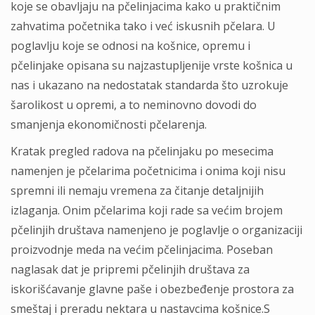
koje se obavljaju na pčelinjacima kako u praktičnim
zahvatima početnika tako i već iskusnih pčelara. U
poglavlju koje se odnosi na košnice, opremu i
pčelinjake opisana su najzastupljenije vrste košnica u
nas i ukazano na nedostatak standarda što uzrokuje
šarolikost u opremi, a to neminovno dovodi do
smanjenja ekonomičnosti pčelarenja.
Kratak pregled radova na pčelinjaku po mesecima
namenjen je pčelarima početnicima i onima koji nisu
spremni ili nemaju vremena za čitanje detaljnijih
izlaganja. Onim pčelarima koji rade sa većim brojem
pčelinjih društava namenjeno je poglavlje o organizaciji
proizvodnje meda na većim pčelinjacima. Poseban
naglasak dat je pripremi pčelinjih društava za
iskorišćavanje glavne paše i obezbeđenje prostora za
smeštaj i preradu nektara u nastavcima košnice.S