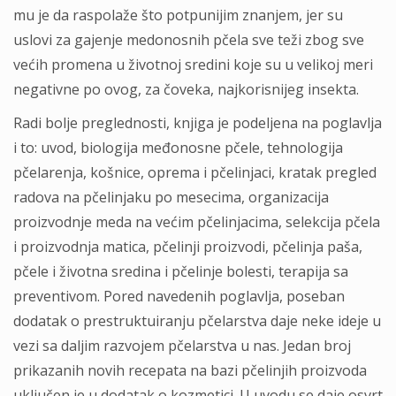
mu je da raspolaže što potpunijim znanjem, jer su
uslovi za gajenje medonosnih pčela sve teži zbog sve
većih promena u životnoj sredini koje su u velikoj meri
negativne po ovog, za čoveka, najkorisnijeg insekta.
Radi bolje preglednosti, knjiga je podeljena na poglavlja
i to: uvod, biologija međonosne pčele, tehnologija
pčelarenja, košnice, oprema i pčelinjaci, kratak pregled
radova na pčelinjaku po mesecima, organizacija
proizvodnje meda na većim pčelinjacima, selekcija pčela
i proizvodnja matica, pčelinji proizvodi, pčelinja paša,
pčele i životna sredina i pčelinje bolesti, terapija sa
preventivom. Pored navedenih poglavlja, poseban
dodatak o prestruktuiranju pčelarstva daje neke ideje u
vezi sa daljim razvojem pčelarstva u nas. Jedan broj
prikazanih novih recepata na bazi pčelinjih proizvoda
uključen je u dodatak o kozmetici. U uvodu se daje osvrt