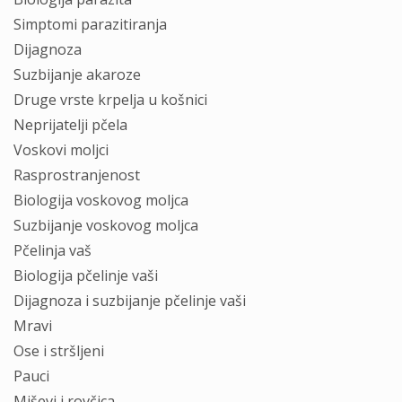
Simptomi parazitiranja
Dijagnoza
Suzbijanje akaroze
Druge vrste krpelja u košnici
Neprijatelji pčela
Voskovi moljci
Rasprostranjenost
Biologija voskovog moljca
Suzbijanje voskovog moljca
Pčelinja vaš
Biologija pčelinje vaši
Dijagnoza i suzbijanje pčelinje vaši
Mravi
Ose i stršljeni
Pauci
Miševi i rovčica