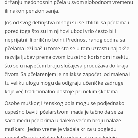
držanju medonosnih pčela u svom slobodnom vremenu
ili nakon penzionisanja.
Još od svog detinjstva mnogi su se zbližili sa pčelama i
pored toga što su im njihovi ubodi vrlo često bili
neprijatni ili prilično bolni. Prednost ranog dodira sa
pčelama leži baš u tome što se u tom uzrastu najlakše
razvija ljubav prema ovom izuzetno korisnom insektu,
što se u najvećem broju slučajeva produžava do kraja
života. Sa pčelarenjem je najlakše započeti od malena i
tu veliku ulogu mogu da odigraju učeničke zadruge
koje već tradicionalno postoje pri nekim školama.
Osobe muškog i ženskog pola mogu se podjednako
uspešno baviti pčelarstvom, mada je tačno da se za
sada među pčelarima u daleko većem broju nalaze
muškarci. Jedno vreme je vladala kriza u pogledu
podmlađivanja pčelarskih redova, ali u poslednje