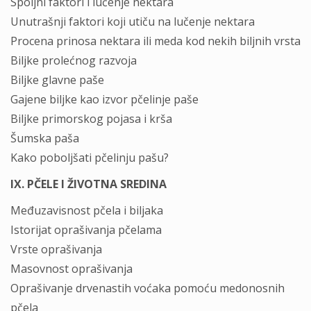
Spoljni faktori i lučenje nektara
Unutrašnji faktori koji utiču na lučenje nektara
Procena prinosa nektara ili meda kod nekih biljnih vrsta
Biljke prolećnog razvoja
Biljke glavne paše
Gajene biljke kao izvor pčelinje paše
Biljke primorskog pojasa i krša
Šumska paša
Kako poboljšati pčelinju pašu?
IX. PČELE I ŽIVOTNA SREDINA
Međuzavisnost pčela i biljaka
Istorijat oprašivanja pčelama
Vrste oprašivanja
Masovnost oprašivanja
Oprašivanje drvenastih voćaka pomoću medonosnih
pčela