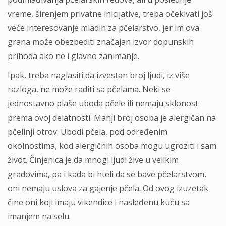
vreme, širenjem privatne inicijative, treba očekivati još
veće interesovanje mladih za pčelarstvo, jer im ova
grana može obezbediti značajan izvor dopunskih
prihoda ako ne i glavno zanimanje.
Ipak, treba naglasiti da izvestan broj ljudi, iz više
razloga, ne može raditi sa pčelama. Neki se
jednostavno plaše uboda pčele ili nemaju sklonost
prema ovoj delatnosti. Manji broj osoba je alergičan na
pčelinji otrov. Ubodi pčela, pod određenim
okolnostima, kod alergičnih osoba mogu ugroziti i sam
život. Činjenica je da mnogi ljudi žive u velikim
gradovima, pa i kada bi hteli da se bave pčelarstvom,
oni nemaju uslova za gajenje pčela. Od ovog izuzetak
čine oni koji imaju vikendice i nasleđenu kuću sa
imanjem na selu.