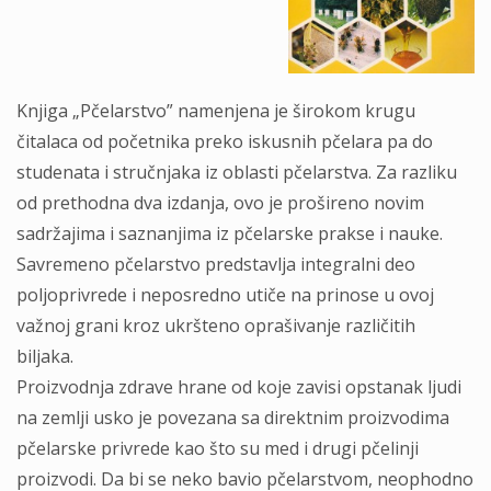
Knjiga „Pčelarstvo” namenjena je širokom krugu
čitalaca od početnika preko iskusnih pčelara pa do
studenata i stručnjaka iz oblasti pčelarstva. Za razliku
od prethodna dva izdanja, ovo je prošireno novim
sadržajima i saznanjima iz pčelarske prakse i nauke.
Savremeno pčelarstvo predstavlja integralni deo
poljoprivrede i neposredno utiče na prinose u ovoj
važnoj grani kroz ukršteno oprašivanje različitih
biljaka.
Proizvodnja zdrave hrane od koje zavisi opstanak ljudi
na zemlji usko je povezana sa direktnim proizvodima
pčelarske privrede kao što su med i drugi pčelinji
proizvodi. Da bi se neko bavio pčelarstvom, neophodno