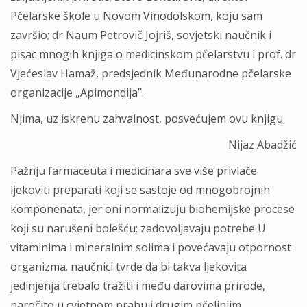
Pčelarske škole u Novom Vinodolskom, koju sam
završio; dr Naum Petrovič Jojriš, sovjetski naučnik i
pisac mnogih knjiga o medicinskom pčelarstvu i prof. dr
Vjećeslav Hamaž, predsjednik Međunarodne pčelarske
organizacije „Apimondija”.
Njima, uz iskrenu zahvalnost, posvećujem ovu knjigu.
Nijaz Abadžić
Pažnju farmaceuta i medicinara sve više privlače
ljekoviti preparati koji se sastoje od mnogobrojnih
komponenata, jer oni normalizuju biohemijske procese
koji su narušeni bolešću; zadovoljavaju potrebe U
vitaminima i mineralnim solima i povećavaju otpornost
organizma. naučnici tvrde da bi takva ljekovita
jedinjenja trebalo tražiti i među darovima prirode,
naročito u cvjetnom prahu i drugim pčelinjim