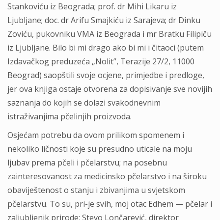
Stankoviću iz Beograda; prof. dr Mihi Likaru iz
Ljubljane; doc. dr Arifu Smajkiću iz Sarajeva; dr Dinku
Zoviću, pukovniku VMA iz Beograda i mr Bratku Filipiču
iz Ljubljane. Bilo bi mi drago ako bi mi i čitaoci (putem
Izdavačkog preduzeća „Nolit”, Terazije 27/2, 11000
Beograd) saopštili svoje ocjene, primjedbe i predloge,
jer ova knjiga ostaje otvorena za dopisivanje sve novijih
saznanja do kojih se dolazi svakodnevnim
istraživanjima pčelinjih proizvoda.
Osjećam potrebu da ovom prilikom spomenem i
nekoliko ličnosti koje su presudno uticale na moju
ljubav prema pčeli i pčelarstvu; na posebnu
zainteresovanost za medicinsko pčelarstvo i na široku
obaviještenost o stanju i zbivanjima u svjetskom
pčelarstvu. To su, pri-je svih, moj otac Edhem — pčelar i
zaljubljenik prirode; Stevo Lončarević, direktor