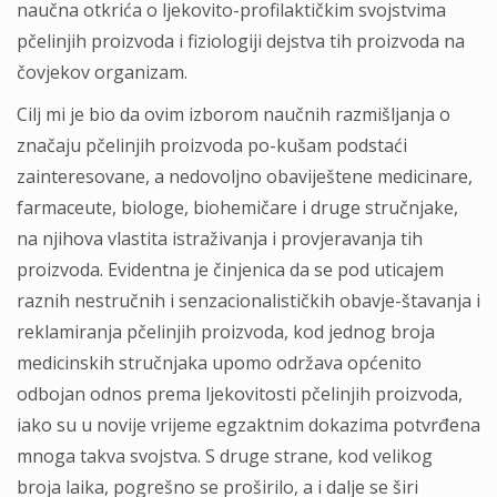
naučna otkrića o ljekovito-profilaktičkim svojstvima
pčelinjih proizvoda i fiziologiji dejstva tih proizvoda na
čovjekov organizam.
Cilj mi je bio da ovim izborom naučnih razmišljanja o
značaju pčelinjih proizvoda po-kušam podstaći
zainteresovane, a nedovoljno obaviještene medicinare,
farmaceute, biologe, biohemičare i druge stručnjake,
na njihova vlastita istraživanja i provjeravanja tih
proizvoda. Evidentna je činjenica da se pod uticajem
raznih nestručnih i senzacionalističkih obavje-štavanja i
reklamiranja pčelinjih proizvoda, kod jednog broja
medicinskih stručnjaka upomo održava općenito
odbojan odnos prema ljekovitosti pčelinjih proizvoda,
iako su u novije vrijeme egzaktnim dokazima potvrđena
mnoga takva svojstva. S druge strane, kod velikog
broja laika, pogrešno se proširilo, a i dalje se širi