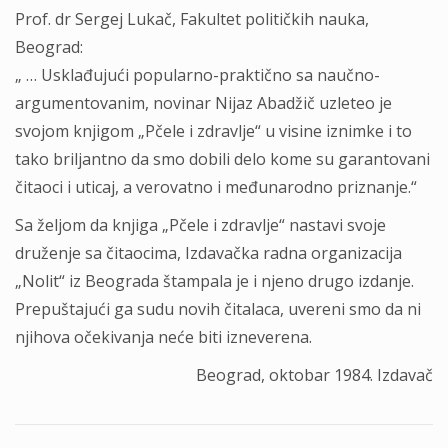
Prof. dr Sergej Lukač, Fakultet političkih nauka,
Beograd:
„ … Usklađujući popularno-praktično sa naučno-
argumentovanim, novinar Nijaz Abadžič uzleteo je
svojom knjigom „Pčele i zdravlje“ u visine iznimke i to
tako briljantno da smo dobili delo kome su garantovani
čitaoci i uticaj, a verovatno i međunarodno priznanje.“
Sa željom da knjiga „Pčele i zdravlje“ nastavi svoje
druženje sa čitaocima, Izdavačka radna organizacija
„Nolit“ iz Beograda štampala je i njeno drugo izdanje.
Prepuštajući ga sudu novih čitalaca, uvereni smo da ni
njihova očekivanja neće biti izneverena.
Beograd, oktobar 1984. Izdavač