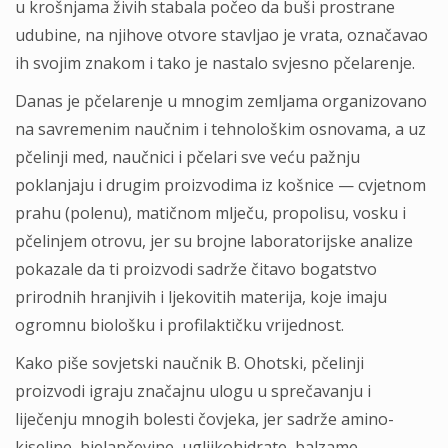
u krošnjama živih stabala počeo da buši prostrane
udubine, na njihove otvore stavljao je vrata, označavao
ih svojim znakom i tako je nastalo svjesno pčelarenje.
Danas je pčelarenje u mnogim zemljama organizovano
na savremenim naučnim i tehnološkim osnovama, a uz
pčelinji med, naučnici i pčelari sve veću pažnju
poklanjaju i drugim proizvodima iz košnice — cvjetnom
prahu (polenu), matičnom mlječu, propolisu, vosku i
pčelinjem otrovu, jer su brojne laboratorijske analize
pokazale da ti proizvodi sadrže čitavo bogatstvo
prirodnih hranjivih i ljekovitih materija, koje imaju
ogromnu biološku i profilaktičku vrijednost.
Kako piše sovjetski naučnik B. Ohotski, pčelinji
proizvodi igraju značajnu ulogu u sprečavanju i
liječenju mnogih bolesti čovjeka, jer sadrže amino-
kiseline, bjelančevine, ugljikohidrate, balzame,