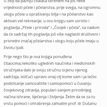
U želji da pažnju čitalaca skrenem na još neke
vrijednosti pčele i pčelarstva, prije svega, na ogromnu
ulogu pčela u oprašivanju bilja i na pčelarstvo kao
aktivan vid rekreacije, u ovu knjigu sam uvrstio i
poglavlja „Pčele i priroda” i „Čovjek i pčela”, sa nadom
da će sadržaj tih poglavlja još više naglasiti društveni i
privredni značaj pčelarstva i ulogu koju pčele imaju u
životu Ijudi.
Prije nego što je ova knjiga ponuđena
čitaocima,nekoliko uglednih naučnika i medicinskih
stručnjaka dalo je svoju stručnu ocjenu njenog
sadržaja, ističući upravo onaj cilj kome sam i ja težio:
podsticanje samozaštite i samopomoći u čuvanju
čovjekovog zdravlja, populari-sanjem prirodnijeg
načina ishrane, liječenja i življenja. Želim da se za tu
vrstu pomoći i ohrabrenja zahvalim prof. dr Dušanu