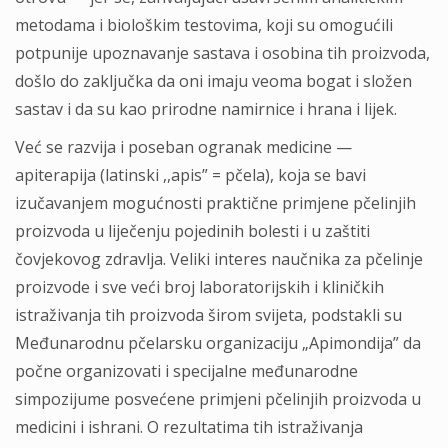
metodama i biološkim testovima, koji su omogućili
potpunije upoznavanje sastava i osobina tih proizvoda,
došlo do zaključka da oni imaju veoma bogat i složen
sastav i da su kao prirodne namirnice i hrana i lijek.
Već se razvija i poseban ogranak medicine —
apiterapija (latinski ,,apis” = pčela), koja se bavi
izučavanjem mogućnosti praktične primjene pčelinjih
proizvoda u liječenju pojedinih bolesti i u zaštiti
čovjekovog zdravlja. Veliki interes naučnika za pčelinje
proizvode i sve veći broj laboratorijskih i kliničkih
istraživanja tih proizvoda širom svijeta, podstakli su
Međunarodnu pčelarsku organizaciju „Apimondija” da
počne organizovati i specijalne međunarodne
simpozijume posvećene primjeni pčelinjih proizvoda u
medicini i ishrani. O rezultatima tih istraživanja