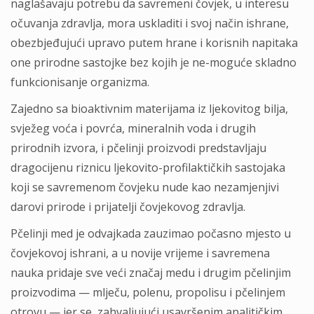
naglašavaju potrebu da savremeni čovjek, u interesu
očuvanja zdravlja, mora uskladiti i svoj način ishrane,
obezbjeđujući upravo putem hrane i korisnih napitaka
one prirodne sastojke bez kojih je ne-moguće skladno
funkcionisanje organizma.
Zajedno sa bioaktivnim materijama iz ljekovitog bilja,
svježeg voća i povrća, mineralnih voda i drugih
prirodnih izvora, i pčelinji proizvodi predstavljaju
dragocijenu riznicu ljekovito-profilaktičkih sastojaka
koji se savremenom čovjeku nude kao nezamjenjivi
darovi prirode i prijatelji čovjekovog zdravlja.
Pčelinji med je odvajkada zauzimao počasno mjesto u
čovjekovoj ishrani, a u novije vrijeme i savremena
nauka pridaje sve veći značaj medu i drugim pčelinjim
proizvodima — mlječu, polenu, propolisu i pčelinjem
otrovu — jer se, zahvaljujući usavršenim analitičkim