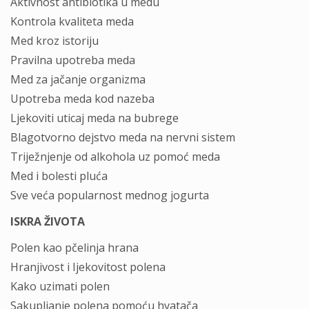
Aktivnost antibiotika u medu
Kontrola kvaliteta meda
Med kroz istoriju
Pravilna upotreba meda
Med za jačanje organizma
Upotreba meda kod nazeba
Ljekoviti uticaj meda na bubrege
Blagotvorno dejstvo meda na nervni sistem
Triježnjenje od alkohola uz pomoć meda
Med i bolesti pluća
Sve veća popularnost mednog jogurta
ISKRA ŽIVOTA
Polen kao pčelinja hrana
Hranjivost i Ijekovitost polena
Kako uzimati polen
Sakupljanje polena pomoću hvatača