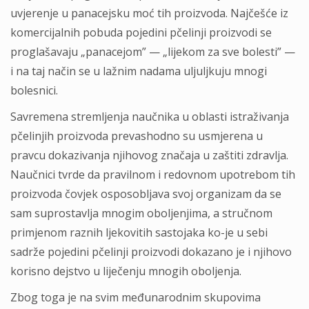
uvjerenje u panacejsku moć tih proizvoda. Najčešće iz
komercijalnih pobuda pojedini pčelinji proizvodi se
proglašavaju „panacejom” — „lijekom za sve bolesti” —
i na taj način se u lažnim nadama uljuljkuju mnogi
bolesnici.
Savremena stremljenja naučnika u oblasti istraživanja
pčelinjih proizvoda prevashodno su usmjerena u
pravcu dokazivanja njihovog značaja u zaštiti zdravlja.
Naučnici tvrde da pravilnom i redovnom upotrebom tih
proizvoda čovjek osposobljava svoj organizam da se
sam suprostavlja mnogim oboljenjima, a stručnom
primjenom raznih ljekovitih sastojaka ko-je u sebi
sadrže pojedini pčelinji proizvodi dokazano je i njihovo
korisno dejstvo u liječenju mnogih oboljenja.
Zbog toga je na svim međunarodnim skupovima