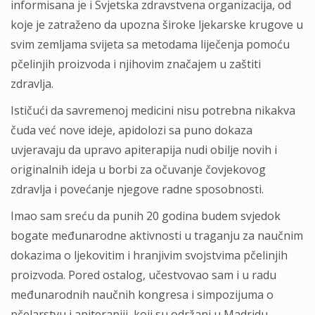
informisana je i Svjetska zdravstvena organizacija, od
koje je zatraženo da upozna široke ljekarske krugove u
svim zemljama svijeta sa metodama liječenja pomoću
pčelinjih proizvoda i njihovim značajem u zaštiti
zdravlja.
Ističući da savremenoj medicini nisu potrebna nikakva
čuda već nove ideje, apidolozi sa puno dokaza
uvjeravaju da upravo apiterapija nudi obilje novih i
originalnih ideja u borbi za očuvanje čovjekovog
zdravlja i povećanje njegove radne sposobnosti.
Imao sam sreću da punih 20 godina budem svjedok
bogate međunarodne aktivnosti u traganju za naučnim
dokazima o ljekovitim i hranjivim svojstvima pčelinjih
proizvoda. Pored ostalog, učestvovao sam i u radu
međunarodnih naučnih kongresa i simpozijuma o
pčelarstvu i apiterapiji, koji su održani u Madridu,