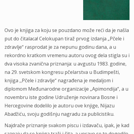
Ovo je knjiga za koju se pouzdano može reći da je našla
put do čitalaca! Celokupan tiraž prvog izdanja „Pčele i
zdravlje“ rasprodat je za nepunu godinu dana, a u
rekordno kratkom vremenu autoru ovog dela stigla su i
dva visoka zvanična priznanja: u avgustu 1983. godine,
na 29. svetskom kongresu pčelarstva u Budimpešti,
knjiga ,,Pčele i zdravlje“ nagrađena je medaljom i
diplomom Međunarodne organizacije „Apimondija“, a u
novembru iste godine Udruženje novinara Bosne i
Hercegovine dodelilo je autoru ove knjige, Nijazu
Abadžiću, svoju godišnju nagradu za publicistiku.
Najdraže priznanje svakom piscu i izdavaču, ipak, je kad
saznaju da se knjiga traži i čita, a upravo se to dogodilo