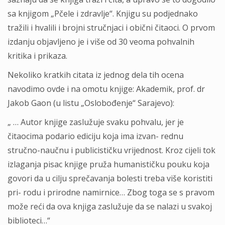
sa knjigom „Pčele i zdravlje“. Knjigu su podjednako
tražili i hvalili i brojni stručnjaci i obični čitaoci. O prvom
izdanju objavljeno je i više od 30 veoma pohvalnih
kritika i prikaza.
Nekoliko kratkih citata iz jednog dela tih ocena
navodimo ovde i na omotu knjige: Akademik, prof. dr
Jakob Gaon (u listu „Oslobođenje“ Sarajevo):
„ … Autor knjige zaslužuje svaku pohvalu, jer je
čitaocima podario ediciju koja ima izvan- rednu
stručno-naučnu i publicističku vrijednost. Kroz cijeli tok
izlaganja pisac knjige pruža humanističku pouku koja
govori da u cilju sprečavanja bolesti treba više koristiti
pri- rodu i prirodne namirnice… Zbog toga se s pravom
može reći da ova knjiga zaslužuje da se nalazi u svakoj
biblioteci…“