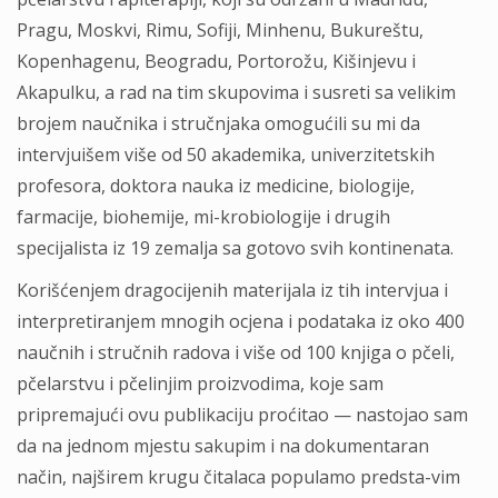
Pragu, Moskvi, Rimu, Sofiji, Minhenu, Bukureštu,
Kopenhagenu, Beogradu, Portorožu, Kišinjevu i
Akapulku, a rad na tim skupovima i susreti sa velikim
brojem naučnika i stručnjaka omogućili su mi da
intervjuišem više od 50 akademika, univerzitetskih
profesora, doktora nauka iz medicine, biologije,
farmacije, biohemije, mi-krobiologije i drugih
specijalista iz 19 zemalja sa gotovo svih kontinenata.
Korišćenjem dragocijenih materijala iz tih intervjua i
interpretiranjem mnogih ocjena i podataka iz oko 400
naučnih i stručnih radova i više od 100 knjiga o pčeli,
pčelarstvu i pčelinjim proizvodima, koje sam
pripremajući ovu publikaciju proćitao — nastojao sam
da na jednom mjestu sakupim i na dokumentaran
način, najširem krugu čitalaca populamo predsta-vim