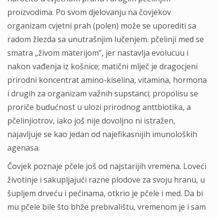
proizvodima. Po svom djelovanju na čovjekov
organizam cvjetni prah (polen) može se uporediti sa
radom žlezda sa unutrašnjim lučenjem. pčelinji med se
smatra „živom materijom”, jer nastavlja evolucuu i
nakon vađenja iz košnice; matični mlječ je dragocjeni
prirodni koncentrat amino-kiselina, vitamina, hormona
i drugih za organizam važnih supstanci; propolisu se
proriče budućnost u ulozi prirodnog anttbiotika, a
pčelinjiotrov, iako još nije dovoljno ni istražen,
najavljuje se kao jedan od najefikasnijih imunoloških
agenasa.
Čovjek poznaje pčele još od najstarijih vremena. Loveći
životinje i sakupljajući razne plodove za svoju hranu, u
šupljem drveću i pećinama, otkrio je pčele i med. Da bi
mu pčele bile što bhže prebivalištu, vremenom je i sam