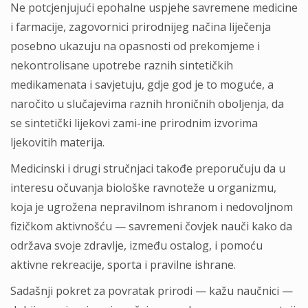
Ne potcjenjujući epohalne uspjehe savremene medicine
i farmacije, zagovornici prirodnijeg načina liječenja
posebno ukazuju na opasnosti od prekomjeme i
nekontrolisane upotrebe raznih sintetičkih
medikamenata i savjetuju, gdje god je to moguće, a
naročito u slučajevima raznih hroničnih oboljenja, da
se sintetički lijekovi zami-ine prirodnim izvorima
ljekovitih materija.
Medicinski i drugi stručnjaci takođe preporučuju da u
interesu očuvanja biološke ravnoteže u organizmu,
koja je ugrožena nepravilnom ishranom i nedovoljnom
fizičkom aktivnošću — savremeni čovjek nauči kako da
održava svoje zdravlje, između ostalog, i pomoću
aktivne rekreacije, sporta i pravilne ishrane.
Sadašnji pokret za povratak prirodi — kažu naučnici —