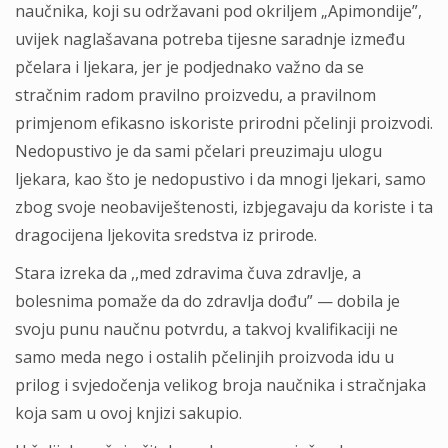
naučnika, koji su održavani pod okriljem „Apimondije”,
uvijek naglašavana potreba tijesne saradnje između
pčelara i ljekara, jer je podjednako važno da se
stračnim radom pravilno proizvedu, a pravilnom
primjenom efikasno iskoriste prirodni pčelinji proizvodi.
Nedopustivo je da sami pčelari preuzimaju ulogu
ljekara, kao što je nedopustivo i da mnogi ljekari, samo
zbog svoje neobaviještenosti, izbjegavaju da koriste i ta
dragocijena ljekovita sredstva iz prirode.
Stara izreka da ,,med zdravima čuva zdravlje, a
bolesnima pomaže da do zdravlja dođu” — dobila je
svoju punu naučnu potvrdu, a takvoj kvalifikaciji ne
samo meda nego i ostalih pčelinjih proizvoda idu u
prilog i svjedočenja velikog broja naučnika i stračnjaka
koja sam u ovoj knjizi sakupio.