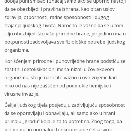
dobija puni smisao i značaj samo ako se uporno nastoji
da se obezbijedi i pravilna ishrana, kao bitan uslov
zdravlja, otpornosti, radne sposobnosti i dugog
trajanja ljudskog života. Naročito je važno da se u tom
cilju obezbijedi što više prirodne hrane, jer jedino ona u
potpunosti zadovoljava sve fiziološke potrebe ljudskog
organizma.
Korišćenjem prirodne i punovrijedne hrane podstiču se
zaštitni i detoksikacioni meha-nizmi u čovjekovom
organizmu, što je naročito važno u ovo vrijeme kad
niko od nas nije zaštićen od podmukle hemijske i
virusne invazije.
Ćelije ljudskog tijela posjeduju zadivljujuću sposobnost
da se oporavljaju i obnavljaju, ali samo ako u hrani
primaju „građu” koja je za to potrebna. Zbog toga, da
bi omogućio normalno funkcionisanje ćelija svog