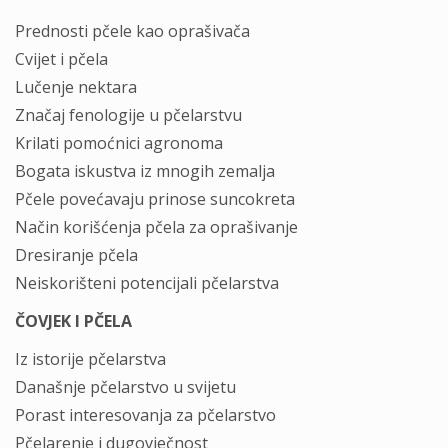
Prednosti pčele kao oprašivača
Cvijet i pčela
Lučenje nektara
Značaj fenologije u pčelarstvu
Krilati pomoćnici agronoma
Bogata iskustva iz mnogih zemalja
Pčele povećavaju prinose suncokreta
Način korišćenja pčela za oprašivanje
Dresiranje pčela
Neiskorišteni potencijali pčelarstva
ČOVJEK I PČELA
Iz istorije pčelarstva
Današnje pčelarstvo u svijetu
Porast interesovanja za pčelarstvo
Pčelarenje i dugovječnost