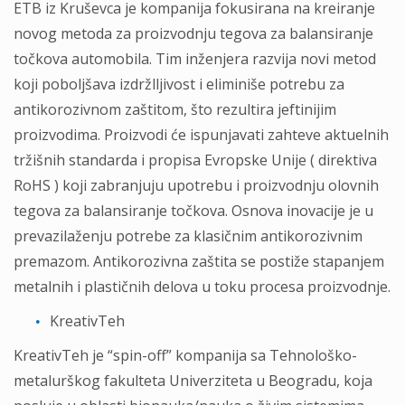
ETB iz Kruševca je kompanija fokusirana na kreiranje
novog metoda za proizvodnju tegova za balansiranje
točkova automobila. Tim inženjera razvija novi metod
koji poboljšava izdržlljivost i eliminiše potrebu za
antikorozivnom zaštitom, što rezultira jeftinijim
proizvodima. Proizvodi će ispunjavati zahteve aktuelnih
tržišnih standarda i propisa Evropske Unije ( direktiva
RoHS ) koji zabranjuju upotrebu i proizvodnju olovnih
tegova za balansiranje točkova. Osnova inovacije je u
prevazilaženju potrebe za klasičnim antikorozivnim
premazom. Antikorozivna zaštita se postiže stapanjem
metalnih i plastičnih delova u toku procesa proizvodnje.
KreativTeh
KreativTeh je “spin-off” kompanija sa Tehnološko-
metalurškog fakulteta Univerziteta u Beogradu, koja