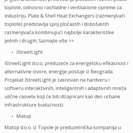
toplote, odnosno rashladne i ventilacione opreme za
industriju. Plate & Shell Heat Exchangers (razmenjivači
toplote) predstavlja spoj pločastih i dobošastih
razmenjivača kombinujući najbolje karakteristike
jednih i drugih. Saznajte više >>
iStreetLight
iStreetLight d.o.o, preduzeće za energetsku efikasnost i
alternativne izvore, energije posluje iz Beograda.
Projekat iStreetLight je zasnovan na hardveru i
softveru interaktivnih, inteligentnih i adaptivnih mreža
ulične rasvete koji će biti dizajnirani kao deo urbane
infrastrukture budućnosti.
Matop
Matop d.o.o. iz Topole je preduzetnička kompanija u