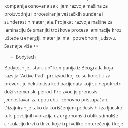
kompanija osnovana sa ciljem razvoja mašina za
proizvodnju i procesiranje veštačkih sunđera i
sunđerastih materijala. Projekat razvoja mašine za
laminaciju će smanjiti troškove procesa laminacije kroz
uštede u energiji, materijalima i potrebnom ljudstvu.
Saznajte više >>
Bodytech
Bodytech је ,,stаrt-up” kоmpаniја iz Bеоgrаdа koja
razvija “Active Pad”, proizvod koji će se koristiti za
prevenciju dekubitisa kod pacijenata koji su nepokretni
duži vremenski period. Proizvod je prenosiv,
jednostavan za upotrebu i cenovno pristupačan.
Dizajniran je tako da korišćenjem podesivih i za ljudsko
telo povoljnih vibracija uz ergonomski oblik stimuliše
cirkulaciju krvi u tkivu koje trpi veliko opterećenje i koje