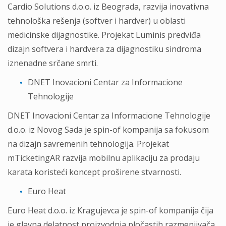
Cardio Solutions d.o.o. iz Beograda, razvija inovativna
tehnološka rešenja (softver i hardver) u oblasti
medicinske dijagnostike. Projekat Luminis predviđa
dizajn softvera i hardvera za dijagnostiku sindroma
iznenadne srčane smrti.
DNET Inovacioni Centar za Informacione
Tehnologije
DNET Inovacioni Centar za Informacione Tehnologije
d.o.o. iz Novog Sada je spin-of kompanija sa fokusom
na dizajn savremenih tehnologija. Projekat
mTicketingAR razvija mobilnu aplikaciju za prodaju
karata koristeći koncept proširene stvarnosti.
Euro Heat
Euro Heat d.o.o. iz Kragujevca je spin-of kompanija čija
je glavna delatnost proizvodnja pločastih razmenjivača