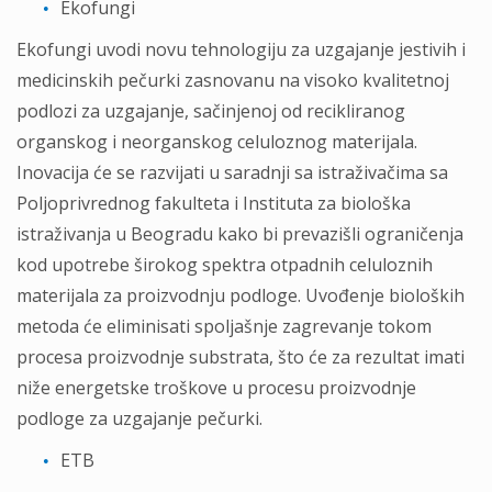
Ekofungi
Ekofungi uvodi novu tehnologiju za uzgajanje jestivih i
medicinskih pečurki zasnovanu na visoko kvalitetnoj
podlozi za uzgajanje, sačinjenoj od recikliranog
organskog i neorganskog celuloznog materijala.
Inovacija će se razvijati u saradnji sa istraživačima sa
Poljoprivrednog fakulteta i Instituta za biološka
istraživanja u Beogradu kako bi prevazišli ograničenja
kod upotrebe širokog spektra otpadnih celuloznih
materijala za proizvodnju podloge. Uvođenje bioloških
metoda će eliminisati spoljašnje zagrevanje tokom
procesa proizvodnje substrata, što će za rezultat imati
niže energetske troškove u procesu proizvodnje
podloge za uzgajanje pečurki.
ETB