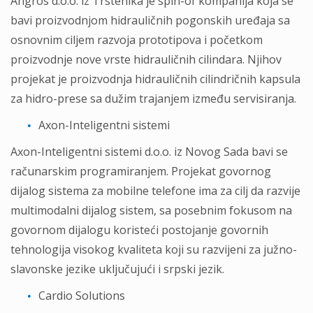
Angros d.o.o. iz Trstenika je spin-of kompanija koja se
bavi proizvodnjom hidrauličnih pogonskih uređaja sa
osnovnim ciljem razvoja prototipova i početkom
proizvodnje nove vrste hidrauličnih cilindara. Njihov
projekat je proizvodnja hidrauličnih cilindričnih kapsula
za hidro-prese sa dužim trajanjem između servisiranja.
Axon-Inteligentni sistemi
Axon-Inteligentni sistemi d.o.o. iz Novog Sada bavi se
računarskim programiranjem. Projekat govornog
dijalog sistema za mobilne telefone ima za cilj da razvije
multimodalni dijalog sistem, sa posebnim fokusom na
govornom dijalogu koristeći postojanje govornih
tehnologija visokog kvaliteta koji su razvijeni za južno-
slavonske jezike uključujući i srpski jezik.
Cardio Solutions