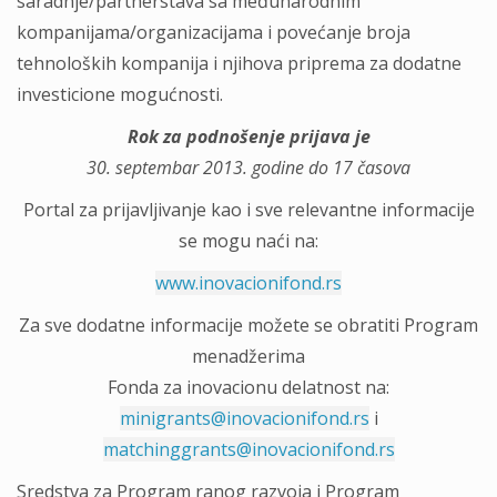
saradnje/partnerstava sa međunarodnim
kompanijama/organizacijama i povećanje broja
tehnoloških kompanija i njihova priprema za dodatne
investicione mogućnosti.
Rok za podnošenje prijava je
30. septembar 2013. godine do 17 časova
Portal za prijavljivanje kao i sve relevantne informacije
se mogu naći na:
www.inovacionifond.rs
Za sve dodatne informacije možete se obratiti Program
menadžerima
Fonda za inovacionu delatnost na:
minigrants@inovacionifond.rs
i
matchinggrants@inovacionifond.rs
Sredstva za Program ranog razvoja i Program