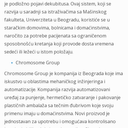
je podložno pojavi dekubitusa. Ovaj sistem, koji se
razvija u saradnji sa istraživačima sa Mašinskog
fakulteta, Univerziteta u Beogradu, koristiće se u
staračkim domovima, bolnicama i domaćinstvima,
naročito za potrebe pacijenata sa ograničenom
sposobnošću kretanja koji provode dosta vremena
sedeći ili ležeći u istom položaju.
Chromosome Group
Chromosome Group je kompanija iz Beograda koje ima
iskustvo u oblastima mehaničkog inžinjeringa i
automatizacije. Kompanija razvija automatizovani
uređaj za punjenje, hermetičko zatvaranje i pakovanje
plastičnih ambalaža sa tečnim đubrivom koje svoju
primenu imaju u domaćinstvima. Novi proizvod je
jednostavan za upotrebu i omogućava kontrolisano