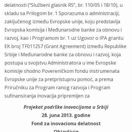
delatnosti (“Službeni glasnik RS”, br. 110/05 i 18/10), u
skladu sa Prilogom br. 1 Sporazuma o administraciji,
zaključenog između Evropske unije, koju predstavlja
Evropska komisija i Međunarodne banke za obnovu i
razvoj, kao i Programom br. 1 uz Ugovor o IPA grantu
EK broj TF011257 (Grant Agreement) između Republike
Srbije i Međunarodne banke za obnovu i razvoj, koja
postupa u svojstvu Administratora u ime Evropske
komisije shodno Povereničkom fondu instrumenata
Evropske unije za pretpristupnu pomoć, a prema
Priručniku za Program ranog razvoja i Program
sufinansiranja inovacija pripremljen za
Projekat podrške inovacijama u Srbiji
28. juna 2013. godine
Fond za inovacionu delatnost
Objavljuje