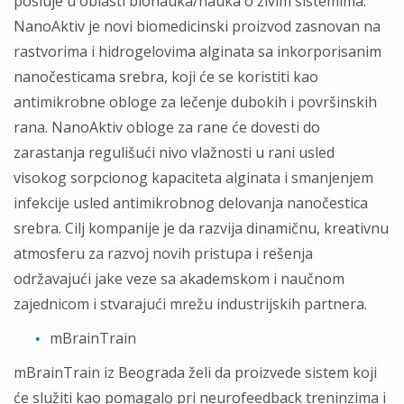
posluje u oblasti bionauka/nauka o živim sistemima.
NanoAktiv je novi biomedicinski proizvod zasnovan na
rastvorima i hidrogelovima alginata sa inkorporisanim
nanočesticama srebra, koji će se koristiti kao
antimikrobne obloge za lečenje dubokih i površinskih
rana. NanoAktiv obloge za rane će dovesti do
zarastanja regulišući nivo vlažnosti u rani usled
visokog sorpcionog kapaciteta alginata i smanjenjem
infekcije usled antimikrobnog delovanja nanočestica
srebra. Cilj kompanije je da razvija dinamičnu, kreativnu
atmosferu za razvoj novih pristupa i rešenja
održavajući jake veze sa akademskom i naučnom
zajednicom i stvarajući mrežu industrijskih partnera.
mBrainTrain
mBrainTrain iz Bеоgrаdа želi da proizvede sistem koji
će služiti kao pomagalo pri neurofeedback treninzima i