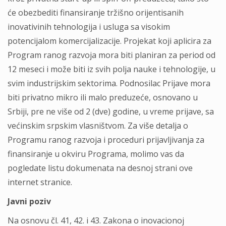
će obezbediti finansiranje tržišno orijentisanih
inovativinih tehnologija i usluga sa visokim
potencijalom komercijalizacije. Projekat koji aplicira za
Program ranog razvoja mora biti planiran za period od
12 meseci i može biti iz svih polja nauke i tehnologije, u
svim industrijskim sektorima. Podnosilac Prijave mora
biti privatno mikro ili malo preduzeće, osnovano u
Srbiji, pre ne više od 2 (dve) godine, u vreme prijave, sa
većinskim srpskim vlasništvom. Za više detalja o
Programu ranog razvoja i proceduri prijavljivanja za
finansiranje u okviru Programa, molimo vas da
pogledate listu dokumenata na desnoj strani ove
internet stranice.
Javni poziv
Na osnovu čl. 41, 42. i 43. Zakona o inovacionoj