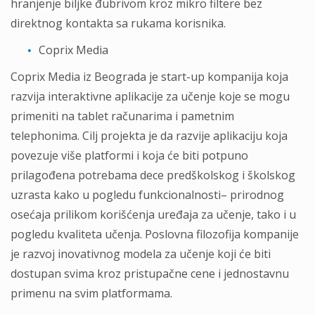
hranjenje biljke đubrivom kroz mikro filtere bez
direktnog kontakta sa rukama korisnika.
Coprix Media
Coprix Media iz Bеоgrаdа је start-up kompanija koja
razvija interaktivne aplikacije za učenje koje se mogu
primeniti na tablet računarima i pametnim
telephonima. Cilj projekta je da razvije aplikaciju koja
povezuje više platformi i koja će biti potpuno
prilagođena potrebama dece predškolskog i školskog
uzrasta kako u pogledu funkcionalnosti– prirodnog
osećaja prilikom korišćenja uređaja za učenje, tako i u
pogledu kvaliteta učenja. Poslovna filozofija kompanije
je razvoj inovativnog modela za učenje koji će biti
dostupan svima kroz pristupačne cene i jednostavnu
primenu na svim platformama.