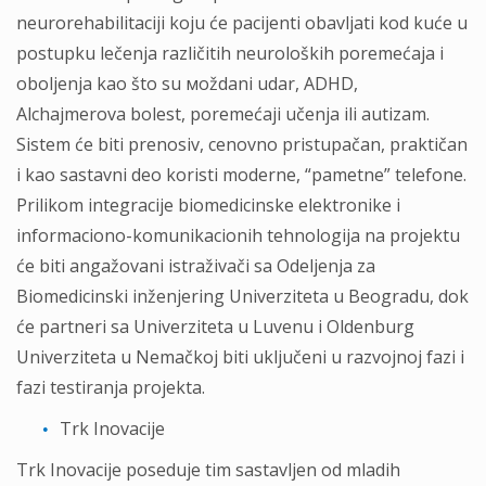
neurorehabilitaciji koju će pacijenti obavljati kod kuće u
postupku lečenja različitih neuroloških poremećaja i
oboljenja kao što su моždani udar, ADHD,
Alchajmerova bolest, poremećaji učenja ili autizam.
Sistem će biti prenosiv, cenovno pristupačan, praktičan
i kao sastavni deo koristi moderne, “pametne” telefone.
Prilikom integracije biomedicinske elektronike i
informaciono-komunikacionih tehnologija na projektu
će biti angažovani istraživači sa Odeljenja za
Biomedicinski inženjering Univerziteta u Beogradu, dok
će partneri sa Univerziteta u Luvenu i Oldenburg
Univerziteta u Nemačkoj biti uključeni u razvojnoj fazi i
fazi testiranja projekta.
Trk Inovacije
Trk Inovacije poseduje tim sastavljen od mladih