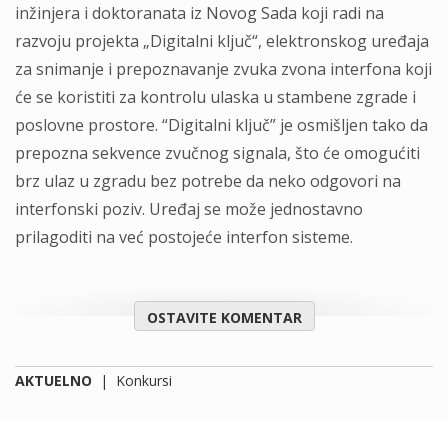
inžinjera i doktoranata iz Novog Sada koji radi na
razvoju projekta „Digitalni ključ“, elektronskog uređaja
za snimanje i prepoznavanje zvuka zvona interfona koji
će se koristiti za kontrolu ulaska u stambene zgrade i
poslovne prostore. “Digitalni ključ” je osmišljen tako da
prepozna sekvence zvučnog signala, što će omogućiti
brz ulaz u zgradu bez potrebe da neko odgovori na
interfonski poziv. Uređaj se može jednostavno
prilagoditi na već postojeće interfon sisteme.
OSTAVITE KOMENTAR
AKTUELNO
|
Konkursi