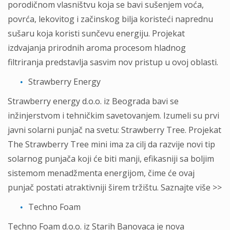
porodičnom vlasništvu koja se bavi sušenjem voća,
povrća, lekovitog i začinskog bilja koristeći naprednu
sušaru koja koristi sunčevu energiju. Projekat
izdvajanja prirodnih aroma procesom hladnog
filtriranja predstavlja sasvim nov pristup u ovoj oblasti.
Strawberry Energy
Strawberry energy d.o.o. iz Beograda bavi se
inžinjerstvom i tehničkim savetovanjem. Izumeli su prvi
javni solarni punjač na svetu: Strawberry Tree. Projekat
The Strawberry Tree mini ima za cilj da razvije novi tip
solarnog punjača koji će biti manji, efikasniji sa boljim
sistemom menadžmenta energijom, čime će ovaj
punjač postati atraktivniji širem tržištu. Saznajte više >>
Techno Foam
Techno Foam d.o.o. iz Starih Banovaca je nova