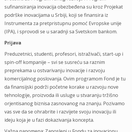
sufinansiranja inovacija obezbeđena su kroz Projekat
podrške inovacijama u Srbiji, koji se finansira iz
Instrumenta za pretpristupnu pomoć Evropske unije
(IPA), i sprovodi se u saradnji sa Svetskom bankom.
Prijava
Preduzetnici, studenti, profesori, istraživači, start-up i
spin-off kompanije – svi se susreću sa raznim
preprekama u ostvarivanju inovacije i razvoju
komercijalnog poslovanja. Ovim programom Fond je tu
da finansijski podrži početne korake u razvoju nove
tehnologije, proizvoda ili usluge u stvaranju tržišno
orjentisanog biznisa zasnovanog na znanju. Pozivamo
vas sve da se ohrabrite i razvijete svoju inovaciju ili
ideju koja je u fazi dokazivanja koncepta.
Važna napomena: Zaposleni u Fondu za inovacionu