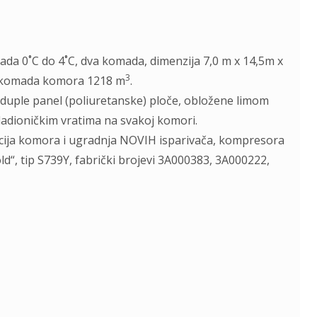
ada 0˚C do 4˚C, dva komada, dimenzija 7,0 m x 14,5m x
3
2 komada komora 1218 m
.
uple panel (poliuretanske) ploče, obložene limom
ladioničkim vratima na svakoj komori.
ukcija komora i ugradnja NOVIH isparivača, kompresora
ld“, tip S739Y, fabrički brojevi 3A000383, 3A000222,