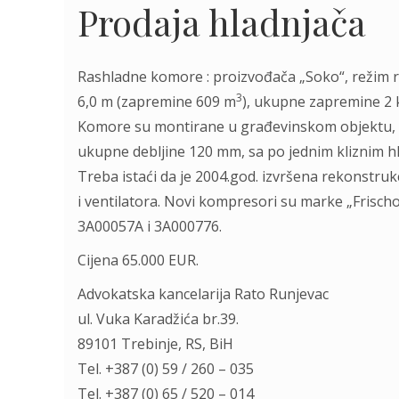
Prodaja hladnjača
Rashladne komore : proizvođača „Soko“, režim r
3
6,0 m (zapremine 609 m
), ukupne zapremine 
Komore su montirane u građevinskom objektu, d
ukupne debljine 120 mm, sa po jednim kliznim h
Treba istaći da je 2004.god. izvršena rekonstr
i ventilatora. Novi kompresori su marke „Frischo
3A00057A i 3A000776.
Cijena 65.000 EUR.
Advokatska kancelarija Rato Runjevac
ul. Vuka Karadžića br.39.
89101 Тrebinje, RS, BiH
Tel. +387 (0) 59 / 260 – 035
Tel. +387 (0) 65 / 520 – 014