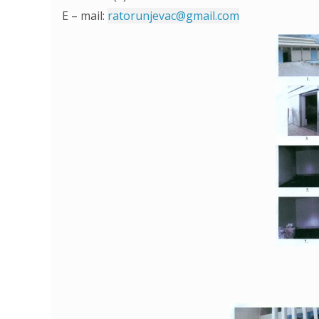
E – mail:
ratorunjevac@gmail.com
.