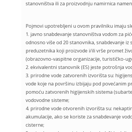
stanovništva ili za proizvodnju namirnica namenj
Pojmovi upotreblјeni u ovom pravilniku imaju sl
1. javno snabdevanje stanovništva vodom za pić
odnosno više od 20 stanovnika, snabdevanje iz s
preduzetnika koji proizvode i/ili vrše promet ži
(obrazovno-vaspitne organizacije, turističko-ugos
2. ekvivalentni stanovnik (ES) jeste potrošnja vo
3. prirodne vode zatvorenih izvorišta su: higijen
vode koje na površinu izbijaju pod povećanim pri
pomoću zatvorenih higijenskih sistema (subarte
vodovodne sisteme;
4. prirodne vode otvorenih izvorišta su: nekaptirana
akumulacije, ako se koriste za snabdevanje vod
cisterne;