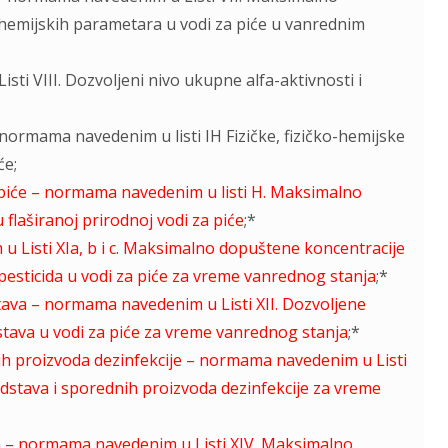
i hemijskih parametara u vodi za piće u vanrednim
ti VIII. Dozvolјeni nivo ukupne alfa-aktivnosti i
a, normama navedenim u listi IH Fizičke, fizičko-hemijske
će;
 piće – normama navedenim u listi H. Maksimalno
flaširanoj prirodnoj vodi za piće
;*
 Listi XIa, b i c. Maksimalno dopuštene koncentracije
pesticida u vodi za piće za vreme vanrednog stanja
;*
stava – normama navedenim u Listi XII. Dozvolјene
dstava u vodi za piće za vreme vanrednog stanja
;*
ih proizvoda dezinfekcije – normama navedenim u Listi
edstava i sporednih proizvoda dezinfekcije za vreme
ina – normama navedenim u Listi XIV. Maksimalno