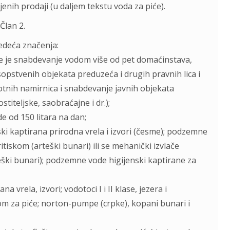
enih prodaji (u dalјem tekstu voda za piće).
Član 2.
edeća značenja:
e je snabdevanje vodom više od pet domaćinstava,
opstvenih objekata preduzeća i drugih pravnih lica i
votnih namirnica i snabdevanje javnih objekata
titelјske, saobraćajne i dr.);
de od 150 litara na dan;
ski kaptirana prirodna vrela i izvori (česme); podzemne
tiskom (arteški bunari) ili se mehanički izvlače
ški bunari); podzemne vode higijenski kaptirane za
 vrela, izvori; vodotoci I i II klase, jezera i
om za piće; norton-pumpe (crpke), kopani bunari i