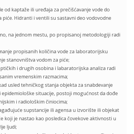
e od kaptaže ili uređaja za prečišćavanje vode do
piće. Hidranti i ventili su sastavni deo vodovodne
tno, na jednom mestu, po propisanoj metodologiji radi
manje propisanih količina vode za laboratorijsku
nje stanovništva vodom za piće;
tičkih i drugih osobina i labaratorijska analiza radi
pisanim vremenskim razmacima;
 kad usled tehničkog stanja objekta za snabdevanje
 epidemiološke situacije, postoji mogućnost da dođe
ijskim i radiološkim činiocima;
gađujuće supstancije ili agensa u izvorište ili objekat
 koji je nastao kao posledica čovekove aktivnosti u
e lјudi;