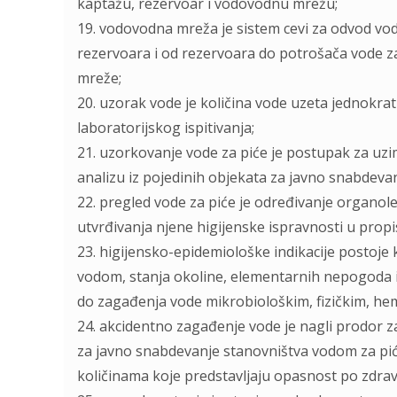
kaptažu, rezervoar i vodovodnu mrežu;
19. vodovodna mreža je sistem cevi za odvod vod
rezervoara i od rezervoara do potrošača vode za 
mreže;
20. uzorak vode je količina vode uzeta jednokra
laboratorijskog ispitivanja;
21. uzorkovanje vode za piće je postupak za uzi
analizu iz pojedinih objekata za javno snabdeva
22. pregled vode za piće je određivanje organolep
utvrđivanja njene higijenske ispravnosti u pro
23. higijensko-epidemiološke indikacije postoje
vodom, stanja okoline, elementarnih nepogoda i
do zagađenja vode mikrobiološkim, fizičkim, hem
24. akcidentno zagađenje vode je nagli prodor za
za javno snabdevanje stanovništva vodom za piće
količinama koje predstavlјaju opasnost po zdravlј