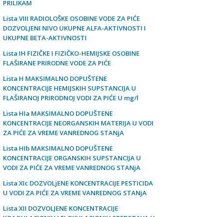
PRILIKAM
Lista VIII RADIOLOŠKE OSOBINE VODE ZA PIĆE
DOZVOLJENI NIVO UKUPNE ALFA-AKTIVNOSTI I
UKUPNE BETA-AKTIVNOSTI
Lista IH FIZIČKE I FIZIČKO-HEMIJSKE OSOBINE
FLAŠIRANE PRIRODNE VODE ZA PIĆE
Lista H MAKSIMALNO DOPUŠTENE
KONCENTRACIJE HEMIJSKIH SUPSTANCIJA U
FLAŠIRANOJ PRIRODNOJ VODI ZA PIĆE U mg/l
Lista HIa MAKSIMALNO DOPUŠTENE
KONCENTRACIJE NEORGANSKIH MATERIJA U VODI
ZA PIĆE ZA VREME VANREDNOG STANјA
Lista HIb MAKSIMALNO DOPUŠTENE
KONCENTRACIJE ORGANSKIH SUPSTANCIJA U
VODI ZA PIĆE ZA VREME VANREDNOG STANјA
Lista XIc DOZVOLjENE KONCENTRACIJE PESTICIDA
U VODI ZA PIĆE ZA VREME VANREDNOG STANјA
Lista XII DOZVOLJENE KONCENTRACIJE