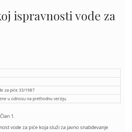
koj ispravnosti vode za
ode za piće 33/1987
ne u odnosu na prethodnu verziju.
Član 1.
nost vode za piće koja služi za javno snabdevanje