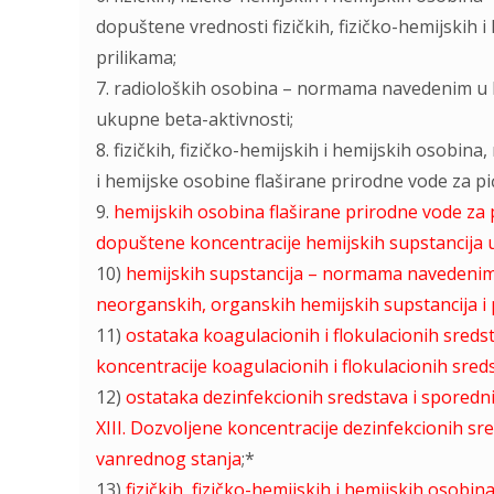
dopuštene vrednosti fizičkih, fizičko-hemijskih 
prilikama;
7. radioloških osobina – normama navedenim u Lis
ukupne beta-aktivnosti;
8. fizičkih, fizičko-hemijskih i hemijskih osobin
i hemijske osobine flaširane prirodne vode za pi
9.
hemijskih osobina flaširane prirodne vode za
dopuštene koncentracije hemijskih supstancija u 
10)
hemijskih supstancija – normama navedenim u
neorganskih, organskih hemijskih supstancija i 
11)
ostataka koagulacionih i flokulacionih sred
koncentracije koagulacionih i flokulacionih sre
12)
ostataka dezinfekcionih sredstava i sporedn
XIII. Dozvolјene koncentracije dezinfekcionih sr
vanrednog stanja
;*
13)
fizičkih, fizičko-hemijskih i hemijskih osob