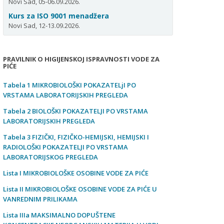
Novi Sad, 05-06.09.2026.
Kurs za ISO 9001 menadžera
Novi Sad, 12-13.09.2026.
PRAVILNIK O HIGIJENSKOJ ISPRAVNOSTI VODE ZA
PIĆE
Tabela 1 MIKROBIOLOŠKI POKAZATELjI PO
VRSTAMA LABORATORIJSKIH PREGLEDA
Tabela 2 BIOLOŠKI POKAZATELJI PO VRSTAMA
LABORATORIJSKIH PREGLEDA
Tabela 3 FIZIČKI, FIZIČKO-HEMIJSKI, HEMIJSKI I
RADIOLOŠKI POKAZATELJI PO VRSTAMA
LABORATORIJSKOG PREGLEDA
Lista I MIKROBIOLOŠKE OSOBINE VODE ZA PIĆE
Lista II MIKROBIOLOŠKE OSOBINE VODE ZA PIĆE U
VANREDNIM PRILIKAMA
Lista IIIa MAKSIMALNO DOPUŠTENE