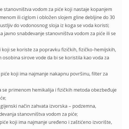
je stanovništva vodom za piće koji nastaje kopanjem
amenom ili ciglom i obložen slojem gline deblјine do 30
stlјiv do vodonosnog sloja iz koga se voda koristi;
 za javno snabdevanje stanovništva vodom za piće ili se
koji se koriste za popravku fizičkih, fizičko-hemijskih,
h osobina sirove vode da bi se koristila kao voda za
piće koji ima najmanje nakapnu površinu, filter za
ma se primenom hemikalija i fizičkih metoda obezbeđuje
će;
higijenski način zahvata izvorska – podzemna,
devanja stanovništva vodom za piće;
iće koji ima najmanje uređeno i zaštićeno izvorište,