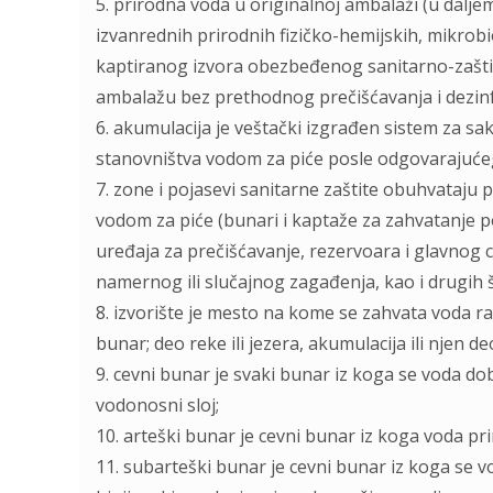
5. prirodna voda u originalnoj ambalaži (u dalјem
izvanrednih prirodnih fizičko-hemijskih, mikrobio
kaptiranog izvora obezbeđenog sanitarno-zašti
ambalažu bez prethodnog prečišćavanja i dezinfek
6. akumulacija je veštački izgrađen sistem za sa
stanovništva vodom za piće posle odgovarajućeg 
7. zone i pojasevi sanitarne zaštite obuhvataju 
vodom za piće (bunari i kaptaže za zahvatanje 
uređaja za prečišćavanje, rezervoara i glavnog ce
namernog ili slučajnog zagađenja, kao i drugih š
8. izvorište je mesto na kome se zahvata voda r
bunar; deo reke ili jezera, akumulacija ili njen de
9. cevni bunar je svaki bunar iz koga se voda dob
vodonosni sloj;
10. arteški bunar je cevni bunar iz koga voda pri
11. subarteški bunar je cevni bunar iz koga se