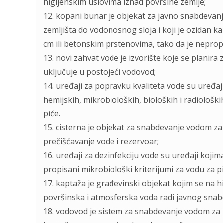
higijenskim uslovima iznad površine zemlјe;
12. kopani bunar je objekat za javno snabdevan
zemlјišta do vodonosnog sloja i koji je ozidan k
cm ili betonskim prstenovima, tako da je nepropu
13. novi zahvat vode je izvorište koje se planira
uklјučuje u postojeći vodovod;
14. uređaji za popravku kvaliteta vode su uređaji 
hemijskih, mikrobioloških, bioloških i radiološki
piće.
15. cisterna je objekat za snabdevanje vodom za 
prečišćavanje vode i rezervoar;
16. uređaji za dezinfekciju vode su uređaji koji
propisani mikrobiološki kriterijumi za vodu za pi
17. kaptaža je građevinski objekat kojim se na 
površinska i atmosferska voda radi javnog snab
18. vodovod je sistem za snabdevanje vodom za p