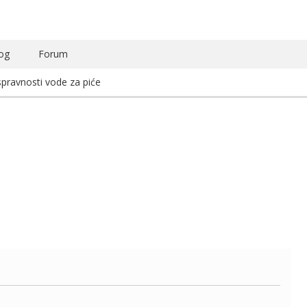
og
Forum
ispravnosti vode za piće