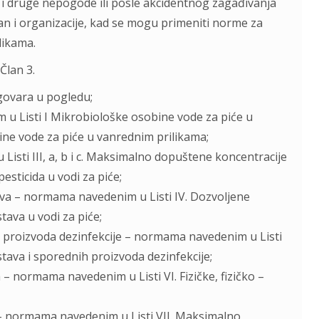
 i druge nepogode ili posle akcidentnog zagađivanja
gan i organizacije, kad se mogu primeniti norme za
likama.
Član 3.
dgovara u pogledu;
u Listi I Mikrobiološke osobine vode za piće u
bine vode za piće u vanrednim prilikama;
isti III, a, b i c. Maksimalno dopuštene koncentracije
esticida u vodi za piće;
tava – normama navedenim u Listi IV. Dozvolјene
tava u vodi za piće;
h proizvoda dezinfekcije – normama navedenim u Listi
tava i sporednih proizvoda dezinfekcije;
na – normama navedenim u Listi VI. Fizičke, fizičko –
na – normama navedenim u Listi VII. Maksimalno