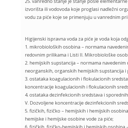
25. vanredno stanje je stanje posle elementarne
izvorišta ili vodovoda koje proglasi nadležni or
vodu za piće koje se primenjuju u vanrednim pri
Higijenski ispravna voda za piće je voda koja o
1. mikrobioloških osobina – normama navedenim 
redovnim prilikama i Listi II. Mikrobiološke oso
2. hemijskih supstancija – normama navedenim u L
neorganskih, organskih hemijskih supstancija i p
3. ostataka koagulacionih i flokulacionih sreds
koncentracije koagulacionih i flokulacionih sreds
4. ostataka dezinfekcionih sredstava i sporedni
V. Dozvolјene koncentracije dezinfekcionih sreds
5. fizičkih, fizičko – hemijskih i hemijskih osobi
hemijske i hemijske osobine vode za piće;
6. fizičkih, fizičko-hemijskih i hemijskih osobi