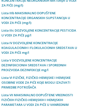
KONCENTRACIJE NEORGANSKIH MATERIJA U VODI
ZA PIĆE (mg/l)
Lista IIIb MAKSIMALNO DOPUŠTENE
KONCENTRACIJE ORGANSKIH SUPSTANCIJA U
VODI ZA PIĆE (mg/l)
Lista IIIc DOZVOLjENE KONCENTRACIJE PESTICIDA
U VODI ZA PIĆE µg/l
Lista IV DOZVOLJENE KONCENTRACIJE
KOAGULACIONIH I FLOKULACIONIH SREDSTAVA U
VODI ZA PIĆE mg/l
Lista V DOZVOLJENE KONCENTRACIJE
DEZINFEKCIONIH SREDSTAVA I SPOREDNIH
PROIZVODA DEZINFEKCIJE mg/l
Lista VI FIZIČKE, FIZIČKO-HEMIJSKE I HEMIJSKE
OSOBINE VODE ZA PIĆE KOJE MOGU IZAZVATI
PRIMEDBE POTROŠAČA
Lista VII MAKSIMALNO DOPUŠTENE VREDNOSTI
FIZIČKIH FIZIČKO-HEMIJSKIH I HEMIJSKIH
PARAMETARA U VODI ZA PIĆE U VANREDNIM