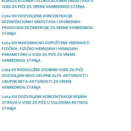
KOAGULACIONIH I FLOKULACIONIH SREDSTAVA U
VODI ZA PIĆE ZA VREME VANREDNOG STANJA
Lista XIII DOZVOLJENE KONCENTRACIJE
DEZINFEKCIONIH SREDSTAVA I SPOREDNIH
PROIZVODA DEZINFEKCIJE ZA VREME VANREDNOG
STANJA
Lista XIV MAKSIMALNO DOPUŠTENE VREDNOSTI
FIZIČKIH, FIZIČKO-HEMIJSKIH I HEMIJSKIH
PARAMETARA U VODI ZA PIĆE ZA VREME
VANREDNOG STANјA
Lista XV RADIOLOŠKE OSOBINE VODE ZA PIĆE
DOZVOLjENI NIVO UKUPNE ALFA-AKTIVNOSTI I
UKUPNE BETA-AKTIVNOSTI ZA VREME
VANREDNOG STANјA
Lista XVI DOZVOLjENE KONCENTRACIJE BOJNIH
OTROVA U VODI ZA PIĆE U USLOVIMA RATNOG
STANјA