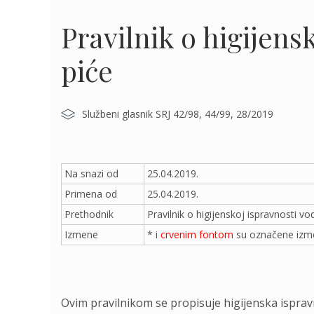
Pravilnik o higijens
piće
Službeni glasnik SRJ 42/98, 44/99, 28/2019
Na snazi od
25.04.2019.
Primena od
25.04.2019.
Prethodnik
Pravilnik o higijenskoj ispravnosti v
Izmene
* i
crvenim fontom
su označene izme
Ovim pravilnikom se propisuje higijenska isprav