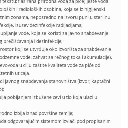
 tekstu: flaširana prirodna voda za piće) jeste voda
loških i radioloških osobina, koja se iz higijenski
tnim zonama, neposredno na izvoru puni u sterilnu
cije, izuzev dezinfekcije radijacijama;
kuplјanje vode, koja se koristi za javno snabdevanje
prečišćavanja i dezinfekcije;
prostor koji se utvrđuje oko izvorišta za snabdevanje
podzemne vode, zahvat sa rečnog toka i akumulacije),
vovoda u cilјu zaštite kvaliteta vode za piće od
tetnih uticaja.
adi javnog snabdevanja stanovništva (izvor; kaptažni
o);
ija pobijanjem izbušene cevi u tlo koja ulazi u
rodno izbija iznad površine zemlјe;
 voda odgovarajućim sistemom izvlači pod propisanim