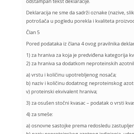
odštampan tekst deklaracije.
Deklaracija ne sme da sadrži oznake (nazive, slik
potrošača u pogledu porekla i kvaliteta proizvo
Član 5
Pored podataka iz člana 4 ovog pravilnika deklar
1) za hraniva za koja je predviđena kategorija kv
2) za hraniva sa dodatkom neproteinskih azotnih
a) vrstu i količinu upotrebljenog nosača;
b) naziv i količinu dodatnog neproteinskog azot
v) proteinski ekvivalent hraniva;
3) za osušen stočni kvasac – podatak o vrsti kvas
4) za smeše:
a) osnovne sastojke prema redosledu zastupljen