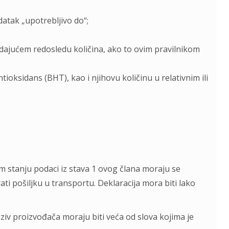
datak „upotrebljivo do“;
ajućem redosledu količina, ako to ovim pravilnikom
tioksidans (BHT), kao i njihovu količinu u relativnim ili
m stanju podaci iz stava 1 ovog člana moraju se
ati pošiljku u transportu. Deklaracija mora biti lako
ziv proizvođača moraju biti veća od slova kojima je