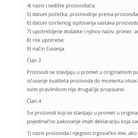
4) naziv i sedište proizvođača;
5) datum početka, proizvodnje prema proizvođačk
6) datum izvršenog ispitivanja sastava proizvoda
7) upotrebljene dodatke i njihov naziv, primer: 
8) rok upotrebe;
9) način čuvanja.
Član 3
Proizvodi se stavljaju u promet u originalnom p
očuvanje kvaliteta proizvoda do momenta otvar
ovim pravilnikom nije drugačije propisano.
Član 4
Svi proizvodi koji se stavljaju u promet u origi
pojedinačno pakovanje imati deklaraciju koja sa
1) naziv proizvoda i njegovo trgovačko ime, ako