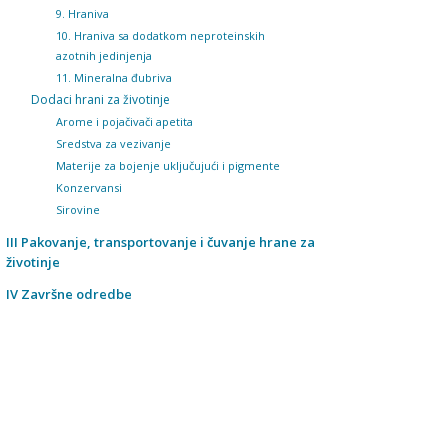
9. Hraniva
10. Hraniva sa dodatkom neproteinskih
azotnih jedinjenja
11. Mineralna đubriva
Dodaci hrani za životinje
Arome i pojačivači apetita
Sredstva za vezivanje
Materije za bojenje uključujući i pigmente
Konzervansi
Sirovine
III Pakovanje, transportovanje i čuvanje hrane za
životinje
IV Završne odredbe