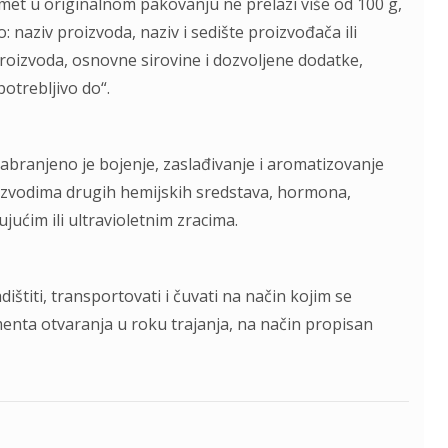
omet u originalnom pakovanju ne prelazi više od 100 g,
 naziv proizvoda, naziv i sedište proizvođača ili
roizvoda, osnovne sirovine i dozvoljene dodatke,
otrebljivo do“.
abranjeno je bojenje, zaslađivanje i aromatizovanje
izvodima drugih hemijskih sredstava, hormona,
ujućim ili ultravioletnim zracima.
ištiti, transportovati i čuvati na način kojim se
nta otvaranja u roku trajanja, na način propisan