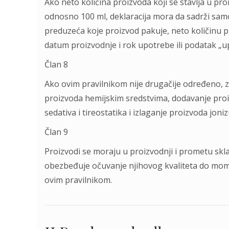
Ako neto količina proizvoda koji se stavlja u pr
odnosno 100 ml, deklaracija mora da sadrži samo:
preduzeća koje proizvod pakuje, neto količinu p
datum proizvodnje i rok upotrebe ili podatak „up
Član 8
Ako ovim pravilnikom nije drugačije određeno, z
proizvoda hemijskim sredstvima, dodavanje pro
sedativa i tireostatika i izlaganje proizvoda joniz
Član 9
Proizvodi se moraju u proizvodnji i prometu sklad
obezbeđuje očuvanje njihovog kvaliteta do mome
ovim pravilnikom.