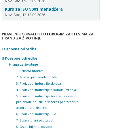
Novi Sad, 05-06.09.2026.
Kurs za ISO 9001 menadžera
Novi Sad, 12-13.09.2026.
PRAVILNIK O KVALITETU I DRUGIM ZAHTEVIMA ZA
HRANU ZA ŽIVOTINJE
I Osnovne odredbe
II Posebne odredbe
Hrana za životinje
1. Zrnasta hraniva
2. Mlinski proizvodi od žita
3. Proizvodi industrije skroba
4. Proizvodi industrije alkohola i vrenja
5. Proizvodi industrije šećera i sporedni
proizvodi industrije šećera i proizvodnje
askorbinske kiseline
6. Proizvodi industrije ulja
7. Sušeni biljni proizvodi
8. Ostali biljni proizvodi