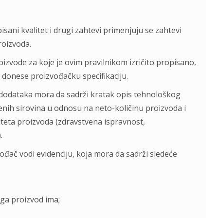
sani kvalitet i drugi zahtevi primenjuju se zahtevi
roizvoda.
oizvode za koje je ovim pravilnikom izričito propisano,
 donese proizvođačku specifikaciju.
h dodataka mora da sadrži kratak opis tehnološkog
enih sirovina u odnosu na neto-količinu proizvoda i
liteta proizvoda (zdravstvena ispravnost,
.
đač vodi evidenciju, koja mora da sadrži sledeće
 ga proizvod ima;