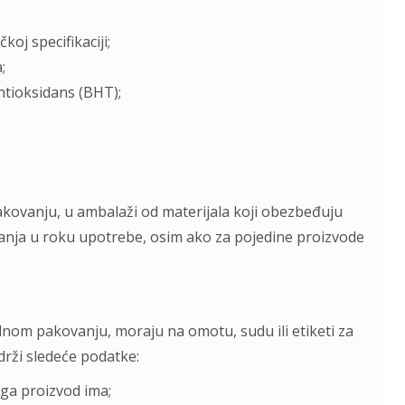
oj specifikaciji;
;
antioksidans (BHT);
akovanju, u ambalaži od materijala koji obezbeđuju
anja u roku upotrebe, osim ako za pojedine proizvode
nalnom pakovanju, moraju na omotu, sudu ili etiketi za
drži sledeće podatke:
 ga proizvod ima;