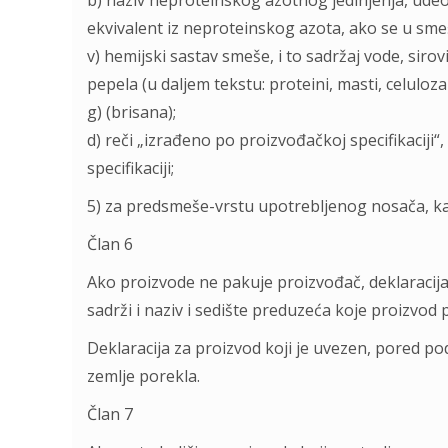
b) naziv neproteinskog azotnog jedinjenja, ude
ekvivalent iz neproteinskog azota, ako se u smeš
v) hemijski sastav smeše, i to sadržaj vode, sirov
pepela (u daljem tekstu: proteini, masti, celuloza 
g) (brisana);
d) reči „izrađeno po proizvođačkoj specifikacij
specifikaciji;
5) za predsmeše-vrstu upotrebljenog nosača, kao i
Član 6
Ako proizvode ne pakuje proizvođač, deklaracija 
sadrži i naziv i sedište preduzeća koje proizvod 
Deklaracija za proizvod koji je uvezen, pored poda
zemlje porekla.
Član 7