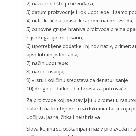
2) naziv i sedište proizvođača;
3) datum proizvodnje i rok upotrebe ili samo po
4) neto količina (masa ili zapremina) proizvoda;
5) osnovne grupe hraniva proizvoda prema opad
nije drugačije propisano;
6) upotrebljene dodatke i njihov naziv, primer: an
apsolutnim jedinicama;
7) način upotrebe;
8) način čuvanja;
9) vrstu i količinu sredstava za denaturisanje;
10) druge podatke od interesa za potrošače.
Za proizvode koji se stavljaju u promet u rasuto
nalaziti na kontejneru i na dokumentaciji koja pr
uočljiva, jasna, čitka i neizbrisiva.
Slova kojima su odštampani naziv proizvoda i na