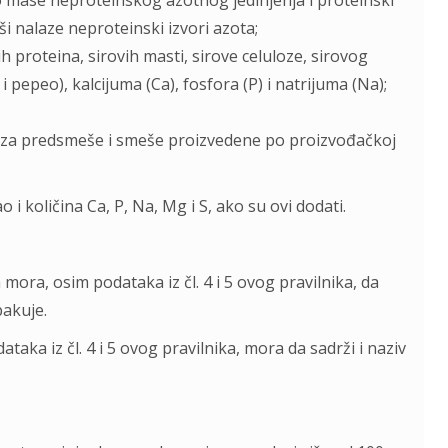
o mase neproteinskog azotnog jedinjenja i proteinski
i nalaze neproteinski izvori azota;
ih proteina, sirovih masti, sirove celuloze, sirovog
i pepeo), kalcijuma (Ca), fosfora (P) i natrijuma (Na);
i“, za predsmeše i smeše proizvedene po proizvođačkoj
 količina Ca, P, Na, Mg i S, ako su ovi dodati.
mora, osim podataka iz čl. 4 i 5 ovog pravilnika, da
pakuje.
taka iz čl. 4 i 5 ovog pravilnika, mora da sadrži i naziv