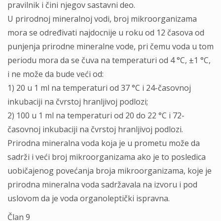
pravilnik i čini njegov sastavni deo.
U prirodnoj mineralnoj vodi, broj mikroorganizama
mora se određivati najdocnije u roku od 12 časova od
punjenja prirodne mineralne vode, pri čemu voda u tom
periodu mora da se čuva na temperaturi od 4 °C, ±1 °C,
i ne može da bude veći od:
1) 20 u 1 ml na temperaturi od 37 °C i 24-časovnoj
inkubaciji na čvrstoj hranljivoj podlozi;
2) 100 u 1 ml na temperaturi od 20 do 22 °C i 72-
časovnoj inkubaciji na čvrstoj hranljivoj podlozi.
Prirodna mineralna voda koja je u prometu može da
sadrži i veći broj mikroorganizama ako je to posledica
uobičajenog povećanja broja mikroorganizama, koje je
prirodna mineralna voda sadržavala na izvoru i pod
uslovom da je voda organoleptički ispravna.
Član 9