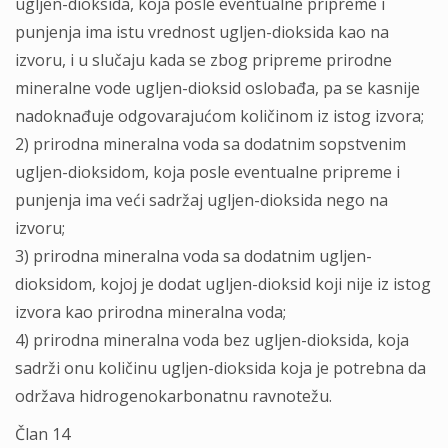
ugljen-dioksida, koja posle eventualne pripreme i
punjenja ima istu vrednost ugljen-dioksida kao na
izvoru, i u slučaju kada se zbog pripreme prirodne
mineralne vode ugljen-dioksid oslobađa, pa se kasnije
nadoknađuje odgovarajućom količinom iz istog izvora;
2) prirodna mineralna voda sa dodatnim sopstvenim
ugljen-dioksidom, koja posle eventualne pripreme i
punjenja ima veći sadržaj ugljen-dioksida nego na
izvoru;
3) prirodna mineralna voda sa dodatnim ugljen-
dioksidom, kojoj je dodat ugljen-dioksid koji nije iz istog
izvora kao prirodna mineralna voda;
4) prirodna mineralna voda bez ugljen-dioksida, koja
sadrži onu količinu ugljen-dioksida koja je potrebna da
održava hidrogenokarbonatnu ravnotežu.
Član 14