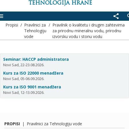
TEHNOLOGIJA HRANE
enu
share
se
Propisi
/
Pravilnici za
/
Pravilnik o kvalitetu i drugim zahtevima
Tehnologiju
za prirodnu mineralnu vodu, prirodnu
vode
izvorsku vodu i stonu vodu
Seminar: HACCP administratora
Novi Sad, 22-23.08.2026.
Kurs za ISO 22000 menadžera
Novi Sad, 05-06.09.2026.
Kurs za ISO 9001 menadžera
Novi Sad, 12-13.09.2026.
PROPISI
|
Pravilnici za Tehnologiju vode