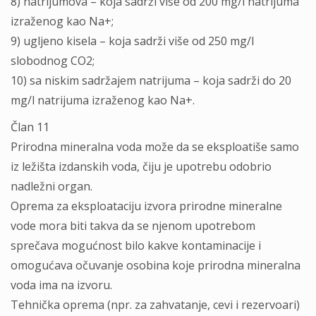
8) natrijumova – koja sadrži više od 200 mg/l natrijuma
izraženog kao Na+;
9) ugljeno kisela – koja sadrži više od 250 mg/l
slobodnog CO2;
10) sa niskim sadržajem natrijuma – koja sadrži do 20
mg/l natrijuma izraženog kao Na+.
Član 11
Prirodna mineralna voda može da se eksploatiše samo
iz ležišta izdanskih voda, čiju je upotrebu odobrio
nadležni organ.
Oprema za eksploataciju izvora prirodne mineralne
vode mora biti takva da se njenom upotrebom
sprečava mogućnost bilo kakve kontaminacije i
omogućava očuvanje osobina koje prirodna mineralna
voda ima na izvoru.
Tehnička oprema (npr. za zahvatanje, cevi i rezervoari)