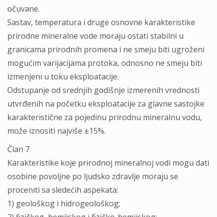
očuvane.
Sastav, temperatura i druge osnovne karakteristike
prirodne mineralne vode moraju ostati stabilni u
granicama prirodnih promena i ne smeju biti ugroženi
mogućim varijacijama protoka, odnosno ne smeju biti
izmenjeni u toku eksploatacije.
Odstupanje od srednjih godišnje izmerenih vrednosti
utvrđenih na početku eksploatacije za glavne sastojke
karakteristične za pojedinu prirodnu mineralnu vodu,
može iznositi najviše ±15%.
Član 7
Karakteristike koje prirodnoj mineralnoj vodi mogu dati
osobine povoljne po ljudsko zdravlje moraju se
proceniti sa sledećih aspekata:
1) geološkog i hidrogeološkog;