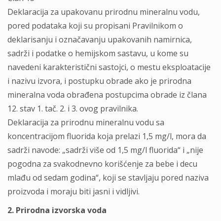
Deklaracija za upakovanu prirodnu mineralnu vodu,
pored podataka koji su propisani Pravilnikom o
deklarisanju i označavanju upakovanih namirnica,
sadrži i podatke o hemijskom sastavu, u kome su
navedeni karakteristični sastojci, o mestu eksploatacije
i nazivu izvora, i postupku obrade ako je prirodna
mineralna voda obrađena postupcima obrade iz člana
12. stav 1. tač. 2. i 3. ovog pravilnika.
Deklaracija za prirodnu mineralnu vodu sa
koncentracijom fluorida koja prelazi 1,5 mg/l, mora da
sadrži navode: „sadrži više od 1,5 mg/l fluorida“ i „nije
pogodna za svakodnevno korišćenje za bebe i decu
mlađu od sedam godina“, koji se stavljaju pored naziva
proizvoda i moraju biti jasni i vidljivi.
2. Prirodna izvorska voda