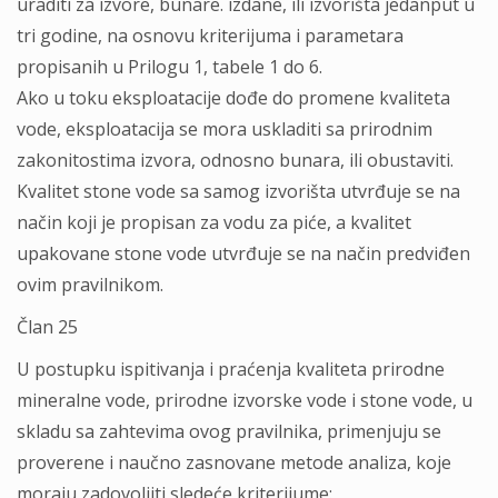
uraditi za izvore, bunare. izdane, ili izvorišta jedanput u
tri godine, na osnovu kriterijuma i parametara
propisanih u Prilogu 1, tabele 1 do 6.
Ako u toku eksploatacije dođe do promene kvaliteta
vode, eksploatacija se mora uskladiti sa prirodnim
zakonitostima izvora, odnosno bunara, ili obustaviti.
Kvalitet stone vode sa samog izvorišta utvrđuje se na
način koji je propisan za vodu za piće, a kvalitet
upakovane stone vode utvrđuje se na način predviđen
ovim pravilnikom.
Član 25
U postupku ispitivanja i praćenja kvaliteta prirodne
mineralne vode, prirodne izvorske vode i stone vode, u
skladu sa zahtevima ovog pravilnika, primenjuju se
proverene i naučno zasnovane metode analiza, koje
moraju zadovoljiti sledeće kriterijume: