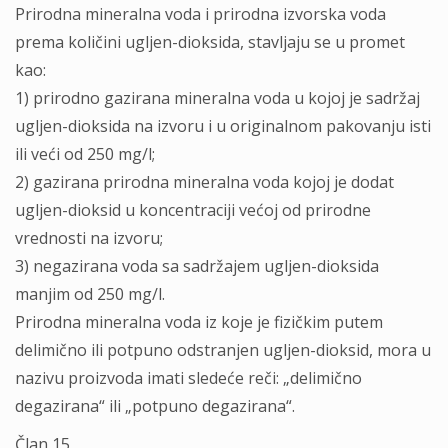
Prirodna mineralna voda i prirodna izvorska voda
prema količini ugljen-dioksida, stavljaju se u promet
kao:
1) prirodno gazirana mineralna voda u kojoj je sadržaj
ugljen-dioksida na izvoru i u originalnom pakovanju isti
ili veći od 250 mg/l;
2) gazirana prirodna mineralna voda kojoj je dodat
ugljen-dioksid u koncentraciji većoj od prirodne
vrednosti na izvoru;
3) negazirana voda sa sadržajem ugljen-dioksida
manjim od 250 mg/l.
Prirodna mineralna voda iz koje je fizičkim putem
delimično ili potpuno odstranjen ugljen-dioksid, mora u
nazivu proizvoda imati sledeće reči: „delimično
degazirana“ ili „potpuno degazirana“.
Član 15