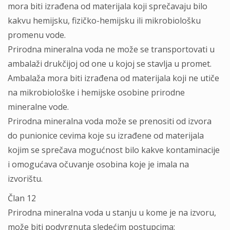
mora biti izrađena od materijala koji sprečavaju bilo
kakvu hemijsku, fizičko-hemijsku ili mikrobiološku
promenu vode.
Prirodna mineralna voda ne može se transportovati u
ambalaži drukčijoj od one u kojoj se stavlja u promet.
Ambalaža mora biti izrađena od materijala koji ne utiče
na mikrobiološke i hemijske osobine prirodne
mineralne vode.
Prirodna mineralna voda može se prenositi od izvora
do punionice cevima koje su izrađene od materijala
kojim se sprečava mogućnost bilo kakve kontaminacije
i omogućava očuvanje osobina koje je imala na
izvorištu.
Član 12
Prirodna mineralna voda u stanju u kome je na izvoru,
može biti podvrgnuta sledećim postupcima: