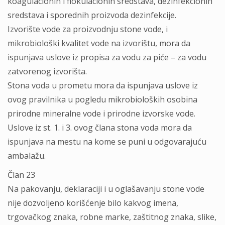
koagulacionih i flokulacionih sredstava, dezinfekcionih
sredstava i sporednih proizvoda dezinfekcije.
Izvorište vode za proizvodnju stone vode, i
mikrobiološki kvalitet vode na izvorištu, mora da
ispunjava uslove iz propisa za vodu za piće – za vodu
zatvorenog izvorišta.
Stona voda u prometu mora da ispunjava uslove iz
ovog pravilnika u pogledu mikrobioloških osobina
prirodne mineralne vode i prirodne izvorske vode.
Uslove iz st. 1. i 3. ovog člana stona voda mora da
ispunjava na mestu na kome se puni u odgovarajuću
ambalažu.
Član 23
Na pakovanju, deklaraciji i u oglašavanju stone vode
nije dozvoljeno korišćenje bilo kakvog imena,
trgovačkog znaka, robne marke, zaštitnog znaka, slike,