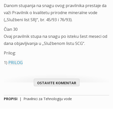
Danom stupanja na snagu ovog pravilnika prestaje da
važi Pravilnik o kvalitetu prirodne mineralne vode
(„Službeni list SRJ“, br. 45/93 i 76/93).
Član 30
Ovaj pravilnik stupa na snagu po isteku šest meseci od
dana objavljivanja u „Službenom listu SCG“.
Prilog:
1)
PRILOG
OSTAVITE KOMENTAR
PROPISI
|
Pravilnici za Tehnologiju vode