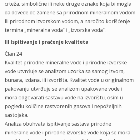
crteža, simbolične ili neke druge oznake koja bi mogla
da dovede do zamene sa prirodnom mineralnom vodom
ili prirodnom izvorskom vodom, a naročito korišćenje
termina „mineralna voda“ i „izvorska voda“.
III Ispitivanje i praćenje kvaliteta
Član 24
Kvalitet prirodne mineralne vode i prirodne izvorske
vode utvrđuje se analizom uzorka sa samog izvora,
bunara, izdana, ili izvorišta. Kvalitet vode u originalnom
pakovanju utvrđuje se analizom upakovane vode i
mora odgovarati sastavu vode na izvorištu, osim u
pogledu količine rastvorenih gasova i nepoželjnih
sastojaka.
Analiza obuhvata ispitivanje sastava prirodne
mineralne vode i prirodne izvorske vode koja se mora