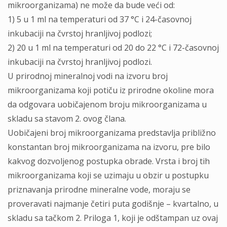
mikroorganizama) ne može da bude veći od:
1) 5 u 1 ml na temperaturi od 37 °C i 24-časovnoj
inkubaciji na čvrstoj hranljivoj podlozi;
2) 20 u 1 ml na temperaturi od 20 do 22 °C i 72-časovnoj
inkubaciji na čvrstoj hranljivoj podlozi.
U prirodnoj mineralnoj vodi na izvoru broj
mikroorganizama koji potiču iz prirodne okoline mora
da odgovara uobičajenom broju mikroorganizama u
skladu sa stavom 2. ovog člana.
Uobičajeni broj mikroorganizama predstavlja približno
konstantan broj mikroorganizama na izvoru, pre bilo
kakvog dozvoljenog postupka obrade. Vrsta i broj tih
mikroorganizama koji se uzimaju u obzir u postupku
priznavanja prirodne mineralne vode, moraju se
proveravati najmanje četiri puta godišnje – kvartalno, u
skladu sa tačkom 2. Priloga 1, koji je odštampan uz ovaj