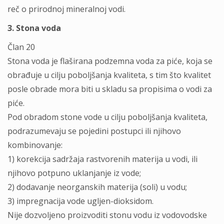
reč o prirodnoj mineralnoj vodi.
3. Stona voda
Član 20
Stona voda je flaširana podzemna voda za piće, koja se
obrađuje u cilju poboljšanja kvaliteta, s tim što kvalitet
posle obrade mora biti u skladu sa propisima o vodi za
piće.
Pod obradom stone vode u cilju poboljšanja kvaliteta,
podrazumevaju se pojedini postupci ili njihovo
kombinovanje:
1) korekcija sadržaja rastvorenih materija u vodi, ili
njihovo potpuno uklanjanje iz vode;
2) dodavanje neorganskih materija (soli) u vodu;
3) impregnacija vode ugljen-dioksidom.
Nije dozvoljeno proizvoditi stonu vodu iz vodovodske