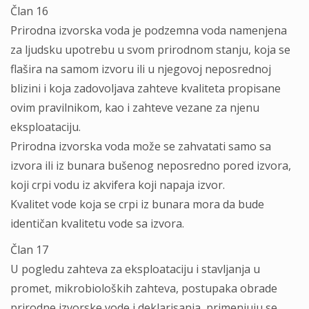
Član 16
Prirodna izvorska voda je podzemna voda namenjena
za ljudsku upotrebu u svom prirodnom stanju, koja se
flašira na samom izvoru ili u njegovoj neposrednoj
blizini i koja zadovoljava zahteve kvaliteta propisane
ovim pravilnikom, kao i zahteve vezane za njenu
eksploataciju.
Prirodna izvorska voda može se zahvatati samo sa
izvora ili iz bunara bušenog neposredno pored izvora,
koji crpi vodu iz akvifera koji napaja izvor.
Kvalitet vode koja se crpi iz bunara mora da bude
identičan kvalitetu vode sa izvora.
Član 17
U pogledu zahteva za eksploataciju i stavljanja u
promet, mikrobioloških zahteva, postupaka obrade
prirodne izvorske vode i deklarisanja, primenjuju se