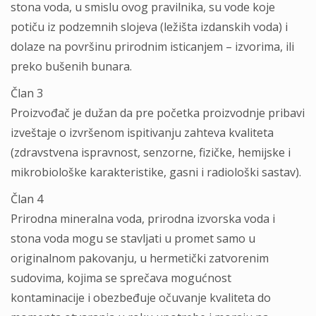
stona voda, u smislu ovog pravilnika, su vode koje
potiču iz podzemnih slojeva (ležišta izdanskih voda) i
dolaze na površinu prirodnim isticanjem – izvorima, ili
preko bušenih bunara.
Član 3
Proizvođač je dužan da pre početka proizvodnje pribavi
izveštaje o izvršenom ispitivanju zahteva kvaliteta
(zdravstvena ispravnost, senzorne, fizičke, hemijske i
mikrobiološke karakteristike, gasni i radiološki sastav).
Član 4
Prirodna mineralna voda, prirodna izvorska voda i
stona voda mogu se stavljati u promet samo u
originalnom pakovanju, u hermetički zatvorenim
sudovima, kojima se sprečava mogućnost
kontaminacije i obezbeđuje očuvanje kvaliteta do