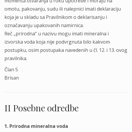
momenta otvaranja u roku upotrebe i moraju na
omotu, pakovanju, sudu ili nalepnici imati deklaraciju
koja je u skladu sa Pravilnikom o deklarisanju i
označavanju upakovanih namirnica.
Reč „prirodna“ u nazivu mogu imati mineralna i
izvorska voda koja nije podvrgnuta bilo kakvom
postupku, osim postupaka navedenih u čl. 12. i 13. ovog
pravilnika.
Član 5
Brisan
II Posebne odredbe
1. Prirodna mineralna voda