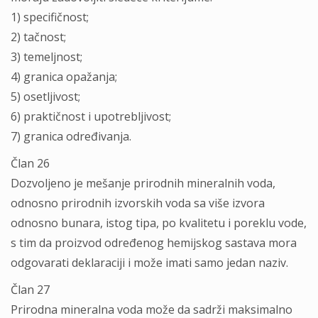
1) specifičnost;
2) tačnost;
3) temeljnost;
4) granica opažanja;
5) osetljivost;
6) praktičnost i upotrebljivost;
7) granica određivanja.
Član 26
Dozvoljeno je mešanje prirodnih mineralnih voda,
odnosno prirodnih izvorskih voda sa više izvora
odnosno bunara, istog tipa, po kvalitetu i poreklu vode,
s tim da proizvod određenog hemijskog sastava mora
odgovarati deklaraciji i može imati samo jedan naziv.
Član 27
Prirodna mineralna voda može da sadrži maksimalno