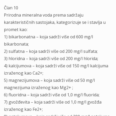
Član 10
Prirodna mineralna voda prema sadržaju
karakterističnih sastojaka, kategorizuje se i stavlja u
promet kao:
1) bikarbonatna – koja sadrži više od 600 mg/l
bikarbonata;
2) sulfatna – koja sadrži više od 200 mg/l sulfata;
3) hloridna – koja sadrži više od 200 mg/l hlorida;
4) kalcijumova – koja sadrži više od 150 mg/l kalcijuma
izraženog kao Ca2+;
5) magnezijumova – koja sadrži više od 50 mg/l
magnezijuma izraženog kao Mg2+ ;
6) fluoridna – koja sadrži više od 1,0 mg/l fluorida;
7) gvožđevita – koja sadrži više od 1,0 mg/l gvožđa
izraženog kao Fe2+;