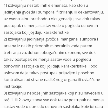
1) izdvajanju nestabilnih elemenata, kao što su
jedinjenja gvožđa i sumpora, filtriranju ili dekantovanju,
uz eventualnu prethodnu oksigenaciju, sve dok takav
postupak ne menja sastav vode u pogledu osnovnih
sastojaka koji joj daju karakteristike;
2) izdvajanju jedinjenja gvožđa, mangana, sumpora i
arsena iz nekih prirodnih mineralnih voda putem
tretiranja vazduhom obogaćenim ozonom, sve dok
takav postupak ne menja sastav vode u pogledu
osnovnih sastojaka koji joj daju karakteristike, i pod
uslovom da je takav postupak prijavljen i posebno
kontrolisan od strane nadležnog organa ili ovlašćene
institucije;
3) izdvajanju nepoželjnih sastojaka koji nisu navedeni u
tač. 1. ili 2. ovog stava sve dok takav postupak ne menja
sastav vode u pogledu osnovnih sastojaka koje joj daju