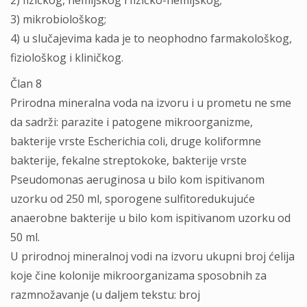
2) fizičkog, hemijskog i fizičko-hemijskog;
3) mikrobiološkog;
4) u slučajevima kada je to neophodno farmakološkog,
fiziološkog i kliničkog.
Član 8
Prirodna mineralna voda na izvoru i u prometu ne sme
da sadrži: parazite i patogene mikroorganizme,
bakterije vrste Escherichia coli, druge koliformne
bakterije, fekalne streptokoke, bakterije vrste
Pseudomonas aeruginosa u bilo kom ispitivanom
uzorku od 250 ml, sporogene sulfitoredukujuće
anaerobne bakterije u bilo kom ispitivanom uzorku od
50 ml.
U prirodnoj mineralnoj vodi na izvoru ukupni broj ćelija
koje čine kolonije mikroorganizama sposobnih za
razmnožavanje (u daljem tekstu: broj