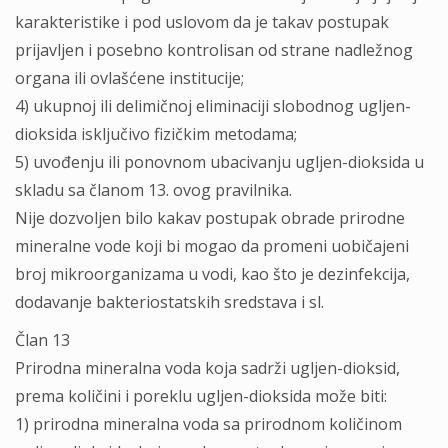
karakteristike i pod uslovom da je takav postupak
prijavljen i posebno kontrolisan od strane nadležnog
organa ili ovlašćene institucije;
4) ukupnoj ili delimičnoj eliminaciji slobodnog ugljen-
dioksida isključivo fizičkim metodama;
5) uvođenju ili ponovnom ubacivanju ugljen-dioksida u
skladu sa članom 13. ovog pravilnika.
Nije dozvoljen bilo kakav postupak obrade prirodne
mineralne vode koji bi mogao da promeni uobičajeni
broj mikroorganizama u vodi, kao što je dezinfekcija,
dodavanje bakteriostatskih sredstava i sl.
Član 13
Prirodna mineralna voda koja sadrži ugljen-dioksid,
prema količini i poreklu ugljen-dioksida može biti:
1) prirodna mineralna voda sa prirodnom količinom