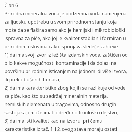
Član 6
Prirodna mineralna voda je podzemna voda namenjena
za ljudsku upotrebu u svom prirodnom stanju koja
može da se flašira samo ako je hemijski i mikrobiološki
ispravna za piće, ako joj je kvalitet stabilan i formiran u
prirodnim uslovima i ako ispunjava sledeće zahteve:
1) da ima svoj izvor iz ležišta izdanskih voda, zaštićen od
bilo kakve mogućnosti kontaminacije i da dolazi na
površinu prirodnim isticanjem na jednom idi više izvora,
ili preko bušenih bunara;
2) da ima karakteristike zbog kojih se razlikuje od vode
za piće, kao što su sadržaj mineralnih materija,
hemijskih elemenata u tragovima, odnosno drugih
sastojaka, i može imati određeno fiziološko dejstvo;
3) da ima isti kvalitet kao na izvoru, pri čemu
karakteristike iz tač. 1. i 2. ovog stava moraju ostati