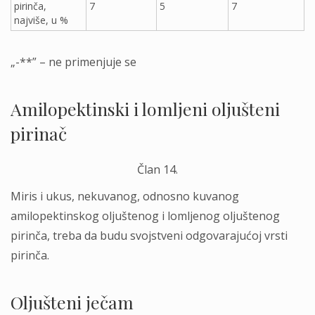
pirinča,
7
5
7
najviše, u %
„-**” – ne primenjuje se
Amilopektinski i lomlјeni olјušteni
pirinač
Član 14.
Miris i ukus, nekuvanog, odnosno kuvanog
amilopektinskog olјuštenog i lomlјenog olјuštenog
pirinča, treba da budu svojstveni odgovarajućoj vrsti
pirinča.
Olјušteni ječam