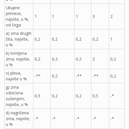
Ukupne
primese,
1
1
1
3
2
najviše, u %,
od čega:
a) zrna drugih
žita, najviše,
0,2
0,2
0,2
0,2
1
u %
b) lomljena
zrna, najviše,
0,2
0,2
0,2
2
0,2
u %
v) pleva,
-**
0,2
-**
-**
0,2
najviše u %
g) zrna
oštećena
0,5
0,2
0,2
0,5
-*
sušenjem,
najviše, u %
d) nagrižena
zrna, najviše,
-*
-*
-*
-*
-*
u %