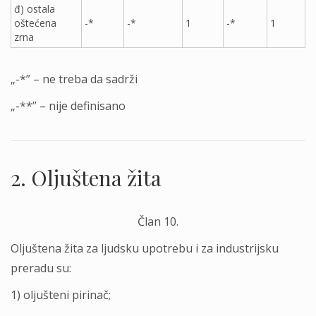
đ) ostala
oštećena
-*
-*
1
-*
1
zrna
„-*” – ne treba da sadrži
„-**” – nije definisano
2. Olјuštena žita
Član 10.
Olјuštena žita za lјudsku upotrebu i za industrijsku
preradu su:
1) olјušteni pirinač;