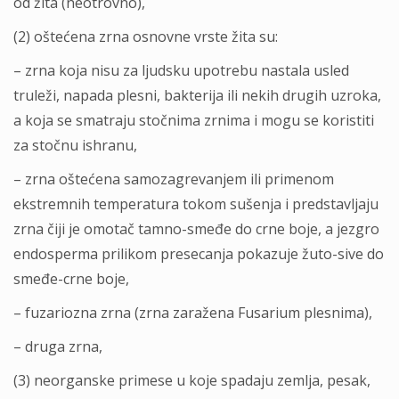
od žita (neotrovno),
(2) oštećena zrna osnovne vrste žita su:
– zrna koja nisu za lјudsku upotrebu nastala usled
truleži, napada plesni, bakterija ili nekih drugih uzroka,
a koja se smatraju stočnima zrnima i mogu se koristiti
za stočnu ishranu,
– zrna oštećena samozagrevanjem ili primenom
ekstremnih temperatura tokom sušenja i predstavlјaju
zrna čiji je omotač tamno-smeđe do crne boje, a jezgro
endosperma prilikom presecanja pokazuje žuto-sive do
smeđe-crne boje,
– fuzariozna zrna (zrna zaražena Fusarium plesnima),
– druga zrna,
(3) neorganske primese u koje spadaju zemlјa, pesak,