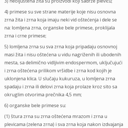
3) neolјuštena žita su proizvodi koji sadrže plevicu;
4) primese su sve strane materije koje nisu osnovna
zrna žita i zrna koja imaju neki vid oštećenja i dele se
na: lomlјena zrna, organske bele primese, proklijala
zrna i crne primese;
5) lomlјena zrna su sva zrna koja pripadaju osnovnoj
masi žita i nisu oštećena u vidu nagriženih ili ubodenih
mesta, sa delimično vidlјivim endospermom, uklјučujući
i zrna oštećena prilikom vršidbe i zrna kod kojih je
uklonjena klica. U slučaju kukuruza, u lomlјena zrna
spadaju i zrna ili delovi zrna koja prolaze kroz sito sa
okruglim otvorima prečnika 4,5 mm;
6) organske bele primese su:
(1) štura zrna su zrna oštećena mrazom i zrna u
plevicama (zelena zrna) i sva zrna koja nakon izdvajanja