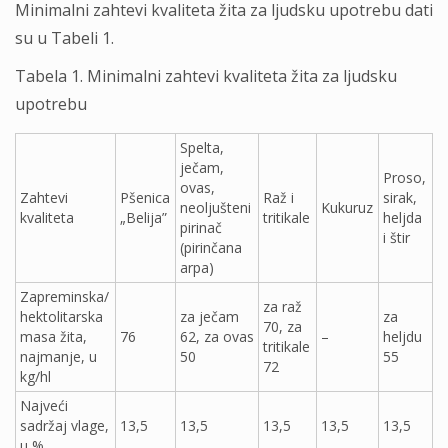
Minimalni zahtevi kvaliteta žita za lјudsku upotrebu dati
su u Tabeli 1.
Tabela 1. Minimalni zahtevi kvaliteta žita za lјudsku
upotrebu
Spelta,
ječam,
Proso,
ovas,
Zahtevi
Pšenica
Raž i
sirak,
neoljušteni
Kukuruz
kvaliteta
„Belija”
tritikale
heljda
pirinač
i štir
(pirinčana
arpa)
Zapreminska/
za raž
hektolitarska
za ječam
za
70, za
masa žita,
76
62, za ovas
–
heljdu
tritikale
najmanje, u
50
55
72
kg/hl
Najveći
sadržaj vlage,
13,5
13,5
13,5
13,5
13,5
u %