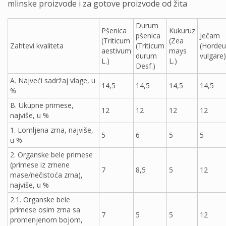
mlinske proizvode i za gotove proizvode od žita
Durum
Pšenica
Kukuruz
pšenica
Ječam
(
Triticum
(
Zea
Zahtevi kvaliteta
(
Triticum
(
Horde
aestivum
mays
durum
vulgare
)
L
.)
L.
)
Desf.
)
A. Najveći sadržaj vlage, u
14,5
14,5
14,5
14,5
%
B. Ukupne primese,
12
12
12
12
najviše, u %
1. Lomlјena zrna, najviše,
5
6
5
5
u %
2. Organske bele primese
(primese iz zrnene
7
8,5
5
12
mase/nečistoća zrna),
najviše, u %
2.1. Organske bele
primese osim zrna sa
7
5
5
12
promenjenom bojom,