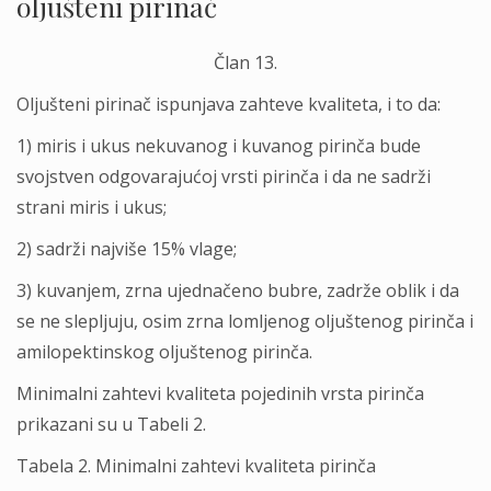
olјušteni pirinač
Član 13.
Olјušteni pirinač ispunjava zahteve kvaliteta, i to da:
1) miris i ukus nekuvanog i kuvanog pirinča bude
svojstven odgovarajućoj vrsti pirinča i da ne sadrži
strani miris i ukus;
2) sadrži najviše 15% vlage;
3) kuvanjem, zrna ujednačeno bubre, zadrže oblik i da
se ne sleplјuju, osim zrna lomlјenog olјuštenog pirinča i
amilopektinskog olјuštenog pirinča.
Minimalni zahtevi kvaliteta pojedinih vrsta pirinča
prikazani su u Tabeli 2.
Tabela 2. Minimalni zahtevi kvaliteta pirinča