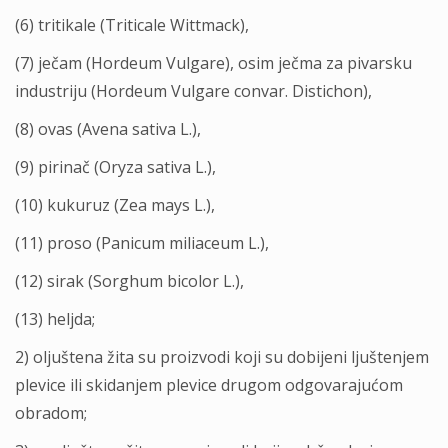
(6) tritikale (Triticale Wittmack),
(7) ječam (Hordeum Vulgare), osim ječma za pivarsku
industriju (Hordeum Vulgare convar. Distichon),
(8) ovas (Avena sativa L.),
(9) pirinač (Oryza sativa L.),
(10) kukuruz (Zea mays L.),
(11) proso (Panicum miliaceum L.),
(12) sirak (Sorghum bicolor L.),
(13) helјda;
2) olјuštena žita su proizvodi koji su dobijeni lјuštenjem
plevice ili skidanjem plevice drugom odgovarajućom
obradom;