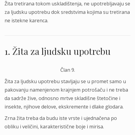
Žita tretirana tokom uskladištenja, ne upotreblјavaju se
za lјudsku upotrebu dok sredstvima kojima su tretirana
ne istekne karenca.
1. Žita za lјudsku upotrebu
Član 9.
Žita za lјudsku upotrebu stavlјaju se u promet samo u
pakovanju namenjenom krajnjem potrošaču i ne treba
da sadrže žive, odnosno mrtve skladišne štetočine i
insekte, njihove delove, ekskremente i dlake glodara.
Zrna žita treba da budu iste vrste i ujednačena po
obliku i veličini, karakteristične boje i mirisa.