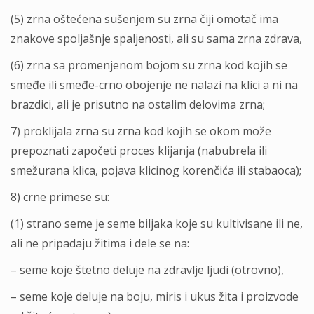
(5) zrna oštećena sušenjem su zrna čiji omotač ima
znakove spolјašnje spalјenosti, ali su sama zrna zdrava,
(6) zrna sa promenjenom bojom su zrna kod kojih se
smeđe ili smeđe-crno obojenje ne nalazi na klici a ni na
brazdici, ali je prisutno na ostalim delovima zrna;
7) proklijala zrna su zrna kod kojih se okom može
prepoznati započeti proces klijanja (nabubrela ili
smežurana klica, pojava klicinog korenčića ili stabaoca);
8) crne primese su:
(1) strano seme je seme bilјaka koje su kultivisane ili ne,
ali ne pripadaju žitima i dele se na:
– seme koje štetno deluje na zdravlјe lјudi (otrovno),
– seme koje deluje na boju, miris i ukus žita i proizvode