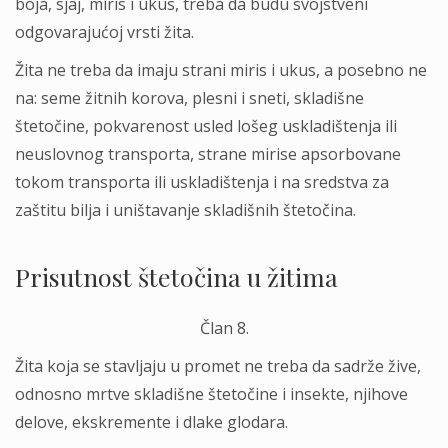
boja, sjaj, miris i ukus, treba da budu svojstveni
odgovarajućoj vrsti žita.
Žita ne treba da imaju strani miris i ukus, a posebno ne
na: seme žitnih korova, plesni i sneti, skladišne
štetočine, pokvarenost usled lošeg uskladištenja ili
neuslovnog transporta, strane mirise apsorbovane
tokom transporta ili uskladištenja i na sredstva za
zaštitu bilјa i uništavanje skladišnih štetočina.
Prisutnost štetočina u žitima
Član 8.
Žita koja se stavlјaju u promet ne treba da sadrže žive,
odnosno mrtve skladišne štetočine i insekte, njihove
delove, ekskremente i dlake glodara.