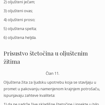
2) olјušteni ječam;
3) olјušteni ovas;
4) olјušteni proso;
5) olјuštena spelta;
6) olјuštena helјda.
Prisustvo štetočina u olјuštenim
žitima
Član 11.
Olјuštena žita za lјudsku upotrebu koja se stavlјaju u
promet u pakovanju namenjenom krajnjem potrošaču,
ispunjavaju zahteve kvaliteta:
1) da ne sadrže žive skladišne štetočine i insekte u bilo