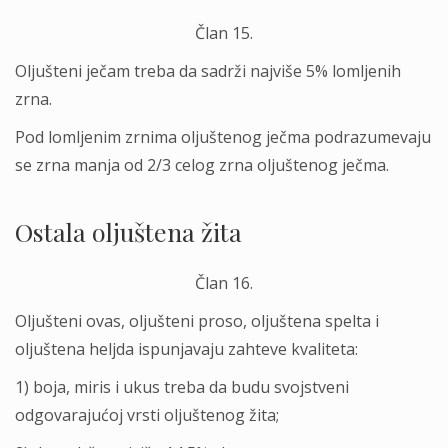
Član 15.
Olјušteni ječam treba da sadrži najviše 5% lomlјenih
zrna.
Pod lomlјenim zrnima olјuštenog ječma podrazumevaju
se zrna manja od 2/3 celog zrna olјuštenog ječma.
Ostala olјuštena žita
Član 16.
Olјušteni ovas, olјušteni proso, olјuštena spelta i
olјuštena helјda ispunjavaju zahteve kvaliteta:
1) boja, miris i ukus treba da budu svojstveni
odgovarajućoj vrsti olјuštenog žita;