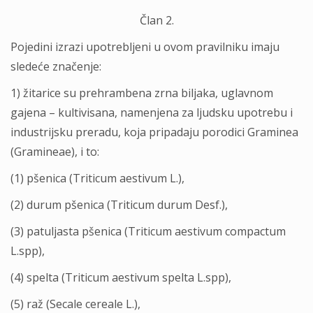
Član 2.
Pojedini izrazi upotreblјeni u ovom pravilniku imaju
sledeće značenje:
1) žitarice su prehrambena zrna bilјaka, uglavnom
gajena – kultivisana, namenjena za lјudsku upotrebu i
industrijsku preradu, koja pripadaju porodici Graminea
(Gramineae), i to:
(1) pšenica (Triticum aestivum L.),
(2) durum pšenica (Triticum durum Desf.),
(3) patulјasta pšenica (Triticum aestivum compactum
L.spp),
(4) spelta (Triticum aestivum spelta L.spp),
(5) raž (Secale cereale L.),