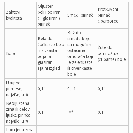
Oljušteni –
Pretkuvani
Zahtevi
beli i polirani
Smeđi pirinač
pirinač
kvaliteta
(ili glazirani)
(„parboiled”)
pirinač
Bež do
Bela do
smeđe boje
žućkasto bela
sa mogućim
Žute do
ili sivkasta
ostacima
Boja
tamnožute
boja, a
omotača koji
(ćilibarne) boje
glazirani i
je zelenkaste
sjajni izgled
ili crvenkaste
boje
Ukupne
primese,
0,11
0,11
0,11
najviše, u %
Neoljuštena
zrna ili delovi
0,1
-**
0,1
ljuske pirinča,
najviše, u %
Lomljena zrna