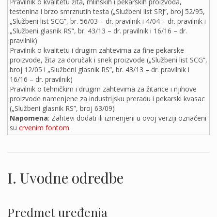
Pravilnik o kvalitetu žita, mlinskih i pekarskih proizvoda,
testenina i brzo smrznutih testa („Službeni list SRJ”, broj 52/95,
„Službeni list SCG”, br. 56/03 – dr. pravilnik i 4/04 – dr. pravilnik i
„Službeni glasnik RS”, br. 43/13 – dr. pravilnik i 16/16 – dr.
pravilnik)
Pravilnik o kvalitetu i drugim zahtevima za fine pekarske
proizvode, žita za doručak i snek proizvode („Službeni list SCG”,
broj 12/05 i „Službeni glasnik RS”, br. 43/13 – dr. pravilnik i
16/16 – dr. pravilnik)
Pravilnik o tehničkim i drugim zahtevima za žitarice i njihove
proizvode namenjene za industrijsku preradu i pekarski kvasac
(„Službeni glasnik RS”, broj 63/09)
Napomena
: Zahtevi dodati ili izmenjeni u ovoj verziji označeni
su
crvenim fontom
.
I. Uvodne odredbe
Predmet uređenja