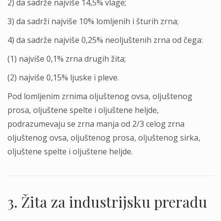
2) da sadrže najviše 14,5% vlage;
3) da sadrži najviše 10% lomlјenih i šturih zrna;
4) da sadrže najviše 0,25% neolјuštenih zrna od čega:
(1) najviše 0,1% zrna drugih žita;
(2) najviše 0,15% lјuske i pleve.
Pod lomlјenim zrnima olјuštenog ovsa, olјuštenog
prosa, olјuštene spelte i olјuštene helјde,
podrazumevaju se zrna manja od 2/3 celog zrna
olјuštenog ovsa, olјuštenog prosa, olјuštenog sirka,
olјuštene spelte i olјuštene helјde.
3. Žita za industrijsku preradu