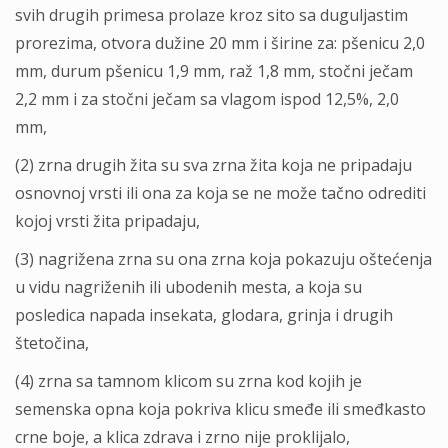
svih drugih primesa prolaze kroz sito sa dugulјastim
prorezima, otvora dužine 20 mm i širine za: pšenicu 2,0
mm, durum pšenicu 1,9 mm, raž 1,8 mm, stočni ječam
2,2 mm i za stočni ječam sa vlagom ispod 12,5%, 2,0
mm,
(2) zrna drugih žita su sva zrna žita koja ne pripadaju
osnovnoj vrsti ili ona za koja se ne može tačno odrediti
kojoj vrsti žita pripadaju,
(3) nagrižena zrna su ona zrna koja pokazuju oštećenja
u vidu nagriženih ili ubodenih mesta, a koja su
posledica napada insekata, glodara, grinja i drugih
štetočina,
(4) zrna sa tamnom klicom su zrna kod kojih je
semenska opna koja pokriva klicu smeđe ili smeđkasto
crne boje, a klica zdrava i zrno nije proklijalo,