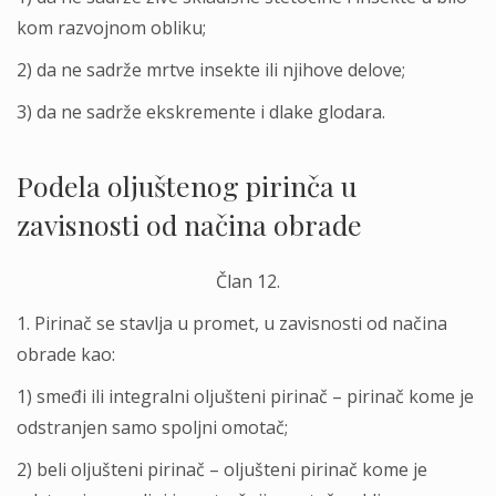
kom razvojnom obliku;
2) da ne sadrže mrtve insekte ili njihove delove;
3) da ne sadrže ekskremente i dlake glodara.
Podela olјuštenog pirinča u
zavisnosti od načina obrade
Član 12.
1. Pirinač se stavlјa u promet, u zavisnosti od načina
obrade kao:
1) smeđi ili integralni olјušteni pirinač – pirinač kome je
odstranjen samo spolјni omotač;
2) beli olјušteni pirinač – olјušteni pirinač kome je