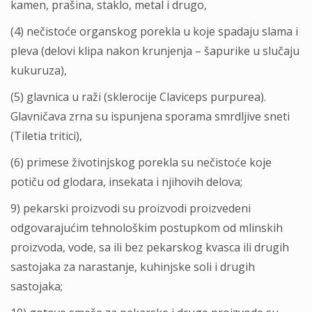
kamen, prašina, staklo, metal i drugo,
(4) nečistoće organskog porekla u koje spadaju slama i
pleva (delovi klipa nakon krunjenja – šapurike u slučaju
kukuruza),
(5) glavnica u raži (sklerocije Claviceps purpurea).
Glavničava zrna su ispunjena sporama smrdlјive sneti
(Tiletia tritici),
(6) primese životinjskog porekla su nečistoće koje
potiču od glodara, insekata i njihovih delova;
9) pekarski proizvodi su proizvodi proizvedeni
odgovarajućim tehnološkim postupkom od mlinskih
proizvoda, vode, sa ili bez pekarskog kvasca ili drugih
sastojaka za narastanje, kuhinjske soli i drugih
sastojaka;