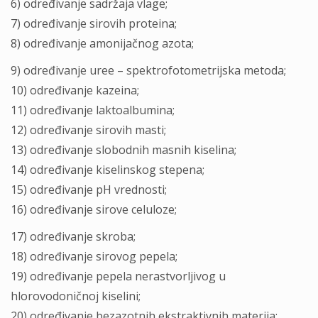
6) određivanje sadržaja vlage;
7) određivanje sirovih proteina;
8) određivanje amonijačnog azota;
9) određivanje uree – spektrofotometrijska metoda;
10) određivanje kazeina;
11) određivanje laktoalbumina;
12) određivanje sirovih masti;
13) određivanje slobodnih masnih kiselina;
14) određivanje kiselinskog stepena;
15) određivanje pH vrednosti;
16) određivanje sirove celuloze;
17) određivanje skroba;
18) određivanje sirovog pepela;
19) određivanje pepela nerastvorljivog u
hlorovodoničnoj kiselini;
20) određivanje bezazotnih ekstraktivnih materija;