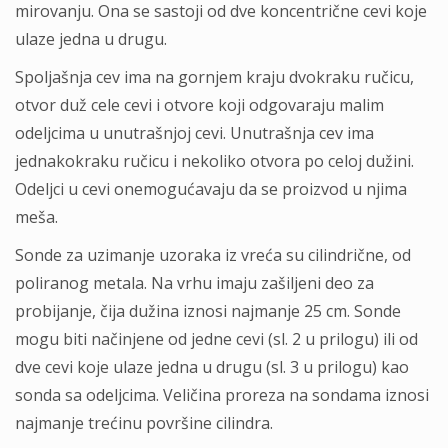
mirovanju. Ona se sastoji od dve koncentrične cevi koje
ulaze jedna u drugu.
Spoljašnja cev ima na gornjem kraju dvokraku ručicu,
otvor duž cele cevi i otvore koji odgovaraju malim
odeljcima u unutrašnjoj cevi. Unutrašnja cev ima
jednakokraku ručicu i nekoliko otvora po celoj dužini.
Odeljci u cevi onemogućavaju da se proizvod u njima
meša.
Sonde za uzimanje uzoraka iz vreća su cilindrične, od
poliranog metala. Na vrhu imaju zašiljeni deo za
probijanje, čija dužina iznosi najmanje 25 cm. Sonde
mogu biti načinjene od jedne cevi (sl. 2 u prilogu) ili od
dve cevi koje ulaze jedna u drugu (sl. 3 u prilogu) kao
sonda sa odeljcima. Veličina proreza na sondama iznosi
najmanje trećinu površine cilindra.