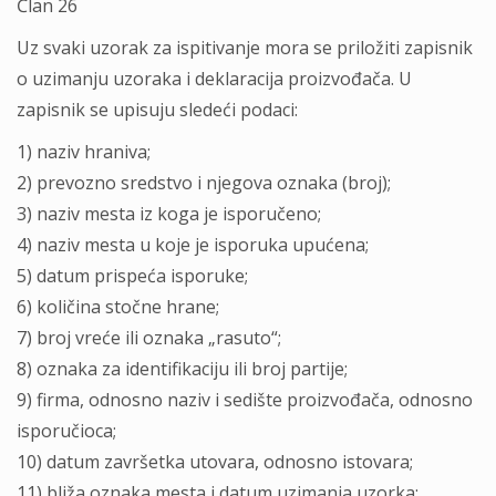
Član 26
Uz svaki uzorak za ispitivanje mora se priložiti zapisnik
o uzimanju uzoraka i deklaracija proizvođača. U
zapisnik se upisuju sledeći podaci:
1) naziv hraniva;
2) prevozno sredstvo i njegova oznaka (broj);
3) naziv mesta iz koga je isporučeno;
4) naziv mesta u koje je isporuka upućena;
5) datum prispeća isporuke;
6) količina stočne hrane;
7) broj vreće ili oznaka „rasuto“;
8) oznaka za identifikaciju ili broj partije;
9) firma, odnosno naziv i sedište proizvođača, odnosno
isporučioca;
10) datum završetka utovara, odnosno istovara;
11) bliža oznaka mesta i datum uzimanja uzorka;