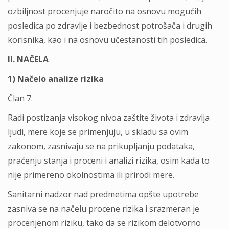
ozbilјnost procenjuje naročito na osnovu mogućih
posledica po zdravlјe i bezbednost potrošača i drugih
korisnika, kao i na osnovu učestanosti tih posledica.
II. NAČELA
1) Načelo analize rizika
Član 7.
Radi postizanja visokog nivoa zaštite života i zdravlјa
lјudi, mere koje se primenjuju, u skladu sa ovim
zakonom, zasnivaju se na prikuplјanju podataka,
praćenju stanja i proceni i analizi rizika, osim kada to
nije primereno okolnostima ili prirodi mere.
Sanitarni nadzor nad predmetima opšte upotrebe
zasniva se na načelu procene rizika i srazmeran je
procenjenom riziku, tako da se rizikom delotvorno