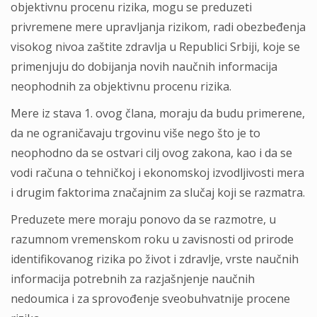
objektivnu procenu rizika, mogu se preduzeti
privremene mere upravlјanja rizikom, radi obezbeđenja
visokog nivoa zaštite zdravlјa u Republici Srbiji, koje se
primenjuju do dobijanja novih naučnih informacija
neophodnih za objektivnu procenu rizika.
Mere iz stava 1. ovog člana, moraju da budu primerene,
da ne ograničavaju trgovinu više nego što je to
neophodno da se ostvari cilј ovog zakona, kao i da se
vodi računa o tehničkoj i ekonomskoj izvodlјivosti mera
i drugim faktorima značajnim za slučaj koji se razmatra.
Preduzete mere moraju ponovo da se razmotre, u
razumnom vremenskom roku u zavisnosti od prirode
identifikovanog rizika po život i zdravlјe, vrste naučnih
informacija potrebnih za razjašnjenje naučnih
nedoumica i za sprovođenje sveobuhvatnije procene