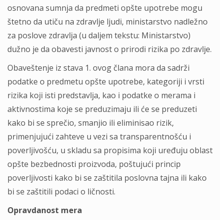
osnovana sumnja da predmeti opšte upotrebe mogu
štetno da utiču na zdravlјe lјudi, ministarstvo nadležno
za poslove zdravlјa (u dalјem tekstu: Ministarstvo)
dužno je da obavesti javnost o prirodi rizika po zdravlјe.
Obaveštenje iz stava 1. ovog člana mora da sadrži
podatke o predmetu opšte upotrebe, kategoriji i vrsti
rizika koji isti predstavlјa, kao i podatke o merama i
aktivnostima koje se preduzimaju ili će se preduzeti
kako bi se sprečio, smanjio ili eliminisao rizik,
primenjujući zahteve u vezi sa transparentnošću i
poverlјivošću, u skladu sa propisima koji uređuju oblast
opšte bezbednosti proizvoda, poštujući princip
poverlјivosti kako bi se zaštitila poslovna tajna ili kako
bi se zaštitili podaci o ličnosti.
Opravdanost mera