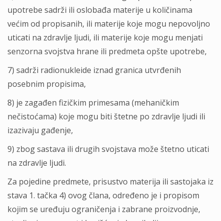
upotrebe sadrži ili oslobađa materije u količinama
većim od propisanih, ili materije koje mogu nepovolјno
uticati na zdravlјe lјudi, ili materije koje mogu menjati
senzorna svojstva hrane ili predmeta opšte upotrebe,
7) sadrži radionukleide iznad granica utvrđenih
posebnim propisima,
8) je zagađen fizičkim primesama (mehaničkim
nečistoćama) koje mogu biti štetne po zdravlјe lјudi ili
izazivaju gađenje,
9) zbog sastava ili drugih svojstava može štetno uticati
na zdravlјe lјudi.
Za pojedine predmete, prisustvo materija ili sastojaka iz
stava 1. tačka 4) ovog člana, određeno je i propisom
kojim se uređuju ograničenja i zabrane proizvodnje,