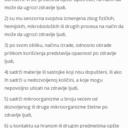
može da ugrozi zdravlјe lјudi,
2) su mu senzorna svojstva izmenjena zbog fizičkih,
hemijskih, mikrobioloških ili drugih procesa na način da
može da ugrozi zdravlјe lјudi,
3) po svom obliku, načinu izrade, odnosno obrade
prilikom korišćenja predstavlјa opasnost po zdravlјe
lјudi,
4) sadrži materije ili sastojke koji nisu dopušteni, ili ako
ih sadrži u nedozvolјenoj količini, a koje mogu
nepovolјno uticati na zdravlјe lјudi,
5) sadrži mikroorganizme u broju većem od
dozvolјenog ili druge mikroorganizme štetne po
zdravlјe lјudi,
6) u kontaktu sa hranom ili drugim predmetima opšte