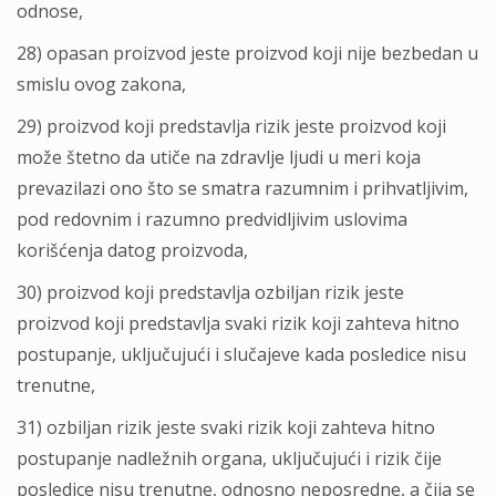
odnose,
28) opasan proizvod jeste proizvod koji nije bezbedan u
smislu ovog zakona,
29) proizvod koji predstavlјa rizik jeste proizvod koji
može štetno da utiče na zdravlјe lјudi u meri koja
prevazilazi ono što se smatra razumnim i prihvatlјivim,
pod redovnim i razumno predvidlјivim uslovima
korišćenja datog proizvoda,
30) proizvod koji predstavlјa ozbilјan rizik jeste
proizvod koji predstavlјa svaki rizik koji zahteva hitno
postupanje, uklјučujući i slučajeve kada posledice nisu
trenutne,
31) ozbilјan rizik jeste svaki rizik koji zahteva hitno
postupanje nadležnih organa, uklјučujući i rizik čije
posledice nisu trenutne, odnosno neposredne, a čija se