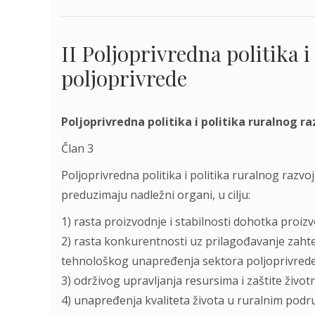
II Poljoprivredna politika i
poljoprivrede
Poljoprivredna politika i politika ruralnog r
Član 3
Poljoprivredna politika i politika ruralnog razvo
preduzimaju nadležni organi, u cilju:
1) rasta proizvodnje i stabilnosti dohotka proiz
2) rasta konkurentnosti uz prilagođavanje zahte
tehnološkog unapređenja sektora poljoprivrede
3) održivog upravljanja resursima i zaštite život
4) unapređenja kvaliteta života u ruralnim podr