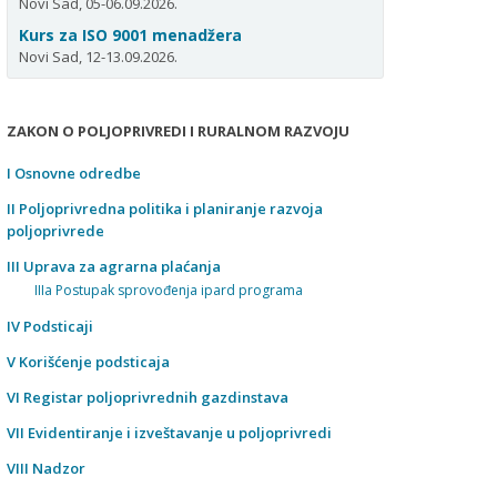
Novi Sad, 05-06.09.2026.
Kurs za ISO 9001 menadžera
Novi Sad, 12-13.09.2026.
ZAKON O POLJOPRIVREDI I RURALNOM RAZVOJU
I Osnovne odredbe
II Poljoprivredna politika i planiranje razvoja
poljoprivrede
III Uprava za agrarna plaćanja
IIIa Postupak sprovođenja ipard programa
IV Podsticaji
V Korišćenje podsticaja
VI Registar poljoprivrednih gazdinstava
VII Evidentiranje i izveštavanje u poljoprivredi
VIII Nadzor