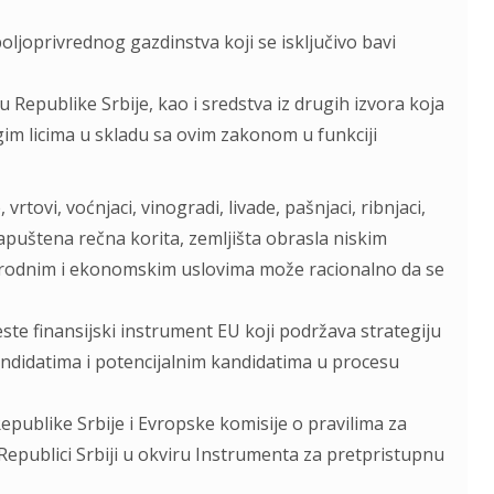
poljoprivrednog gazdinstva koji se isključivo bavi
 Republike Srbije, kao i sredstva iz drugih izvora koja
gim licima u skladu sa ovim zakonom u funkciji
rtovi, voćnjaci, vinogradi, livade, pašnjaci, ribnjaci,
 napuštena rečna korita, zemljišta obrasla niskim
rirodnim i ekonomskim uslovima može racionalno da se
ste finansijski instrument EU koji podržava strategiju
andidatima i potencijalnim kandidatima u procesu
publike Srbije i Evropske komisije o pravilima za
epublici Srbiji u okviru Instrumenta za pretpristupnu