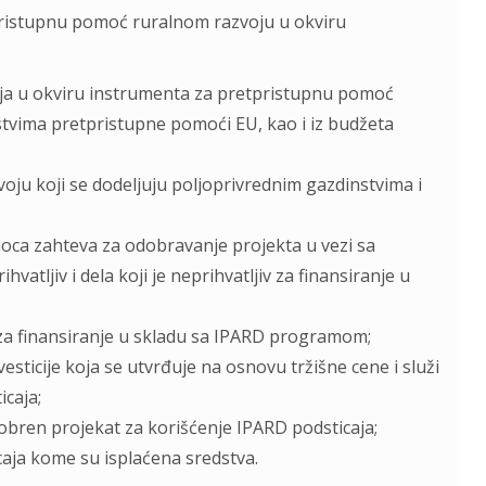
tpristupnu pomoć ruralnom razvoju u okviru
ja u okviru instrumenta za pretpristupnu pomoć
dstvima pretpristupne pomoći EU, kao i iz budžeta
voju koji se dodeljuju poljoprivrednim gazdinstvima i
ioca zahteva za odobravanje projekta u vezi sa
hvatljiv i dela koji je neprihvatljiv za finansiranje u
jiv za finansiranje u skladu sa IPARD programom;
nvesticije koja se utvrđuje na osnovu tržišne cene i služi
caja;
dobren projekat za korišćenje IPARD podsticaja;
caja kome su isplaćena sredstva.