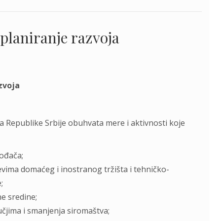
 planiranje razvoja
azvoja
ja Republike Srbije obuhvata mere i aktivnosti koje
vođača;
vima domaćeg i inostranog tržišta i tehničko-
;
ne sredine;
učjima i smanjenja siromaštva;