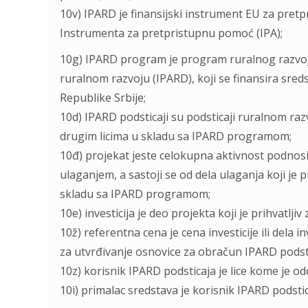
10v) IPARD je finansijski instrument EU za pre
Instrumenta za pretpristupnu pomoć (IPA);
10g) IPARD program je program ruralnog razvo
ruralnom razvoju (IPARD), koji se finansira sre
Republike Srbije;
10d) IPARD podsticaji su podsticaji ruralnom raz
drugim licima u skladu sa IPARD programom;
10đ) projekat jeste celokupna aktivnost podnos
ulaganjem, a sastoji se od dela ulaganja koji je pri
skladu sa IPARD programom;
10e) investicija je deo projekta koji je prihvatl
10ž) referentna cena je cena investicije ili dela i
za utvrđivanje osnovice za obračun IPARD podsti
10z) korisnik IPARD podsticaja je lice kome je o
10i) primalac sredstava je korisnik IPARD podsti