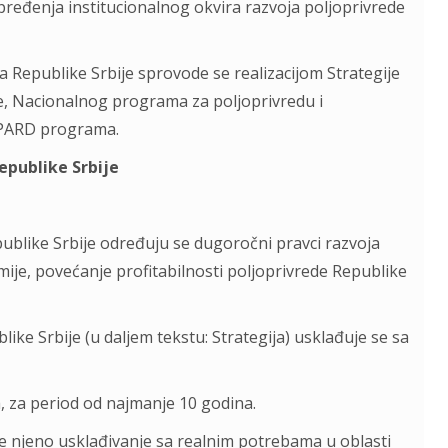
pređenja institucionalnog okvira razvoja poljoprivrede
ja Republike Srbije sprovode se realizacijom Strategije
je, Nacionalnog programa za poljoprivredu i
 IPARD programa.
epublike Srbije
publike Srbije određuju se dugoročni pravci razvoja
omije, povećanje profitabilnosti poljoprivrede Republike
like Srbije (u daljem tekstu: Strategija) usklađuje se sa
a, za period od najmanje 10 godina.
laže njeno usklađivanje sa realnim potrebama u oblasti