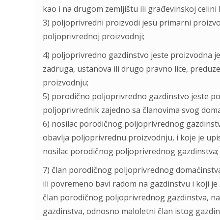
kao i na drugom zemljištu ili građevinskoj celini k
3) poljoprivredni proizvodi jesu primarni proizv
poljoprivrednoj proizvodnji;
4) poljoprivredno gazdinstvo jeste proizvodna j
zadruga, ustanova ili drugo pravno lice, preduze
proizvodnju;
5) porodično poljoprivredno gazdinstvo jeste pol
poljoprivrednik zajedno sa članovima svog doma
6) nosilac porodičnog poljoprivrednog gazdinstva 
obavlja poljoprivrednu proizvodnju, i koje je up
nosilac porodičnog poljoprivrednog gazdinstva;
7) član porodičnog poljoprivrednog domaćinstva 
ili povremeno bavi radom na gazdinstvu i koji j
član porodičnog poljoprivrednog gazdinstva, na
gazdinstva, odnosno maloletni član istog gazdi