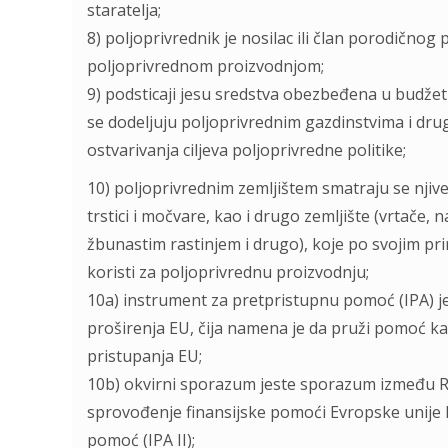
staratelja;
8) poljoprivrednik je nosilac ili član porodičnog 
poljoprivrednom proizvodnjom;
9) podsticaji jesu sredstva obezbeđena u budžetu
se dodeljuju poljoprivrednim gazdinstvima i dru
ostvarivanja ciljeva poljoprivredne politike;
10) poljoprivrednim zemljištem smatraju se njive, v
trstici i močvare, kao i drugo zemljište (vrtače,
žbunastim rastinjem i drugo), koje po svojim p
koristi za poljoprivrednu proizvodnju;
10a) instrument za pretpristupnu pomoć (IPA) je
proširenja EU, čija namena je da pruži pomoć k
pristupanja EU;
10b) okvirni sporazum jeste sporazum između Re
sprovođenje finansijske pomoći Evropske unije R
pomoć (IPA II);