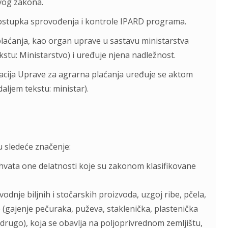
vog zakona.
ostupka sprovođenja i kontrole IPARD programa.
aćanja, kao organ uprave u sastavu ministarstva
stu: Ministarstvo) i uređuje njena nadležnost.
acija Uprave za agrarna plaćanja uređuje se aktom
aljem tekstu: ministar).
u sledeće značenje:
uhvata one delatnosti koje su zakonom klasifikovane
odnje biljnih i stočarskih proizvoda, uzgoj ribe, pčela,
 (gajenje pečuraka, puževa, staklenička, plastenička
i drugo), koja se obavlja na poljoprivrednom zemljištu,