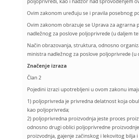
poljoprivredi, kao i nadzor nad sprovođenjem o
Ovim zakonom uređuju se i pravila posebnog p
Ovim zakonom obrazuje se Uprava za agrarna pl
nadležnog za poslove poljoprivrede (u daljem tek
Način obrazovanja, struktura, odnosno organiz
ministra nadležnog za poslove poljoprivrede (u d
Značenje izraza
Član 2
Pojedini izrazi upotrebljeni u ovom zakonu imaj
1) poljoprivreda je privredna delatnost koja ob
kao poljoprivreda;
2) poljoprivredna proizvodnja jeste proces proizv
odnosno drugi oblici poljoprivredne proizvodnje
proizvodnja, gajenje začinskog i lekovitog bilja 