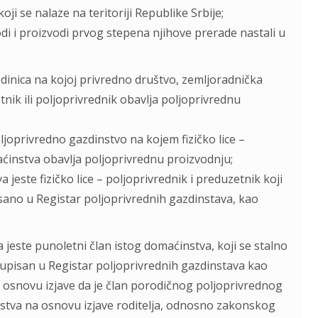
oji se nalaze na teritoriji Republike Srbije;
odi i proizvodi prvog stepena njihove prerade nastali u
edinica na kojoj privredno društvo, zemljoradnička
tnik ili poljoprivrednik obavlja poljoprivrednu
joprivredno gazdinstvo na kojem fizičko lice –
ćinstva obavlja poljoprivrednu proizvodnju;
jeste fizičko lice – poljoprivrednik i preduzetnik koji
isano u Registar poljoprivrednih gazdinstava, kao
jeste punoletni član istog domaćinstva, koji se stalno
e upisan u Registar poljoprivrednih gazdinstava kao
 osnovu izjave da je član porodičnog poljoprivrednog
nstva na osnovu izjave roditelja, odnosno zakonskog