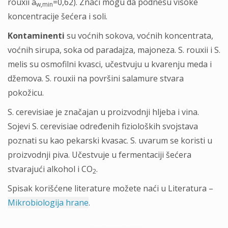
rouxii a
=0,62). Znači mogu da podnesu visoke
w,min
koncentracije šećera i soli.
Kontaminenti
su voćnih sokova, voćnih koncentrata,
voćnih sirupa, soka od paradajza, majoneza. S. rouxii i S.
melis su osmofilni kvasci, učestvuju u kvarenju meda i
džemova. S. rouxii na površini salamure stvara
pokožicu.
S. cerevisiae je značajan u proizvodnji hljeba i vina.
Sojevi S. cerevisiae određenih fizioloških svojstava
poznati su kao pekarski kvasac. S. uvarum se koristi u
proizvodnji piva. Učestvuje u fermentaciji šećera
stvarajući alkohol i CO
.
2
Spisak korišćene literature možete naći u Literatura –
Mikrobiologija hrane
.