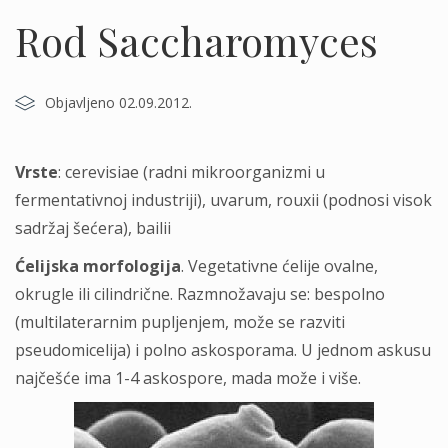
Rod Saccharomyces
Objavljeno 02.09.2012.
Vrste
: cerevisiae (radni mikroorganizmi u
fermentativnoj industriji), uvarum, rouxii (podnosi visok
sadržaj šećera), bailii
Ćelijska morfologija
. Vegetativne ćelije ovalne,
okrugle ili cilindrične. Razmnožavaju se: bespolno
(multilaterarnim pupljenjem, može se razviti
pseudomicelija) i polno askosporama. U jednom askusu
najčešće ima 1-4 askospore, mada može i više.