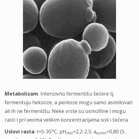
Metabolizam
. Intenzivno fermentišu šećere tj.
fermentuju heksoze, a pentoze mogu samo asimilovati
ali ih ne fermentišu. Neke vrste su osmofilne i mogu
rasti i pri veoma velikim koncentracijama soli i šećera.
o
Uslovi rasta
: t=5-35
C, pH
=2,2-2,5; a
=0,80 (S.
min
w,min