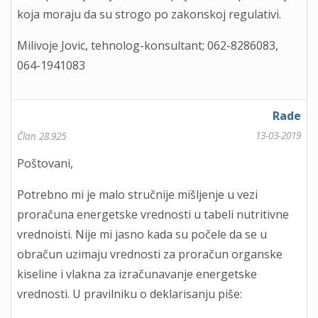
koja moraju da su strogo po zakonskoj regulativi.
Milivoje Jovic, tehnolog-konsultant; 062-8286083,
064-1941083
Rade
13-03-2019
Član 28.925
Poštovani,
Potrebno mi je malo stručnije mišljenje u vezi
proračuna energetske vrednosti u tabeli nutritivne
vrednoisti. Nije mi jasno kada su počele da se u
obračun uzimaju vrednosti za proračun organske
kiseline i vlakna za izračunavanje energetske
vrednosti. U pravilniku o deklarisanju piše: