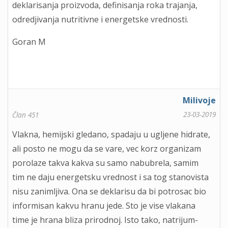
deklarisanja proizvoda, definisanja roka trajanja,
odredjivanja nutritivne i energetske vrednosti.
Goran M
Milivoje
23-03-2019
Član 451
Vlakna, hemijski gledano, spadaju u ugljene hidrate,
ali posto ne mogu da se vare, vec korz organizam
porolaze takva kakva su samo nabubrela, samim
tim ne daju energetsku vrednost i sa tog stanovista
nisu zanimljiva. Ona se deklarisu da bi potrosac bio
informisan kakvu hranu jede. Sto je vise vlakana
time je hrana bliza prirodnoj. Isto tako, natrijum-