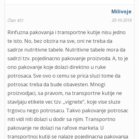
Milivoje
20-10-2018
Član 451
Rinfuzna pakovanja i transportne kutije nisu jedno
te isto. No, bez obzira na sve, oni ne treba da
sadrze nutritivne tabele. Nutritivne tabele mora da
sadrzi tzv. pojedinacno pakovanje proizvoda. A, to je
ono pakovanje koje dolazi direktno u ruke
potrosaca. Sve ovo o cemu se prica sluzi tome da
potrosac treba da bude obavesten. Mnogi
proizvodjaci, sa pravom, na transportne kutije ne
stavljaju etikete vec tzv. „vignete“, koje vise sluze
trgovcu nego potrosacu. Takvo pakovanje potrosac
niti vidi niti dolazi u dodir sa njim. Transportno
pakovanje ne dolazi na rafove marketa. U
transportnoj kutiji se nalaze pojedinacna pakovanja