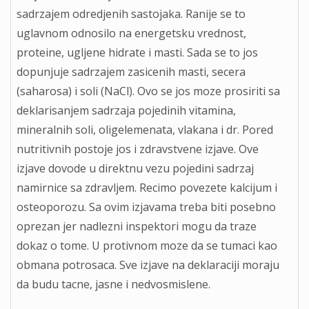
sadrzajem odredjenih sastojaka. Ranije se to
uglavnom odnosilo na energetsku vrednost,
proteine, ugljene hidrate i masti. Sada se to jos
dopunjuje sadrzajem zasicenih masti, secera
(saharosa) i soli (NaCl). Ovo se jos moze prosiriti sa
deklarisanjem sadrzaja pojedinih vitamina,
mineralnih soli, oligelemenata, vlakana i dr. Pored
nutritivnih postoje jos i zdravstvene izjave. Ove
izjave dovode u direktnu vezu pojedini sadrzaj
namirnice sa zdravljem. Recimo povezete kalcijum i
osteoporozu. Sa ovim izjavama treba biti posebno
oprezan jer nadlezni inspektori mogu da traze
dokaz o tome. U protivnom moze da se tumaci kao
obmana potrosaca. Sve izjave na deklaraciji moraju
da budu tacne, jasne i nedvosmislene.