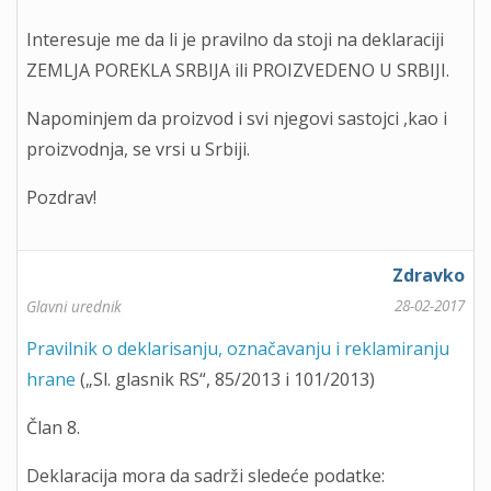
Interesuje me da li je pravilno da stoji na deklaraciji
ZEMLJA POREKLA SRBIJA ili PROIZVEDENO U SRBIJI.
Napominjem da proizvod i svi njegovi sastojci ,kao i
proizvodnja, se vrsi u Srbiji.
Pozdrav!
Zdravko
28-02-2017
Glavni urednik
Pravilnik o deklarisanju, označavanju i reklamiranju
hrane
(„Sl. glasnik RS“, 85/2013 i 101/2013)
Član 8.
Deklaracija mora da sadrži sledeće podatke: