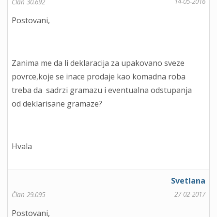
14-05-2016
Član 30.692
Postovani,
Zanima me da li deklaracija za upakovano sveze
povrce,koje se inace prodaje kao komadna roba
treba da sadrzi gramazu i eventualna odstupanja
od deklarisane gramaze?
Hvala
Svetlana
27-02-2017
Član 29.095
Postovani,