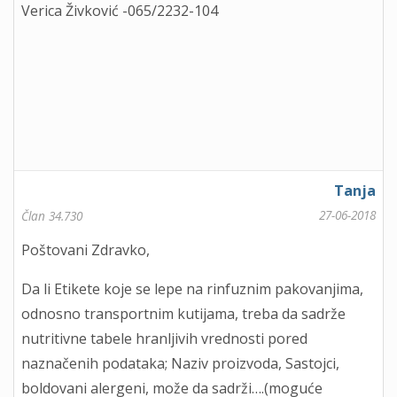
Verica Živković -065/2232-104
Tanja
27-06-2018
Član 34.730
Poštovani Zdravko,
Da li Etikete koje se lepe na rinfuznim pakovanjima,
odnosno transportnim kutijama, treba da sadrže
nutritivne tabele hranljivih vrednosti pored
naznačenih podataka; Naziv proizvoda, Sastojci,
boldovani alergeni, može da sadrži….(moguće