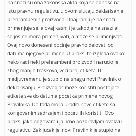
na snazi su oba zakonska akta koja se odnose na
istu pravnu regulativu, u ovom slucaju deklarisanje
prehrambenih proizvoda. Onaj raniji je na snazi i
primenjuje se, a ovaj kasniji je takodje na snazi ali
se jos ne mora primenjivati, a moze se primenjivati.
Ovaj novo doneseni pocinje pravno delovati od
datuma njegove primene. U praksi to izgleda ovako:
neko radi neki prehrambeni proizvod i narucio je,
zbog manjih troskova, veci broj etiketa. U
medjuvremenu je stupio na snagu novi Pravilnik o
deklarisanju. Proizvodjac moze koristiti postojece
etikete sve do datuma pocetka primene novog
Pravilnika. Do tada mora uraditi nove etikete sa
korigovanim sadrzajem i poceti ih koristiti. Ovo
praksi jako odgovara i ja licno pozdravljam ovakvu
regulativu. Zakljucak je: novi Pravilnik je stupio na