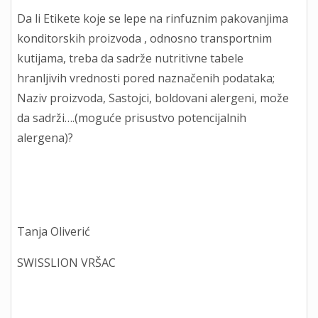
Da li Etikete koje se lepe na rinfuznim pakovanjima
konditorskih proizvoda , odnosno transportnim
kutijama, treba da sadrže nutritivne tabele
hranljivih vrednosti pored naznačenih podataka;
Naziv proizvoda, Sastojci, boldovani alergeni, može
da sadrži….(moguće prisustvo potencijalnih
alergena)?
Tanja Oliverić
SWISSLION VRŠAC