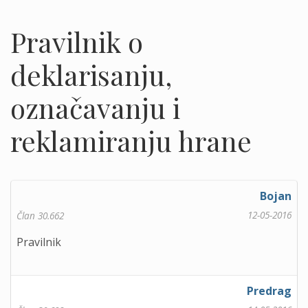
Pravilnik o
deklarisanju,
označavanju i
reklamiranju hrane
Bojan
12-05-2016
Član 30.662
Pravilnik
Predrag