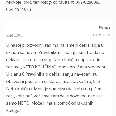
Milivoje Jovic, tehnolog-konsultant; 062-8286083,
064-1941083
Elena
05-06-2018
Član 5.046
U našoj proizvodnji radimo na izmeni deklaracija u
skladu sa novim Pravilnikom i kolega smatra da na
deklaraciji treba da stoji Neto količina upravo tim
rečima „NETO KOLIČINA“ i onda brojčana vrednost.
U članu 8 Pravilnika o deklarisanju navedeni su
obavezni podaci za deklaraciju, a stavka broj 5 je
Neto količina. Meni je sumnjivo da treba da pišem i
reč „količina“, već smatram da je dovoljno napisati
samo NETO. Može li mala pomoć od iskusnih
kolega?