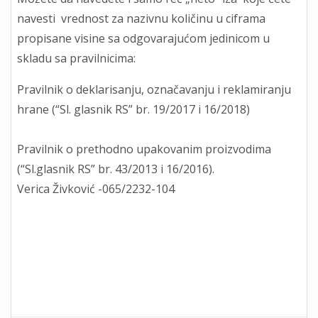
navesti vrednost za nazivnu količinu u ciframa
propisane visine sa odgovarajućom jedinicom u
skladu sa pravilnicima:
Pravilnik o deklarisanju, označavanju i reklamiranju
hrane (“Sl. glasnik RS” br. 19/2017 i 16/2018)
Pravilnik o prethodno upakovanim proizvodima
(“Sl.glasnik RS” br. 43/2013 i 16/2016).
Verica Živković -065/2232-104