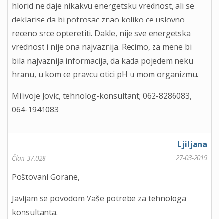
hlorid ne daje nikakvu energetsku vrednost, ali se
deklarise da bi potrosac znao koliko ce uslovno
receno srce opteretiti. Dakle, nije sve energetska
vrednost i nije ona najvaznija. Recimo, za mene bi
bila najvaznija informacija, da kada pojedem neku
hranu, u kom ce pravcu otici pH u mom organizmu.
Milivoje Jovic, tehnolog-konsultant; 062-8286083,
064-1941083
Ljiljana
27-03-2019
Član 37.028
Poštovani Gorane,
Javljam se povodom Vaše potrebe za tehnologa
konsultanta.