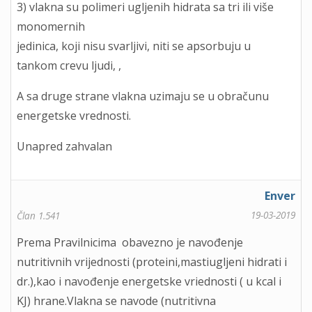
3) vlakna su polimeri ugljenih hidrata sa tri ili više
monomernih
jedinica, koji nisu svarljivi, niti se apsorbuju u
tankom crevu ljudi, ,
A sa druge strane vlakna uzimaju se u obračunu
energetske vrednosti.
Unapred zahvalan
Enver
19-03-2019
Član 1.541
Prema Pravilnicima obavezno je navođenje
nutritivnih vrijednosti (proteini,mastiugljeni hidrati i
dr.),kao i navođenje energetske vriednosti ( u kcal i
KJ) hrane.Vlakna se navode (nutritivna