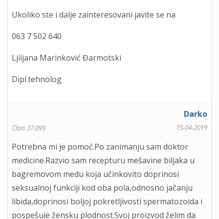
Ukoliko ste i dalje zainteresovani javite se na
063 7 502 640
Ljiljana Marinković Đarmotski
Dipl.tehnolog
Darko
15-04-2019
Član 37.099
Potrebna mi je pomoć.Po zanimanju sam doktor
medicine.Razvio sam recepturu mešavine biljaka u
bagremovom medu koja učinkovito doprinosi
seksualnoj funkciji kod oba pola,odnosno jačanju
libida,doprinosi boljoj pokretljivosti spermatozoida i
pospešuje žensku plodnost.Svoj proizvod želim da