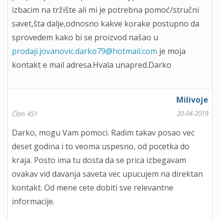
izbacim na tržište ali mi je potrebna pomoć/stručni
savet,šta dalje,odnosno kakve korake postupno da
sprovedem kako bi se proizvod našao u
prodaji.jovanovic.darko79@hotmail.com
je moja
kontakt e mail adresa.Hvala unapred.Darko
Milivoje
20-04-2019
Član 451
Darko, mogu Vam pomoci. Radim takav posao vec
deset godina i to veoma uspesno, od pocetka do
kraja. Posto ima tu dosta da se prica izbegavam
ovakav vid davanja saveta vec upucujem na direktan
kontakt. Od mene cete dobiti sve relevantne
informacije.