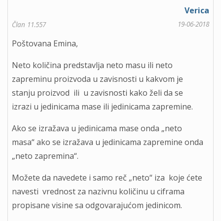
Verica
19-06-2018
Član 11.557
Poštovana Emina,
Neto količina predstavlja neto masu ili neto
zapreminu proizvoda u zavisnosti u kakvom je
stanju proizvod ili u zavisnosti kako želi da se
izrazi u jedinicama mase ili jedinicama zapremine.
Ako se izražava u jedinicama mase onda „neto
masa“ ako se izražava u jedinicama zapremine onda
„neto zapremina“.
Možete da navedete i samo reč „neto“ iza koje ćete
navesti vrednost za nazivnu količinu u ciframa
propisane visine sa odgovarajućom jedinicom.