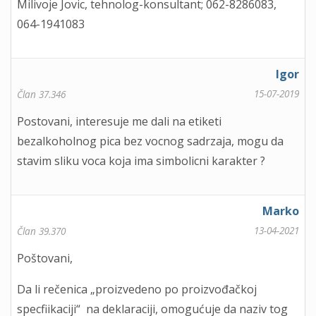
Milivoje Jovic, tehnolog-konsultant; 062-8286083,
064-1941083
Igor
15-07-2019
Član 37.346
Postovani, interesuje me dali na etiketi
bezalkoholnog pica bez vocnog sadrzaja, mogu da
stavim sliku voca koja ima simbolicni karakter ?
Marko
13-04-2021
Član 39.370
Poštovani,
Da li rečenica „proizvedeno po proizvođačkoj
specfiikaciji“ na deklaraciji, omogućuje da naziv tog