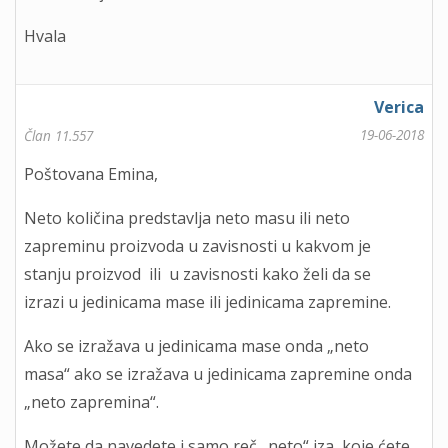
Hvala
Verica
19-06-2018
Član 11.557
Poštovana Emina,
Neto količina predstavlja neto masu ili neto
zapreminu proizvoda u zavisnosti u kakvom je
stanju proizvod ili u zavisnosti kako želi da se
izrazi u jedinicama mase ili jedinicama zapremine.
Ako se izražava u jedinicama mase onda „neto
masa“ ako se izražava u jedinicama zapremine onda
„neto zapremina“.
Možete da navedete i samo reč „neto“ iza koje ćete