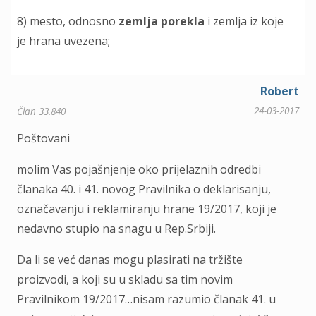
8) mesto, odnosno
zemlja porekla
i zemlja iz koje
je hrana uvezena;
Robert
24-03-2017
Član 33.840
Poštovani
molim Vas pojašnjenje oko prijelaznih odredbi
članaka 40. i 41. novog Pravilnika o deklarisanju,
označavanju i reklamiranju hrane 19/2017, koji je
nedavno stupio na snagu u Rep.Srbiji.
Da li se već danas mogu plasirati na tržište
proizvodi, a koji su u skladu sa tim novim
Pravilnikom 19/2017…nisam razumio članak 41. u