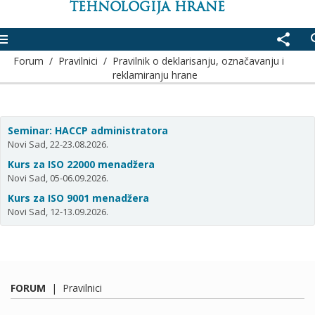
TEHNOLOGIJA HRANE
enu
share
se
Forum
/
Pravilnici
/
Pravilnik o deklarisanju, označavanju i
reklamiranju hrane
Seminar: HACCP administratora
Novi Sad, 22-23.08.2026.
Kurs za ISO 22000 menadžera
Novi Sad, 05-06.09.2026.
Kurs za ISO 9001 menadžera
Novi Sad, 12-13.09.2026.
FORUM
|
Pravilnici