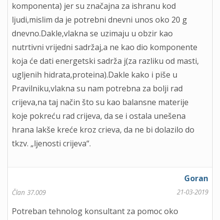
komponenta) jer su značajna za ishranu kod
ljudi,mislim da je potrebni dnevni unos oko 20 g
dnevno.Dakle,vlakna se uzimaju u obzir kao
nutrtivni vrijedni sadržaj,a ne kao dio komponente
koja će dati energetski sadrža j(za razliku od masti,
ugljenih hidrata,proteina).Dakle kako i piše u
Pravilniku,vlakna su nam potrebna za bolji rad
crijeva,na taj način što su kao balansne materije
koje pokreću rad crijeva, da se i ostala unešena
hrana lakše kreće kroz crieva, da ne bi dolazilo do
tkzv. „ljenosti crijeva“.
Goran
21-03-2019
Član 37.009
Potreban tehnolog konsultant za pomoc oko