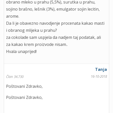
obrano mleko u prahu (5,5%), surutka u prahu,
sojino brašno, lešnik (3%), emulgator sojin lecitin,
arome.
Da li je obavezno navodjenje procenata kakao masti
i obranog mlijeka u prahu?
za cokolade sam uspjela da nadjem taj podatak, ali
za kakao krem proizvode nisam..
Hvala unaprijed!
Tanja
16-10-2018
Član 34.730
Poštovani Zdravko,
Poštovani Zdravko,