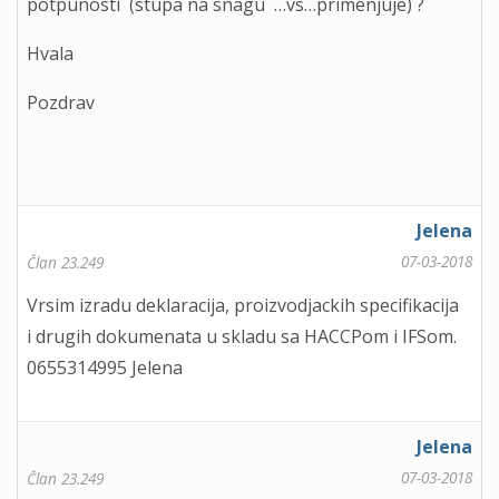
potpunosti (stupa na snagu …vs…primenjuje) ?
Hvala
Pozdrav
Jelena
07-03-2018
Član 23.249
Vrsim izradu deklaracija, proizvodjackih specifikacija
i drugih dokumenata u skladu sa HACCPom i IFSom.
0655314995 Jelena
Jelena
07-03-2018
Član 23.249