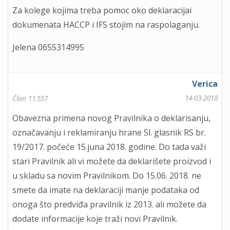
Za kolege kojima treba pomoc oko deklaracijai
dokumenata HACCP i IFS stojim na raspolaganju.
Jelena 0655314995
Verica
14-03-2018
Član 11.557
Obavezna primena novog Pravilnika o deklarisanju,
označavanju i reklamiranju hrane Sl. glasnik RS br.
19/2017. počeće 15.juna 2018. godine. Do tada važi
stari Pravilnik ali vi možete da deklarišete proizvod i
u skladu sa novim Pravilnikom. Do 15.06. 2018. ne
smete da imate na deklaraciji manje podataka od
onoga što predviđa pravilnik iz 2013. ali možete da
dodate informacije koje traži novi Pravilnik.