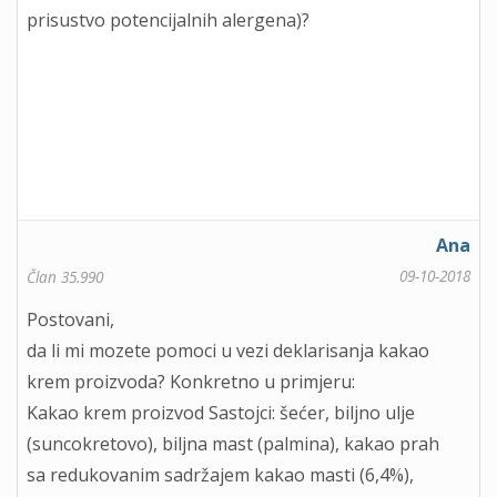
prisustvo potencijalnih alergena)?
Ana
09-10-2018
Član 35.990
Postovani,
da li mi mozete pomoci u vezi deklarisanja kakao
krem proizvoda? Konkretno u primjeru:
Kakao krem proizvod Sastojci: šećer, biljno ulje
(suncokretovo), biljna mast (palmina), kakao prah
sa redukovanim sadržajem kakao masti (6,4%),