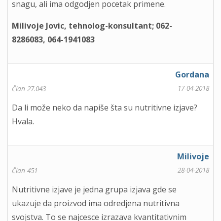
snagu, ali ima odgodjen pocetak primene.
Milivoje Jovic, tehnolog-konsultant; 062-
8286083, 064-1941083
Gordana
17-04-2018
Član 27.043
Da li može neko da napiše šta su nutritivne izjave?
Hvala.
Milivoje
28-04-2018
Član 451
Nutritivne izjave je jedna grupa izjava gde se
ukazuje da proizvod ima odredjena nutritivna
svojstva. To se najcesce izrazava kvantitativnim