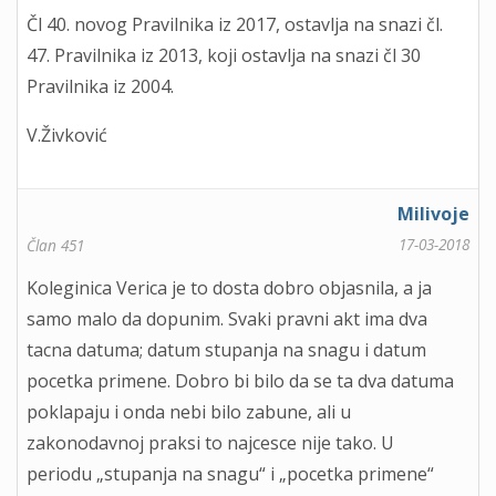
Čl 40. novog Pravilnika iz 2017, ostavlja na snazi čl.
47. Pravilnika iz 2013, koji ostavlja na snazi čl 30
Pravilnika iz 2004.
V.Živković
Milivoje
17-03-2018
Član 451
Koleginica Verica je to dosta dobro objasnila, a ja
samo malo da dopunim. Svaki pravni akt ima dva
tacna datuma; datum stupanja na snagu i datum
pocetka primene. Dobro bi bilo da se ta dva datuma
poklapaju i onda nebi bilo zabune, ali u
zakonodavnoj praksi to najcesce nije tako. U
periodu „stupanja na snagu“ i „pocetka primene“