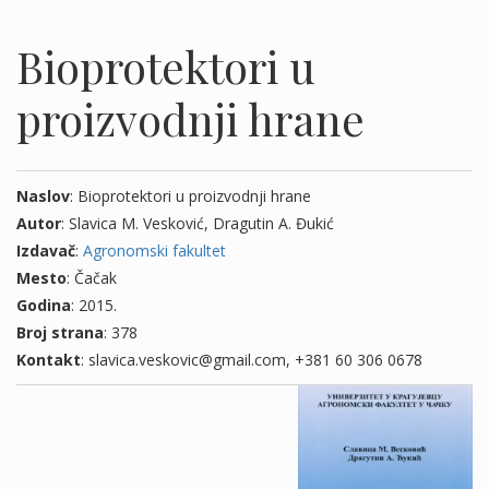
Bioprotektori u
proizvodnji hrane
Naslov
: Bioprotektori u proizvodnji hrane
Autor
: Slavica M. Vesković, Dragutin A. Đukić
Izdavač
:
Agronomski fakultet
Mesto
: Čačak
Godina
: 2015.
Broj strana
: 378
Kontakt
: slavica.veskovic@gmail.com, +381 60 306 0678