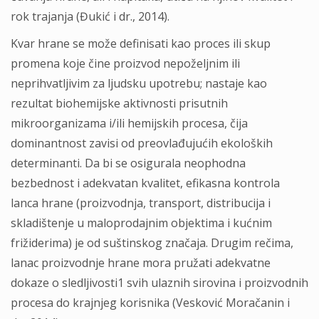
rok trajanja (Đukić i dr., 2014).
Kvar hrane se može definisati kao proces ili skup
promena koje čine proizvod nepoželjnim ili
neprihvatljivim za ljudsku upotrebu; nastaje kao
rezultat biohemijske aktivnosti prisutnih
mikroorganizama i/ili hemijskih procesa, čija
dominantnost zavisi od preovlađujućih ekoloških
determinanti. Da bi se osigurala neophodna
bezbednost i adekvatan kvalitet, efikasna kontrola
lanca hrane (proizvodnja, transport, distribucija i
skladištenje u maloprodajnim objektima i kućnim
frižiderima) je od suštinskog značaja. Drugim rečima,
lanac proizvodnje hrane mora pružati adekvatne
dokaze o sledljivosti1 svih ulaznih sirovina i proizvodnih
procesa do krajnjeg korisnika (Vesković Moračanin i