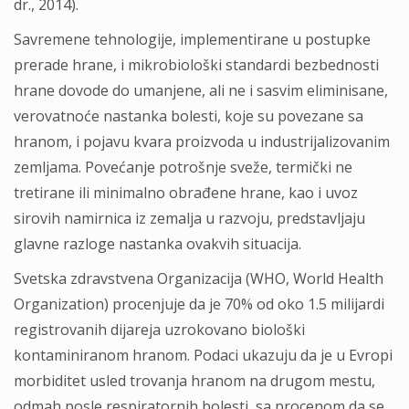
dr., 2014).
Savremene tehnologije, implementirane u postupke
prerade hrane, i mikrobiološki standardi bezbednosti
hrane dovode do umanjene, ali ne i sasvim eliminisane,
verovatnoće nastanka bolesti, koje su povezane sa
hranom, i pojavu kvara proizvoda u industrijalizovanim
zemljama. Povećanje potrošnje sveže, termički ne
tretirane ili minimalno obrađene hrane, kao i uvoz
sirovih namirnica iz zemalja u razvoju, predstavljaju
glavne razloge nastanka ovakvih situacija.
Svetska zdravstvena Organizacija (WHO, World Health
Organization) procenjuje da je 70% od oko 1.5 milijardi
registrovanih dijareja uzrokovano biološki
kontaminiranom hranom. Podaci ukazuju da je u Evropi
morbiditet usled trovanja hranom na drugom mestu,
odmah posle respiratornih bolesti, sa procenom da se