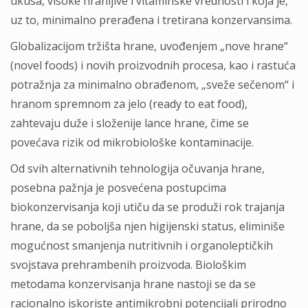
ukusa, visoke hranljive i vitaminske vrednosti i koja je,
uz to, minimalno prerađena i tretirana konzervansima.
Globalizacijom tržišta hrane, uvođenjem „nove hrane“
(novel foods) i novih proizvodnih procesa, kao i rastuća
potražnja za minimalno obrađenom, „sveže sečenom“ i
hranom spremnom za jelo (ready to eat food),
zahtevaju duže i složenije lance hrane, čime se
povećava rizik od mikrobiološke kontaminacije.
Od svih alternativnih tehnologija očuvanja hrane,
posebna pažnja je posvećena postupcima
biokonzervisanja koji utiču da se produži rok trajanja
hrane, da se poboljša njen higijenski status, eliminiše
mogućnost smanjenja nutritivnih i organoleptičkih
svojstava prehrambenih proizvoda. Biološkim
metodama konzervisanja hrane nastoji se da se
racionalno iskoriste antimikrobni potencijali prirodno