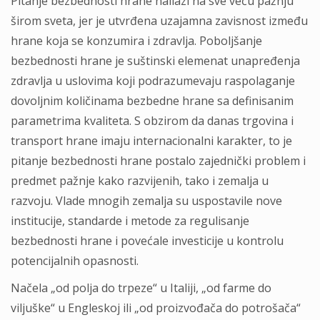
Pitanje bezbednosti hrane nailazi na sve veću pažnju
širom sveta, jer je utvrđena uzajamna zavisnost između
hrane koja se konzumira i zdravlja. Poboljšanje
bezbednosti hrane je suštinski elemenat unapređenja
zdravlja u uslovima koji podrazumevaju raspolaganje
dovoljnim količinama bezbedne hrane sa definisanim
parametrima kvaliteta. S obzirom da danas trgovina i
transport hrane imaju internacionalni karakter, to je
pitanje bezbednosti hrane postalo zajednički problem i
predmet pažnje kako razvijenih, tako i zemalja u
razvoju. Vlade mnogih zemalja su uspostavile nove
institucije, standarde i metode za regulisanje
bezbednosti hrane i povećale investicije u kontrolu
potencijalnih opasnosti.
Načela „od polja do trpeze“ u Italiji, „od farme do
viljuške“ u Engleskoj ili „od proizvođača do potrošača“