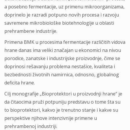
a posebno fermentacije, uz primenu mikroorganizama,
doprinelo je razradi potpuno novih procesa i razvoju
savremene mikrobiološke biotehnologije u oblasti
prehrambene industrije.
Primena BMK u procesima fermentacije različitih vidova
hrane danas ima veliki značajan u ekonomici na nivou
porodice, zanatske i industrijske proizvodnje, čime se
doprinosi rešavanju problema nestašice, kvaliteta i
bezbednosti životnih namirnica, odnosno, globalnog
deficita hrane.
Cilj monografije „Bioprotektori u proizvodnji hrane“ je
da čitaocima pruži potpuniju predstavu o tome šta su
to bioprotektori, kakvo je trenutno stanje i kakve su
perspektive njihove intenzivnije primene u
prehrambenoj industriji.