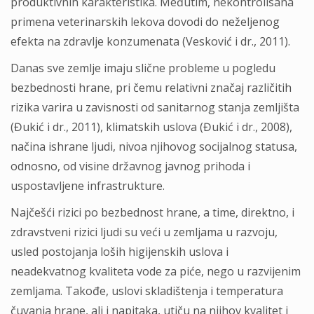
produktivnih karakteristika. Međutim, nekontrolisana
primena veterinarskih lekova dovodi do neželjenog
efekta na zdravlje konzumenata (Vesković i dr., 2011).
Danas sve zemlje imaju slične probleme u pogledu
bezbednosti hrane, pri čemu relativni značaj različitih
rizika varira u zavisnosti od sanitarnog stanja zemljišta
(Đukić i dr., 2011), klimatskih uslova (Đukić i dr., 2008),
načina ishrane ljudi, nivoa njihovog socijalnog statusa,
odnosno, od visine državnog javnog prihoda i
uspostavljene infrastrukture.
Najčešći rizici po bezbednost hrane, a time, direktno, i
zdravstveni rizici ljudi su veći u zemljama u razvoju,
usled postojanja loših higijenskih uslova i
neadekvatnog kvaliteta vode za piće, nego u razvijenim
zemljama. Takođe, uslovi skladištenja i temperatura
čuvanja hrane, ali i napitaka, utiču na njihov kvalitet i