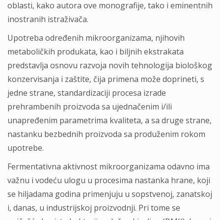
oblasti, kako autora ove monografije, tako i eminentnih
inostranih istraživača.
Upotreba određenih mikroorganizama, njihovih
metaboličkih produkata, kao i biljnih ekstrakata
predstavlja osnovu razvoja novih tehnologija biološkog
konzervisanja i zaštite, čija primena može doprineti, s
jedne strane, standardizaciji procesa izrade
prehrambenih proizvoda sa ujednačenim i/ili
unapređenim parametrima kvaliteta, a sa druge strane,
nastanku bezbednih proizvoda sa produženim rokom
upotrebe.
Fermentativna aktivnost mikroorganizama odavno ima
važnu i vodeću ulogu u procesima nastanka hrane, koji
se hiljadama godina primenjuju u sopstvenoj, zanatskoj
i, danas, u industrijskoj proizvodnji. Pri tome se