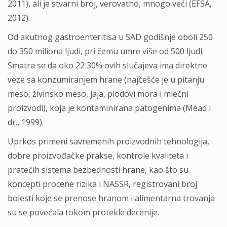
2011), ali je stvarni broj, verovatno, mnogo veći (EFSA,
2012).
Od akutnog gastroenteritisa u SAD godišnje oboli 250
do 350 miliona ljudi, pri čemu umre više od 500 ljudi.
Smatra se da oko 22 30% ovih slučajeva ima direktne
veze sa konzumiranjem hrane (najčešće je u pitanju
meso, živinsko meso, jaja, plodovi mora i mlečni
proizvodi), koja je kontaminirana patogenima (Mead i
dr., 1999).
Uprkos primeni savremenih proizvodnih tehnologija,
dobre proizvođačke prakse, kontrole kvaliteta i
pratećih sistema bezbednosti hrane, kao što su
koncepti procene rizika i NASSR, registrovani broj
bolesti koje se prenose hranom i alimentarna trovanja
su se povećala tokom protekle decenije.