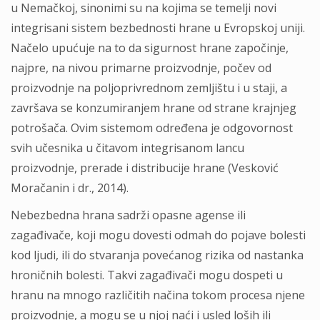
u Nemačkoj, sinonimi su na kojima se temelji novi
integrisani sistem bezbednosti hrane u Evropskoj uniji.
Načelo upućuje na to da sigurnost hrane započinje,
najpre, na nivou primarne proizvodnje, počev od
proizvodnje na poljoprivrednom zemljištu i u staji, a
završava se konzumiranjem hrane od strane krajnjeg
potrošača. Ovim sistemom određena je odgovornost
svih učesnika u čitavom integrisanom lancu
proizvodnje, prerade i distribucije hrane (Vesković
Moračanin i dr., 2014).
Nebezbedna hrana sadrži opasne agense ili
zagađivače, koji mogu dovesti odmah do pojave bolesti
kod ljudi, ili do stvaranja povećanog rizika od nastanka
hroničnih bolesti. Takvi zagađivači mogu dospeti u
hranu na mnogo različitih načina tokom procesa njene
proizvodnje, a mogu se u njoj naći i usled loših ili