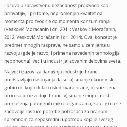
i očuvaju zdravstvenu bezbednost proizvoda kao i
prihvatljiv, i pri tome, nepromenjen kvalitet od
momenta proizvodnje do momenta konzumiranja
(Vesković Moračanin i dr., 2011; Vesković Moračanin,
2012; Vesković Moračanin i dr., 2014). Ovaj koncept je
predmet mnogih rasprava, ne samo u zemljama u
razvoju (gde je razvoj i primena navedenih tehnologija
neophodna), već i u industrijalizovanim delovima sveta.
Najveći izazovi za današnju industriju hrane
predstavljaju nastojanja da se: a) smanje ekonomski
gubici do kojih dolazi usled kvara hrane, b) snizi cena
procesa proizvodnje hrane, v) smanje mogućnosti
prenošenja patogenih mikroorganizama, kao i g) da se
zadovolje rastuće potrebe potrošača za hranom
spremnom za neposrednu upotrebu koja je svežeg