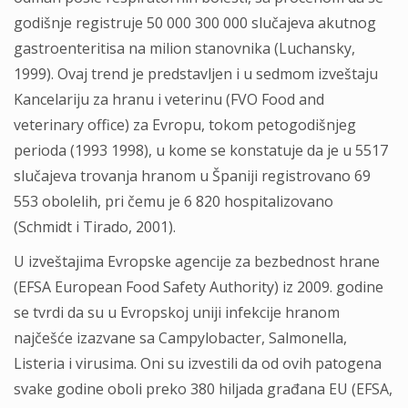
godišnje registruje 50 000 300 000 slučajeva akutnog
gastroenteritisa na milion stanovnika (Luchansky,
1999). Ovaj trend je predstavljen i u sedmom izveštaju
Kancelariju za hranu i veterinu (FVO Food and
veterinary office) za Evropu, tokom petogodišnjeg
perioda (1993 1998), u kome se konstatuje da je u 5517
slučajeva trovanja hranom u Španiji registrovano 69
553 obolelih, pri čemu je 6 820 hospitalizovano
(Schmidt i Tirado, 2001).
U izveštajima Evropske agencije za bezbednost hrane
(EFSA European Food Safety Authority) iz 2009. godine
se tvrdi da su u Evropskoj uniji infekcije hranom
najčešće izazvane sa Campylobacter, Salmonella,
Listeria i virusima. Oni su izvestili da od ovih patogena
svake godine oboli preko 380 hiljada građana EU (EFSA,