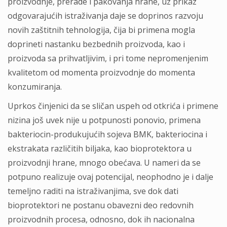
proizvodnje, prerade i pakovanja hrane, uz prikaz
odgovarajućih istraživanja daje se doprinos razvoju
novih zaštitnih tehnologija, čija bi primena mogla
doprineti nastanku bezbednih proizvoda, kao i
proizvoda sa prihvatljivim, i pri tome nepromenjenim
kvalitetom od momenta proizvodnje do momenta
konzumiranja.
Uprkos činjenici da se sličan uspeh od otkrića i primene
nizina još uvek nije u potpunosti ponovio, primena
bakteriocin-produkujućih sojeva BMK, bakteriocina i
ekstrakata različitih biljaka, kao bioprotektora u
proizvodnji hrane, mnogo obećava. U nameri da se
potpuno realizuje ovaj potencijal, neophodno je i dalje
temeljno raditi na istraživanjima, sve dok dati
bioprotektori ne postanu obavezni deo redovnih
proizvodnih procesa, odnosno, dok ih nacionalna