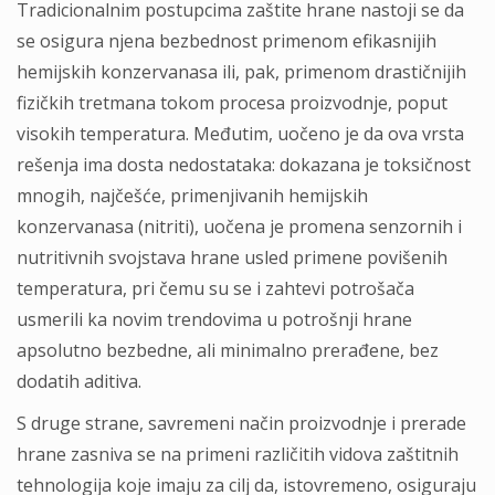
Tradicionalnim postupcima zaštite hrane nastoji se da
se osigura njena bezbednost primenom efikasnijih
hemijskih konzervanasa ili, pak, primenom drastičnijih
fizičkih tretmana tokom procesa proizvodnje, poput
visokih temperatura. Međutim, uočeno je da ova vrsta
rešenja ima dosta nedostataka: dokazana je toksičnost
mnogih, najčešće, primenjivanih hemijskih
konzervanasa (nitriti), uočena je promena senzornih i
nutritivnih svojstava hrane usled primene povišenih
temperatura, pri čemu su se i zahtevi potrošača
usmerili ka novim trendovima u potrošnji hrane
apsolutno bezbedne, ali minimalno prerađene, bez
dodatih aditiva.
S druge strane, savremeni način proizvodnje i prerade
hrane zasniva se na primeni različitih vidova zaštitnih
tehnologija koje imaju za cilj da, istovremeno, osiguraju