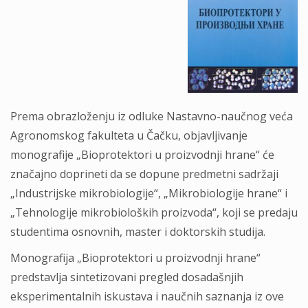
Prema obrazloženju iz odluke Nastavno-naučnog veća
Agronomskog fakulteta u Čačku, objavljivanje
monografije „Bioprotektori u proizvodnji hrane“ će
značajno doprineti da se dopune predmetni sadržaji
„Industrijske mikrobiologije“, „Mikrobiologije hrane“ i
„Tehnologije mikrobioloških proizvoda“, koji se predaju
studentima osnovnih, master i doktorskih studija.
Monografija „Bioprotektori u proizvodnji hrane“
predstavlja sintetizovani pregled dosadašnjih
eksperimentalnih iskustava i naučnih saznanja iz ove