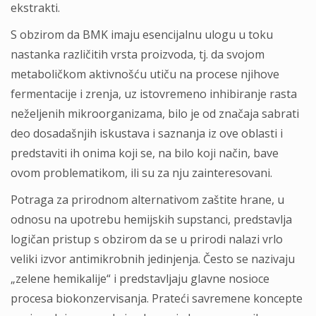
ekstrakti.
S obzirom da BMK imaju esencijalnu ulogu u toku
nastanka različitih vrsta proizvoda, tj. da svojom
metaboličkom aktivnošću utiču na procese njihove
fermentacije i zrenja, uz istovremeno inhibiranje rasta
neželjenih mikroorganizama, bilo je od značaja sabrati
deo dosadašnjih iskustava i saznanja iz ove oblasti i
predstaviti ih onima koji se, na bilo koji način, bave
ovom problematikom, ili su za nju zainteresovani.
Potraga za prirodnom alternativom zaštite hrane, u
odnosu na upotrebu hemijskih supstanci, predstavlja
logičan pristup s obzirom da se u prirodi nalazi vrlo
veliki izvor antimikrobnih jedinjenja. Često se nazivaju
„zelene hemikalije“ i predstavljaju glavne nosioce
procesa biokonzervisanja. Prateći savremene koncepte