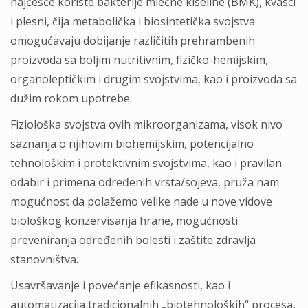
najčešće koriste bakterije mlečne kiseline (BMK), kvasci
i plesni, čija metabolička i biosintetička svojstva
omogućavaju dobijanje različitih prehrambenih
proizvoda sa boljim nutritivnim, fizičko-hemijskim,
organoleptičkim i drugim svojstvima, kao i proizvoda sa
dužim rokom upotrebe.
Fiziološka svojstva ovih mikroorganizama, visok nivo
saznanja o njihovim biohemijskim, potencijalno
tehnološkim i protektivnim svojstvima, kao i pravilan
odabir i primena određenih vrsta/sojeva, pruža nam
mogućnost da polažemo velike nade u nove vidove
biološkog konzervisanja hrane, mogućnosti
preveniranja određenih bolesti i zaštite zdravlja
stanovništva.
Usavršavanje i povećanje efikasnosti, kao i
automatizacija tradicionalnih „biotehnoloških“ procesa,