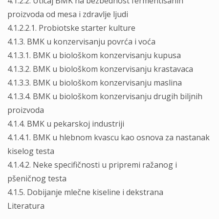
4.1.2.2. Uticaj BMK na bezbednost fermentisanih
proizvoda od mesa i zdravlje ljudi
4.1.2.2.1. Probiotske starter kulture
4.1.3. BMK u konzervisanju povrća i voća
4.1.3.1. BMK u biološkom konzervisanju kupusa
4.1.3.2. BMK u biološkom konzervisanju krastavaca
4.1.3.3. BMK u biološkom konzervisanju maslina
4.1.3.4. BMK u biološkom konzervisanju drugih biljnih
proizvoda
4.1.4. BMK u pekarskoj industriji
4.1.4.1. BMK u hlebnom kvascu kao osnova za nastanak
kiselog testa
4.1.4.2. Neke specifičnosti u pripremi ražanog i
pšeničnog testa
4.1.5. Dobijanje mlečne kiseline i dekstrana
Literatura