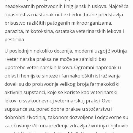
neadekvatnih proizvodnih i higijenskih uslova. Najčešća
opasnost za nastanak nebezbedne hrane predstavlja
prisustvo različitih patogenih mikroorganizama,
parazita, mikotoksina, ostataka veterinarskih lekova i
pesticida.
U poslednjih nekoliko decenija, moderni uzgoj životinja
i veterinarska praksa ne može se zamisliti bez
upotrebe veterinarskih lekova. Ogromni napredak u
oblasti hemijske sinteze i farmakoloških istraživanja
doveli su do proizvodnje velikog broja farmakološki
aktivnih supstanci, koje se koriste kao veterinarski
lekovi u svakodnevnoj veterinarskoj praksi. Ove
supstance su, pored dobre prakse u stočarstvu i
dobrobiti životinja, zakonom dozvoljene i odgovorne su
za očuvanje i/ili unapređenje zdravlja životinja i njihovih