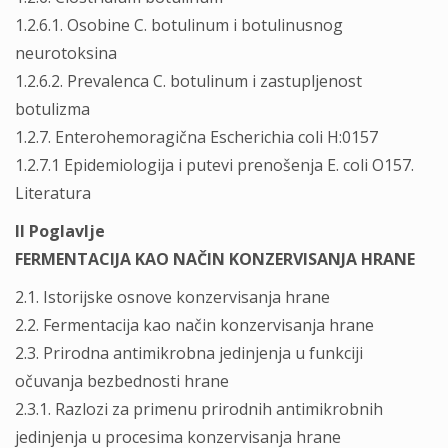
1.2.6.1. Osobine C. botulinum i botulinusnog
neurotoksina
1.2.6.2. Prevalenca C. botulinum i zastupljenost
botulizma
1.2.7. Enterohemoragična Escherichia coli H:0157
1.2.7.1 Epidemiologija i putevi prenošenja E. coli O157.
Literatura
II Poglavlje
FERMENTACIJA KAO NAČIN KONZERVISANJA HRANE
2.1. Istorijske osnove konzervisanja hrane
2.2. Fermentacija kao način konzervisanja hrane
2.3. Prirodna antimikrobna jedinjenja u funkciji
očuvanja bezbednosti hrane
2.3.1. Razlozi za primenu prirodnih antimikrobnih
jedinjenja u procesima konzervisanja hrane