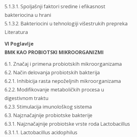
5.1.3.1. Spoljašnji faktori sredine i efikasnost
bakteriocina u hrani
5.1.3.2. Bakteriocini u tehnologiji višestrukih prepreka
Literatura
VI Poglavlje
BMK KAO PROBIOTSKI MIKROORGANIZMI
6.1. Značaj i primena probiotskih mikroorganizama
6.2. Način delovanja probiotskih bakterija
6.2.1. Inhibicija rasta nepoželjnih mikroorganizama
6.2.2. Modifikovanje metaboličkih procesa u
digestivnom traktu
6.2.3. Stimulacija imunološkog sistema
6.3. Najznačajnije probiotske bakterije
6.3.1. Najznačajnije probiotske vrste roda Lactobacillus
6.3.1.1. Lactobacillus acidophilus