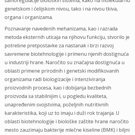
samoregulacije bioloških sistema, kako na molekularno
genetskom i ćelijskom nivou, tako i na nivou tkiva,
organa i organizama.
Poznavanje navedenih mehanizama, kao i razrada
metoda eksternih uticaja na njihovu funkciju, stvorilo je
potrebne pretpostavke za nastanak i brzi razvoj
savremene biotehnologije i primenu njenih dostignuća
u industriji hrane. Naročito su značajna dostignuća u
oblasti primene prirodnih i genetski modifikovanih
organizama radi biologizacije i intenziviranja
proizvodnih procesa, kao i dobijanja bezbednih
proizvoda sa stabilnijim i, u pogledu kvaliteta,
unapređenim svojstvima, poželjnih nutritivnih
karakteristika, koji uz to imaju i duži rok trajanja. U
oblasti biotehnologije i biološke zaštite hrane naročito
mesto zauzimaju bakterije mlečne kiseline (BMK) i biljni