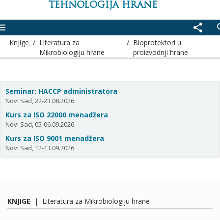
TEHNOLOGIJA HRANE
enu
share
se
Knjige
/
Literatura za
/
Bioprotektori u
Mikrobiologiju hrane
proizvodnji hrane
Seminar: HACCP administratora
Novi Sad, 22-23.08.2026.
Kurs za ISO 22000 menadžera
Novi Sad, 05-06.09.2026.
Kurs za ISO 9001 menadžera
Novi Sad, 12-13.09.2026.
KNJIGE
|
Literatura za Mikrobiologiju hrane