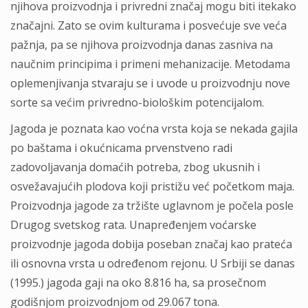
njihova proizvodnja i privredni značaj mogu biti itekako
značajni. Zato se ovim kulturama i posvećuje sve veća
pažnja, pa se njihova proizvodnja danas zasniva na
naučnim principima i primeni mehanizacije. Metodama
oplemenjivanja stvaraju se i uvode u proizvodnju nove
sorte sa većim privredno-biološkim potencijalom.
Jagoda je poznata kao voćna vrsta koja se nekada gajila
po baštama i okućnicama prvenstveno radi
zadovoljavanja domaćih potreba, zbog ukusnih i
osvežavajućih plodova koji pristižu već početkom maja.
Proizvodnja jagode za tržište uglavnom je počela posle
Drugog svetskog rata. Unapređenjem voćarske
proizvodnje jagoda dobija poseban značaj kao prateća
ili osnovna vrsta u određenom rejonu. U Srbiji se danas
(1995.) jagoda gaji na oko 8.816 ha, sa prosečnom
godišnjom proizvodnjom od 29.067 tona.