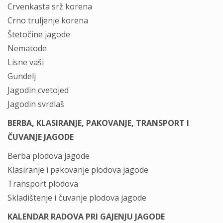
Crvenkasta srž korena
Crno truljenje korena
Štetočine jagode
Nematode
Lisne vaši
Gundelj
Jagodin cvetojed
Jagodin svrdlaš
BERBA, KLASIRANJE, PAKOVANJE, TRANSPORT I
ČUVANJE JAGODE
Berba plodova jagode
Klasiranje i pakovanje plodova jagode
Transport plodova
Skladištenje i čuvanje plodova jagode
KALENDAR RADOVA PRI GAJENJU JAGODE