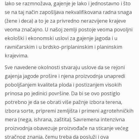
lako se razmnožava, gajenje je lako i jednostavno i što
se na taj način zapošljava nekvalifikovana radna snaga
(žene i deca) a to je za privredno nerazvijene krajeve
veoma značajno. U našoj zemlji postoje veoma povoljni
ekološki i ekonomski uslovi za gajenje jagoda i u
ravničarskim i u brdsko-priplaninskim i planinskim
krajevima.
Sve navedene okolnosti stvaraju uslove da se rejoni
gajenja jagode prošire i njena proizvodnja unapredi
poboljšanjem kvaliteta ploda i postizanjem visokih
prinosa po jedinici površine. Da bi se ovo postiglo
potrebno je da se obrati više pažnje izbora terena,
izbora sorte, pripremi zemljišta i primeni agrotehničkih
mera (nega, ishrana, zaštita). Savremena intenzivna
proizvodnja obavezuje proizvođače na sticanje većeg
stračnog znanja, čemu treba da posluži i ova