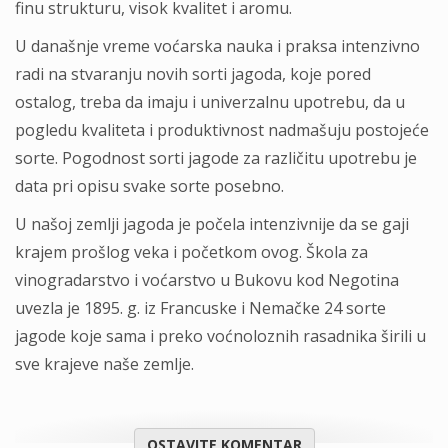
finu strukturu, visok kvalitet i aromu.
U današnje vreme voćarska nauka i praksa intenzivno
radi na stvaranju novih sorti jagoda, koje pored
ostalog, treba da imaju i univerzalnu upotrebu, da u
pogledu kvaliteta i produktivnost nadmašuju postojeće
sorte. Pogodnost sorti jagode za različitu upotrebu je
data pri opisu svake sorte posebno.
U našoj zemlji jagoda je počela intenzivnije da se gaji
krajem prošlog veka i početkom ovog. Škola za
vinogradarstvo i voćarstvo u Bukovu kod Negotina
uvezla je 1895. g. iz Francuske i Nemačke 24 sorte
jagode koje sama i preko voćnoloznih rasadnika širili u
sve krajeve naše zemlje.
OSTAVITE KOMENTAR