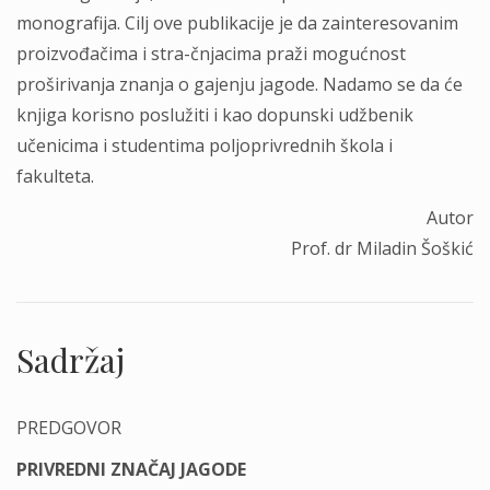
monografija. Cilj ove publikacije je da zainteresovanim
proizvođačima i stra-čnjacima praži mogućnost
proširivanja znanja o gajenju jagode. Nadamo se da će
knjiga korisno poslužiti i kao dopunski udžbenik
učenicima i studentima poljoprivrednih škola i
fakulteta.
Autor
Prof. dr Miladin Šoškić
Sadržaj
PREDGOVOR
PRIVREDNI ZNAČAJ JAGODE