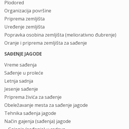
Plodored
Organizacija površine
Priprema zemljišta
Uređenje zemljišta
Popravka osobina zemljišta (meliorativno đubrenje)
Oranje i priprema zemljišta za sađenje
SAĐENJE JAGODE
Vreme sađenja
Sađenje u proleće
Letnja sadnja
Jesenje sađenje
Priprema živića za sađenje
Obeležavanje mesta za sađenje jagode
Tehnika sađenja jagode
Način gajenja (sađenja) jagode