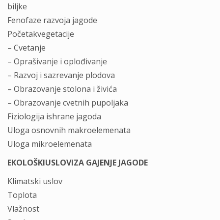
biljke
Fenofaze razvoja jagode
Početakvegetacije
– Cvetanje
– Oprašivanje i oplođivanje
– Razvoj i sazrevanje plodova
– Obrazovanje stolona i živića
– Obrazovanje cvetnih pupoljaka
Fiziologija ishrane jagoda
Uloga osnovnih makroelemenata
Uloga mikroelemenata
EKOLOŠKIUSLOVIZA GAJENJE JAGODE
Klimatski uslov
Toplota
Vlažnost