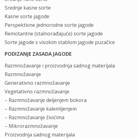
Srednje kasne sorte
Kasne sorte jagode
Perspektivne jednorodne sorte jagode
Remotantne (stalnorađajuće) sorte jagode
Sorte jagode s visokim stablom jagode puzačice
PODIZANJE ZASADA JAGODE
Razmnožavanje i proizvodnja sadnog materijala
Razmnožavanje
Generativno razmnožavanje
Vegetativno razmnožavanje
– Razmnožavanje deljenjem bokora
– Razmnožavanje kalemljenjem
– Razmnožavanje živićima
– Mikrorazmnožavanje
Proizvodnja sadnog materijala