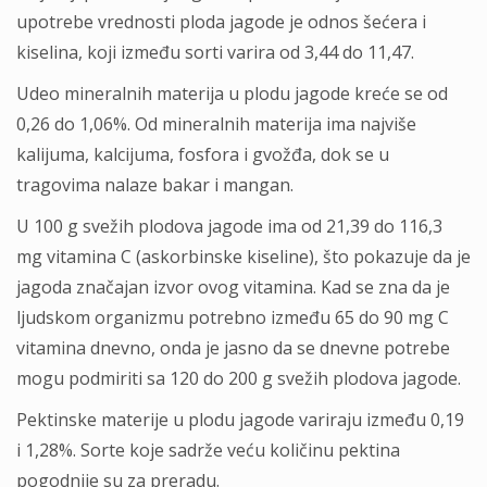
upotrebe vrednosti ploda jagode je odnos šećera i
kiselina, koji između sorti varira od 3,44 do 11,47.
Udeo mineralnih materija u plodu jagode kreće se od
0,26 do 1,06%. Od mineralnih materija ima najviše
kalijuma, kalcijuma, fosfora i gvožđa, dok se u
tragovima nalaze bakar i mangan.
U 100 g svežih plodova jagode ima od 21,39 do 116,3
mg vitamina C (askorbinske kiseline), što pokazuje da je
jagoda značajan izvor ovog vitamina. Kad se zna da je
ljudskom organizmu potrebno između 65 do 90 mg C
vitamina dnevno, onda je jasno da se dnevne potrebe
mogu podmiriti sa 120 do 200 g svežih plodova jagode.
Pektinske materije u plodu jagode variraju između 0,19
i 1,28%. Sorte koje sadrže veću količinu pektina
pogodnije su za preradu.