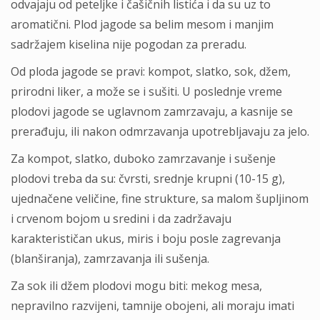
odvajaju od peteljke i čašičnih listića i da su uz to
aromatični. Plod jagode sa belim mesom i manjim
sadržajem kiselina nije pogodan za preradu.
Od ploda jagode se pravi: kompot, slatko, sok, džem,
prirodni liker, a može se i sušiti. U poslednje vreme
plodovi jagode se uglavnom zamrzavaju, a kasnije se
prerađuju, ili nakon odmrzavanja upotrebljavaju za jelo.
Za kompot, slatko, duboko zamrzavanje i sušenje
plodovi treba da su: čvrsti, srednje krupni (10-15 g),
ujednačene veličine, fine strukture, sa malom šupljinom
i crvenom bojom u sredini i da zadržavaju
karakterističan ukus, miris i boju posle zagrevanja
(blanširanja), zamrzavanja ili sušenja.
Za sok ili džem plodovi mogu biti: mekog mesa,
nepravilno razvijeni, tamnije obojeni, ali moraju imati