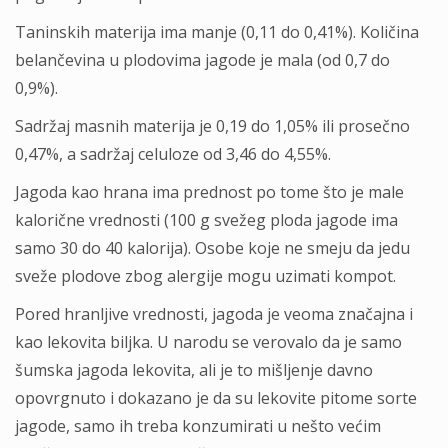
Taninskih materija ima manje (0,11 do 0,41%). Količina
belančevina u plodovima jagode je mala (od 0,7 do
0,9%).
Sadržaj masnih materija je 0,19 do 1,05% ili prosečno
0,47%, a sadržaj celuloze od 3,46 do 4,55%.
Jagoda kao hrana ima prednost po tome što je male
kalorične vrednosti (100 g svežeg ploda jagode ima
samo 30 do 40 kalorija). Osobe koje ne smeju da jedu
sveže plodove zbog alergije mogu uzimati kompot.
Pored hranljive vrednosti, jagoda je veoma značajna i
kao lekovita biljka. U narodu se verovalo da je samo
šumska jagoda lekovita, ali je to mišljenje davno
opovrgnuto i dokazano je da su lekovite pitome sorte
jagode, samo ih treba konzumirati u nešto većim