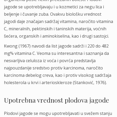
jagode se upotrebljavaju i u kozmetici za negu lica i
beljenje i čuvanje zuba. Ovakvu biološku vrednost
jagodi daje značajan sadržaj vitamina, naročito vitamina
C, mineralnih, pektinskih i taninskih materija, voćnih
šećera, organskih i aminokiselina, kao i drugi sastojci.
Kwong (1967) navodi da list jagode sadrži i 220 do 482
mg% vitamina C. Veoma su interesantna i saznanja da
nesvarljiva celuloza iz voća i povrća predstavlja
najpouzdanije sredstvo protiv karcinoma, naročito
karcinoma debelog creva, kao i protiv visokog sadržaja
holesterola u krvi i arterioskleroze (Stanković, 1976).
Upotrebna vrednost plodova jagode
Plodovi jagode se mogu upotrebljavati u svežem stanju