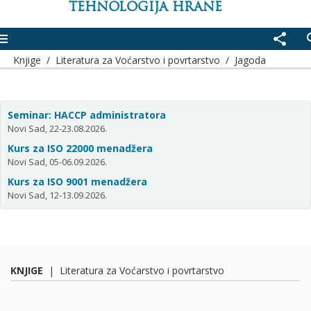
TEHNOLOGIJA HRANE
enu
share
se
Knjige
/
Literatura za Voćarstvo i povrtarstvo
/
Jagoda
Seminar: HACCP administratora
Novi Sad, 22-23.08.2026.
Kurs za ISO 22000 menadžera
Novi Sad, 05-06.09.2026.
Kurs za ISO 9001 menadžera
Novi Sad, 12-13.09.2026.
KNJIGE
|
Literatura za Voćarstvo i povrtarstvo