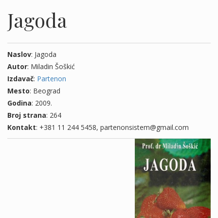
Jagoda
Naslov
: Jagoda
Autor
: Miladin Šoškić
Izdavač
:
Partenon
Mesto
: Beograd
Godina
: 2009.
Broj strana
: 264
Kontakt
: +381 11 244 5458, partenonsistem@gmail.com