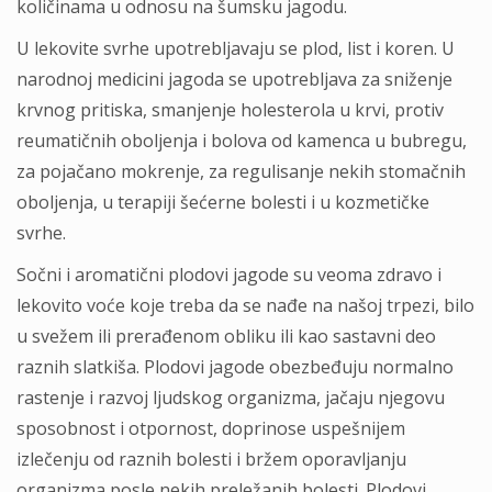
količinama u odnosu na šumsku jagodu.
U lekovite svrhe upotrebljavaju se plod, list i koren. U
narodnoj medicini jagoda se upotrebljava za sniženje
krvnog pritiska, smanjenje holesterola u krvi, protiv
reumatičnih oboljenja i bolova od kamenca u bubregu,
za pojačano mokrenje, za regulisanje nekih stomačnih
oboljenja, u terapiji šećerne bolesti i u kozmetičke
svrhe.
Sočni i aromatični plodovi jagode su veoma zdravo i
lekovito voće koje treba da se nađe na našoj trpezi, bilo
u svežem ili prerađenom obliku ili kao sastavni deo
raznih slatkiša. Plodovi jagode obezbeđuju normalno
rastenje i razvoj ljudskog organizma, jačaju njegovu
sposobnost i otpornost, doprinose uspešnijem
izlečenju od raznih bolesti i bržem oporavljanju
organizma posle nekih preležanih bolesti. Plodovi