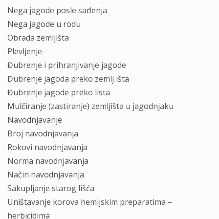
Nega jagode posle sađenja
Nega jagode u rodu
Obrada zemljišta
Plevljenje
Đubrenje i prihranjivanje jagode
Đubrenje jagoda preko zemlj išta
Đubrenje jagode preko lista
Mulčiranje (zastiranje) zemljišta u jagodnjaku
Navodnjavanje
Broj navodnjavanja
Rokovi navodnjavanja
Norma navodnjavanja
Način navodnjavanja
Sakupljanje starog lišća
Uništavanje korova hemijskim preparatima –
herbicidima