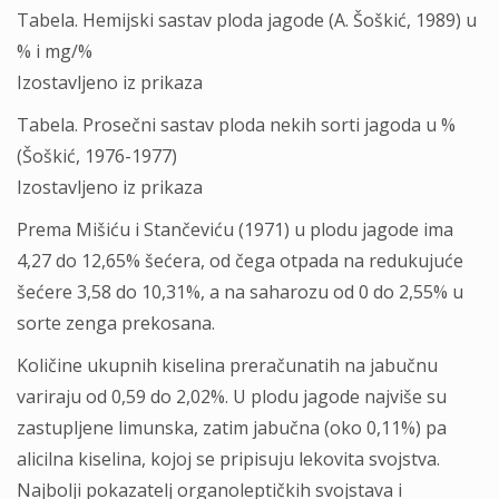
Tabela. Hemijski sastav ploda jagode (A. Šoškić, 1989) u
% i mg/%
Izostavljeno iz prikaza
Tabela. Prosečni sastav ploda nekih sorti jagoda u %
(Šoškić, 1976-1977)
Izostavljeno iz prikaza
Prema Mišiću i Stančeviću (1971) u plodu jagode ima
4,27 do 12,65% šećera, od čega otpada na redukujuće
šećere 3,58 do 10,31%, a na saharozu od 0 do 2,55% u
sorte zenga prekosana.
Količine ukupnih kiselina preračunatih na jabučnu
variraju od 0,59 do 2,02%. U plodu jagode najviše su
zastupljene limunska, zatim jabučna (oko 0,11%) pa
alicilna kiselina, kojoj se pripisuju lekovita svojstva.
Najbolji pokazatelj organoleptičkih svojstava i