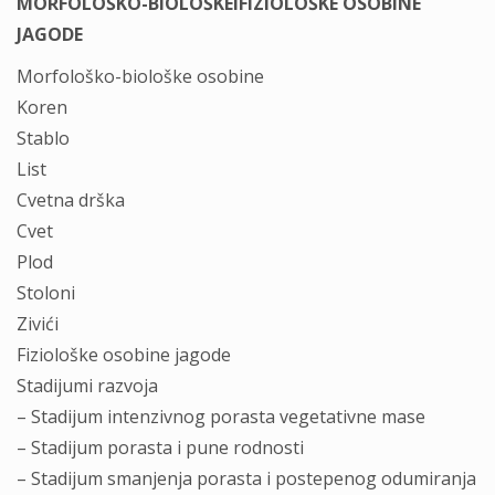
MORFOLOŠKO-BIOLOŠKEIFIZIOLOŠKE OSOBINE
JAGODE
Morfološko-biološke osobine
Koren
Stablo
List
Cvetna drška
Cvet
Plod
Stoloni
Zivići
Fiziološke osobine jagode
Stadijumi razvoja
– Stadijum intenzivnog porasta vegetativne mase
– Stadijum porasta i pune rodnosti
– Stadijum smanjenja porasta i postepenog odumiranja