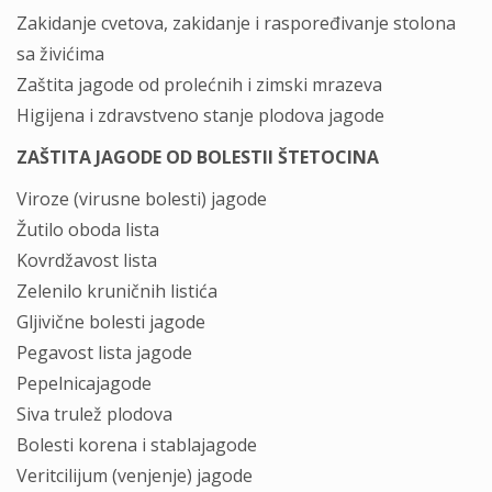
Zakidanje cvetova, zakidanje i raspoređivanje stolona
sa živićima
Zaštita jagode od prolećnih i zimski mrazeva
Higijena i zdravstveno stanje plodova jagode
ZAŠTITA JAGODE OD BOLESTII ŠTETOCINA
Viroze (virusne bolesti) jagode
Žutilo oboda lista
Kovrdžavost lista
Zelenilo kruničnih listića
Gljivične bolesti jagode
Pegavost lista jagode
Pepelnicajagode
Siva trulež plodova
Bolesti korena i stablajagode
Veritcilijum (venjenje) jagode