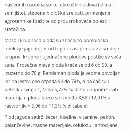
naslednih osobina sorte, ekoloških uslova (klima i
zemljište), stepena biološke zrelosti, primenjene
agrotehnike i zaštite od prouzrokovača bolesti i
štetočina.
Masa i krupnoća ploda su značajno pomološko
obeležje jagode, jer od toga zavisi prinos. Za srednje
krupne, krupne i ujednačene plodove postiže se veća
cena. Prosečna masa ploda kreće se od 6 do 50, a
izuzetno do 70 g. Randaman ploda je veoma povoljan
jer na jestivi deo otpada 94 do 78%, a na čašicu i
peteljku svega 1,22 do 5,72%. Sadržaj ukupnih suvih
materija u plodu kreće se između 8,58 i 12,01% a
rastvorljivih 5,96 do 11,3% (vidi tabele).
Plod jagode sadrži šećer, kiseline, vitamine, pektin,
belančevine, masne materijale, celulozu i antocijane.