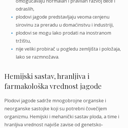
omogućavaju normalan i pravilan razvoj dece i
odraslih,
plodovi jagode predstavljaju veoma cenjenu
sirovinu za preradu u domaćinstvu i industriji,
plodovi se mogu lako prodati na inostranom
tržištu,
nije veliki probirač u pogledu zemljišta i položaja,
lako se razmnožava.
Hemijski sastav, hranljiva i
farmakološka vrednost jagode
Plodovi jagode sadrže mnogobrojne organske i
neorganske sastojke koji su potrebni čovečijem
organizmu. Hemijski i mehanički sastav ploda, a time i
hranljiva vrednost najviše zavise od genetsko-