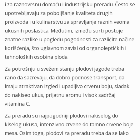
i za raznovrsnu domaću i industrijsku preradu. Često se
upotrebljavaju za poboljšanje kvaliteta drugih
proizvoda i u kulinarstvu za spravljanje raznih veoma
ukusnih poslastica. Međutim, između sorti postoje
znatne razlike u pogledu pogodnosti za različite načine
korišćenja, što uglavnom zavisi od organoleptičkih i
tehnoloških osobina ploda.
Za potrošnju u svežem stanju plodovi jagode treba
rano da sazrevaju, da dobro podnose transport, da
imaju atraktivan izgled i upadljivo crvenu boju, sladak
do nakiseo ukus, prijatnu aromu i visok sadržaj
vitamina C.
Za preradu su najpogodniji plodovi nakiselog do
kiselog ukusa, intenzivno crvene do tamno crvene boje
mesa. Osim toga, plodovi za preradu treba da se lako