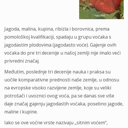
Jagoda, malina, kupina, ribizla i borovnica, prema
pomološkoj kvalifikaciji, spadaju u grupu voćaka s
jagodastim plodovima (jagodasto voće). Gajenje ovih
voćaka do pre tri decenije u našoj zemlji nije imalo veći
privredni značaj.
Međutim, poslednje tri decenije nauka i praksa su
uočile komparativne prednosti naše zemlje, u odnosu
na evropske visoko razvijene zemlje, koje su veliki
potrošači i uvoznici ovog voća, pa se danas sve više
daje značaj gajenju jagodastih voćaka, posebno jagode,
maline i kupine.
Iako se ove voćne vrste nazivaju „sitnim voćem“,